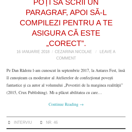
POȚI SĂ SCRII UN
PARAGRAF, APOI SĂ-L
COMPILEZI PENTRU A TE
ASIGURA CĂ ESTE
„CORECT”.
16 IANUARIE 2018
CEZARINA NICOLAE
LEAVE A
COMMENT
Pe Dan Rădoiu l-am cunoscut în septembrie 2017, la Antares Fest, însă
îl cunoșteam ca moderator al Atelierelor de confecționat povești
fantastice și ca autor al volumului „Povestiri de la marginea realității”
(2015, Crux Publishing). Mi-a plăcut abilitatea cu care…
Continue Reading
→
INTERVIU
NR. 46