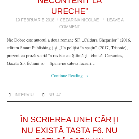
NECONTENIT LA
URECHE”
19 FEBRUARIE 2018
CEZARINA NICOLAE
LEAVE A
COMMENT
Nic Dobre este autorul a două romane SF, „Căldura Ghețarilor” (2016,
editura Smart Publishing ) și „Un polițist în spațiu” (2017, Tritonic),
prezent cu proză scurtă în reviste ca: Ştiinţă şi Tehnică, Cervantes,
Gazeta SF, fictiuni.ro. Spune-ne câteva lucruri…
Continue Reading
→
INTERVIU
NR. 47
ÎN SCRIEREA UNEI CĂRȚI
NU EXISTĂ TASTA F6. NU