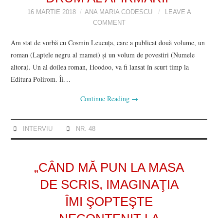
DOSAR DE IDEI
16 MARTIE 2018
ANA MARIA CODESCU
LEAVE A
COMMENT
PROFIL
Am stat de vorbă cu Cosmin Leucuţa, care a publicat două volume, un
ESEU
roman (Laptele negru al mamei) şi un volum de povestiri (Numele
altora). Un al doilea roman, Hoodoo, va fi lansat în scurt timp la
RUBRICI DE AUTOR
Editura Polirom. Îi…
Continue Reading
→
NUMĂRUL 48 /
MARTIE 2018
INTERVIU
NR. 48
NUMĂRUL 49 /
„CÂND MĂ PUN LA MASA
APRILIE 2018
DE SCRIS, IMAGINAŢIA
ÎMI ŞOPTEŞTE