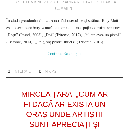
13 SEPTEMBRIE 2017
CEZARINA NICOLAE
LEAVE A
COMMENT
În ciuda pseudonimului cu sonorități masculine și străine, Tony Mott
este o scriitoare brașoveancă, autoare a nu mai puțin de patru romane:
„Roșu” (Pastel, 2008), „Doi” (Tritonic, 2012), „Julieta avea un pistol”
(Tritonic, 2014), „Un glonț pentru Julieta” (Tritonic, 2016).…
Continue Reading
→
INTERVIU
NR. 42
MIRCEA ȚARA: „CUM AR
FI DACĂ AR EXISTA UN
ORAȘ UNDE ARTIȘTII
SUNT APRECIAȚI ȘI