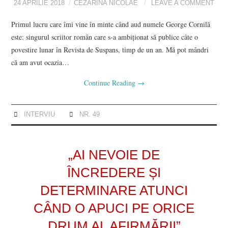
24 APRILIE 2018
CEZARINA NICOLAE
LEAVE A COMMENT
Primul lucru care îmi vine în minte când aud numele George Cornilă
POVESTIRI SCURTE
este: singurul scriitor român care s-a ambiționat să publice câte o
povestire lunar în Revista de Suspans, timp de un an. Mă pot mândri
VIZIUNI ȘI SPECTRE
că am avut ocazia…
CONTRAPAGINI
Continue Reading
→
CARTE & FILM
INTERVIU
NR. 49
RECENZII DE CARTE
„AI NEVOIE DE
SUSPANS
ÎNCREDERE ȘI
CRONICI DE FILM
DETERMINARE ATUNCI
CÂND O APUCI PE ORICE
INTERVIU
DRUM AL AFIRMĂRII”