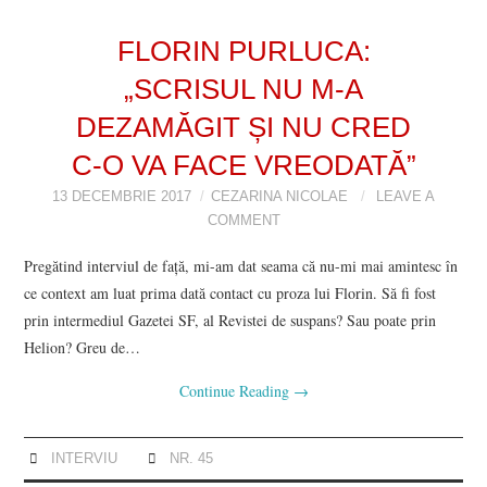
FLORIN PURLUCA:
„SCRISUL NU M-A
DEZAMĂGIT ȘI NU CRED
C-O VA FACE VREODATĂ”
13 DECEMBRIE 2017
CEZARINA NICOLAE
LEAVE A
COMMENT
Pregătind interviul de față, mi-am dat seama că nu-mi mai amintesc în
ce context am luat prima dată contact cu proza lui Florin. Să fi fost
prin intermediul Gazetei SF, al Revistei de suspans? Sau poate prin
Helion? Greu de…
Continue Reading
→
INTERVIU
NR. 45