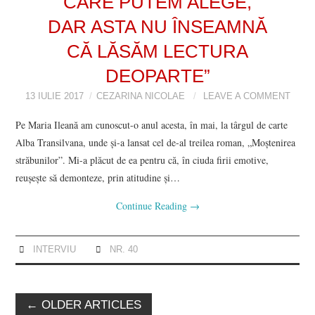
CARE PUTEM ALEGE,
DAR ASTA NU ÎNSEAMNĂ
CĂ LĂSĂM LECTURA
DEOPARTE”
13 IULIE 2017
CEZARINA NICOLAE
LEAVE A COMMENT
Pe Maria Ileană am cunoscut-o anul acesta, în mai, la târgul de carte
Alba Transilvana, unde și-a lansat cel de-al treilea roman, „Moștenirea
străbunilor”. Mi-a plăcut de ea pentru că, în ciuda firii emotive,
reușește să demonteze, prin atitudine și…
Continue Reading
→
INTERVIU
NR. 40
Post
←
OLDER ARTICLES