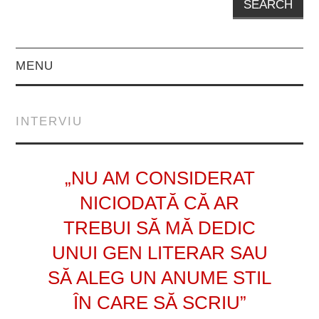
MENU
EDITORIAL
INTERVIU
PROZĂ
POVESTIRI
„NU AM CONSIDERAT
NICIODATĂ CĂ AR
NUVELE
TREBUI SĂ MĂ DEDIC
FOILETON
UNUI GEN LITERAR SAU
SĂ ALEG UN ANUME STIL
FRAGMENT DE
ÎN CARE SĂ SCRIU”
ROMAN