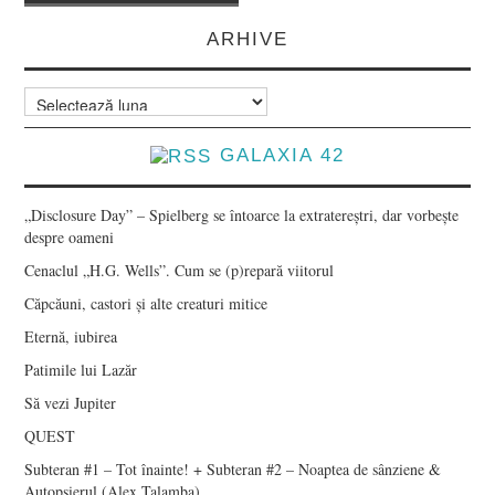
navigation
ARHIVE
Arhive
GALAXIA 42
„Disclosure Day” – Spielberg se întoarce la extratereștri, dar vorbește
despre oameni
Cenaclul „H.G. Wells”. Cum se (p)repară viitorul
Căpcăuni, castori și alte creaturi mitice
Eternă, iubirea
Patimile lui Lazăr
Să vezi Jupiter
QUEST
Subteran #1 – Tot înainte! + Subteran #2 – Noaptea de sânziene &
Autopsierul (Alex Talamba)