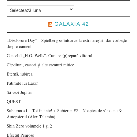
Arhive
GALAXIA 42
„Disclosure Day” – Spielberg se întoarce la extratereștri, dar vorbește
despre oameni
Cenaclul „H.G. Wells”. Cum se (p)repară viitorul
Căpcăuni, castori și alte creaturi mitice
Eternă, iubirea
Patimile lui Lazăr
Să vezi Jupiter
QUEST
Subteran #1 – Tot înainte! + Subteran #2 – Noaptea de sânziene &
Autopsierul (Alex Talamba)
Shin Zero volumele 1 și 2
Efectul Penrose