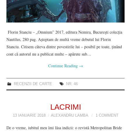
Florin Stanciu – „Omnium” 2017, editura Nemira, București colecția
Nautilus, 280 pag. Așteptam de multă vreme debutul lui Florin
Stanciu. Citisem câteva dintre povestirile lui – posibil pe toate, ținând
cont că autorul nu a publicat multe – apărute sub…
Continue Reading
→
RECENZII DE CARTE
NR. 46
LACRIMI
13 IANUARIE 2018
ALEXANDRU LAMBA
1 COMMENT
De o vreme, iubitul meu îmi lăsa indicii: o revistă Metropolitan Bride