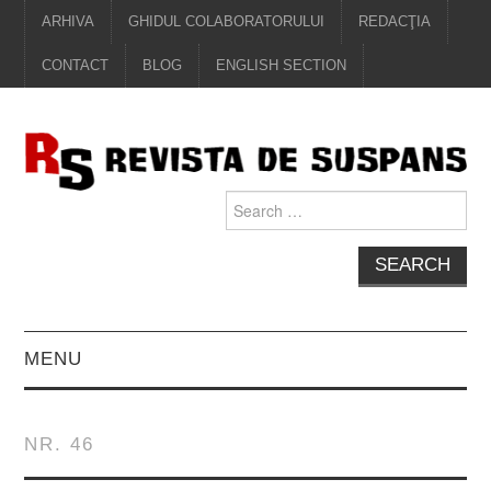
ARHIVA
GHIDUL COLABORATORULUI
REDACŢIA
CONTACT
BLOG
ENGLISH SECTION
Search
for:
MENU
EDITORIAL
NR. 46
PROZĂ