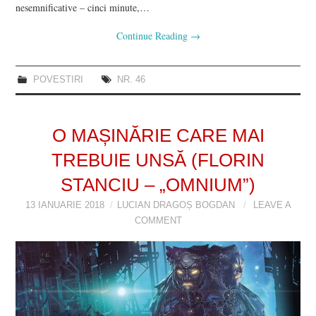
nesemnificative – cinci minute,…
Continue Reading
→
POVESTIRI
NR. 46
O MAȘINĂRIE CARE MAI
TREBUIE UNSĂ (FLORIN
STANCIU – „OMNIUM”)
13 IANUARIE 2018
LUCIAN DRAGOȘ BOGDAN
LEAVE A
COMMENT