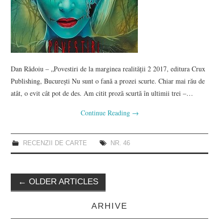
Dan Rădoiu – „Povestiri de la marginea realității 2 2017, editura Crux
Publishing, București Nu sunt o fană a prozei scurte. Chiar mai rău de
atât, o evit cât pot de des. Am citit proză scurtă în ultimii trei –…
Continue Reading
→
RECENZII DE CARTE
NR. 46
Post
←
OLDER ARTICLES
navigation
ARHIVE