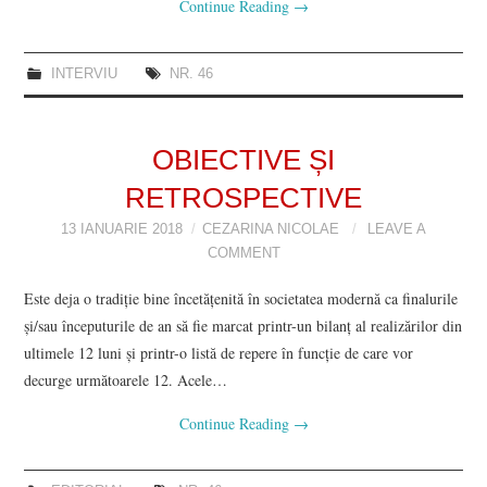
Continue Reading
→
INTERVIU
NR. 46
OBIECTIVE ȘI
RETROSPECTIVE
13 IANUARIE 2018
CEZARINA NICOLAE
LEAVE A
COMMENT
Este deja o tradiție bine încetățenită în societatea modernă ca finalurile
și/sau începuturile de an să fie marcat printr-un bilanț al realizărilor din
ultimele 12 luni și printr-o listă de repere în funcție de care vor
decurge următoarele 12. Acele…
Continue Reading
→