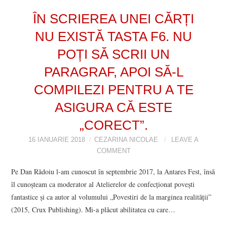
VIZIUNI ȘI SPECTRE
ÎN SCRIEREA UNEI CĂRȚI
NU EXISTĂ TASTA F6. NU
CONTRAPAGINI
POȚI SĂ SCRII UN
CARTE & FILM
PARAGRAF, APOI SĂ-L
COMPILEZI PENTRU A TE
SUSPANS
ASIGURA CĂ ESTE
NUMĂRUL 48 /
„CORECT”.
16 IANUARIE 2018
CEZARINA NICOLAE
LEAVE A
MARTIE 2018
COMMENT
NUMĂRUL 49 /
Pe Dan Rădoiu l-am cunoscut în septembrie 2017, la Antares Fest, însă
îl cunoșteam ca moderator al Atelierelor de confecționat povești
APRILIE 2018
fantastice și ca autor al volumului „Povestiri de la marginea realității”
(2015, Crux Publishing). Mi-a plăcut abilitatea cu care…