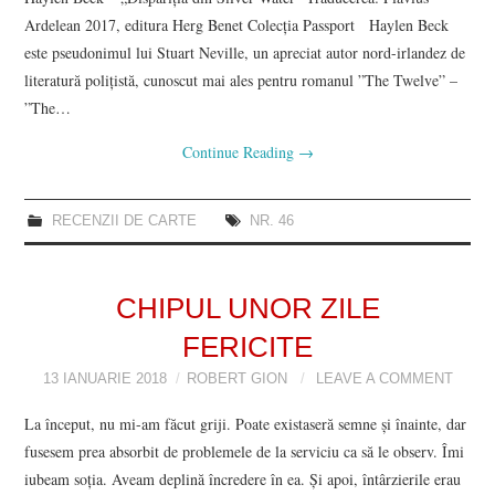
Ardelean 2017, editura Herg Benet Colecția Passport Haylen Beck
este pseudonimul lui Stuart Neville, un apreciat autor nord-irlandez de
literatură polițistă, cunoscut mai ales pentru romanul ”The Twelve” –
”The…
Continue Reading
→
RECENZII DE CARTE
NR. 46
CHIPUL UNOR ZILE
FERICITE
13 IANUARIE 2018
ROBERT GION
LEAVE A COMMENT
La început, nu mi-am făcut griji. Poate existaseră semne și înainte, dar
fusesem prea absorbit de problemele de la serviciu ca să le observ. Îmi
iubeam soția. Aveam deplină încredere în ea. Și apoi, întârzierile erau