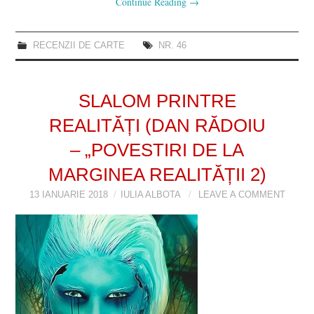
Continue Reading
→
RECENZII DE CARTE
NR. 46
SLALOM PRINTRE
REALITĂȚI (DAN RĂDOIU
– „POVESTIRI DE LA
MARGINEA REALITĂȚII 2)
13 IANUARIE 2018
IULIA ALBOTA
LEAVE A COMMENT