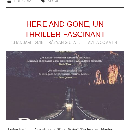
EDITORIAL
NR. 46
HERE AND GONE, UN
THRILLER FASCINANT
13 IANUARIE 2018
RĂZVAN GIULA
LEAVE A COMMENT
Haylen Beck – „Dispariția din Silver Water” Traducerea: Flavius