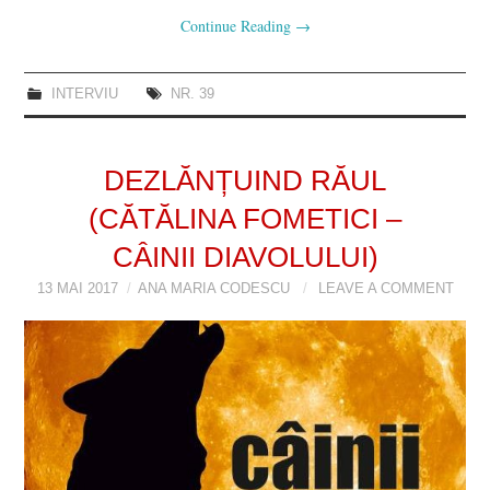
Continue Reading
→
INTERVIU
NR. 39
DEZLĂNȚUIND RĂUL
(CĂTĂLINA FOMETICI –
CÂINII DIAVOLULUI)
13 MAI 2017
ANA MARIA CODESCU
LEAVE A COMMENT