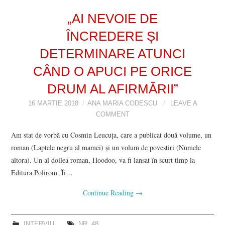
VIZIUNI ȘI SPECTRE
„AI NEVOIE DE
ÎNCREDERE ȘI
CONTRAPAGINI
DETERMINARE ATUNCI
CARTE & FILM
CÂND O APUCI PE ORICE
DRUM AL AFIRMĂRII”
SUSPANS
16 MARTIE 2018
ANA MARIA CODESCU
LEAVE A
COMMENT
NUMĂRUL 48 /
Am stat de vorbă cu Cosmin Leucuţa, care a publicat două volume, un
MARTIE 2018
roman (Laptele negru al mamei) şi un volum de povestiri (Numele
altora). Un al doilea roman, Hoodoo, va fi lansat în scurt timp la
NUMĂRUL 49 /
Editura Polirom. Îi…
Continue Reading
→
APRILIE 2018
INTERVIU
NR. 48