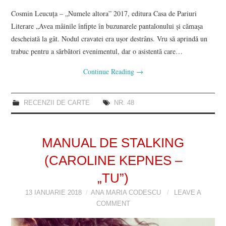
Cosmin Leucuța – „Numele altora” 2017, editura Casa de Pariuri
Literare „Avea mâinile înfipte în buzunarele pantalonului și cămașa
descheiată la gât. Nodul cravatei era ușor destrâns. Vru să aprindă un
trabuc pentru a sărbători evenimentul, dar o asistentă care…
Continue Reading
→
RECENZII DE CARTE
NR. 48
MANUAL DE STALKING
(CAROLINE KEPNES –
„TU”)
13 IANUARIE 2018
ANA MARIA CODESCU
LEAVE A
COMMENT