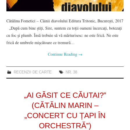
Cătălina Fometici – Câinii diavolului Editura Tritonic, București, 2017
„După cum bine știți, Sire, suntem cu toții oameni încercați, botezați
cu foc și plumb. Însă trebuie să vă mărturisesc: ne este frică. Ne este
frică de umbrele mișcătoare ce tremură…
Continue Reading
→
RECENZII DE CARTE
NR. 38
„AI GĂSIT CE CĂUTAI?”
(CĂTĂLIN MARIN –
„CONCERT CU ȚAPI ÎN
ORCHESTRĂ”)