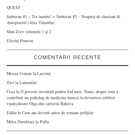
QUEST
Subteran #1 – Tot înainte! + Subteran #2 – Noaptea de sânziene &
Autopsierul (Alex Talamba)
Shin Zero volumele 1 și 2
Efectul Penrose
COMENTARII RECENTE
Mircea Coman
la
Lacrimi
Tavi
la
Lamentări
Coca
la
O poveste inventată pentru fiul meu, Toma, despre cum a
contribuit un psiholog de medicina muncii la devenirea celebrei
vindecătoare Olga din cartierul Rahova
Eddie
la
Cum am devenit autor de romane polițiste
Milos Dumbraci
la
Pofta