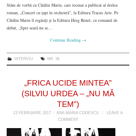
Stăm de vorbă cu Cătălin Marin, care tocmai a publicat al doilea
roman, „Concert cu ţapi în orchestră”, la Editura Tracus Arte. Pe
Cătălin Marin îl regăsiţi şi la Editura Herg Benet, cu romanul de
debut, „Spre seară nu se…
Continue Reading
→
INTERVIU
NR. 36
„FRICA UCIDE MINTEA”
(SILVIU URDEA – „NU MĂ
TEM”)
13 FEBRUARIE 2017
ANA MARIA CODESCU
LEAVE A
COMMENT