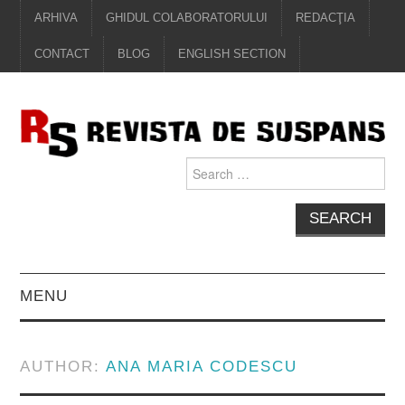
ARHIVA
GHIDUL COLABORATORULUI
REDACŢIA
CONTACT
BLOG
ENGLISH SECTION
Search
for:
MENU
EDITORIAL
AUTHOR:
ANA MARIA CODESCU
PROZĂ