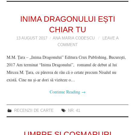
INIMA DRAGONULUI EȘTI
CHIAR TU
13 AUGUST 2017
ANA MARIA CODESCU
LEAVE A
COMMENT
M.M. Ţara – „Inima Dragonului” Editura Crux Publishing, București,
2017 Am terminat “Inima Dragonului”, romanul de debut al lui
Mircea M. Ţara, cu părerea de rău că o cetate precum Nisalul nu
există. Cine nu şi-ar dori să viziteze o…
Continue Reading
→
RECENZII DE CARTE
NR. 41
UMBRE ȘI COȘMARURI