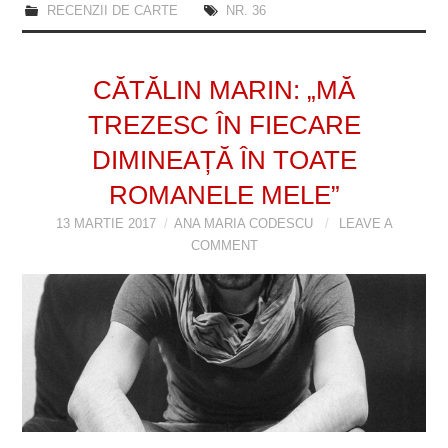
RECENZII DE CARTE
NR. 36
CĂTĂLIN MARIN: „MĂ
TREZESC ÎN FIECARE
DIMINEAȚĂ ÎN TOATE
ROMANELE MELE”
13 MARTIE 2017
ANA MARIA CODESCU
LEAVE A
COMMENT