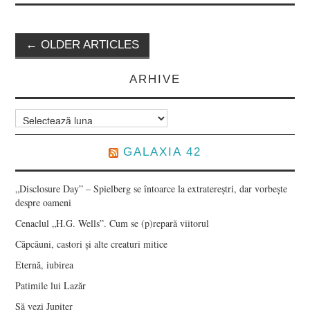
Post
←
OLDER ARTICLES
navigation
ARHIVE
Arhive
GALAXIA 42
„Disclosure Day” – Spielberg se întoarce la extratereștri, dar vorbește
despre oameni
Cenaclul „H.G. Wells”. Cum se (p)repară viitorul
Căpcăuni, castori și alte creaturi mitice
Eternă, iubirea
Patimile lui Lazăr
Să vezi Jupiter