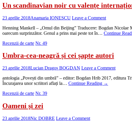
Un scandinavian noir cu valențe internațio
23 aprilie 2018
Anamaria IONESCU
Leave a Comment
Henning Mankell – „Omul din Beijing” Traducere: Bogdan Nicolae Mar
oarecum surprinzător. Genul a prins mai peste tot în…
Continue Rea
Recenzii de carte
Nr. 49
Umbra-cea-neagră și cei șapte autori
23 aprilie 2018
Lucian Dragoș BOGDAN
Leave a Comment
antologia „Povești din umbră” – editor: Bogdan Hrib 2017, editura Trit
Încurajarea unor scriitori aflați la…
Continue Reading
→
Recenzii de carte
Nr. 39
Oameni şi zei
23 aprilie 2018
Nic DOBRE
Leave a Comment