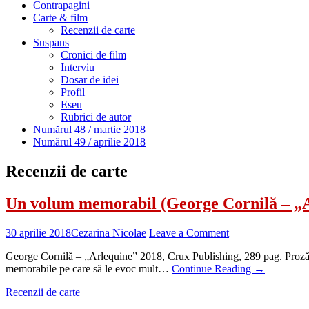
Contrapagini
Carte & film
Recenzii de carte
Suspans
Cronici de film
Interviu
Dosar de idei
Profil
Eseu
Rubrici de autor
Numărul 48 / martie 2018
Numărul 49 / aprilie 2018
Recenzii de carte
Un volum memorabil (George Cornilă – „
30 aprilie 2018
Cezarina Nicolae
Leave a Comment
George Cornilă – „Arlequine” 2018, Crux Publishing, 289 pag. Proză sc
memorabile pe care să le evoc mult…
Continue Reading
→
Recenzii de carte