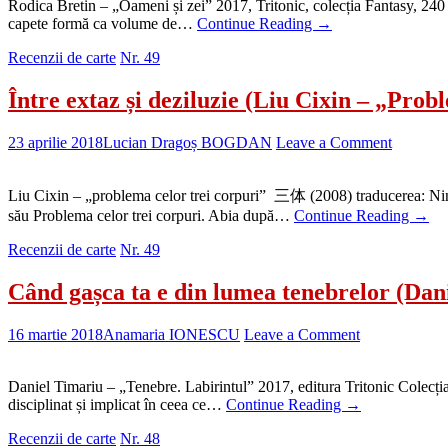
Rodica Bretin – „Oameni și zei” 2017, Tritonic, colecția Fantasy, 240 p
capete formă ca volume de…
Continue Reading
→
Recenzii de carte
Nr. 49
Între extaz și deziluzie (Liu Cixin – „Prob
23 aprilie 2018
Lucian Dragoș BOGDAN
Leave a Comment
Liu Cixin – „problema celor trei corpuri” 三体 (2008) traducerea: Nin
său Problema celor trei corpuri. Abia după…
Continue Reading
→
Recenzii de carte
Nr. 49
Când gașca ta e din lumea tenebrelor (Dan
16 martie 2018
Anamaria IONESCU
Leave a Comment
Daniel Timariu – „Tenebre. Labirintul” 2017, editura Tritonic Colecția
disciplinat și implicat în ceea ce…
Continue Reading
→
Recenzii de carte
Nr. 48