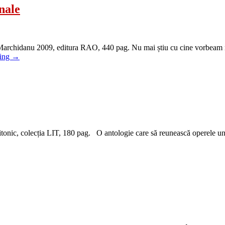
nale
chidanu 2009, editura RAO, 440 pag. Nu mai știu cu cine vorbeam nu 
ding
→
onic, colecția LIT, 180 pag. O antologie care să reunească operele unor 