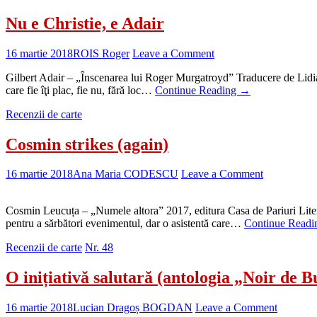
Nu e Christie, e Adair
16 martie 2018
ROIS Roger
Leave a Comment
Gilbert Adair – „Înscenarea lui Roger Murgatroyd” Traducere de Lidia 
care fie îţi plac, fie nu, fără loc…
Continue Reading
→
Recenzii de carte
Cosmin strikes (again)
16 martie 2018
Ana Maria CODESCU
Leave a Comment
Cosmin Leucuța – „Numele altora” 2017, editura Casa de Pariuri Litera
pentru a sărbători evenimentul, dar o asistentă care…
Continue Read
Recenzii de carte
Nr. 48
O inițiativă salutară (antologia „Noir de B
16 martie 2018
Lucian Dragoș BOGDAN
Leave a Comment