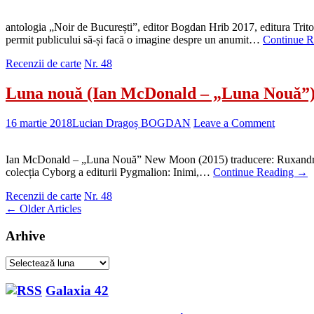
antologia „Noir de București”, editor Bogdan Hrib 2017, editura Trito
permit publicului să-și facă o imagine despre un anumit…
Continue 
Recenzii de carte
Nr. 48
Luna nouă (Ian McDonald – „Luna Nouă”
16 martie 2018
Lucian Dragoș BOGDAN
Leave a Comment
Ian McDonald – „Luna Nouă” New Moon (2015) traducere: Ruxandra Tom
colecția Cyborg a editurii Pygmalion: Inimi,…
Continue Reading
→
Recenzii de carte
Nr. 48
Post
←
Older Articles
navigation
Arhive
Arhive
Galaxia 42