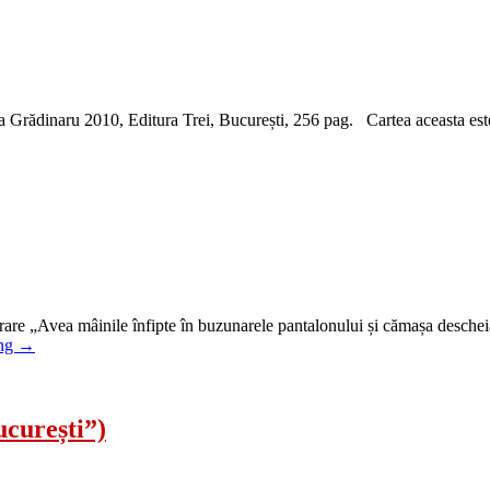
Grădinaru 2010, Editura Trei, București, 256 pag. Cartea aceasta este o
re „Avea mâinile înfipte în buzunarele pantalonului și cămașa descheiat
ing
→
ucurești”)