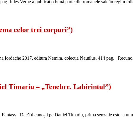
ag. Jules Verne a publicat o bună parte din romanele sale în regim foile
lema celor trei corpuri”)
a Iordache 2017, editura Nemira, colecția Nautilus, 414 pag. Recunosc
iel Timariu – „Tenebre. Labirintul”)
 Fantasy Dacă îl cunoști pe Daniel Timariu, prima senzație este a unui om