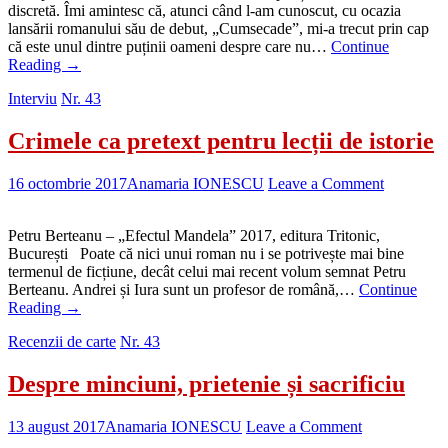
discretă. Îmi amintesc că, atunci când l-am cunoscut, cu ocazia
lansării romanului său de debut, „Cumsecade”, mi-a trecut prin cap
că este unul dintre puținii oameni despre care nu…
Continue
Reading
→
Interviu
Nr. 43
Crimele ca pretext pentru lecții de istorie
16 octombrie 2017
Anamaria IONESCU
Leave a Comment
Petru Berteanu – „Efectul Mandela” 2017, editura Tritonic,
București Poate că nici unui roman nu i se potrivește mai bine
termenul de ficțiune, decât celui mai recent volum semnat Petru
Berteanu. Andrei și Iura sunt un profesor de română,…
Continue
Reading
→
Recenzii de carte
Nr. 43
Despre minciuni, prietenie și sacrificiu
13 august 2017
Anamaria IONESCU
Leave a Comment