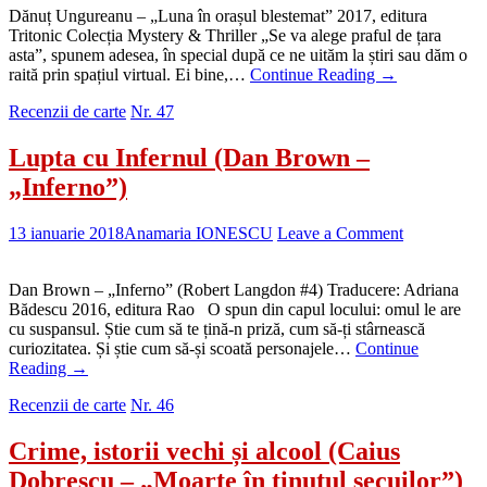
Dănuț Ungureanu – „Luna în orașul blestemat” 2017, editura
Tritonic Colecția Mystery & Thriller „Se va alege praful de țara
asta”, spunem adesea, în special după ce ne uităm la știri sau dăm o
raită prin spațiul virtual. Ei bine,…
Continue Reading
→
Recenzii de carte
Nr. 47
Lupta cu Infernul (Dan Brown –
„Inferno”)
13 ianuarie 2018
Anamaria IONESCU
Leave a Comment
Dan Brown – „Inferno” (Robert Langdon #4) Traducere: Adriana
Bădescu 2016, editura Rao O spun din capul locului: omul le are
cu suspansul. Știe cum să te țină-n priză, cum să-ți stârnească
curiozitatea. Și știe cum să-și scoată personajele…
Continue
Reading
→
Recenzii de carte
Nr. 46
Crime, istorii vechi și alcool (Caius
Dobrescu – „Moarte în ținutul secuilor”)