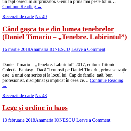
un fapt oarecum surprinzător. Genul a prins mai peste tot în…
Continue Reading
→
Recenzii de carte
Nr. 49
Când gașca ta e din lumea tenebrelor
(Daniel Timariu – „Tenebre. Labirintul”)
16 martie 2018
Anamaria IONESCU
Leave a Comment
Daniel Timariu – „Tenebre. Labirintul” 2017, editura Tritonic
Colecția Fantasy Dacă îl cunoști pe Daniel Timariu, prima senzație
este a unui om serios și la locul lui. Cap de famile, tată, bun
profesionist, disciplinat și implicat în ceea ce…
Continue Reading
→
Recenzii de carte
Nr. 48
Lege și ordine în haos
13 februarie 2018
Anamaria IONESCU
Leave a Comment