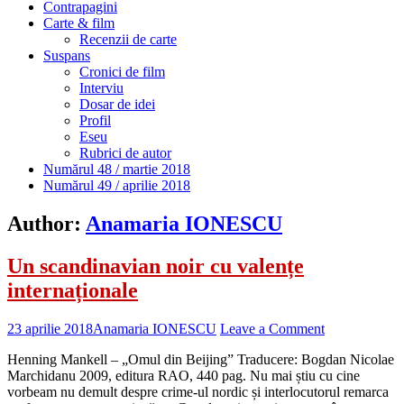
Contrapagini
Carte & film
Recenzii de carte
Suspans
Cronici de film
Interviu
Dosar de idei
Profil
Eseu
Rubrici de autor
Numărul 48 / martie 2018
Numărul 49 / aprilie 2018
Author:
Anamaria IONESCU
Un scandinavian noir cu valențe
internaționale
23 aprilie 2018
Anamaria IONESCU
Leave a Comment
Henning Mankell – „Omul din Beijing” Traducere: Bogdan Nicolae
Marchidanu 2009, editura RAO, 440 pag. Nu mai știu cu cine
vorbeam nu demult despre crime-ul nordic și interlocutorul remarca