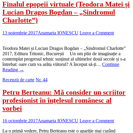
Finalul epopeii virtuale (Teodora Matei și
Lucian Dragos Bogdan – „Sindromul
Charlotte”)
13 noiembrie 2017
Anamaria IONESCU
Leave a Comment
Teodora Matei și Lucian Dragos Bogdan – „Sindromul Charlotte”
2017, Editura Tritonic, București Un om plin de imaginație a
contemplat progresul tehnic susținut al ultimelor două secole și s-a
întrebat: oare cum va arăta viitorul? A început să-ți…
Continue
Reading
→
Recenzii de carte
Nr. 44
Petru Berteanu: Mă consider un scriitor
profesionist în înţelesul românesc al
vorbei
16 octombrie 2017
Anamaria IONESCU
Leave a Comment
La o primă vedere, Petru Berteanu este o apariție mai curând