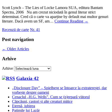
Scott Lynch – The Lies of Locke Lamora SUA, editura Bantam
Spectra, 2006 Nu am crezut niciodată în genul literar strict
determinat. Cred că o carte va aparține by default mai multor genuri
literare. Dacă avem un SF, am…
Continue Reading
→
Recenzii de carte
Nr. 41
Post navigation
←
Older Articles
Arhive
Arhive
Galaxia 42
„Disclosure Day” – Spielberg se întoarce la extratereștri, dar
vorbește despre oameni
Cenaclul „H.G. Wells”. Cum se (p)repară viitorul
Căpcăuni, castori și alte creaturi mitice
Eternă, iubirea
Patimile lui Lazăr