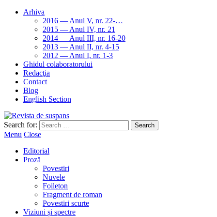
Arhiva
2016 — Anul V, nr. 22-…
2015 — Anul IV, nr. 21
2014 — Anul III, nr. 16-20
2013 — Anul II, nr. 4-15
2012 — Anul I, nr. 1-3
Ghidul colaboratorului
Redacţia
Contact
Blog
English Section
Search for:
Menu
Close
Editorial
Proză
Povestiri
Nuvele
Foileton
Fragment de roman
Povestiri scurte
Viziuni și spectre