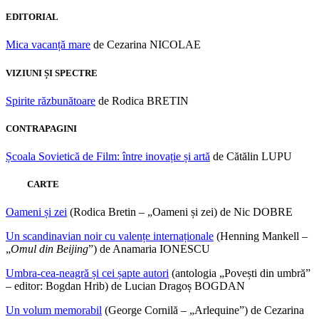
EDITORIAL
Mica vacanță mare
de Cezarina NICOLAE
VIZIUNI ȘI SPECTRE
Spirite răzbunătoare
de Rodica BRETIN
CONTRAPAGINI
Școala Sovietică de Film: între inovație și artă
de Cătălin LUPU
CARTE
Oameni și zei
(Rodica Bretin – „Oameni și zei) de Nic DOBRE
Un scandinavian noir cu valențe internaționale
(Henning Mankell –
„
Omul din Beijing
”) de Anamaria IONESCU
Umbra-cea-neagră și cei șapte autori
(antologia „Povești din umbră”
– editor: Bogdan Hrib) de Lucian Dragoș BOGDAN
Un volum memorabil
(George Cornilă – „Arlequine”) de Cezarina