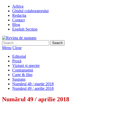
Arhiva
Ghidul colaboratorului
Redacţia
Contact
Blog
English Section
Search
for:
Menu
Close
Editorial
Proză
Viziuni și spectre
Contrapagini
Carte & film
Suspans
Numărul 48 / martie 2018
Numărul 49 / aprilie 2018
Numărul 49 / aprilie 2018