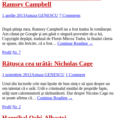
Ramsey Campbell
1 aprilie 2013
Antuza GENESCU
7 Comments
După ştiinţa mea, Ramsey Campbell nu a fost tradus în româneşte.
Am căutat pe Google şi am găsit o singură povestire de-a lui,
Copyright depăşit, tradusă de Florin Mircea Tudor, la finalul căreia
se spune, din fericire, că a fost…
Continue Reading
→
Profil
Nr. 7
Răţuşca cea urâtă: Nicholas Cage
1 noiembrie 2012
Antuza GENESCU
1 Comment
Unul din lucrurile cele mai lipsite de bun simţ e să spui despre un
om talentat că e urât. Urât e criminalul mutilat de propriile fapte,
urâţi sunt calomniatorii şi răzbunătorii. Dar despre Nicolas Cage nu
se poate afirma că…
Continue Reading
→
Profil
Nr. 2
Hannibal Ochi-Albaştri