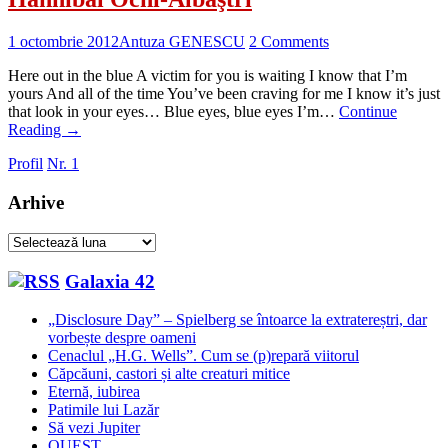
1 octombrie 2012
Antuza GENESCU
2 Comments
Here out in the blue A victim for you is waiting I know that I’m
yours And all of the time You’ve been craving for me I know it’s just
that look in your eyes… Blue eyes, blue eyes I’m…
Continue
Reading
→
Profil
Nr. 1
Arhive
Arhive
Galaxia 42
„Disclosure Day” – Spielberg se întoarce la extratereștri, dar
vorbește despre oameni
Cenaclul „H.G. Wells”. Cum se (p)repară viitorul
Căpcăuni, castori și alte creaturi mitice
Eternă, iubirea
Patimile lui Lazăr
Să vezi Jupiter
QUEST