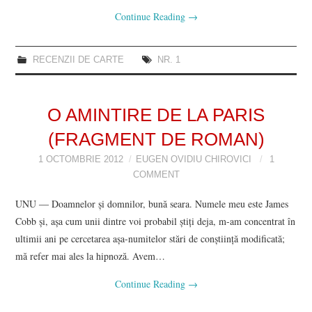
Continue Reading
→
RECENZII DE CARTE
NR. 1
O AMINTIRE DE LA PARIS
(FRAGMENT DE ROMAN)
1 OCTOMBRIE 2012
EUGEN OVIDIU CHIROVICI
1
COMMENT
UNU ― Doamnelor şi domnilor, bună seara. Numele meu este James
Cobb şi, aşa cum unii dintre voi probabil ştiţi deja, m-am concentrat în
ultimii ani pe cercetarea aşa-numitelor stări de conştiinţă modificată;
mă refer mai ales la hipnoză. Avem…
Continue Reading
→