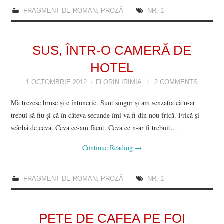
FRAGMENT DE ROMAN
,
PROZĂ
NR. 1
SUS, ÎNTR-O CAMERĂ DE
HOTEL
1 OCTOMBRIE 2012
FLORIN IRIMIA
2 COMMENTS
Mă trezesc brusc şi e întuneric. Sunt singur şi am senzația că n-ar
trebui să fiu şi că în câteva secunde îmi va fi din nou frică. Frică şi
scârbă de ceva. Ceva ce-am făcut. Ceva ce n-ar fi trebuit…
Continue Reading
→
FRAGMENT DE ROMAN
,
PROZĂ
NR. 1
PETE DE CAFEA PE FOI