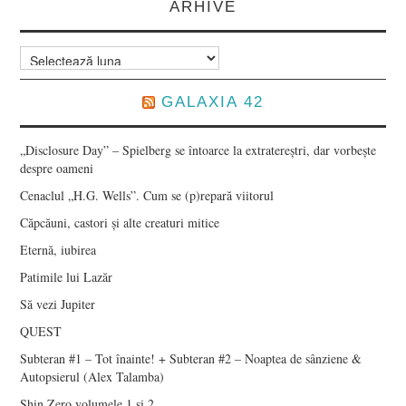
ARHIVE
Arhive
GALAXIA 42
„Disclosure Day” – Spielberg se întoarce la extratereștri, dar vorbește
despre oameni
Cenaclul „H.G. Wells”. Cum se (p)repară viitorul
Căpcăuni, castori și alte creaturi mitice
Eternă, iubirea
Patimile lui Lazăr
Să vezi Jupiter
QUEST
Subteran #1 – Tot înainte! + Subteran #2 – Noaptea de sânziene &
Autopsierul (Alex Talamba)
Shin Zero volumele 1 și 2