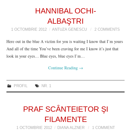
VIZIUNI ȘI SPECTRE
HANNIBAL OCHI-
ALBAŞTRI
CONTRAPAGINI
1 OCTOMBRIE 2012
ANTUZA GENESCU
2 COMMENTS
CARTE & FILM
Here out in the blue A victim for you is waiting I know that I’m yours
And all of the time You’ve been craving for me I know it’s just that
SUSPANS
look in your eyes… Blue eyes, blue eyes I’m…
Continue Reading
→
NUMĂRUL 48 /
MARTIE 2018
PROFIL
NR. 1
NUMĂRUL 49 /
PRAF SCÂNTEIETOR ŞI
APRILIE 2018
FILAMENTE
1 OCTOMBRIE 2012
DIANA ALZNER
1 COMMENT