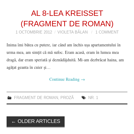
AL 8-LEA KREISSET
(FRAGMENT DE ROMAN)
1 OCTOMBRIE 2012
VIOLETA BĂLAN
1 COMMENT
Inima îmi bătea cu putere, iar când am închis uşa apartamentului în
urma mea, am simţit că mă sufoc. Eram acasă, eram în lumea mea
dragă, dar eram speriată şi deznădăjduită. Mi-am dezbrăcat haina, am
agăţat geanta în cuier şi…
Continue Reading
→
FRAGMENT DE ROMAN
,
PROZĂ
NR. 1
Post
←
OLDER ARTICLES
navigation