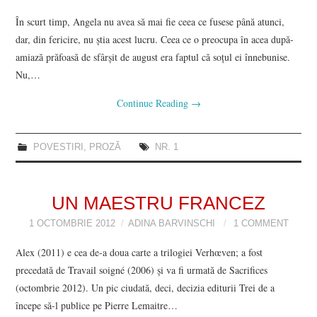
În scurt timp, Angela nu avea să mai fie ceea ce fusese până atunci,
dar, din fericire, nu ştia acest lucru. Ceea ce o preocupa în acea după-
amiază prăfoasă de sfârşit de august era faptul că soţul ei înnebunise.
Nu,…
Continue Reading
→
POVESTIRI
,
PROZĂ
NR. 1
UN MAESTRU FRANCEZ
1 OCTOMBRIE 2012
ADINA BARVINSCHI
1 COMMENT
Alex (2011) e cea de-a doua carte a trilogiei Verhœven; a fost
precedată de Travail soigné (2006) şi va fi urmată de Sacrifices
(octombrie 2012). Un pic ciudată, deci, decizia editurii Trei de a
începe să-l publice pe Pierre Lemaitre…