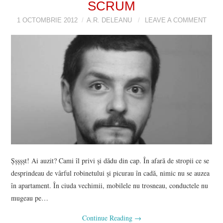
SCRUM
1 OCTOMBRIE 2012
A.R. DELEANU
LEAVE A COMMENT
Şşşşşt! Ai auzit? Cami îl privi şi dădu din cap. În afară de stropii ce se
desprindeau de vârful robinetului şi picurau în cadă, nimic nu se auzea
în apartament. În ciuda vechimii, mobilele nu trosneau, conductele nu
mugeau pe…
Continue Reading
→