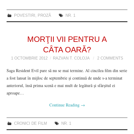
POVESTIRI
,
PROZĂ
NR. 1
MORŢII VII PENTRU A
CÂTA OARĂ?
1 OCTOMBRIE 2012
RAZVAN T. COLOJA
2 COMMENTS
Saga Resident Evil pare să nu se mai termine. Al cincilea film din serie
a fost lansat în mijloc de septembrie şi continuă de unde s-a terminat
anteriorul, însă prima scenă e mai mult de legătură şi sfârşitul ei
aproape…
Continue Reading
→
CRONICI DE FILM
NR. 1