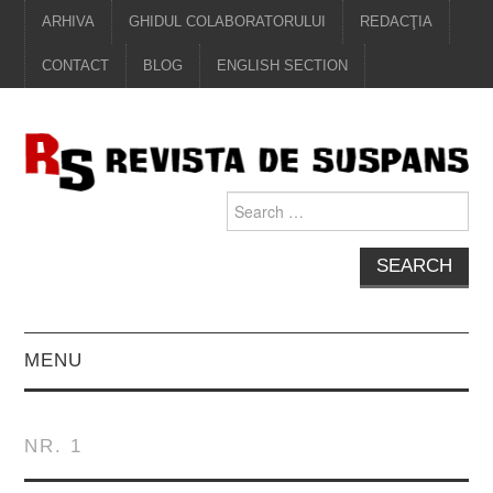
ARHIVA
GHIDUL COLABORATORULUI
REDACŢIA
CONTACT
BLOG
ENGLISH SECTION
Search
for:
MENU
EDITORIAL
NR. 1
PROZĂ