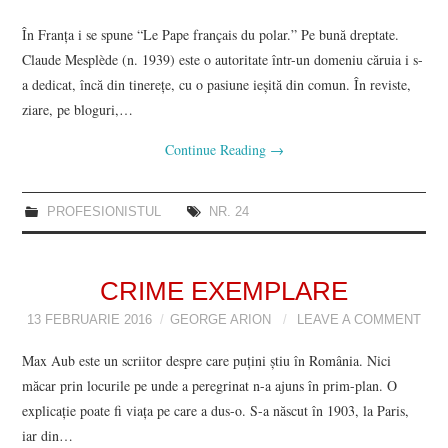
În Franța i se spune “Le Pape français du polar.” Pe bună dreptate.
Claude Mesplède (n. 1939) este o autoritate într-un domeniu căruia i s-
a dedicat, încă din tinerețe, cu o pasiune ieșită din comun. În reviste,
ziare, pe bloguri,…
Continue Reading
→
PROFESIONISTUL
NR. 24
CRIME EXEMPLARE
13 FEBRUARIE 2016
GEORGE ARION
LEAVE A COMMENT
Max Aub este un scriitor despre care puțini știu în România. Nici
măcar prin locurile pe unde a peregrinat n-a ajuns în prim-plan. O
explicație poate fi viața pe care a dus-o. S-a născut în 1903, la Paris,
iar din…