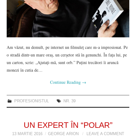
Am văzut, nu demult, pe internet un filmuleț care m-a impresionat. Pe
o stradă dintr-un mare oraș, un cerșetor stă în genunchi. În fața lui, pe
un carton, scrie: „Ajutați-mă, sunt orb.” Puțini trecători îi aruncă
monezi în cutia de…
Continue Reading
→
PROFESIONISTUL
NR. 39
UN EXPERT ÎN “POLAR”
13 MARTIE 2016
GEORGE ARION
LEAVE A COMMENT