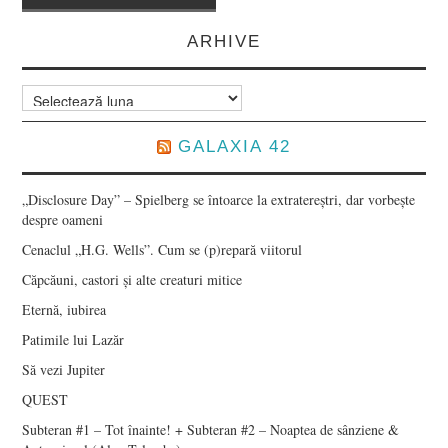
navigation
ARHIVE
Arhive
GALAXIA 42
„Disclosure Day” – Spielberg se întoarce la extratereștri, dar vorbește
despre oameni
Cenaclul „H.G. Wells”. Cum se (p)repară viitorul
Căpcăuni, castori și alte creaturi mitice
Eternă, iubirea
Patimile lui Lazăr
Să vezi Jupiter
QUEST
Subteran #1 – Tot înainte! + Subteran #2 – Noaptea de sânziene &