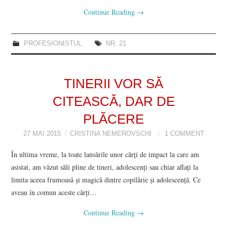
Continue Reading
→
PROFESIONISTUL
NR. 21
TINERII VOR SĂ
CITEASCĂ, DAR DE
PLĂCERE
27 MAI 2015
CRISTINA NEMEROVSCHI
1 COMMENT
În ultima vreme, la toate lansările unor cărți de impact la care am
asistat, am văzut săli pline de tineri, adolescenți sau chiar aflați la
limita aceea frumoasă și magică dintre copilărie și adolescență. Ce
aveau în comun aceste cărți…
Continue Reading
→