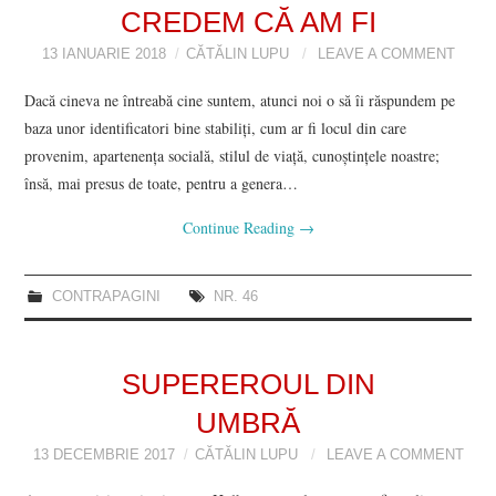
CREDEM CĂ AM FI
13 IANUARIE 2018
CĂTĂLIN LUPU
LEAVE A COMMENT
Dacă cineva ne întreabă cine suntem, atunci noi o să îi răspundem pe
baza unor identificatori bine stabiliți, cum ar fi locul din care
provenim, apartenența socială, stilul de viață, cunoștințele noastre;
însă, mai presus de toate, pentru a genera…
Continue Reading
→
CONTRAPAGINI
NR. 46
SUPEREROUL DIN
UMBRĂ
13 DECEMBRIE 2017
CĂTĂLIN LUPU
LEAVE A COMMENT