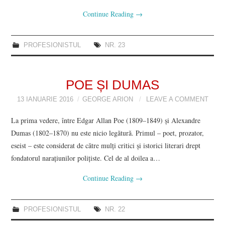
Continue Reading
→
PROFESIONISTUL
NR. 23
POE ȘI DUMAS
13 IANUARIE 2016
GEORGE ARION
LEAVE A COMMENT
La prima vedere, între Edgar Allan Poe (1809–1849) și Alexandre
Dumas (1802–1870) nu este nicio legătură. Primul – poet, prozator,
eseist – este considerat de către mulți critici și istorici literari drept
fondatorul narațiunilor polițiste. Cel de al doilea a…
Continue Reading
→
PROFESIONISTUL
NR. 22