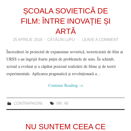
VIZIUNI ȘI SPECTRE
ȘCOALA SOVIETICĂ DE
FILM: ÎNTRE INOVAȚIE ȘI
CONTRAPAGINI
ARTĂ
CARTE & FILM
25 APRILIE 2018
CĂTĂLIN LUPU
LEAVE A COMMENT
Încrezători în proiectul de expansiune sovietică, teoreticienii de film ai
SUSPANS
URSS s-au îngrijit foarte puțin de problemele de sens. În schimb,
scrisul a evoluat și a căpătat praxisul realizării de filme și de teorii
NUMĂRUL 48 /
experimentale. Aplicarea pragmatică și revoluționară a…
MARTIE 2018
Continue Reading
→
NUMĂRUL 49 /
CONTRAPAGINI
NR. 49
APRILIE 2018
NU SUNTEM CEEA CE