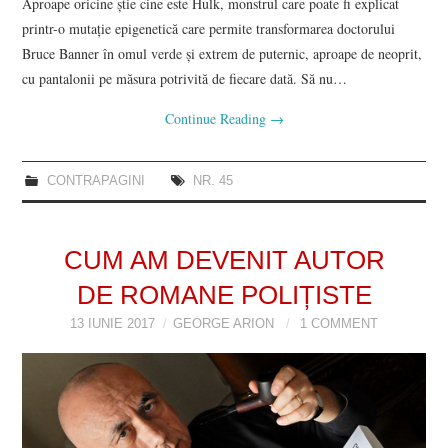
Aproape oricine știe cine este Hulk, monstrul care poate fi explicat
printr-o mutație epigenetică care permite transformarea doctorului
Bruce Banner în omul verde și extrem de puternic, aproape de neoprit,
cu pantalonii pe măsura potrivită de fiecare dată. Să nu…
Continue Reading
→
CONTRAPAGINI
NR. 45
CUM AM DEVENIT AUTOR
DE ROMANE POLIȚISTE
13 IUNIE 2017
GEORGE ARION
1 COMMENT