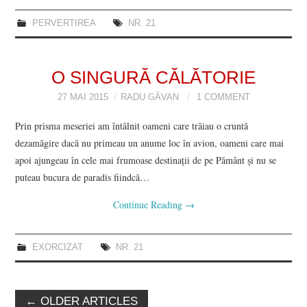
PERVERTIREA
NR. 21
O SINGURĂ CĂLĂTORIE
27 MAI 2015
RADU GĂVAN
1 COMMENT
Prin prisma meseriei am întâlnit oameni care trăiau o cruntă
dezamăgire dacă nu primeau un anume loc în avion, oameni care mai
apoi ajungeau în cele mai frumoase destinaţii de pe Pământ şi nu se
puteau bucura de paradis fiindcă…
Continue Reading
→
EXORCIZAT
NR. 21
Post
←
OLDER ARTICLES