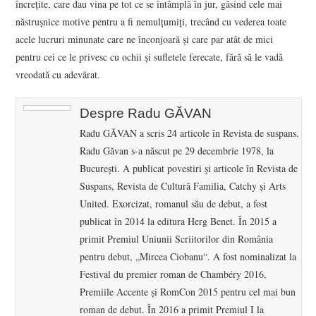
încreţite, care dau vina pe tot ce se întâmplă în jur, găsind cele mai
năstruşnice motive pentru a fi nemulţumiţi, trecând cu vederea toate
acele lucruri minunate care ne înconjoară şi care par atât de mici
pentru cei ce le privesc cu ochii şi sufletele ferecate, fără să le vadă
vreodată cu adevărat.
Despre Radu GĂVAN
Radu GĂVAN a scris 24 articole în Revista de suspans.
Radu Găvan s-a născut pe 29 decembrie 1978, la
Bucureşti. A publicat povestiri și articole în Revista de
Suspans, Revista de Cultură Familia, Catchy și Arts
United. Exorcizat, romanul său de debut, a fost
publicat în 2014 la editura Herg Benet. În 2015 a
primit Premiul Uniunii Scriitorilor din România
pentru debut, „Mircea Ciobanu“. A fost nominalizat la
Festival du premier roman de Chambéry 2016,
Premiile Accente și RomCon 2015 pentru cel mai bun
roman de debut. În 2016 a primit Premiul I la