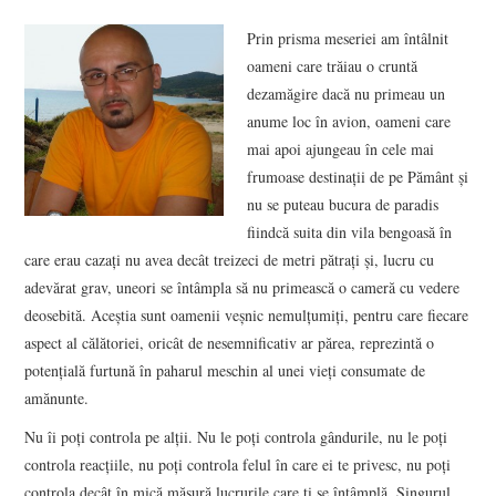
VIZIUNI ȘI SPECTRE
Prin prisma meseriei am întâlnit
oameni care trăiau o cruntă
CONTRAPAGINI
dezamăgire dacă nu primeau un
anume loc în avion, oameni care
CARTE & FILM
mai apoi ajungeau în cele mai
frumoase destinaţii de pe Pământ şi
SUSPANS
nu se puteau bucura de paradis
fiindcă suita din vila bengoasă în
care erau cazaţi nu avea decât treizeci de metri pătraţi şi, lucru cu
NUMĂRUL 48 /
adevărat grav, uneori se întâmpla să nu primească o cameră cu vedere
deosebită. Aceştia sunt oamenii veşnic nemulţumiţi, pentru care fiecare
MARTIE 2018
aspect al călătoriei, oricât de nesemnificativ ar părea, reprezintă o
potenţială furtună în paharul meschin al unei vieţi consumate de
NUMĂRUL 49 /
amănunte.
APRILIE 2018
Nu îi poţi controla pe alţii. Nu le poţi controla gândurile, nu le poţi
controla reacţiile, nu poţi controla felul în care ei te privesc, nu poţi
controla decât în mică măsură lucrurile care ţi se întâmplă. Singurul