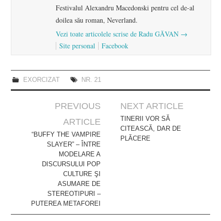
Festivalul Alexandru Macedonski pentru cel de-al
doilea său roman, Neverland.
Vezi toate articolele scrise de Radu GĂVAN
→
Site personal
Facebook
EXORCIZAT
NR. 21
Post
PREVIOUS
NEXT ARTICLE
navigation
TINERII VOR SĂ
ARTICLE
CITEASCĂ, DAR DE
“BUFFY THE VAMPIRE
PLĂCERE
SLAYER” – ÎNTRE
MODELARE A
DISCURSULUI POP
CULTURE ŞI
ASUMARE DE
STEREOTIPURI –
PUTEREA METAFOREI