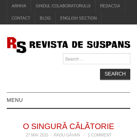
ARHIVA
GHIDUL COLABORATORULUI
REDACŢIA
CONTACT
BLOG
ENGLISH SECTION
Search
for:
MENU
EDITORIAL
O SINGURĂ CĂLĂTORIE
PROZĂ
27 MAI 2015
RADU GĂVAN
1 COMMENT