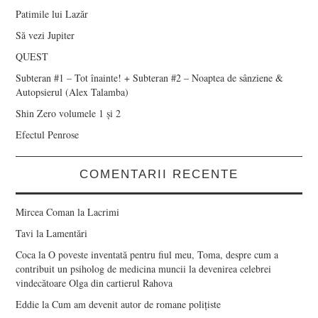
Patimile lui Lazăr
Să vezi Jupiter
QUEST
Subteran #1 – Tot înainte! + Subteran #2 – Noaptea de sânziene &
Autopsierul (Alex Talamba)
Shin Zero volumele 1 și 2
Efectul Penrose
COMENTARII RECENTE
Mircea Coman
la
Lacrimi
Tavi
la
Lamentări
Coca
la
O poveste inventată pentru fiul meu, Toma, despre cum a
contribuit un psiholog de medicina muncii la devenirea celebrei
vindecătoare Olga din cartierul Rahova
Eddie
la
Cum am devenit autor de romane polițiste