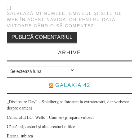
SALVEAZĂ-MI NUMELE, EMAILUL ȘI SITE-UL
WEB ÎN ACEST NAVIGATOR PENTRU DATA
VIITOARE CÂND O SĂ COMENTEZ.
ARHIVE
Arhive
GALAXIA 42
„Disclosure Day” – Spielberg se întoarce la extratereștri, dar vorbește
despre oameni
Cenaclul „H.G. Wells”. Cum se (p)repară viitorul
Căpcăuni, castori și alte creaturi mitice
Eternă, iubirea