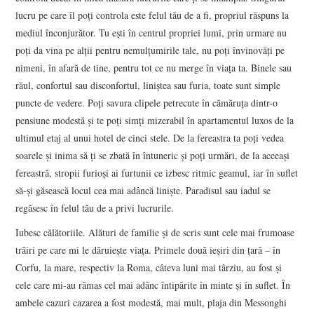
lucru pe care îl poţi controla este felul tău de a fi, propriul răspuns la
mediul înconjurător. Tu eşti în centrul propriei lumi, prin urmare nu
poţi da vina pe alţii pentru nemulţumirile tale, nu poţi învinovăţi pe
nimeni, în afară de tine, pentru tot ce nu merge în viaţa ta. Binele sau
răul, confortul sau disconfortul, liniştea sau furia, toate sunt simple
puncte de vedere. Poţi savura clipele petrecute în cămăruţa dintr-o
pensiune modestă şi te poţi simţi mizerabil în apartamentul luxos de la
ultimul etaj al unui hotel de cinci stele. De la fereastra ta poţi vedea
soarele şi inima să ţi se zbată în întuneric şi poţi urmări, de la aceeaşi
fereastră, stropii furioşi ai furtunii ce izbesc ritmic geamul, iar în suflet
să-şi găsească locul cea mai adâncă linişte. Paradisul sau iadul se
regăsesc în felul tău de a privi lucrurile.
Iubesc călătoriile. Alături de familie şi de scris sunt cele mai frumoase
trăiri pe care mi le dăruieşte viaţa. Primele două ieşiri din ţară – în
Corfu, la mare, respectiv la Roma, câteva luni mai târziu, au fost şi
cele care mi-au rămas cel mai adânc întipărite în minte şi în suflet. În
ambele cazuri cazarea a fost modestă, mai mult, plaja din Messonghi