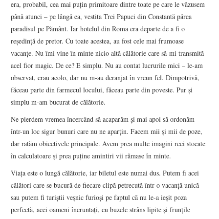
era, probabil, cea mai puţin primitoare dintre toate pe care le văzusem
până atunci – pe lângă ea, vestita Trei Papuci din Constantă părea
paradisul pe Pământ. Iar hotelul din Roma era departe de a fi o
reşedinţă de pretor. Cu toate acestea, au fost cele mai frumoase
vacanţe. Nu îmi vine în minte nicio altă călătorie care să-mi transmită
acel fior magic. De ce? E simplu. Nu au contat lucrurile mici – le-am
observat, erau acolo, dar nu m-au deranjat în vreun fel. Dimpotrivă,
făceau parte din farmecul locului, făceau parte din poveste. Pur şi
simplu m-am bucurat de călătorie.
Ne pierdem vremea încercând să acaparăm şi mai apoi să ordonăm
într-un loc sigur bunuri care nu ne aparţin. Facem mii şi mii de poze,
dar ratăm obiectivele principale. Avem prea multe imagini reci stocate
în calculatoare şi prea puţine amintiri vii rămase în minte.
Viaţa este o lungă călătorie, iar biletul este numai dus. Putem fi acei
călători care se bucură de fiecare clipă petrecută într-o vacanţă unică
sau putem fi turiştii veşnic furioşi pe faptul că nu le-a ieşit poza
perfectă, acei oameni încruntaţi, cu buzele strâns lipite şi frunţile