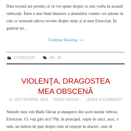
Data trecută am promis că vă voi spune despre ce este vorba în această
rubricuță. Întru o mai bună lămurire a domniilor voastre voi aşterne în
cele ce urmează câteva cuvinte despre mine şi al meu Exorcizat. În
general nu…
Continue Reading
→
EXORCIZAT
NR. 20
VIOLENŢA, DRAGOSTEA
MEA OBSCENĂ
11 SEPTEMBRIE 2014
RADU GĂVAN
LEAVE A COMMENT
Numele meu este Radu Găvan şi inaugurez din acest număr rubrica
Exorcizat. Ce veţi găsi aici? Păi, în principal, reţete în cinci, zece, o
sută, un milion de paşi despre cum să reuşeşti în afaceri, cum să