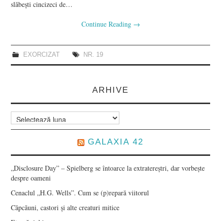
slăbeşti cincizeci de…
Continue Reading
→
EXORCIZAT
NR. 19
ARHIVE
Arhive
GALAXIA 42
„Disclosure Day” – Spielberg se întoarce la extratereștri, dar vorbește
despre oameni
Cenaclul „H.G. Wells”. Cum se (p)repară viitorul
Căpcăuni, castori și alte creaturi mitice