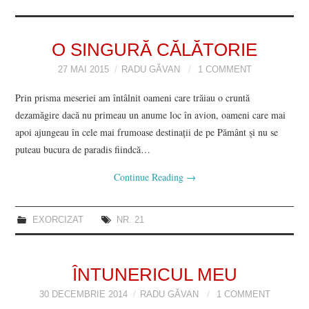
VIZIUNI ȘI SPECTRE
O SINGURĂ CĂLĂTORIE
CONTRAPAGINI
27 MAI 2015
RADU GĂVAN
1 COMMENT
CARTE & FILM
Prin prisma meseriei am întâlnit oameni care trăiau o cruntă
dezamăgire dacă nu primeau un anume loc în avion, oameni care mai
SUSPANS
apoi ajungeau în cele mai frumoase destinaţii de pe Pământ şi nu se
puteau bucura de paradis fiindcă…
NUMĂRUL 48 /
Continue Reading
→
MARTIE 2018
EXORCIZAT
NR. 21
NUMĂRUL 49 /
APRILIE 2018
ÎNTUNERICUL MEU
30 DECEMBRIE 2014
RADU GĂVAN
1 COMMENT