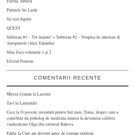
Eternă, iubirea
Patimile lui Lazăr
Să vezi Jupiter
QUEST
Subteran #1 – Tot înainte! + Subteran #2 – Noaptea de sânziene &
Autopsierul (Alex Talamba)
Shin Zero volumele 1 și 2
Efectul Penrose
COMENTARII RECENTE
Mircea Coman
la
Lacrimi
Tavi
la
Lamentări
Coca
la
O poveste inventată pentru fiul meu, Toma, despre cum a
contribuit un psiholog de medicina muncii la devenirea celebrei
vindecătoare Olga din cartierul Rahova
Eddie
la
Cum am devenit autor de romane polițiste