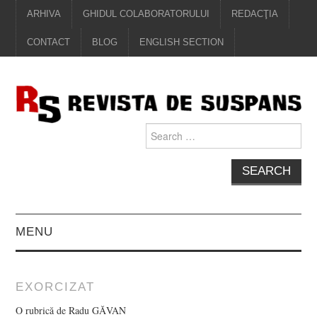
ARHIVA
GHIDUL COLABORATORULUI
REDACŢIA
CONTACT
BLOG
ENGLISH SECTION
Search
for:
MENU
EDITORIAL
EXORCIZAT
PROZĂ
O rubrică de Radu GĂVAN