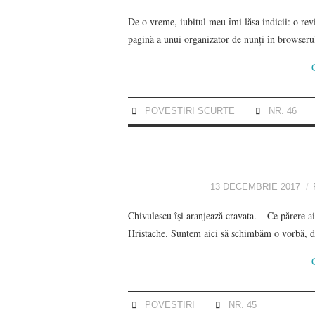
De o vreme, iubitul meu îmi lăsa indicii: o re
pagină a unui organizator de nunți în browserul
POVESTIRI SCURTE
NR. 46
13 DECEMBRIE 2017
Chivulescu își aranjează cravata. ‒ Ce părere a
Hristache. Suntem aici să schimbăm o vorbă, d
POVESTIRI
NR. 45