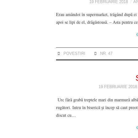
19 FEBRUARIE 2018
A
Erau amândoi în supermarket, trǎgând dupǎ ei co
apoi se lipi de el, drǎgǎstoasǎ. – Asta pent
POVESTIRI
NR. 47
19 FEBRUARIE 2018
Urc fără grabă treptele mari din marmură albă,
rugători. Intru în biserică și încep să caut preo
discut cu…