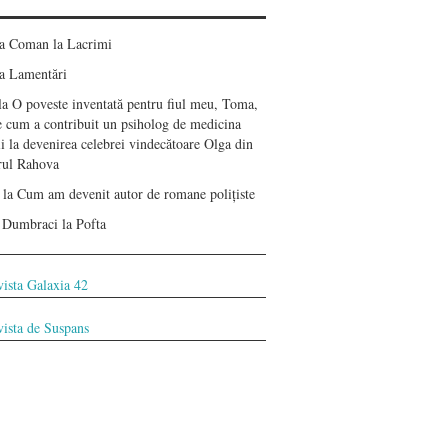
ea Coman
la
Lacrimi
a
Lamentări
la
O poveste inventată pentru fiul meu, Toma,
e cum a contribuit un psiholog de medicina
i la devenirea celebrei vindecătoare Olga din
erul Rahova
la
Cum am devenit autor de romane polițiste
 Dumbraci
la
Pofta