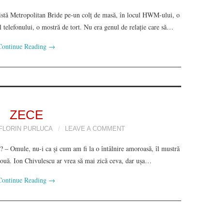
vistă Metropolitan Bride pe-un colț de masă, în locul HWM-ului, o
 telefonului, o mostră de tort. Nu era genul de relație care să…
Continue Reading
→
ZECE
FLORIN PURLUCA
LEAVE A COMMENT
i? ‒ Omule, nu-i ca și cum am fi la o întâlnire amoroasă, îl mustră
ouă. Ion Chivulescu ar vrea să mai zică ceva, dar ușa…
Continue Reading
→