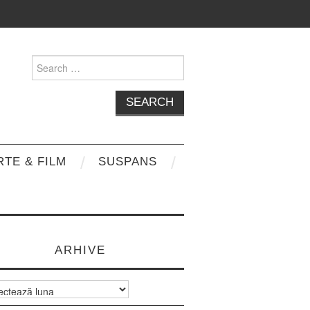
Search
for:
RTE & FILM
SUSPANS
ARHIVE
e