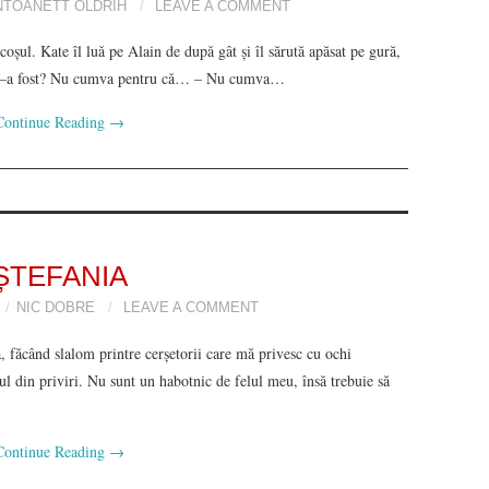
NTOANETT OLDRIH
LEAVE A COMMENT
şul. Kate îl luǎ pe Alain de dupǎ gât și îl sărută apăsat pe gură,
ru ce–a fost? Nu cumva pentru cǎ… – Nu cumva…
Continue Reading
→
ȘTEFANIA
NIC DOBRE
LEAVE A COMMENT
 făcând slalom printre cerșetorii care mă privesc cu ochi
tul din priviri. Nu sunt un habotnic de felul meu, însă trebuie să
Continue Reading
→