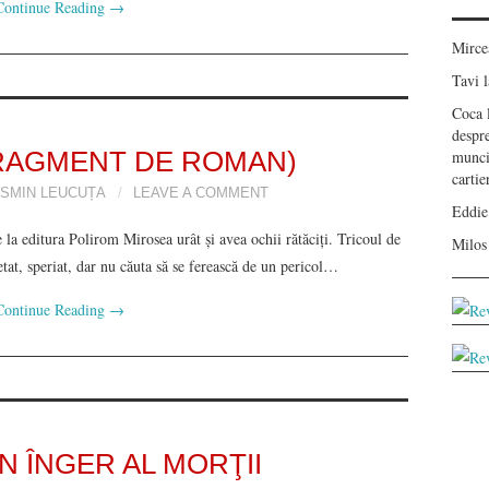
Continue Reading
→
Mirc
Tavi
l
Coca
despr
munci
RAGMENT DE ROMAN)
carti
SMIN LEUCUȚA
LEAVE A COMMENT
Eddie
la editura Polirom Mirosea urât şi avea ochii rătăciţi. Tricoul de
Milos
cetat, speriat, dar nu căuta să se ferească de un pericol…
Continue Reading
→
N ÎNGER AL MORŢII