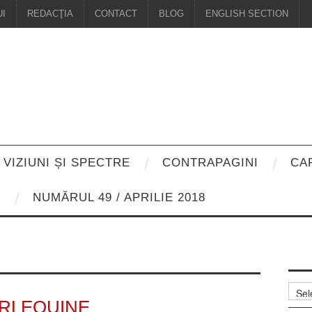
I
REDACŢIA
CONTACT
BLOG
ENGLISH SECTION
VIZIUNI ȘI SPECTRE
CONTRAPAGINI
CA
8
NUMĂRUL 49 / APRILIE 2018
Arhiv
RLEQUINE