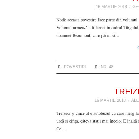
16 MARTIE 2018
GE
Notă: această povestire face parte din volumul 
Volumul urmează a fi lansat în cadrul Târgului
doamnei Beaumont, care părea să…
POVESTIRI
NR. 48
TREIZ
16 MARTIE 2018
ALE
Treizeci și cinci-ul e autobuzul cu care merg la 
urcă și elfița, câteva stații mai încolo. E înalt
Ce…