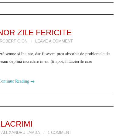
NOR ZILE FERICITE
ROBERT GION
LEAVE A COMMENT
eră semne și înainte, dar fusesem prea absorbit de problemele de
veam deplină încredere în ea. Și apoi, întârzierile erau
Continue Reading
→
LACRIMI
ALEXANDRU LAMBA
1 COMMENT