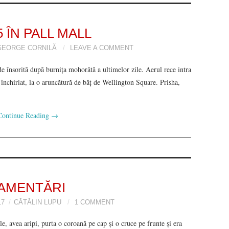
 ÎN PALL MALL
GEORGE CORNILĂ
LEAVE A COMMENT
e însorită după burnița mohorâtă a ultimelor zile. Aerul rece intra
 închiriat, la o aruncătură de băț de Wellington Square. Prisha,
Continue Reading
→
AMENTĂRI
17
CĂTĂLIN LUPU
1 COMMENT
e, avea aripi, purta o coroană pe cap și o cruce pe frunte și era