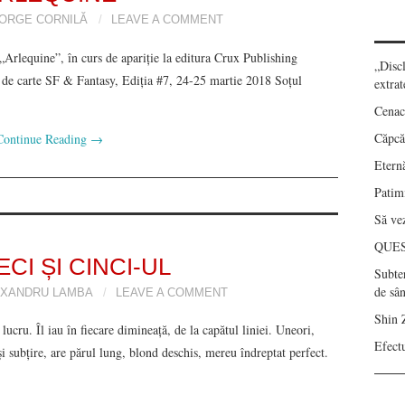
ORGE CORNILĂ
LEAVE A COMMENT
„Arlequine”, în curs de apariție la editura Crux Publishing
„Disc
 de carte SF & Fantasy, Ediția #7, 24-25 martie 2018 Soțul
extrat
Cenac
Căpcău
Continue Reading
→
Eternă
Patimi
Să vez
QUE
ECI ȘI CINCI-UL
Subte
de sâ
XANDRU LAMBA
LEAVE A COMMENT
Shin 
lucru. Îl iau în fiecare dimineață, de la capătul liniei. Uneori,
Efect
ă și subțire, are părul lung, blond deschis, mereu îndreptat perfect.