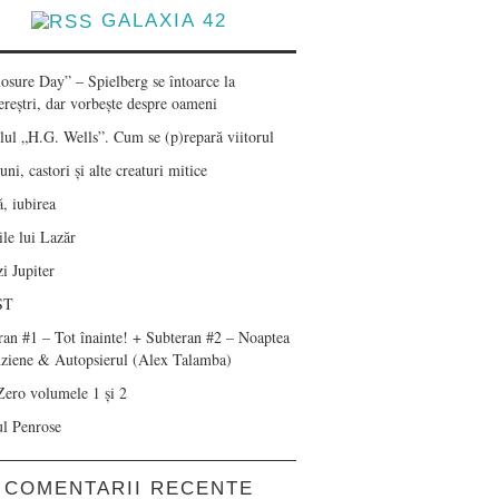
GALAXIA 42
losure Day” – Spielberg se întoarce la
ereștri, dar vorbește despre oameni
lul „H.G. Wells”. Cum se (p)repară viitorul
ni, castori și alte creaturi mitice
, iubirea
le lui Lazăr
i Jupiter
ST
ran #1 – Tot înainte! + Subteran #2 – Noaptea
nziene & Autopsierul (Alex Talamba)
Zero volumele 1 și 2
ul Penrose
COMENTARII RECENTE