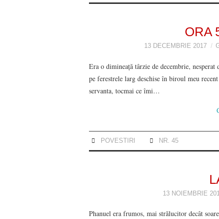
ORA 5
13 DECEMBRIE 2017
Era o dimineață târzie de decembrie, nesperat d
pe ferestrele larg deschise în biroul meu recent
servanta, tocmai ce îmi…
POVESTIRI
NR. 45
L
13 NOIEMBRIE 20
Phanuel era frumos, mai strălucitor decât soarel