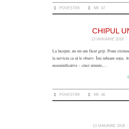
POVESTIRI
NR. 47
CHIPUL U
13 IANUARIE 2018
La început, nu mi-am făcut griji. Poate existas
la serviciu ca să le observ. Îmi iubeam soția. A
nesemnificative – cinci minute,…
POVESTIRI
NR. 46
13 IANUARIE 2018