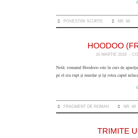
POVESTIRI SCURTE
NR. 48
HOODOO (F
16 MARTIE 2018
CO
Notă: romanul Hoodooo este în curs de apariție 
pe el era rupt şi murdar şi îşi rotea capul neîn
FRAGMENT DE ROMAN
NR. 48
TRIMITE U