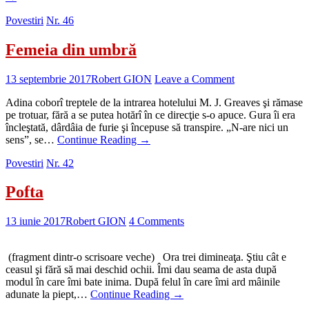
Povestiri
Nr. 46
Femeia din umbră
13 septembrie 2017
Robert GION
Leave a Comment
Adina coborî treptele de la intrarea hotelului M. J. Greaves şi rămase
pe trotuar, fără a se putea hotărî în ce direcţie s-o apuce. Gura îi era
încleştată, dârdâia de furie şi începuse să transpire. „N-are nici un
sens”, se…
Continue Reading
→
Povestiri
Nr. 42
Pofta
13 iunie 2017
Robert GION
4 Comments
(fragment dintr-o scrisoare veche) Ora trei dimineaţa. Ştiu cât e
ceasul şi fără să mai deschid ochii. Îmi dau seama de asta după
modul în care îmi bate inima. După felul în care îmi ard mâinile
adunate la piept,…
Continue Reading
→