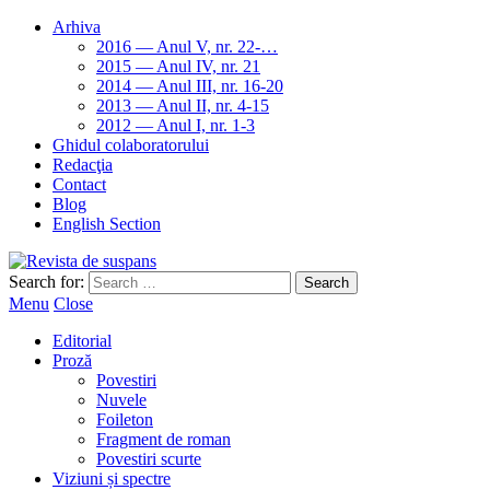
Arhiva
2016 — Anul V, nr. 22-…
2015 — Anul IV, nr. 21
2014 — Anul III, nr. 16-20
2013 — Anul II, nr. 4-15
2012 — Anul I, nr. 1-3
Ghidul colaboratorului
Redacţia
Contact
Blog
English Section
Search for:
Menu
Close
Editorial
Proză
Povestiri
Nuvele
Foileton
Fragment de roman
Povestiri scurte
Viziuni și spectre