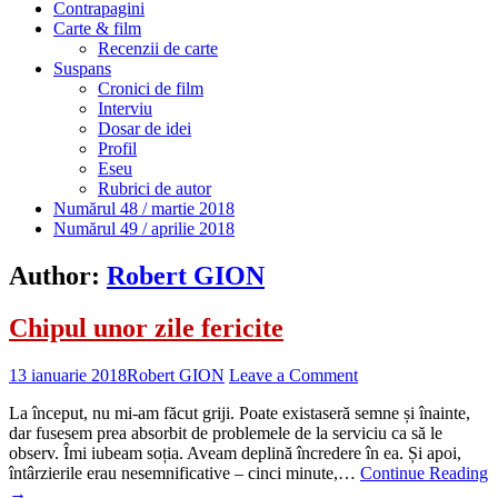
Contrapagini
Carte & film
Recenzii de carte
Suspans
Cronici de film
Interviu
Dosar de idei
Profil
Eseu
Rubrici de autor
Numărul 48 / martie 2018
Numărul 49 / aprilie 2018
Author:
Robert GION
Chipul unor zile fericite
13 ianuarie 2018
Robert GION
Leave a Comment
La început, nu mi-am făcut griji. Poate existaseră semne și înainte,
dar fusesem prea absorbit de problemele de la serviciu ca să le
observ. Îmi iubeam soția. Aveam deplină încredere în ea. Și apoi,
întârzierile erau nesemnificative – cinci minute,…
Continue Reading
→