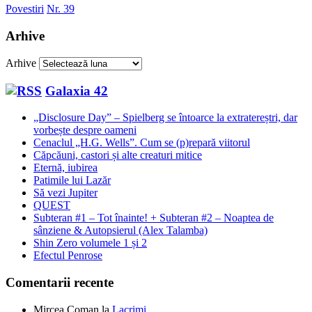
Povestiri
Nr. 39
Arhive
Arhive
Galaxia 42
„Disclosure Day” – Spielberg se întoarce la extratereștri, dar
vorbește despre oameni
Cenaclul „H.G. Wells”. Cum se (p)repară viitorul
Căpcăuni, castori și alte creaturi mitice
Eternă, iubirea
Patimile lui Lazăr
Să vezi Jupiter
QUEST
Subteran #1 – Tot înainte! + Subteran #2 – Noaptea de
sânziene & Autopsierul (Alex Talamba)
Shin Zero volumele 1 și 2
Efectul Penrose
Comentarii recente
Mircea Coman
la
Lacrimi