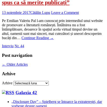
spus ca să merite publicați”
13 noiembrie 2017
Cătălin Lupu
Leave a Comment
Pe Emilian Valeriu Pal l-am cunoscut prin intermediul unui website
de promovare a literaturii românești. Întâlnirea nu a fost
întâmplătoare, deoarece în spațiul acela virtual timpul devine un
altul, oamenii sunt mai sinceri, mai cutezători și uneori descoperim
bucăți din…
Continue Reading
→
Interviu
Nr. 44
Post navigation
←
Older Articles
Arhive
Arhive
Galaxia 42
„Disclosure Day” – Spielberg se întoarce la extratereștri, dar
vorbește despre oameni