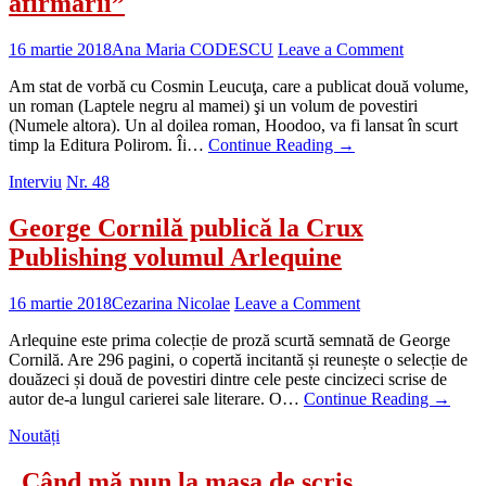
afirmării”
16 martie 2018
Ana Maria CODESCU
Leave a Comment
Am stat de vorbă cu Cosmin Leucuţa, care a publicat două volume,
un roman (Laptele negru al mamei) şi un volum de povestiri
(Numele altora). Un al doilea roman, Hoodoo, va fi lansat în scurt
timp la Editura Polirom. Îi…
Continue Reading
→
Interviu
Nr. 48
George Cornilă publică la Crux
Publishing volumul Arlequine
16 martie 2018
Cezarina Nicolae
Leave a Comment
Arlequine este prima colecție de proză scurtă semnată de George
Cornilă. Are 296 pagini, o copertă incitantă și reunește o selecție de
douăzeci și două de povestiri dintre cele peste cincizeci scrise de
autor de-a lungul carierei sale literare. O…
Continue Reading
→
Noutăți
„Când mă pun la masa de scris,