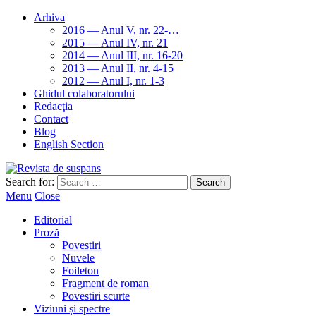
Arhiva
2016 — Anul V, nr. 22-…
2015 — Anul IV, nr. 21
2014 — Anul III, nr. 16-20
2013 — Anul II, nr. 4-15
2012 — Anul I, nr. 1-3
Ghidul colaboratorului
Redacţia
Contact
Blog
English Section
Search for:
Menu
Close
Editorial
Proză
Povestiri
Nuvele
Foileton
Fragment de roman
Povestiri scurte
Viziuni și spectre