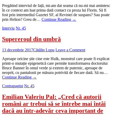
Pregătind interviul de față, mi-am dat seama că nu-mi mai amintesc
în ce context am luat prima dată contact cu proza lui Florin. Să fi
fost prin intermediul Gazetei SF, al Revistei de suspans? Sau poate
prin Helion? Greu de…
Continue Reading
→
Interviu
Nr. 45
Supereroul din umbră
13 decembrie 2017
Cătălin Lupu
Leave a Comment
Aproape oricine știe cine este Hulk, monstrul care poate fi explicat
printr-o mutație epigenetică care permite transformarea doctorului
Bruce Banner în omul verde și extrem de puternic, aproape de
neoprit, cu pantalonii pe măsura potrivită de fiecare dată. Să nu…
Continue Reading
→
Contrapagini
Nr. 45
Emilian Valeriu Pal: „Cred că autorii
români ar trebui să se întrebe mai întâi
dacă au într-adevăr ceva important de