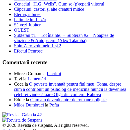
Cenaclul „H.G. Wells”. Cum se (p)repară viitorul
Căpcăuni, castori și alte creaturi mitice
Eternă, iubirea
Patimile lui Lazăr
Să vezi Jupiter
QUEST
Subteran #1 – Tot înainte! + Subteran #2 – Noaptea de
sânziene & Autopsierul (Alex Talamba)
Shin Zero volumele 1 și 2
Efectul Penrose
Comentarii recente
Mircea Coman
la
Lacrimi
Tavi
la
Lamentări
Coca
la
O poveste inventată pentru fiul meu, Toma, despre
cum a contribuit un psiholog de medicina muncii la devenirea
celebrei vindecătoare Olga din cartierul Rahova
Eddie
la
Cum am devenit autor de romane polițiste
Milos Dumbraci
la
Pofta
© 2026 Revista de suspans. All rights reserved.