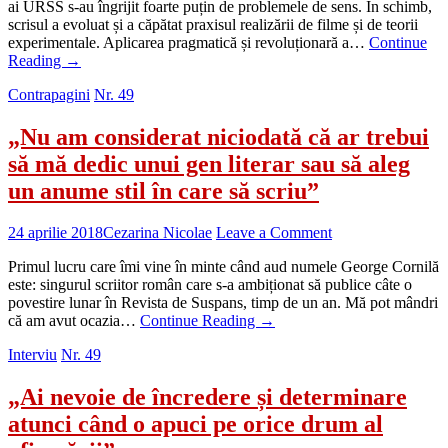
ai URSS s-au îngrijit foarte puțin de problemele de sens. În schimb,
scrisul a evoluat și a căpătat praxisul realizării de filme și de teorii
experimentale. Aplicarea pragmatică și revoluționară a…
Continue
Reading
→
Contrapagini
Nr. 49
„Nu am considerat niciodată că ar trebui
să mă dedic unui gen literar sau să aleg
un anume stil în care să scriu”
24 aprilie 2018
Cezarina Nicolae
Leave a Comment
Primul lucru care îmi vine în minte când aud numele George Cornilă
este: singurul scriitor român care s-a ambiționat să publice câte o
povestire lunar în Revista de Suspans, timp de un an. Mă pot mândri
că am avut ocazia…
Continue Reading
→
Interviu
Nr. 49
„Ai nevoie de încredere și determinare
atunci când o apuci pe orice drum al