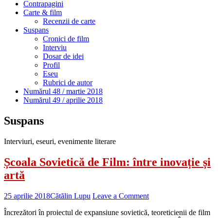
Contrapagini
Carte & film
Recenzii de carte
Suspans
Cronici de film
Interviu
Dosar de idei
Profil
Eseu
Rubrici de autor
Numărul 48 / martie 2018
Numărul 49 / aprilie 2018
Suspans
Interviuri, eseuri, evenimente literare
Școala Sovietică de Film: între inovație și
artă
25 aprilie 2018
Cătălin Lupu
Leave a Comment
Încrezători în proiectul de expansiune sovietică, teoreticienii de film