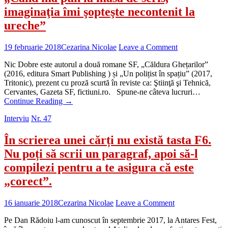
imaginaţia îmi şopteşte necontenit la
ureche”
19 februarie 2018
Cezarina Nicolae
Leave a Comment
Nic Dobre este autorul a două romane SF, „Căldura Ghețarilor”
(2016, editura Smart Publishing ) și „Un polițist în spațiu” (2017,
Tritonic), prezent cu proză scurtă în reviste ca: Ştiinţă şi Tehnică,
Cervantes, Gazeta SF, fictiuni.ro. Spune-ne câteva lucruri…
Continue Reading
→
Interviu
Nr. 47
În scrierea unei cărți nu există tasta F6.
Nu poți să scrii un paragraf, apoi să-l
compilezi pentru a te asigura că este
„corect”.
16 ianuarie 2018
Cezarina Nicolae
Leave a Comment
Pe Dan Rădoiu l-am cunoscut în septembrie 2017, la Antares Fest,