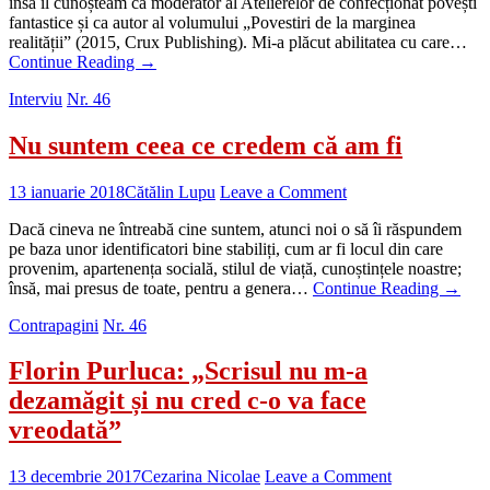
însă îl cunoșteam ca moderator al Atelierelor de confecționat povești
fantastice și ca autor al volumului „Povestiri de la marginea
realității” (2015, Crux Publishing). Mi-a plăcut abilitatea cu care…
Continue Reading
→
Interviu
Nr. 46
Nu suntem ceea ce credem că am fi
13 ianuarie 2018
Cătălin Lupu
Leave a Comment
Dacă cineva ne întreabă cine suntem, atunci noi o să îi răspundem
pe baza unor identificatori bine stabiliți, cum ar fi locul din care
provenim, apartenența socială, stilul de viață, cunoștințele noastre;
însă, mai presus de toate, pentru a genera…
Continue Reading
→
Contrapagini
Nr. 46
Florin Purluca: „Scrisul nu m-a
dezamăgit și nu cred c-o va face
vreodată”
13 decembrie 2017
Cezarina Nicolae
Leave a Comment