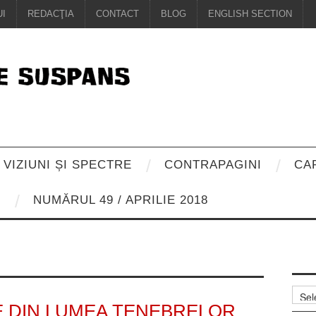
I
REDACŢIA
CONTACT
BLOG
ENGLISH SECTION
VIZIUNI ȘI SPECTRE
CONTRAPAGINI
CA
8
NUMĂRUL 49 / APRILIE 2018
Arhiv
E DIN LUMEA TENEBRELOR