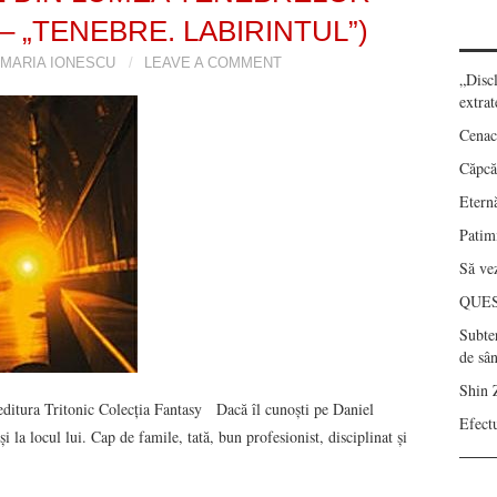
– „TENEBRE. LABIRINTUL”)
MARIA IONESCU
LEAVE A COMMENT
„Disc
extrat
Cenac
Căpcău
Eternă
Patimi
Să vez
QUE
Subte
de sâ
Shin 
editura Tritonic Colecția Fantasy Dacă îl cunoști pe Daniel
Efect
 la locul lui. Cap de famile, tată, bun profesionist, disciplinat și