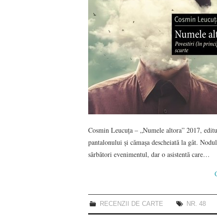
Cosmin Leucuța – „Numele altora” 2017, editur
pantalonului și cămașa descheiată la gât. Nodul
sărbători evenimentul, dar o asistentă care…
RECENZII DE CARTE
NR. 48