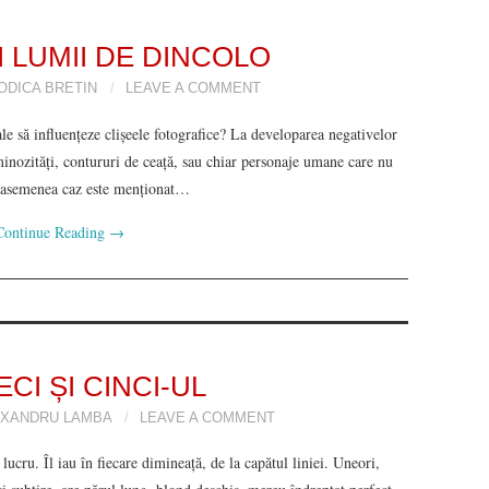
 LUMII DE DINCOLO
ODICA BRETIN
LEAVE A COMMENT
le să influenţeze clişeele fotografice? La developarea negativelor
minozităţi, contururi de ceaţă, sau chiar personaje umane care nu
Un asemenea caz este menţionat…
Continue Reading
→
ECI ȘI CINCI-UL
XANDRU LAMBA
LEAVE A COMMENT
lucru. Îl iau în fiecare dimineață, de la capătul liniei. Uneori,