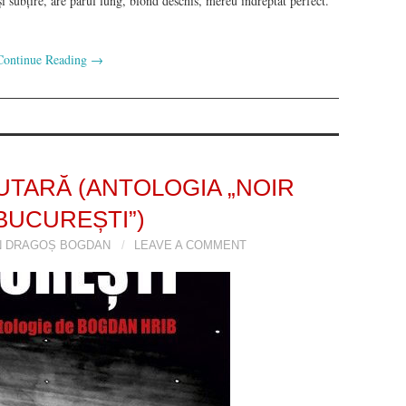
ă și subțire, are părul lung, blond deschis, mereu îndreptat perfect.
Continue Reading
→
LUTARĂ (ANTOLOGIA „NOIR
BUCUREȘTI”)
N DRAGOȘ BOGDAN
LEAVE A COMMENT