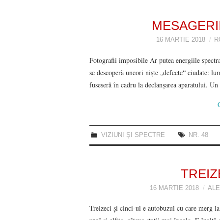
MESAGERII
16 MARTIE 2018
R
Fotografii imposibile Ar putea energiile spectra
se descoperă uneori nişte „defecte“ ciudate: lu
fuseseră în cadru la declanşarea aparatului. 
VIZIUNI ȘI SPECTRE
NR. 48
TREIZ
16 MARTIE 2018
ALE
Treizeci și cinci-ul e autobuzul cu care merg la 