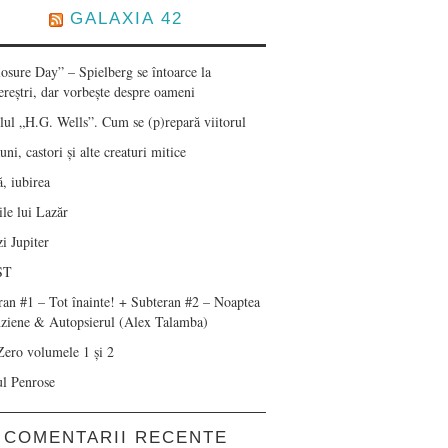
GALAXIA 42
losure Day” – Spielberg se întoarce la
ereștri, dar vorbește despre oameni
lul „H.G. Wells”. Cum se (p)repară viitorul
ni, castori și alte creaturi mitice
, iubirea
le lui Lazăr
i Jupiter
ST
ran #1 – Tot înainte! + Subteran #2 – Noaptea
nziene & Autopsierul (Alex Talamba)
Zero volumele 1 și 2
ul Penrose
COMENTARII RECENTE