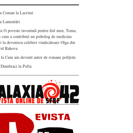
ea Coman
la
Lacrimi
a
Lamentări
la
O poveste inventată pentru fiul meu, Toma,
e cum a contribuit un psiholog de medicina
i la devenirea celebrei vindecătoare Olga din
erul Rahova
la
Cum am devenit autor de romane polițiste
 Dumbraci
la
Pofta