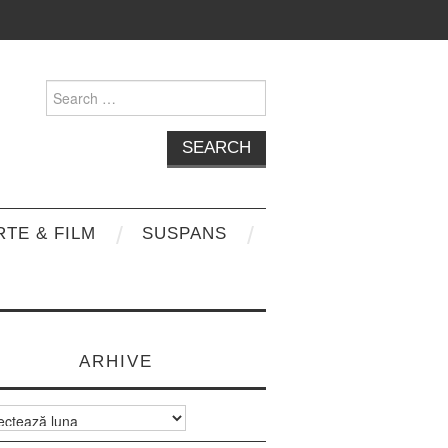
Search
for:
RTE & FILM
SUSPANS
ARHIVE
e