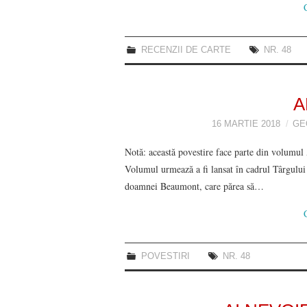
RECENZII DE CARTE
NR. 48
A
16 MARTIE 2018
GE
Notă: această povestire face parte din volumul 
Volumul urmează a fi lansat în cadrul Târgului
doamnei Beaumont, care părea să…
POVESTIRI
NR. 48