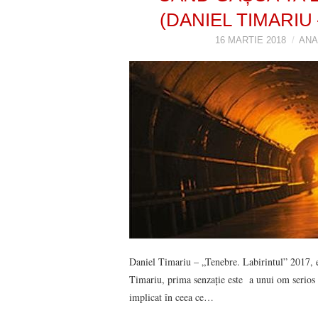
(DANIEL TIMARIU 
16 MARTIE 2018
ANA
Daniel Timariu – „Tenebre. Labirintul” 2017, 
Timariu, prima senzație este a unui om serios și
implicat în ceea ce…