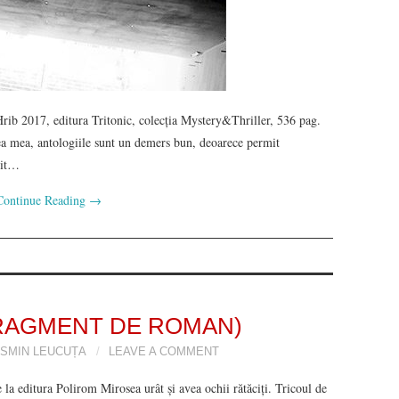
rib 2017, editura Tritonic, colecția Mystery&Thriller, 536 pag.
ea mea, antologiile sunt un demers bun, deoarece permit
mit…
Continue Reading
→
RAGMENT DE ROMAN)
SMIN LEUCUȚA
LEAVE A COMMENT
la editura Polirom Mirosea urât şi avea ochii rătăciţi. Tricoul de