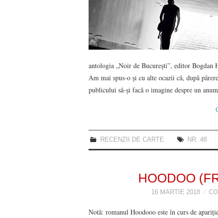
antologia „Noir de București”, editor Bogdan H
Am mai spus-o și cu alte ocazii că, după părer
publicului să-și facă o imagine despre un anu
RECENZII DE CARTE
NR. 48
HOODOO (F
16 MARTIE 2018
CO
Notă: romanul Hoodooo este în curs de apariție 