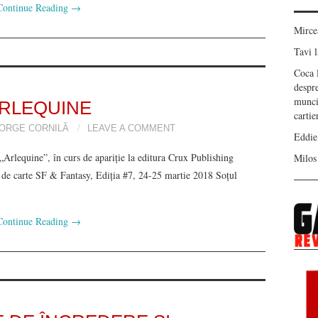
Continue Reading
→
Mirc
Tavi
l
Coca
despr
munci
RLEQUINE
carti
ORGE CORNILĂ
LEAVE A COMMENT
Eddie
„Arlequine”, în curs de apariție la editura Crux Publishing
Milos
 de carte SF & Fantasy, Ediția #7, 24-25 martie 2018 Soțul
Continue Reading
→