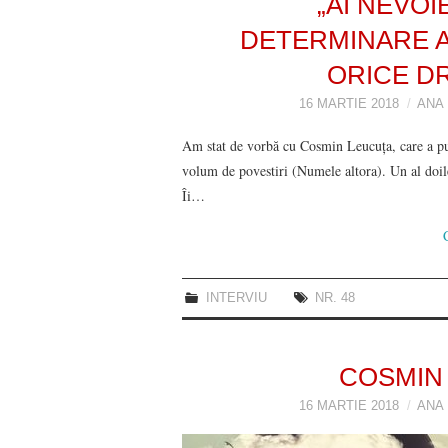
„AI NEVOI
DETERMINARE A
ORICE DR
16 MARTIE 2018
ANA
Am stat de vorbă cu Cosmin Leucuţa, care a p
volum de povestiri (Numele altora). Un al doil
Îi…
INTERVIU
NR. 48
COSMIN 
16 MARTIE 2018
ANA