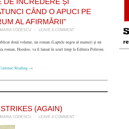
E DE ÎNCREDERE ȘI
TUNCI CÂND O APUCI PE
UM AL AFIRMĂRII”
 MARIA CODESCU
LEAVE A COMMENT
ublicat două volume, un roman (Laptele negru al mamei) şi un
ea roman, Hoodoo, va fi lansat în scurt timp la Editura Polirom.
Continue Reading
→
STRIKES (AGAIN)
 MARIA CODESCU
LEAVE A COMMENT