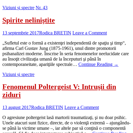
Viziuni și spectre
Nr. 43
Spirite neliniştite
13 septembrie 2017
Rodica BRETIN
Leave a Comment
„Sufletul este o formă a existenţei independentă de spaţiu şi timp“,
afirma Carl Gustav Jung (1875-1961), unul dintre promotorii
psihanalizei moderne. Înscrise în seria fenomenelor neelucidate care
au însoţit civilizaţia umană de la începuturi şi până în
contemporaneitate, apariţiile spectrale…
Continue Reading
→
Viziuni și spectre
Fenomenul Poltergeist V: Intruşii din
ziduri
13 august 2017
Rodica BRETIN
Leave a Comment
O agresiune poltergeist lasă martorii traumatizaţi, şi nu doar psihic.
Unele atacuri sunt fizice, directe, de o violenţă extremă – ajungându-
se până la victime umane –, iar altele par să conţină o componentă