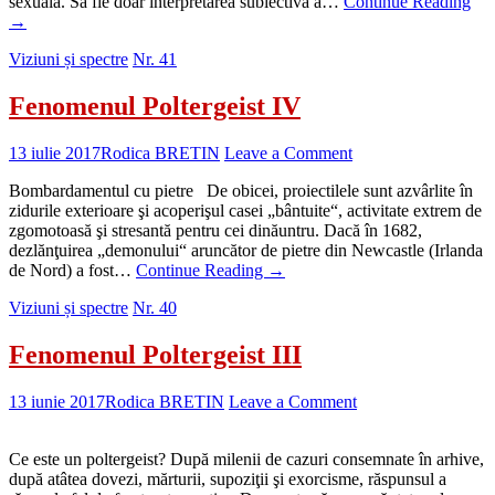
sexuală. Să fie doar interpretarea subiectivă a…
Continue Reading
→
Viziuni și spectre
Nr. 41
Fenomenul Poltergeist IV
13 iulie 2017
Rodica BRETIN
Leave a Comment
Bombardamentul cu pietre De obicei, proiectilele sunt azvârlite în
zidurile exterioare şi acoperişul casei „bântuite“, activitate extrem de
zgomotoasă şi stresantă pentru cei dinăuntru. Dacă în 1682,
dezlănţuirea „demonului“ aruncător de pietre din Newcastle (Irlanda
de Nord) a fost…
Continue Reading
→
Viziuni și spectre
Nr. 40
Fenomenul Poltergeist III
13 iunie 2017
Rodica BRETIN
Leave a Comment
Ce este un poltergeist? După milenii de cazuri consemnate în arhive,
după atâtea dovezi, mărturii, supoziţii şi exorcisme, răspunsul a