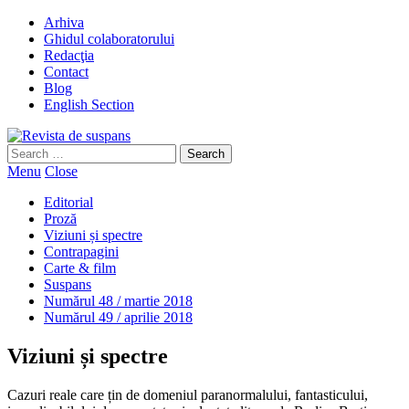
Arhiva
Ghidul colaboratorului
Redacţia
Contact
Blog
English Section
Search
for:
Menu
Close
Editorial
Proză
Viziuni și spectre
Contrapagini
Carte & film
Suspans
Numărul 48 / martie 2018
Numărul 49 / aprilie 2018
Viziuni și spectre
Cazuri reale care țin de domeniul paranormalului, fantasticului,