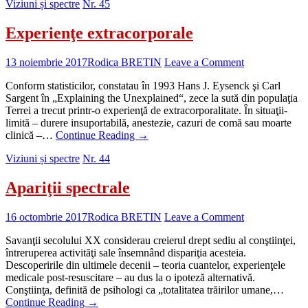
Viziuni și spectre
Nr. 45
Experienţe extracorporale
13 noiembrie 2017
Rodica BRETIN
Leave a Comment
Conform statisticilor, constatau în 1993 Hans J. Eysenck şi Carl
Sargent în „Explaining the Unexplained“, zece la sută din populaţia
Terrei a trecut printr-o experienţă de extracorporalitate. În situaţii-
limită – durere insuportabilă, anestezie, cazuri de comă sau moarte
clinică –…
Continue Reading
→
Viziuni și spectre
Nr. 44
Apariţii spectrale
16 octombrie 2017
Rodica BRETIN
Leave a Comment
Savanţii secolului XX considerau creierul drept sediu al conştiinţei,
întreruperea activităţi sale însemnând dispariţia acesteia.
Descoperirile din ultimele decenii – teoria cuantelor, experienţele
medicale post-resuscitare – au dus la o ipoteză alternativă.
Conştiinţa, definită de psihologi ca „totalitatea trăirilor umane,…
Continue Reading
→