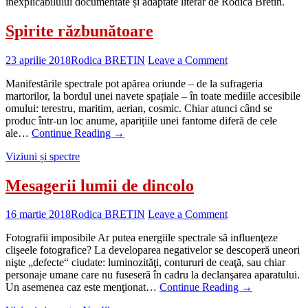
inexplicabilului documentate și adaptate literar de Rodica Bretin.
Spirite răzbunătoare
23 aprilie 2018
Rodica BRETIN
Leave a Comment
Manifestările spectrale pot apărea oriunde – de la sufrageria
martorilor, la bordul unei navete spațiale – în toate mediile accesibile
omului: terestru, maritim, aerian, cosmic. Chiar atunci când se
produc într-un loc anume, aparițiile unei fantome diferă de cele
ale…
Continue Reading
→
Viziuni și spectre
Mesagerii lumii de dincolo
16 martie 2018
Rodica BRETIN
Leave a Comment
Fotografii imposibile Ar putea energiile spectrale să influenţeze
clişeele fotografice? La developarea negativelor se descoperă uneori
nişte „defecte“ ciudate: luminozităţi, contururi de ceaţă, sau chiar
personaje umane care nu fuseseră în cadru la declanşarea aparatului.
Un asemenea caz este menţionat…
Continue Reading
→