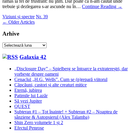
rămas la fel de frustrant: nu ştim. Dar poate că n-am căutat unde
trebuie şi dezlegarea s-ar ascunde nu în…
Continue Reading
→
Viziuni și spectre
Nr. 39
Post
←
Older Articles
navigation
Arhive
Arhive
Galaxia 42
„Disclosure Day” – Spielberg se întoarce la extratereștri, dar
vorbește despre oameni
Cenaclul „H.G. Wells”. Cum se (p)repară viitorul
Căpcăuni, castori și alte creaturi mitice
Eternă, iubirea
Patimile lui Lazăr
Să vezi Jupiter
QUEST
Subteran #1 – Tot înainte! + Subteran #2 – Noaptea de
sânziene & Autopsierul (Alex Talamba)
Shin Zero volumele 1 și 2
Efectul Penrose