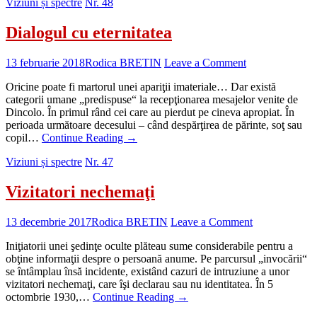
Viziuni și spectre
Nr. 48
Dialogul cu eternitatea
13 februarie 2018
Rodica BRETIN
Leave a Comment
Oricine poate fi martorul unei apariţii imateriale… Dar există
categorii umane „predispuse“ la recepţionarea mesajelor venite de
Dincolo. În primul rând cei care au pierdut pe cineva apropiat. În
perioada următoare decesului – când despărţirea de părinte, soţ sau
copil…
Continue Reading
→
Viziuni și spectre
Nr. 47
Vizitatori nechemaţi
13 decembrie 2017
Rodica BRETIN
Leave a Comment
Iniţiatorii unei şedinţe oculte plăteau sume considerabile pentru a
obţine informaţii despre o persoană anume. Pe parcursul „invocării“
se întâmplau însă incidente, existând cazuri de intruziune a unor
vizitatori nechemaţi, care îşi declarau sau nu identitatea. În 5
octombrie 1930,…
Continue Reading
→