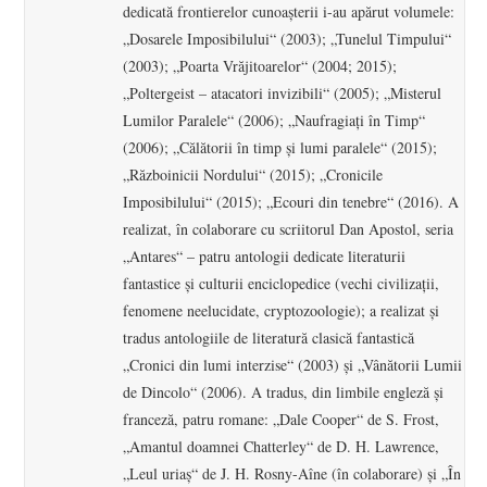
dedicată frontierelor cunoaşterii i-au apărut volumele:
„Dosarele Imposibilului“ (2003); „Tunelul Timpului“
(2003); „Poarta Vrăjitoarelor“ (2004; 2015);
„Poltergeist – atacatori invizibili“ (2005); „Misterul
Lumilor Paralele“ (2006); „Naufragiaţi în Timp“
(2006); „Călătorii în timp şi lumi paralele“ (2015);
„Războinicii Nordului“ (2015); „Cronicile
Imposibilului“ (2015); „Ecouri din tenebre“ (2016). A
realizat, în colaborare cu scriitorul Dan Apostol, seria
„Antares“ – patru antologii dedicate literaturii
fantastice şi culturii enciclopedice (vechi civilizaţii,
fenomene neelucidate, cryptozoologie); a realizat şi
tradus antologiile de literatură clasică fantastică
„Cronici din lumi interzise“ (2003) şi „Vânătorii Lumii
de Dincolo“ (2006). A tradus, din limbile engleză şi
franceză, patru romane: „Dale Cooper“ de S. Frost,
„Amantul doamnei Chatterley“ de D. H. Lawrence,
„Leul uriaş“ de J. H. Rosny-Aîne (în colaborare) şi „În