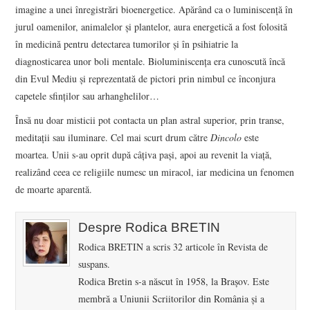
imagine a unei înregistrări bioenergetice. Apărând ca o luminiscenţă în
jurul oamenilor, animalelor şi plantelor, aura energetică a fost folosită
în medicină pentru detectarea tumorilor şi în psihiatrie la
diagnosticarea unor boli mentale. Bioluminiscenţa era cunoscută încă
din Evul Mediu şi reprezentată de pictori prin nimbul ce înconjura
capetele sfinţilor sau arhanghelilor…
Însă nu doar misticii pot contacta un plan astral superior, prin transe,
meditaţii sau iluminare. Cel mai scurt drum către
Dincolo
este
moartea. Unii s-au oprit după câţiva paşi, apoi au revenit la viaţă,
realizând ceea ce religiile numesc un miracol, iar medicina un fenomen
de moarte aparentă.
Despre Rodica BRETIN
Rodica BRETIN a scris 32 articole în Revista de
suspans.
Rodica Bretin s-a născut în 1958, la Braşov. Este
membră a Uniunii Scriitorilor din România şi a