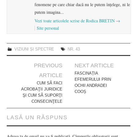
fenomene pe care chiar dacă nu le putem înţelege, ni le
putem imagina...
Vezi toate articolele scrise de Rodica BRETIN
→
Site personal
VIZIUNI ȘI SPECTRE
NR. 43
Post
PREVIOUS
NEXT ARTICLE
navigation
FASCINAȚIA
ARTICLE
EFEMERULUI PRIN
CUM SĂ FACI
OCHII ANDRADEI
ACROBAŢII JURIDICE
COOȘ
ŞI CUM SĂ SUPORŢI
CONSECINŢELE
LASĂ UN RĂSPUNS
Adresa ta de email nu va fi publicată.
Câmpurile obligatorii sunt