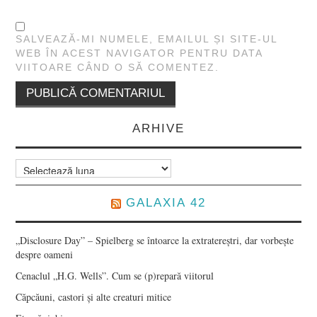
SALVEAZĂ-MI NUMELE, EMAILUL ȘI SITE-UL
WEB ÎN ACEST NAVIGATOR PENTRU DATA
VIITOARE CÂND O SĂ COMENTEZ.
ARHIVE
Arhive
GALAXIA 42
„Disclosure Day” – Spielberg se întoarce la extratereștri, dar vorbește
despre oameni
Cenaclul „H.G. Wells”. Cum se (p)repară viitorul
Căpcăuni, castori și alte creaturi mitice