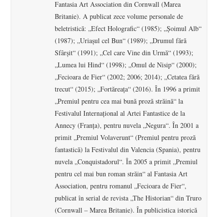
Fantasia Art Association din Cornwall (Marea
Britanie). A publicat zece volume personale de
beletristică: „Efect Holografic“ (1985); „Şoimul Alb“
(1987); „Uriaşul cel Bun“ (1989); „Drumul fără
Sfârşit“ (1991); „Cel care Vine din Urmă“ (1993);
„Lumea lui Hind“ (1998); „Omul de Nisip“ (2000);
„Fecioara de Fier“ (2002; 2006; 2014); „Cetatea fără
trecut“ (2015); „Fortăreaţa“ (2016). În 1996 a primit
„Premiul pentru cea mai bună proză străină“ la
Festivalul Internaţional al Artei Fantastice de la
Annecy (Franţa), pentru nuvela „Negura“. În 2001 a
primit „Premiul Volaverunt“ (Premiul pentru proză
fantastică) la Festivalul din Valencia (Spania), pentru
nuvela „Conquistadorul“. În 2005 a primit „Premiul
pentru cel mai bun roman străin“ al Fantasia Art
Association, pentru romanul „Fecioara de Fier“,
publicat în serial de revista „The Historian“ din Truro
(Cornwall – Marea Britanie). În publicistica istorică