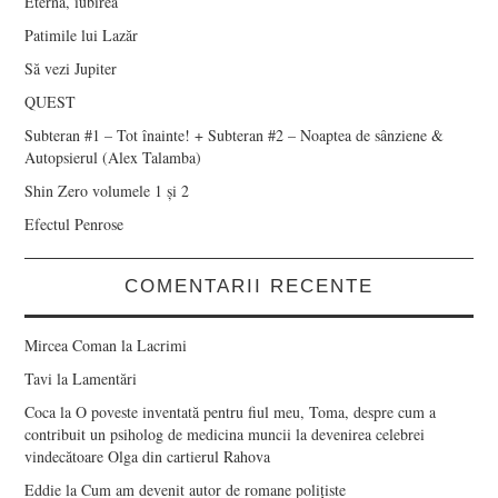
Eternă, iubirea
Patimile lui Lazăr
Să vezi Jupiter
QUEST
Subteran #1 – Tot înainte! + Subteran #2 – Noaptea de sânziene &
Autopsierul (Alex Talamba)
Shin Zero volumele 1 și 2
Efectul Penrose
COMENTARII RECENTE
Mircea Coman
la
Lacrimi
Tavi
la
Lamentări
Coca
la
O poveste inventată pentru fiul meu, Toma, despre cum a
contribuit un psiholog de medicina muncii la devenirea celebrei
vindecătoare Olga din cartierul Rahova
Eddie
la
Cum am devenit autor de romane polițiste