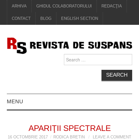
ARHIVA
GHIDUL COLABORATORULUI
REDACŢIA
CONTACT
BLOG
ENGLISH SECTION
Search
for:
MENU
EDITORIAL
APARIŢII SPECTRALE
PROZĂ
16 OCTOMBRIE 2017
RODICA BRETIN
LEAVE A COMMENT