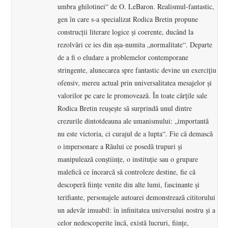
umbra ghilotinei“ de O. LeBaron. Realismul-fantastic,
gen în care s-a specializat Rodica Bretin propune
construcţii literare logice şi coerente, ducând la
rezolvări ce ies din aşa-numita „normalitate“. Departe
de a fi o eludare a problemelor contemporane
stringente, alunecarea spre fantastic devine un exerciţiu
ofensiv, mereu actual prin universalitatea mesajelor şi
valorilor pe care le promovează. În toate cărţile sale
Rodica Bretin reuşeşte să surprindă unul dintre
crezurile dintotdeauna ale umanismului: „importantă
nu este victoria, ci curajul de a lupta“. Fie că demască
o impersonare a Răului ce posedă trupuri şi
manipulează conştiinţe, o instituţie sau o grupare
malefică ce încearcă să controleze destine, fie că
descoperă fiinţe venite din alte lumi, fascinante şi
terifiante, personajele autoarei demonstrează cititorului
un adevăr imuabil: în infinitatea universului nostru şi a
celor nedescoperite încă, există lucruri, fiinţe,