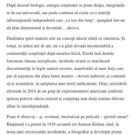
După decesul biologic, energia conştiinţei se poate disipa, integrându-
se în cea universală, sau poate continua să existe ca o matriţă
informaţională independentă care „va ieşi din timp“, ajungând într-un
alt plan dimensional şi devenind… altceva.
Dualitatea spirit-materie este un concept născut odată cu omenirea. Şi
totuşi, în atâtea mii de ani, nu s-a găsit dovada incontestabilă a
continuităţii conştiinţei după moartea fizică. Există însă destule
fenomene rămase neexplicate, incidente stranii ce marchează
discontinuităţi în legile naturii terestre, manifestări al unor forţe care
par să acţioneze din afara lumii noastre – dovezi indirecte ce continuă
să se acumuleze, în aşteptarea unei teorii unificatoare. Deja, cercetările
efectuate în 2014 de un grup de experimentatori americani confirmă
ipoteza potrivit căreia creierul şi conştiinţa sunt două sisteme diferite,
aflate în interdependenţă.
Poate fi observat – şi, eventual, imortalizat pe peliculă – spiritul uman?
Răspunsul l-a primit în 1939 savantul rus Semion Kirlian când, în
urma unei electrocutări accidentale, a fotografiat şi developat prima