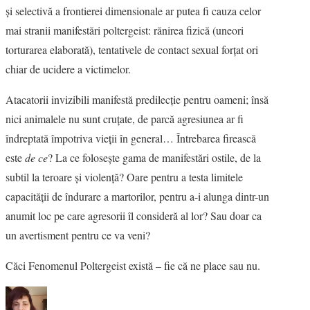
şi selectivă a frontierei dimensionale ar putea fi cauza celor
mai stranii manifestări poltergeist: rănirea fizică (uneori
torturarea elaborată), tentativele de contact sexual forţat ori
chiar de ucidere a victimelor.
Atacatorii invizibili manifestă predilecţie pentru oameni; însă
nici animalele nu sunt cruţate, de parcă agresiunea ar fi
îndreptată împotriva vieţii în general… Întrebarea firească
este
de ce
? La ce foloseşte gama de manifestări ostile, de la
subtil la teroare şi violenţă? Oare pentru a testa limitele
capacităţii de îndurare a martorilor, pentru a-i alunga dintr-un
anumit loc pe care agresorii îl consideră al lor? Sau doar ca
un avertisment pentru ce va veni?
Căci Fenomenul Poltergeist există – fie că ne place sau nu.