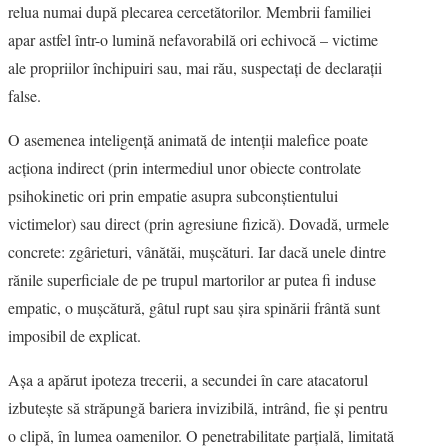
relua numai după plecarea cercetătorilor. Membrii familiei
apar astfel într-o lumină nefavorabilă ori echivocă – victime
ale propriilor închipuiri sau, mai rău, suspectaţi de declaraţii
false.
O asemenea inteligenţă animată de intenţii malefice poate
acţiona indirect (prin intermediul unor obiecte controlate
psihokinetic ori prin empatie asupra subconştientului
victimelor) sau direct (prin agresiune fizică). Dovadă, urmele
concrete: zgârieturi, vânătăi, muşcături. Iar dacă unele dintre
rănile superficiale de pe trupul martorilor ar putea fi induse
empatic, o muşcătură, gâtul rupt sau şira spinării frântă sunt
imposibil de explicat.
Aşa a apărut ipoteza trecerii, a secundei în care atacatorul
izbuteşte să străpungă bariera invizibilă, intrând, fie şi pentru
o clipă, în lumea oamenilor. O penetrabilitate parţială, limitată