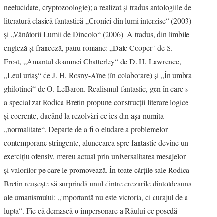
neelucidate, cryptozoologie); a realizat şi tradus antologiile de
literatură clasică fantastică „Cronici din lumi interzise“ (2003)
şi „Vânătorii Lumii de Dincolo“ (2006). A tradus, din limbile
engleză şi franceză, patru romane: „Dale Cooper“ de S.
Frost, „Amantul doamnei Chatterley“ de D. H. Lawrence,
„Leul uriaş“ de J. H. Rosny-Aîne (în colaborare) şi „În umbra
ghilotinei“ de O. LeBaron. Realismul-fantastic, gen în care s-
a specializat Rodica Bretin propune construcţii literare logice
şi coerente, ducând la rezolvări ce ies din aşa-numita
„normalitate“. Departe de a fi o eludare a problemelor
contemporane stringente, alunecarea spre fantastic devine un
exerciţiu ofensiv, mereu actual prin universalitatea mesajelor
şi valorilor pe care le promovează. În toate cărţile sale Rodica
Bretin reuşeşte să surprindă unul dintre crezurile dintotdeauna
ale umanismului: „importantă nu este victoria, ci curajul de a
lupta“. Fie că demască o impersonare a Răului ce posedă