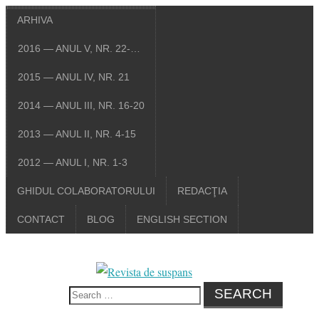
ARHIVA
2016 — ANUL V, NR. 22-…
2015 — ANUL IV, NR. 21
2014 — ANUL III, NR. 16-20
2013 — ANUL II, NR. 4-15
2012 — ANUL I, NR. 1-3
GHIDUL COLABORATORULUI
REDACŢIA
CONTACT
BLOG
ENGLISH SECTION
Search
for: