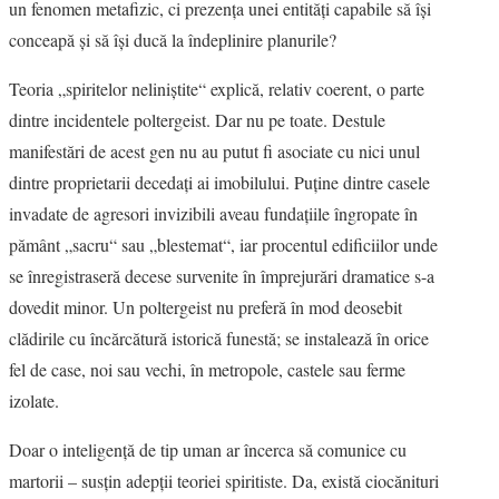
un fenomen metafizic, ci prezenţa unei entităţi capabile să îşi
conceapă şi să își ducă la îndeplinire planurile?
VIZIUNI ȘI SPECTRE
Teoria „spiritelor neliniştite“ explică, relativ coerent, o parte
CONTRAPAGINI
dintre incidentele poltergeist. Dar nu pe toate. Destule
manifestări de acest gen nu au putut fi asociate cu nici unul
CARTE & FILM
dintre proprietarii decedaţi ai imobilului. Puţine dintre casele
invadate de agresori invizibili aveau fundaţiile îngropate în
RECENZII DE CARTE
pământ „sacru“ sau „blestemat“, iar procentul edificiilor unde
SUSPANS
se înregistraseră decese survenite în împrejurări dramatice s-a
dovedit minor. Un poltergeist nu preferă în mod deosebit
CRONICI DE FILM
clădirile cu încărcătură istorică funestă; se instalează în orice
fel de case, noi sau vechi, în metropole, castele sau ferme
INTERVIU
izolate.
DOSAR DE IDEI
Doar o inteligenţă de tip uman ar încerca să comunice cu
martorii – susţin adepţii teoriei spiritiste. Da, există ciocănituri
PROFIL