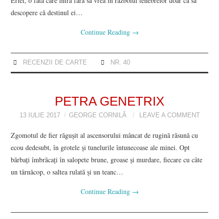
Eriei, o fată care intră fără să vrea în războiul tenebrelor doar ca să
descopere că destinul ei…
Continue Reading
→
RECENZII DE CARTE
NR. 40
PETRA GENETRIX
13 IULIE 2017
GEORGE CORNILĂ
LEAVE A COMMENT
Zgomotul de fier răgușit al ascensorului mâncat de rugină răsună cu
ecou dedesubt, în grotele și tunelurile întunecoase ale minei. Opt
bărbați îmbrăcați în salopete brune, groase și murdare, fiecare cu câte
un târnăcop, o saltea rulată și un teanc…
Continue Reading
→