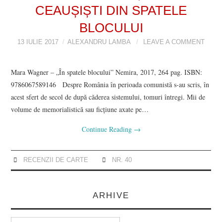
CEAUȘIȘTI DIN SPATELE
BLOCULUI
13 IULIE 2017
ALEXANDRU LAMBA
LEAVE A COMMENT
Mara Wagner – „În spatele blocului” Nemira, 2017, 264 pag. ISBN:
9786067589146 Despre România în perioada comunistă s-au scris, în
acest sfert de secol de după căderea sistemului, tomuri întregi. Mii de
volume de memorialistică sau ficțiune axate pe…
Continue Reading
→
RECENZII DE CARTE
NR. 40
ARHIVE
Arhive