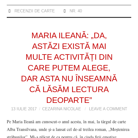
RECENZII DE CARTE
NR. 40
MARIA ILEANĂ: „DA,
ASTĂZI EXISTĂ MAI
MULTE ACTIVITĂȚI DIN
CARE PUTEM ALEGE,
DAR ASTA NU ÎNSEAMNĂ
CĂ LĂSĂM LECTURA
DEOPARTE”
13 IULIE 2017
CEZARINA NICOLAE
LEAVE A COMMENT
Pe Maria Ileană am cunoscut-o anul acesta, în mai, la târgul de carte
Alba Transilvana, unde și-a lansat cel de-al treilea roman, „Moștenirea
străbunilor”. Mi-a plăcut de ea pentru că, în ciuda firii emotive,