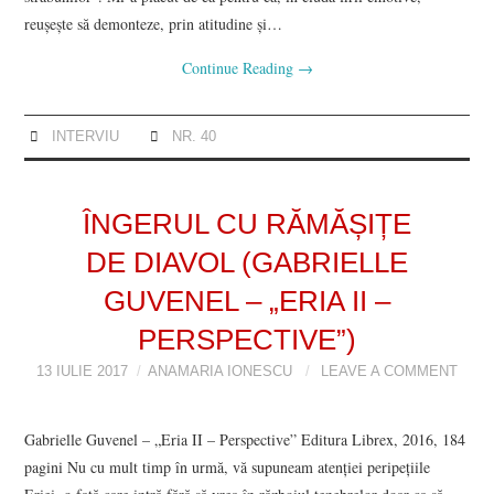
reușește să demonteze, prin atitudine și…
Continue Reading
→
INTERVIU
NR. 40
ÎNGERUL CU RĂMĂȘIȚE
DE DIAVOL (GABRIELLE
GUVENEL – „ERIA II –
PERSPECTIVE”)
13 IULIE 2017
ANAMARIA IONESCU
LEAVE A COMMENT
Gabrielle Guvenel – „Eria II – Perspective” Editura Librex, 2016, 184
pagini Nu cu mult timp în urmă, vă supuneam atenției peripețiile