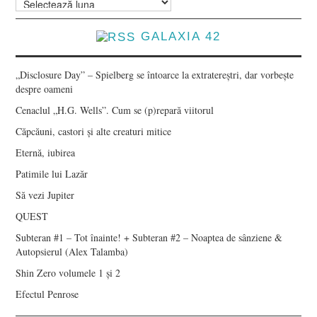
GALAXIA 42
„Disclosure Day” – Spielberg se întoarce la extratereștri, dar vorbește
despre oameni
Cenaclul „H.G. Wells”. Cum se (p)repară viitorul
Căpcăuni, castori și alte creaturi mitice
Eternă, iubirea
Patimile lui Lazăr
Să vezi Jupiter
QUEST
Subteran #1 – Tot înainte! + Subteran #2 – Noaptea de sânziene &
Autopsierul (Alex Talamba)
Shin Zero volumele 1 și 2
Efectul Penrose