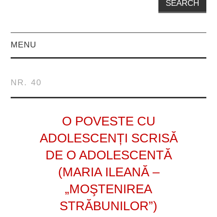
MENU
EDITORIAL
NR. 40
PROZĂ
POVESTIRI
O POVESTE CU
ADOLESCENȚI SCRISĂ
NUVELE
DE O ADOLESCENTĂ
FOILETON
(MARIA ILEANĂ –
„MOŞTENIREA
FRAGMENT DE
STRĂBUNILOR”)
ROMAN