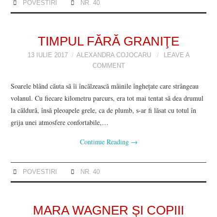
POVESTIRI
NR. 40
TIMPUL FĂRĂ GRANIŢE
13 IULIE 2017
ALEXANDRA COJOCARU
LEAVE A
COMMENT
Soarele blând căuta să îi încălzească mâinile înghețate care strângeau
volanul. Cu fiecare kilometru parcurs, era tot mai tentat să dea drumul
la căldură, însă pleoapele grele, ca de plumb, s-ar fi lăsat cu totul în
grija unei atmosfere confortabile,…
Continue Reading
→
POVESTIRI
NR. 40
MARA WAGNER ȘI COPIII