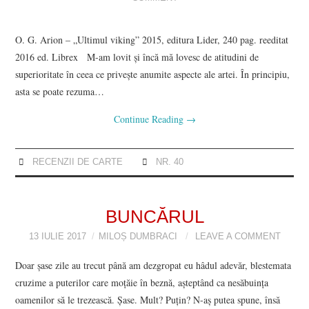
DOSAR DE IDEI
O. G. Arion – „Ultimul viking” 2015, editura Lider, 240 pag. reeditat
PROFIL
2016 ed. Librex M-am lovit şi încă mă lovesc de atitudini de
superioritate în ceea ce priveşte anumite aspecte ale artei. În principiu,
ESEU
asta se poate rezuma…
RUBRICI DE AUTOR
Continue Reading
→
NUMĂRUL 48 /
RECENZII DE CARTE
NR. 40
MARTIE 2018
BUNCĂRUL
NUMĂRUL 49 /
13 IULIE 2017
MILOȘ DUMBRACI
LEAVE A COMMENT
APRILIE 2018
Doar șase zile au trecut până am dezgropat eu hâdul adevăr, blestemata
cruzime a puterilor care moțăie în beznă, așteptând ca nesăbuința
oamenilor să le trezească. Șase. Mult? Puțin? N-aș putea spune, însă