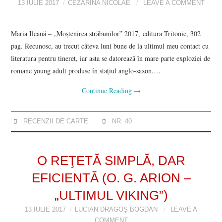
13 IULIE 2017
CEZARINA NICOLAE
LEAVE A COMMENT
POVESTIRI SCURTE
Maria Ileană – „Moştenirea străbunilor” 2017, editura Tritonic, 302
pag. Recunosc, au trecut câteva luni bune de la ultimul meu contact cu
VIZIUNI ȘI SPECTRE
literatura pentru tineret, iar asta se datorează în mare parte exploziei de
romane young adult produse în stațiul anglo-saxon.…
CONTRAPAGINI
Continue Reading
→
CARTE & FILM
RECENZII DE CARTE
NR. 40
RECENZII DE CARTE
SUSPANS
O REŢETĂ SIMPLĂ, DAR
EFICIENTĂ (O. G. ARION –
CRONICI DE FILM
„ULTIMUL VIKING”)
INTERVIU
13 IULIE 2017
LUCIAN DRAGOȘ BOGDAN
LEAVE A
COMMENT