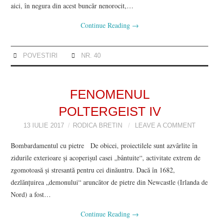
aici, în negura din acest buncăr nenorocit,…
Continue Reading
→
POVESTIRI
NR. 40
FENOMENUL
POLTERGEIST IV
13 IULIE 2017
RODICA BRETIN
LEAVE A COMMENT
Bombardamentul cu pietre De obicei, proiectilele sunt azvârlite în
zidurile exterioare şi acoperişul casei „bântuite“, activitate extrem de
zgomotoasă şi stresantă pentru cei dinăuntru. Dacă în 1682,
dezlănţuirea „demonului“ aruncător de pietre din Newcastle (Irlanda de
Nord) a fost…
Continue Reading
→