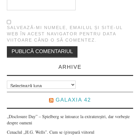
SALVEAZĂ-MI NUMELE, EMAILUL ȘI SITE-UL
WEB ÎN ACEST NAVIGATOR PENTRU DATA
VIITOARE CÂND O SĂ COMENTEZ.
ARHIVE
Arhive
GALAXIA 42
„Disclosure Day” – Spielberg se întoarce la extratereștri, dar vorbește
despre oameni
Cenaclul „H.G. Wells”. Cum se (p)repară viitorul