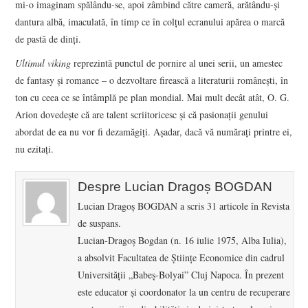
mi-o imaginam spălându-se, apoi zâmbind către cameră, arătându-şi
dantura albă, imaculată, în timp ce în colţul ecranului apărea o marcă
de pastă de dinţi.
Ultimul viking
reprezintă punctul de pornire al unei serii, un amestec
de fantasy şi romance – o dezvoltare firească a literaturii româneşti, în
ton cu ceea ce se întâmplă pe plan mondial. Mai mult decât atât, O. G.
Arion dovedeşte că are talent scriitoricesc şi că pasionaţii genului
abordat de ea nu vor fi dezamăgiţi. Aşadar, dacă vă număraţi printre ei,
nu ezitaţi.
Despre Lucian Dragoș BOGDAN
Lucian Dragoș BOGDAN a scris 31 articole în Revista
de suspans.
Lucian-Dragoş Bogdan (n. 16 iulie 1975, Alba Iulia),
a absolvit Facultatea de Ştiinţe Economice din cadrul
Universităţii „Babeş-Bolyai” Cluj Napoca. În prezent
este educator şi coordonator la un centru de recuperare