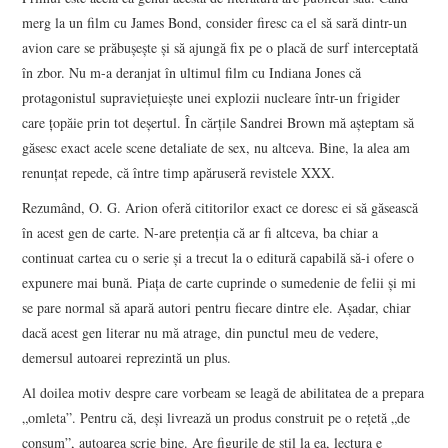
merg la un film cu James Bond, consider firesc ca el să sară dintr-un
avion care se prăbuşeşte şi să ajungă fix pe o placă de surf interceptată
în zbor. Nu m-a deranjat în ultimul film cu Indiana Jones că
protagonistul supravieţuieşte unei explozii nucleare într-un frigider
care ţopăie prin tot deşertul. În cărţile Sandrei Brown mă aşteptam să
găsesc exact acele scene detaliate de sex, nu altceva. Bine, la alea am
renunţat repede, că între timp apăruseră revistele XXX.
Rezumând, O. G. Arion oferă cititorilor exact ce doresc ei să găsească
în acest gen de carte. N-are pretenţia că ar fi altceva, ba chiar a
continuat cartea cu o serie şi a trecut la o editură capabilă să-i ofere o
expunere mai bună. Piaţa de carte cuprinde o sumedenie de felii şi mi
se pare normal să apară autori pentru fiecare dintre ele. Aşadar, chiar
dacă acest gen literar nu mă atrage, din punctul meu de vedere,
demersul autoarei reprezintă un plus.
Al doilea motiv despre care vorbeam se leagă de abilitatea de a prepara
„omleta”. Pentru că, deşi livrează un produs construit pe o reţetă „de
consum”, autoarea scrie bine. Are figurile de stil la ea, lectura e