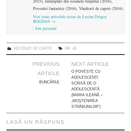
2015), Întâmplări din oceanele timpului (2016),
Povestiri fantastice (2016), Vânătorii de capete (2016).
Vezi toate articolele scrise de Lucian Dragoș
BOGDAN
→
Site personal
RECENZII DE CARTE
NR. 40
Post
PREVIOUS
NEXT ARTICLE
navigation
O POVESTE CU
ARTICLE
ADOLESCENȚI
BUNCĂRUL
SCRISĂ DE O
ADOLESCENTĂ
(MARIA ILEANĂ –
„MOŞTENIREA
STRĂBUNILOR”)
LASĂ UN RĂSPUNS