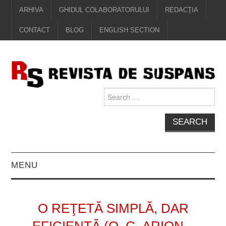
ARHIVA
GHIDUL COLABORATORULUI
REDACŢIA
CONTACT
BLOG
ENGLISH SECTION
Search
for:
MENU
EDITORIAL
O REŢETĂ SIMPLĂ, DAR
PROZĂ
EFICIENTĂ (O. G. ARION –