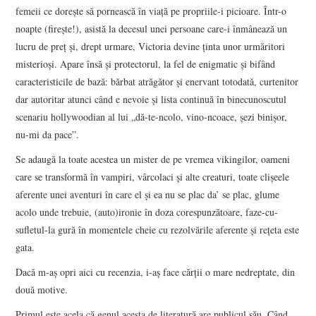
femeii ce doreşte să pornească în viaţă pe propriile-i picioare. Într-o
noapte (fireşte!), asistă la decesul unei persoane care-i înmânează un
lucru de preţ şi, drept urmare, Victoria devine ţinta unor urmăritori
misterioşi. Apare însă şi protectorul, la fel de enigmatic şi bifând
caracteristicile de bază: bărbat atrăgător şi enervant totodată, curtenitor
dar autoritar atunci când e nevoie şi lista continuă în binecunoscutul
scenariu hollywoodian al lui „dă-te-ncolo, vino-ncoace, şezi binişor,
nu-mi da pace”.
Se adaugă la toate acestea un mister de pe vremea vikingilor, oameni
care se transformă în vampiri, vârcolaci şi alte creaturi, toate clişeele
aferente unei aventuri în care el şi ea nu se plac da’ se plac, glume
acolo unde trebuie, (auto)ironie în doza corespunzătoare, faze-cu-
sufletul-la gură în momentele cheie cu rezolvările aferente şi reţeta este
gata.
Dacă m-aş opri aici cu recenzia, i-aş face cărţii o mare nedreptate, din
două motive.
Primul este acela că genul acesta de literatură are publicul său. Când