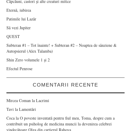
Căpcăuni, castori și alte creaturi mitice
Eternă, iubirea
Patimile lui Lazăr
Să vezi Jupiter
QUEST
Subteran #1 – Tot înainte! + Subteran #2 – Noaptea de sânziene &
Autopsierul (Alex Talamba)
Shin Zero volumele 1 și 2
Efectul Penrose
COMENTARII RECENTE
Mircea Coman
la
Lacrimi
Tavi
la
Lamentări
Coca
la
O poveste inventată pentru fiul meu, Toma, despre cum a
contribuit un psiholog de medicina muncii la devenirea celebrei
vindecătoare Olga din cartierul Rahova