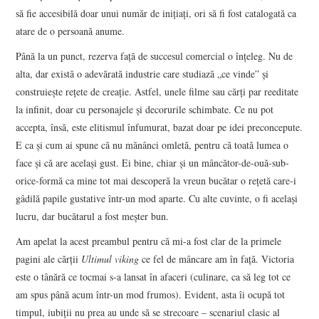
să fie accesibilă doar unui număr de iniţiaţi, ori să fi fost catalogată ca
atare de o persoană anume.
Până la un punct, rezerva faţă de succesul comercial o înţeleg. Nu de
alta, dar există o adevărată industrie care studiază „ce vinde” şi
construieşte reţete de creaţie. Astfel, unele filme sau cărţi par reeditate
la infinit, doar cu personajele şi decorurile schimbate. Ce nu pot
accepta, însă, este elitismul înfumurat, bazat doar pe idei preconcepute.
E ca şi cum ai spune că nu mănânci omletă, pentru că toată lumea o
face şi că are acelaşi gust. Ei bine, chiar şi un mâncător-de-ouă-sub-
orice-formă ca mine tot mai descoperă la vreun bucătar o reţetă care-i
gâdilă papile gustative într-un mod aparte. Cu alte cuvinte, o fi acelaşi
lucru, dar bucătarul a fost meşter bun.
Am apelat la acest preambul pentru că mi-a fost clar de la primele
pagini ale cărţii
Ultimul viking
ce fel de mâncare am în faţă. Victoria
este o tânără ce tocmai s-a lansat în afaceri (culinare, ca să leg tot ce
am spus până acum într-un mod frumos). Evident, asta îi ocupă tot
timpul, iubiţii nu prea au unde să se strecoare – scenariul clasic al