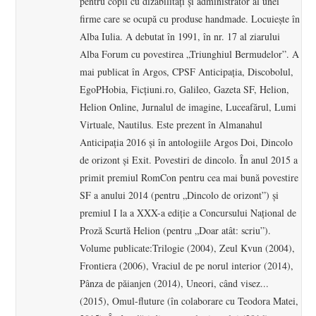
pentru copii cu dizabilităţi şi administrator al unei
firme care se ocupă cu produse handmade. Locuieşte în
Alba Iulia. A debutat în 1991, în nr. 17 al ziarului
Alba Forum cu povestirea „Triunghiul Bermudelor”. A
mai publicat în Argos, CPSF Anticipaţia, Discobolul,
EgoPHobia, Ficţiuni.ro, Galileo, Gazeta SF, Helion,
Helion Online, Jurnalul de imagine, Luceafărul, Lumi
Virtuale, Nautilus. Este prezent în Almanahul
Anticipaţia 2016 şi în antologiile Argos Doi, Dincolo
de orizont şi Exit. Povestiri de dincolo. În anul 2015 a
primit premiul RomCon pentru cea mai bună povestire
SF a anului 2014 (pentru „Dincolo de orizont”) şi
premiul I la a XXX-a ediţie a Concursului Naţional de
Proză Scurtă Helion (pentru „Doar atât: scriu”).
Volume publicate:Trilogie (2004), Zeul Kvun (2004),
Frontiera (2006), Vraciul de pe norul interior (2014),
Pânza de păianjen (2014), Uneori, când visez...
(2015), Omul-fluture (în colaborare cu Teodora Matei,