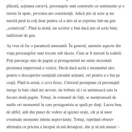
plăcută, acţiunea cursivă, personajele sunt construite cu sentimente şi o
istorie în spate, povestea are consistenţă. Adică ştie să scrie şi nu
merită pusă la colţ doar pentru că a ales să se exprime într-un gen
„comercial”. Până la urmă, un scriitor e bun dacă ştie să scrie bine,
indiferent de gen.
Aş vrea să fac o paranteză amuzantă. În general, anumite aspecte din
viaţa personajelor sunt trecute sub tăcere. Cum ar fi mersul la toaletă.
Poţi parcurge sute de pagini şi protagonistul nu simte niciodată
presiunea imperioasă a vezicii. Decât dacă acela e momentul ales
pentru o descoperire esenţială cursului acţiunii, ori pentru a o lua pe
coajă. Până la urmă, e ceva firesc. Cititorul presupune că personajul
merge la baie când are nevoie, nu trebuie să i se amintească asta la
fiecare două pagini. Totuşi, în romanul de faţă, se menţionează de
multe ori momentul în care protagonista se spală pe dinţi. Lucru bun,
de altfel, atât din punct de vedere al igienei orale, cât şi al unor
eventuale momente intime neprevăzute. Totuşi, repetând obsesiv
afirmaţia cu pricina a început să mă deranjeze, dar şi să mă amuze –