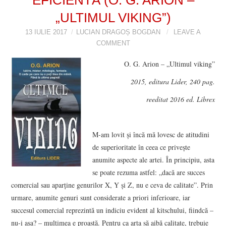
„ULTIMUL VIKING”)
VIZIUNI ȘI SPECTRE
13 IULIE 2017
LUCIAN DRAGOȘ BOGDAN
LEAVE A
CONTRAPAGINI
COMMENT
O. G. Arion – „Ultimul viking”
CARTE & FILM
2015, editura Lider, 240 pag.
SUSPANS
reeditat 2016 ed. Librex
NUMĂRUL 48 /
M-am lovit şi încă mă lovesc de atitudini
MARTIE 2018
de superioritate în ceea ce priveşte
anumite aspecte ale artei. În principiu, asta
NUMĂRUL 49 /
se poate rezuma astfel: „dacă are succes
comercial sau aparţine genurilor X, Y şi Z, nu e ceva de calitate”. Prin
APRILIE 2018
urmare, anumite genuri sunt considerate a priori inferioare, iar
succesul comercial reprezintă un indiciu evident al kitschului, fiindcă –
nu-i aşa? – mulţimea e proastă. Pentru ca arta să aibă calitate, trebuie