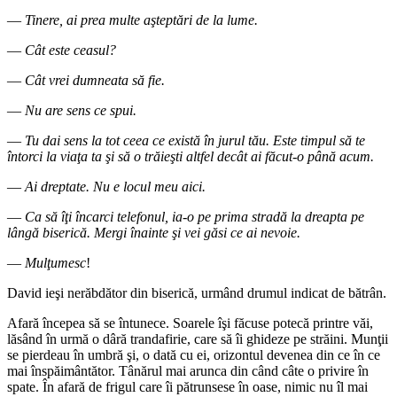
―
Tinere, ai prea multe aşteptări de la lume.
―
Cât este ceasul?
―
Cât vrei dumneata să fie.
―
Nu are sens ce spui.
―
Tu dai sens la tot ceea ce există în jurul tău. Este timpul să te
întorci la viaţa ta şi să o trăieşti altfel decât ai făcut-o până acum.
―
Ai dreptate. Nu e locul meu aici.
―
Ca să îţi încarci telefonul, ia-o pe prima stradă la dreapta pe
lângă biserică. Mergi înainte şi vei găsi ce ai nevoie.
―
Mulţumesc
!
David ieşi nerăbdător din biserică, urmând drumul indicat de bătrân.
Afară începea să se întunece. Soarele îşi făcuse potecă printre văi,
lăsând în urmă o dâră trandafirie, care să îi ghideze pe străini. Munţii
se pierdeau în umbră şi, o dată cu ei, orizontul devenea din ce în ce
mai înspăimântător. Tânărul mai arunca din când câte o privire în
spate. În afară de frigul care îi pătrunsese în oase, nimic nu îl mai