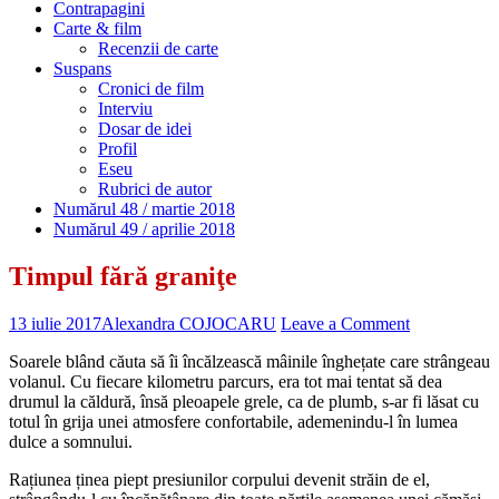
Contrapagini
Carte & film
Recenzii de carte
Suspans
Cronici de film
Interviu
Dosar de idei
Profil
Eseu
Rubrici de autor
Numărul 48 / martie 2018
Numărul 49 / aprilie 2018
Timpul fără graniţe
13 iulie 2017
Alexandra COJOCARU
Leave a Comment
Soarele blând căuta să îi încălzească mâinile înghețate care strângeau
volanul. Cu fiecare kilometru parcurs, era tot mai tentat să dea
drumul la căldură, însă pleoapele grele, ca de plumb, s-ar fi lăsat cu
totul în grija unei atmosfere confortabile, ademenindu-l în lumea
dulce a somnului.
Rațiunea ținea piept presiunilor corpului devenit străin de el,