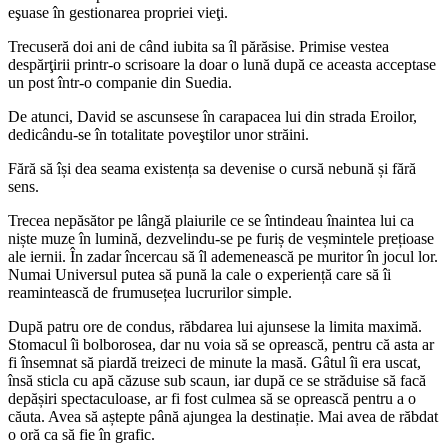
eşuase în gestionarea propriei vieţi.
Trecuseră doi ani de când iubita sa îl părăsise. Primise vestea
despărţirii printr-o scrisoare la doar o lună după ce aceasta acceptase
un post într-o companie din Suedia.
De atunci, David se ascunsese în carapacea lui din strada Eroilor,
dedicându-se în totalitate poveştilor unor străini.
Fără să își dea seama existența sa devenise o cursă nebună și fără
sens.
Trecea nepăsător pe lângă plaiurile ce se întindeau înaintea lui ca
niște muze în lumină, dezvelindu-se pe furiș de veșmintele prețioase
ale iernii. În zadar încercau să îl ademenească pe muritor în jocul lor.
Numai Universul putea să pună la cale o experiență care să îi
reamintească de frumusețea lucrurilor simple.
După patru ore de condus, răbdarea lui ajunsese la limita maximă.
Stomacul îi bolborosea, dar nu voia să se oprească, pentru că asta ar
fi însemnat să piardă treizeci de minute la masă. Gâtul îi era uscat,
însă sticla cu apă căzuse sub scaun, iar după ce se străduise să facă
depășiri spectaculoase, ar fi fost culmea să se oprească pentru a o
căuta. Avea să aștepte până ajungea la destinație. Mai avea de răbdat
o oră ca să fie în grafic.