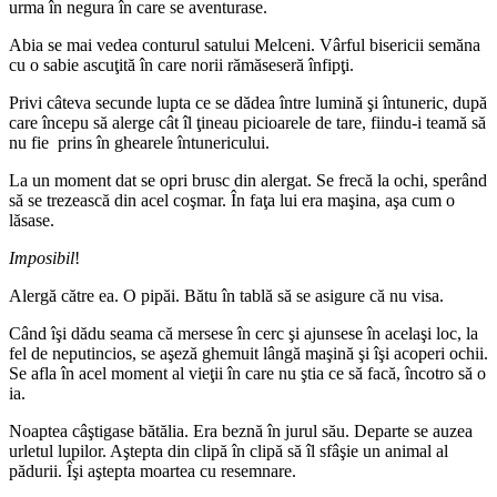
urma în negura în care se aventurase.
Abia se mai vedea conturul satului Melceni. Vârful bisericii semăna
cu o sabie ascuţită în care norii rămăseseră înfipţi.
Privi câteva secunde lupta ce se dădea între lumină şi întuneric, după
care începu să alerge cât îl ţineau picioarele de tare, fiindu-i teamă să
nu fie prins în ghearele întunericului.
La un moment dat se opri brusc din alergat. Se frecă la ochi, sperând
să se trezească din acel coşmar. În faţa lui era maşina, aşa cum o
lăsase.
Imposibil
!
Alergă către ea. O pipăi. Bătu în tablă să se asigure că nu visa.
Când îşi dădu seama că mersese în cerc şi ajunsese în acelaşi loc, la
fel de neputincios, se aşeză ghemuit lângă maşină şi îşi acoperi ochii.
Se afla în acel moment al vieţii în care nu ştia ce să facă, încotro să o
ia.
Noaptea câştigase bătălia. Era beznă în jurul său. Departe se auzea
urletul lupilor. Aştepta din clipă în clipă să îl sfâşie un animal al
pădurii. Îşi aştepta moartea cu resemnare.