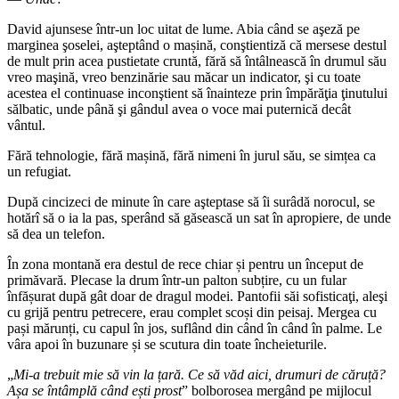
David ajunsese într-un loc uitat de lume. Abia când se aşeză pe
marginea şoselei, aşteptând o mașină, conştientiză că mersese destul
de mult prin acea pustietate cruntă, fără să întâlnească în drumul său
vreo maşină, vreo benzinărie sau măcar un indicator, şi cu toate
acestea el continuase inconştient să înainteze prin împărăţia ţinutului
sălbatic, unde până şi gândul avea o voce mai puternică decât
vântul.
Fără tehnologie, fără mașină, fără nimeni în jurul său, se simțea ca
un refugiat.
După cincizeci de minute în care aşteptase să îi surâdă norocul, se
hotărî să o ia la pas, sperând să găsească un sat în apropiere, de unde
să dea un telefon.
În zona montană era destul de rece chiar și pentru un început de
primăvară. Plecase la drum într-un palton subțire, cu un fular
înfășurat după gât doar de dragul modei. Pantofii săi sofisticaţi, aleşi
cu grijă pentru petrecere, erau complet scoși din peisaj. Mergea cu
pași mărunți, cu capul în jos, suflând din când în când în palme. Le
vâra apoi în buzunare și se scutura din toate încheieturile.
„
Mi-a trebuit mie să vin la țară. Ce să văd aici, drumuri de căruță?
Așa se întâmplă când ești prost
” bolborosea mergând pe mijlocul