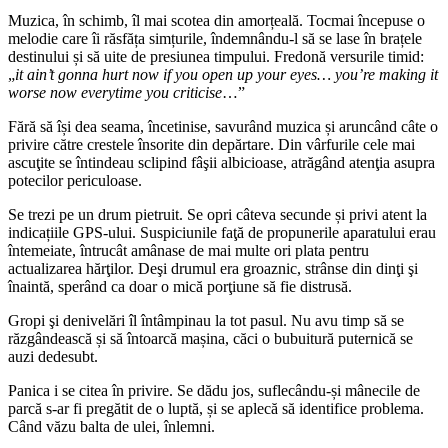
Muzica, în schimb, îl mai scotea din amorțeală. Tocmai începuse o
melodie care îi răsfăța simțurile, îndemnându-l să se lase în brațele
destinului și să uite de presiunea timpului. Fredonă versurile timid:
„
it ain’t gonna hurt now if you open up your eyes… you’re making it
worse now everytime you criticise
…”
Fără să își dea seama, încetinise, savurând muzica și aruncând câte o
privire către crestele însorite din depărtare. Din vârfurile cele mai
ascuţite se întindeau sclipind fâşii albicioase, atrăgând atenţia asupra
potecilor periculoase.
Se trezi pe un drum pietruit. Se opri câteva secunde și privi atent la
indicațiile GPS-ului. Suspiciunile faţă de propunerile aparatului erau
întemeiate, întrucât amânase de mai multe ori plata pentru
actualizarea hărţilor. Deşi drumul era groaznic, strânse din dinţi şi
înaintă, sperând ca doar o mică porţiune să fie distrusă.
Gropi şi denivelări îl întâmpinau la tot pasul. Nu avu timp să se
răzgândească și să întoarcă mașina, căci o bubuitură puternică se
auzi dedesubt.
Panica i se citea în privire. Se dădu jos, suflecându-și mânecile de
parcă s-ar fi pregătit de o luptă, și se aplecă să identifice problema.
Când văzu balta de ulei, înlemni.