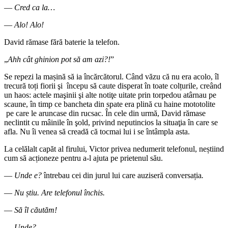
―
Cred ca la…
―
Alo! Alo!
David rămase fără baterie la telefon.
„
Ahh cât ghinion pot să am azi?!
”
Se repezi la mașină să ia încărcătorul. Când văzu că nu era acolo, îl
trecură toți fiorii şi începu să caute disperat în toate colțurile, creând
un haos: actele maşinii şi alte notiţe uitate prin torpedou atârnau pe
scaune, în timp ce bancheta din spate era plină cu haine mototolite
pe care le aruncase din rucsac. În cele din urmă, David rămase
neclintit cu mâinile în şold, privind neputincios la situaţia în care se
afla. Nu îi venea să creadă că tocmai lui i se întâmpla asta.
La celălalt capăt al firului, Victor privea nedumerit telefonul, neștiind
cum să acționeze pentru a-l ajuta pe prietenul său.
―
Unde e?
întrebau cei din jurul lui care auziseră conversația
.
―
Nu știu. Are telefonul închis.
―
Să îl căutăm!
―
Unde?