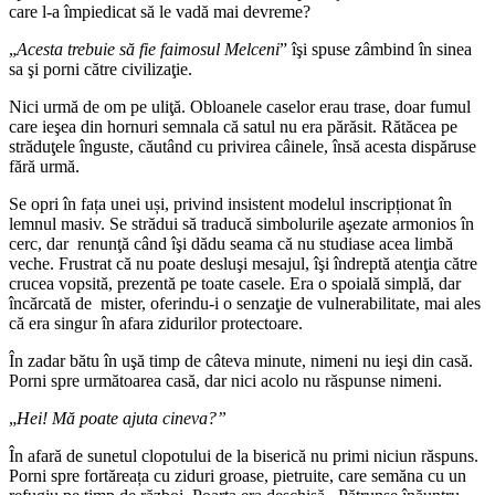
care l-a împiedicat să le vadă mai devreme?
„
Acesta trebuie să fie faimosul Melceni
” îşi spuse zâmbind în sinea
sa şi porni către civilizaţie.
Nici urmă de om pe uliţă. Obloanele caselor erau trase, doar fumul
care ieşea din hornuri semnala că satul nu era părăsit. Rătăcea pe
străduţele înguste, căutând cu privirea câinele, însă acesta dispăruse
fără urmă.
Se opri în fața unei uși, privind insistent modelul inscripționat în
lemnul masiv. Se strădui să traducă simbolurile aşezate armonios în
cerc, dar renunţă când îşi dădu seama că nu studiase acea limbă
veche. Frustrat că nu poate desluşi mesajul, îşi îndreptă atenţia către
crucea vopsită, prezentă pe toate casele. Era o spoială simplă, dar
încărcată de mister, oferindu-i o senzaţie de vulnerabilitate, mai ales
că era singur în afara zidurilor protectoare.
În zadar bătu în uşă timp de câteva minute, nimeni nu ieşi din casă.
Porni spre următoarea casă, dar nici acolo nu răspunse nimeni.
„
Hei! Mă poate ajuta cineva?”
În afară de sunetul clopotului de la biserică nu primi niciun răspuns.
Porni spre fortăreața cu ziduri groase, pietruite, care semăna cu un