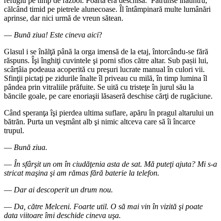
refugiu pe timp de război. Poarta era deschisă. Pătrunse înăuntru,
călcând timid pe pietrele alunecoase. Îl întâmpinară multe lumânări
aprinse, dar nici urmă de vreun sătean.
―
Bună ziua! Este cineva aici
?
Glasul i se înălţă până la orga imensă de la etaj, întorcându-se fără
răspuns. Îşi înghiţi cuvintele şi porni sfios către altar. Sub pașii lui,
scârțâia podeaua acoperită cu preşuri lucrate manual în culori vii.
Sfinţii pictaţi pe zidurile înalte îl priveau cu milă, în timp lumina îl
pândea prin vitraliile prăfuite. Se uită cu tristeţe în jurul său la
băncile goale, pe care enoriaşii lăsaseră deschise cărţi de rugăciune.
Când speranţa îşi pierdea ultima suflare, apăru în pragul altarului un
bătrăn. Purta un veşmânt alb şi nimic altceva care să îi încarce
trupul.
―
Bună ziua.
―
În sfârşit un om în ciudăţenia asta de sat. Mă puteţi ajuta? Mi s-a
stricat maşina şi am rămas fără baterie la telefon.
―
Dar ai descoperit un drum nou.
―
Da, către Melceni. Foarte util. O să mai vin în vizită şi poate
data viitoare îmi deschide cineva uşa.