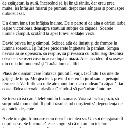
de zgârieturi la gură, încercând să își lingă rănile, dar erau prea
multe. Își înfășură fularul pe pumnul drept care sângera și porni spre
dubiosul sat.
Un drum lung i se înfățișa înainte. De o parte și de alta a cărării iarba
ieșise victorioasă deasupra stratului subțire de zăpadă. Soarele
lumina câmpul, scoțând la apel firavii soldăței verzi.
David privea lung câmpul. Sclipea atât de liniștit și de frumos în
lumina soarelui. Îşi înfipse picioarele înghețate în pământ. Simțea
nevoia să se oprească, să respire, să privească cu ochii larg deschiși
ceea ce i se rezervase în acea după amiază. Acel accident îl scosese
din cutia lui modernă și îi arăta lumea altfel.
Plasa de diamant care îmbrăca ţinutul îl vărji, făcându-l să uite de
griji şi de timp. Mergea lent, privind mereu în jurul său la peisajul
fermecat. Vârfurile ascuțite ale munților se ascundeau în zăpadă, iar
ceața dădea târcoale uriașilor făcându-i să pară niște fantome.
Se trezi că își caută telefonul în buzunare. Voia să facă o poză, să
surprindă momentul. Îl pufni râsul când conștientiză dependența de
aparatele deștepte.
Acele imagini frumoase erau doar în mintea sa. Un soi de egoism îl
cuprinsese. Se bucura că este singur şi că nu are un telefon