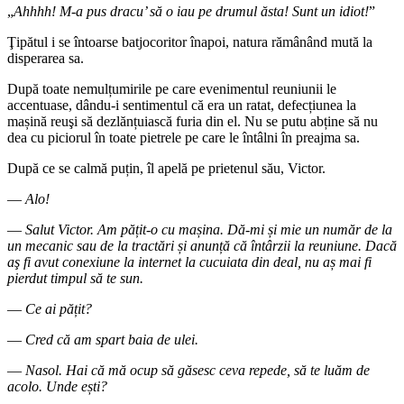
„
Ahhhh! M-a pus dracu’ să o iau pe drumul ăsta! Sunt un idiot!
”
Ţipătul i se întoarse batjocoritor înapoi, natura rămânând mută la
disperarea sa.
După toate nemulțumirile pe care evenimentul reuniunii le
accentuase, dându-i sentimentul că era un ratat, defecțiunea la
mașină reuşi să dezlănțuiască furia din el. Nu se putu abține să nu
dea cu piciorul în toate pietrele pe care le întâlni în preajma sa.
După ce se calmă puțin, îl apelă pe prietenul său, Victor.
―
Alo!
―
Salut Victor. Am pățit-o cu mașina. Dă-mi și mie un număr de la
un mecanic sau de la tractări și anunță că întârzii la reuniune. Dacă
aş fi avut conexiune la internet la cucuiata din deal, nu aș mai fi
pierdut timpul să te sun.
―
Ce ai pățit?
―
Cred că am spart baia de ulei.
―
Nasol. Hai că mă ocup să găsesc ceva repede, să te luăm de
acolo. Unde ești?