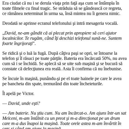
Era ciudat că nu i se derula viaţa prin faţă aşa cum se întâmpla în
toate filmele cu final tragic. Se străduia să se gândească ce regreta,
ce rămânea neterminat în urma sa, însă mintea nu îi genera nimic.
Deodată se aprinse ecranul telefonului şi intră mesageria vocală.
„
David, ne-am gândit că ai plecat prin apropiere să ceri ajutor
localnicilor. Te rugăm, când îţi deschizi telefonul sună-ne. Suntem
foarte îngrijoraţi
”.
Se ridică şi o luă la fugă. După câţiva paşi se opri, se întoarse la
telefon şi îl răsuci pe toate părţile. Bateria era încărcată 50%, nu avea
cum să i se închidă. Se aplecă să se uite sub maşină şi se bucură să
constate că defecţiunea era reală. Asta îi confirma că nu înebunise.
Se încuie în maşină, punându-şi pe el toate hainele pe care le avea
pe bancheta din spate, tremurând din toate încheieturile.
Îl apelă pe Victor.
―
David, unde eşti?
―
Am baterie. Nu ştiu cum. Nu am încărcat-o. Am ajuns într-un sat
Melceni, m-am întâlnit cu un preot şi m-a direcţionat pe un drum
care m-a dus înapoi la maşină. Toate orele astea m-am învârtit în
cerc şi când am ajuns la maşină…