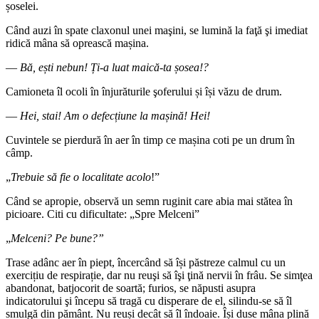
șoselei.
Când auzi în spate claxonul unei maşini, se lumină la faţă şi imediat
ridică mâna să oprească mașina.
―
Bă, ești nebun! Ți-a luat maică-ta șosea!?
Camioneta îl ocoli în înjurăturile şoferului și își văzu de drum.
―
Hei, stai! Am o defecțiune la mașină! Hei!
Cuvintele se pierdură în aer în timp ce mașina coti pe un drum în
câmp.
„
Trebuie să fie o localitate acolo
!”
Când se apropie, observă un semn ruginit care abia mai stătea în
picioare. Citi cu dificultate: „Spre Melceni”
„
Melceni? Pe bune?”
Trase adânc aer în piept, încercând să își păstreze calmul cu un
exercițiu de respirație, dar nu reuşi să îşi ţină nervii în frâu. Se simţea
abandonat, batjocorit de soartă; furios, se năpusti asupra
indicatorului şi începu să tragă cu disperare de el, silindu-se să îl
smulgă din pământ. Nu reuși decât să îl îndoaie. Își duse mâna plină