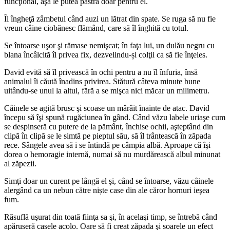
funcţional, aşa le putea păstra doar pentru el.
Îi îngheţă zâmbetul când auzi un lătrat din spate. Se ruga să nu fie
vreun câine ciobănesc flămând, care să îl înghită cu totul.
Se întoarse uşor şi rămase nemişcat; în faţa lui, un dulău negru cu
blana încâlcită îl privea fix, dezvelindu-și colţii ca să fie înţeles.
David evită să îl privească în ochi pentru a nu îl înfuria, însă
animalul îi căută înadins privirea. Stătură câteva minute bune
uitându-se unul la altul, fără a se mişca nici măcar un milimetru.
Câinele se agită brusc şi scoase un mârâit înainte de atac. David
începu să îşi spună rugăciunea în gând. Când văzu labele uriaşe cum
se despinseră cu putere de la pământ, închise ochii, aşteptând din
clipă în clipă se le simtă pe pieptul său, să îl trântească în zăpada
rece. Sângele avea să i se întindă pe câmpia albă. Aproape că îşi
dorea o hemoragie internă, numai să nu murdărească albul minunat
al zăpezii.
Simţi doar un curent pe lângă el şi, când se întoarse, văzu câinele
alergând ca un nebun către niște case din ale căror hornuri ieşea
fum.
Răsuflă uşurat din toată fiinţa sa şi, în acelaşi timp, se întrebă când
apăruseră casele acolo. Oare să fi creat zăpada şi soarele un efect