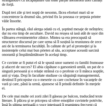
strângându-l cu încăpățânare din toate părțile asemenea unei cămăși
de forță.
După trei zile şi trei nopţi de nesomn, făcea eforturi mari să se
concentreze la drumul său, privind fix la șoseaua ce șerpuia printre
văile însorite.
În partea stângă, râul alerga odată cu el, șoptind mesaje de neînțeles;
dar nu era timp de ascultare. David nu reușea să iasă atât de ușor din
vâltoarea evenimentelor zilnice. Mintea sa era preocupată să
structureze discursul pe care urma să îl susțină la reuniunea de zece
ani de la terminarea facultății. În calitate de şef al promoţiei şi la
insistenţele celui mai bun prieten al său, acceptase această sarcină
onorantă şi înspăimântătoare în acelaşi timp.
Ce cuvinte ar fi putut el să le spună unor oameni cu familii frumoase
și afaceri de succes? El abia căpătase o garsonieră umilă, un pat de o
singură persoană și o relație strânsă cu o profesie ce îi mânca nopțile,
anii și viața. Deşi în facultate studiase cu sârguinţă managementul,
destinul îl pricopsise cu o meserie cu care cochetase în vacanţele de
vară şi care, până la urmă, ajunsese să îl prindă definitiv în mrejele
ei.
De cele mai multe ori zorii zilei îl găseau pe balcon, traducând texte
literare. Îi plăcea şi se pricepea să ofere emoţiilor cuvintele potrivite,
însă în ultima perioadă o voce interioară îi reamintea frecvent că