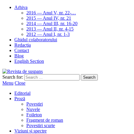
Arhiva
2016 — Anul V, nr. 22-…
2015 — Anul IV, nr. 21
2014 — Anul III, nr. 16-20
2013 — Anul II, nr. 4-15
2012 — Anul I, nr. 1-3
Ghidul colaboratorului
Redacţia
Contact
Blog
English Section
Search for:
Menu
Close
Editorial
Proză
Povestiri
Nuvele
Foileton
Fragment de roman
Povestiri scurte
Viziuni și spectre