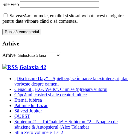
Site web
Salvează-mi numele, emailul și site-ul web în acest navigator
pentru data viitoare când o să comentez.
Arhive
Arhive
Galaxia 42
„Disclosure Day” – Spielberg se întoarce la extratereștri, dar
vorbește despre oameni
Cenaclul „H.G. Wells”. Cum se (p)repară viitorul
Căpcăuni, castori și alte creaturi mitice
Eternă, iubirea
Patimile lui Lazăr
Să vezi Jupiter
QUEST
Subteran #1 – Tot înainte! + Subteran #2 – Noaptea de
sânziene & Autopsierul (Alex Talamba)
Shin Zero volumele 1 și 2