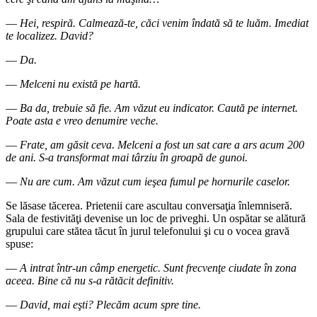
―
Hei, respiră. Calmează-te, căci venim îndată să te luăm. Imediat
te localizez. David?
―
Da.
―
Melceni nu există pe hartă.
―
Ba da, trebuie să fie. Am văzut eu indicator. Caută pe internet.
Poate asta e vreo denumire veche.
―
Frate, am găsit ceva. Melceni a fost un sat care a ars acum 200
de ani. S-a transformat mai târziu în groapă de gunoi.
―
Nu are cum. Am văzut cum ieşea fumul pe hornurile caselor.
Se lăsase tăcerea. Prietenii care ascultau conversaţia înlemniseră.
Sala de festivităţi devenise un loc de priveghi. Un ospătar se alătură
grupului care stătea tăcut în jurul telefonului şi cu o vocea gravă
spuse:
―
A intrat într-un câmp energetic. Sunt frecvenţe ciudate în zona
aceea. Bine că nu s-a rătăcit definitiv.
―
David, mai eşti? Plecăm acum spre tine.