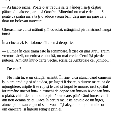
— Ai luat-o razna. Poate c-ar trebuie să te gândești să-ți câștigi
pâinea din altceva, aruncă Onofrei. Mineritul nu mai e de tine. Sau
poate că piatra aia a ta ți-o aduce vreun ban, deși mie-mi pare că-i
doar un bolovan oarecare.
Gherasim se culcă mâhnit și încovoiat, mângâind piatra strânsă lângă
burtă.
În a cincea zi, Bartolomeu îl chemă deoparte.
— Lumea în care trăim este în schimbare, îi zise cu glas grav. Trăim
vremuri târzii, omenirea e obosită, nu mai crede. Cerul îşi pierde
puterea. Am citit într-o carte veche, scrisă de Ambrozie cel Șchiop…
— De cine?
— Nu-l știi tu, e-un călugăr smintit. În fine, cică atunci când oamenii
îşi pierd credinţa şi nădejdea, pe îngeri îi doare, o durere mare, ca de
înjunghiere, aripile li se rup și le cad şi trupul le moare, însă spiritul
lor rămâne uneori într-un trunchi de copac sau într-un izvor sau într-
o piatră, chiar de multe ori o piatră oarecare, până când lumea va fi
din nou demnă de ei. Dacă în ceruri mai este nevoie de un înger,
atunci piatra sau copacul sau izvorul îşi alege un om, de multe ori un
om oarecare, şi îngerul renaşte prin el.