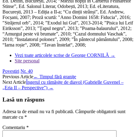
Ed. Delfin, București, 2014; “Miezul nopții în Cartierul Felinarelor
Stinse”, Ed. Salonul Literar, Odobești, 2013; Ed. eLiteratura,
București, 2013 – Ediția a II-a; “Cu dinții strânși”, Ed. Andrew,
Focșani, 2007; Proză scurtă: "Anno Domini 1658: Fiducia", 2016;
"Străjerul orb", 2014; ”Exodul lui Gul”, 2013-2014; ”Pisica lui Leif
Eiriksson”, 2013; ”Țapul negru”, 2013; ”Poama-balaurului”, 2012;
“Amurgul peste vii brumate”, 2010; “Cazul domnului Vaschak”,
2010; ”Instalatorul polonez”, 2009; ”În pântecul pământului”, 2008;
“Iarna roșie“, 2008; “Tavan înstelat“, 2008;
Vezi toate articolele scrise de George CORNILĂ
→
Site personal
Povestiri
Nr. 40
Post
Previous Article
←
Timpul fără graniţe
Next Article
Îngerul cu rămășițe de diavol (Gabrielle Guvenel –
navigation
„Eria II – Perspective”)
→
Lasă un răspuns
Adresa ta de email nu va fi publicată.
Câmpurile obligatorii sunt
marcate cu
*
Comentariu
*