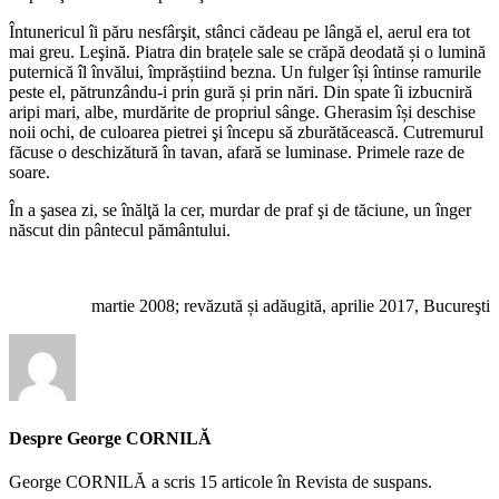
Întunericul îi păru nesfârşit, stânci cădeau pe lângă el, aerul era tot
mai greu. Leşină. Piatra din brațele sale se crăpă deodată și o lumină
puternică îl învălui, împrăștiind bezna. Un fulger își întinse ramurile
peste el, pătrunzându-i prin gură și prin nări. Din spate îi izbucniră
aripi mari, albe, murdărite de propriul sânge. Gherasim își deschise
noii ochi, de culoarea pietrei şi începu să zburătăcească. Cutremurul
făcuse o deschizătură în tavan, afară se luminase. Primele raze de
soare.
În a şasea zi, se înălţă la cer, murdar de praf şi de tăciune, un înger
născut din pântecul pământului.
martie 2008; revăzută și adăugită, aprilie 2017, Bucureşti
Despre George CORNILĂ
George CORNILĂ a scris 15 articole în Revista de suspans.