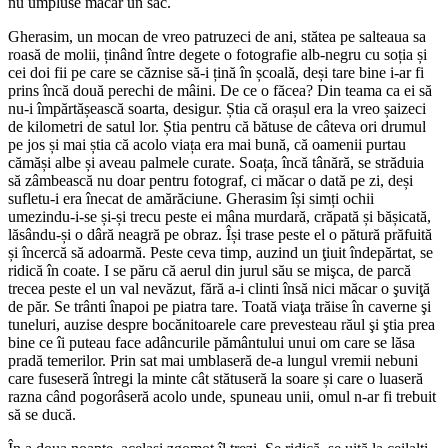
nu umpluse măcar un sac.
Gherasim, un mocan de vreo patruzeci de ani, stătea pe salteaua sa
roasă de molii, ținând între degete o fotografie alb-negru cu soția și
cei doi fii pe care se căznise să-i țină în școală, deși tare bine i-ar fi
prins încă două perechi de mâini. De ce o făcea? Din teama ca ei să
nu-i împărtășească soarta, desigur. Știa că orașul era la vreo șaizeci
de kilometri de satul lor. Știa pentru că bătuse de câteva ori drumul
pe jos și mai știa că acolo viața era mai bună, că oamenii purtau
cămăși albe și aveau palmele curate. Soața, încă tânără, se străduia
să zâmbească nu doar pentru fotograf, ci măcar o dată pe zi, deși
sufletu-i era înecat de amărăciune. Gherasim își simți ochii
umezindu-i-se și-și trecu peste ei mâna murdară, crăpată și bășicată,
lăsându-și o dâră neagră pe obraz. Își trase peste el o pătură prăfuită
și încercă să adoarmă. Peste ceva timp, auzind un ţiuit îndepărtat, se
ridică în coate. I se păru că aerul din jurul său se mişca, de parcă
trecea peste el un val nevăzut, fără a-i clinti însă nici măcar o şuviţă
de păr. Se trânti înapoi pe piatra tare. Toată viaţa trăise în caverne şi
tuneluri, auzise despre bocănitoarele care prevesteau răul şi ştia prea
bine ce îi puteau face adâncurile pământului unui om care se lăsa
pradă temerilor. Prin sat mai umblaseră de-a lungul vremii nebuni
care fuseseră întregi la minte cât stătuseră la soare și care o luaseră
razna când pogorâseră acolo unde, spuneau unii, omul n-ar fi trebuit
să se ducă.