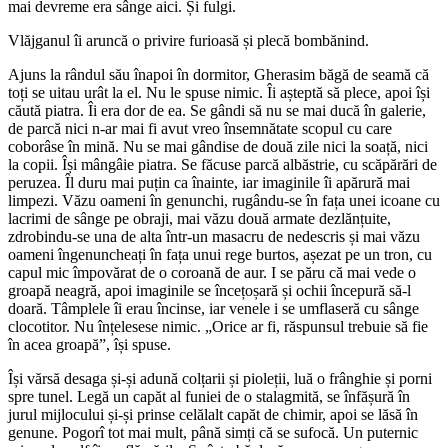
mai devreme era sânge aici. Și fulgi.
Vlăjganul îi aruncă o privire furioasă și plecă bombănind.
Ajuns la rândul său înapoi în dormitor, Gherasim băgă de seamă că
toți se uitau urât la el. Nu le spuse nimic. Îi așteptă să plece, apoi își
căută piatra. Îi era dor de ea. Se gândi să nu se mai ducă în galerie,
de parcă nici n-ar mai fi avut vreo însemnătate scopul cu care
coborâse în mină. Nu se mai gândise de două zile nici la soață, nici
la copii. Își mângâie piatra. Se făcuse parcă albăstrie, cu scăpărări de
peruzea. Îl duru mai puțin ca înainte, iar imaginile îi apărură mai
limpezi. Văzu oameni în genunchi, rugându-se în fața unei icoane cu
lacrimi de sânge pe obraji, mai văzu două armate dezlănțuite,
zdrobindu-se una de alta într-un masacru de nedescris și mai văzu
oameni îngenuncheați în fața unui rege burtos, așezat pe un tron, cu
capul mic împovărat de o coroană de aur. I se păru că mai vede o
groapă neagră, apoi imaginile se încețoșară și ochii începură să-l
doară. Tâmplele îi erau încinse, iar venele i se umflaseră cu sânge
clocotitor. Nu înțelesese nimic. „Orice ar fi, răspunsul trebuie să fie
în acea groapă”, își spuse.
Își vărsă desaga și-și adună colțarii și pioleții, luă o frânghie și porni
spre tunel. Legă un capăt al funiei de o stalagmită, se înfășură în
jurul mijlocului și-și prinse celălalt capăt de chimir, apoi se lăsă în
genune. Pogorî tot mai mult, până simți că se sufocă. Un puternic