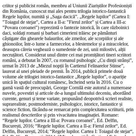
criitor și publicist român, membru al Uniunii Ziariștilor Profesioniști
din România, cunoscut mai ales pentru trilogia istorico-fantastică
Regele lupilor, numită și „Saga dacică”. „Regele lupilor” (Cartea I:
"Toiagul de stejar", Cartea a II-a: "Fierul zeilor" și Cartea a III-a:
"Povara coroanei") reprezintă o fantezie istorică, în care războinici
daci, soldați romani și barbari cimerieni trăiesc pe pământuri
câștigate din ghearele balaurilor, ale zmeilor, ale scorpiilor și ale
ghionoilor, într-o lume a farmecelor, a blestemelor și a miracolelor,
deasupra căreia veghează o sumedenie de zei, unii milostivi, alții
necruțători. Considerat unul dintre cei mai promițători tineri scriitori
români, a debutat în 2007, cu romanul psihologic „Cu dinții strânși”,
urmat în 2013 de „Miezul nopții în Cartierul Felinarelor Stinse”,
laureat al unei pleiade de premii. În 2014, publică primele două
volume ale trilogiei istorico-fantastice „Regele lupilor”, o apariție
unică în spațiul cultural românesc, încheind seria în 2016. Cu o
gamă vastă de preocupări, George Cornilă este autorul a numeroase
nuvele, povestiri și articole de-a lungul ultimului deceniu, abordând
curente, genuri și teme variate, propunând deopotrivă scrieri realiste,
suprarealiste, postmoderniste, psihologice, istorice, fantastice și
science fiction, făcându-se remarcat prin complexitatea scriiturii, prin
realismul descrierilor și prin vivacitatea imaginației. Romane:
“Regele lupilor. Cartea a III-a: Povara coroanei", Ed. Delfin,
București, 2016; “Regele lupilor. Cartea a II-a: Fierul zeilor“, Ed.
Delfin, București, 2014; “Regele lupilor. Cartea I: Toiagul de stejar“,