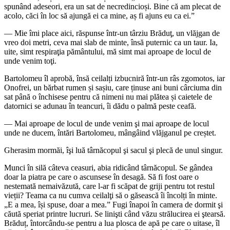
spunând adeseori, era un sat de necredincioși. Bine că am plecat de
acolo, căci în loc să ajungă ei ca mine, aș fi ajuns eu ca ei.”
— Mie îmi place aici, răspunse într-un târziu Brăduţ, un vlăjgan de
vreo doi metri, ceva mai slab de minte, însă puternic ca un taur. Ia,
uite, simt respiraţia pământului, mă simt mai aproape de locul de
unde venim toţi.
Bartolomeu îl aprobă, însă ceilalți izbucniră într-un râs zgomotos, iar
Onofrei, un bărbat rumen și sașiu, care ținuse ani buni cârciuma din
sat până o închisese pentru că nimeni nu mai plătea și caietele de
datornici se adunau în teancuri, îi dădu o palmă peste ceafă.
— Mai aproape de locul de unde venim şi mai aproape de locul
unde ne ducem, întări Bartolomeu, mângâind vlăjganul pe creștet.
Gherasim mormăi, îşi luă târnăcopul şi sacul şi plecă de unul singur.
Munci în silă câteva ceasuri, abia ridicând târnăcopul. Se gândea
doar la piatra pe care o ascunsese în desagă. Să fi fost oare o
nestemată nemaivăzută, care l-ar fi scăpat de griji pentru tot restul
vieții? Teama ca nu cumva ceilalţi să o găsească îi încolți în minte.
„E a mea, își spuse, doar a mea.” Fugi înapoi în camera de dormit şi
căută speriat printre lucruri. Se linişti când văzu strălucirea ei ştearsă.
Brăduț, întorcându-se pentru a lua plosca de apă pe care o uitase, îl