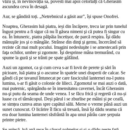
văzu și, în nevinovăția sa, povesti mai apoi celorlalți că Gherasim
ascundea ceva în desagă.
Aur, se gândiră toți. „Netrebnicul a găsit aur”, își spuse Onofrei.
Noaptea, Gherasim luă piatra, ieși din încăpere, trecu iar prin tunelul
îngust pentru a fi sigur că nu îl găsea nimeni şi că putea fi singur cu
ea. În întuneric, piatra pâlpâia încetișor, de parcă respira. Îşi dădu
mănuşile jos şi o mângâie. Strânse din dinţi şi gemu, încercând să
reziste cât mai mult şocului. Imagini nedesluşite i se amestecară prin
faţa ochilor, umbre şi zgomote. Îşi desprinse mâna tremurând, cu
spume la gură şi se trânti pe spate gâfâind.
Auzi un zgomot, ca şi cum ceva s-ar fi lovit de perete şi sări în
picioare, luă piatra şi o ascunse în spatele unei draperii de calcar. Se
gândi că pe tavanul întunecat pe care fasciculul lanternei nu-l putea
lumina, s-ar fi găsit o colonie de lilieci. Zgomotul se mai auzi o dată,
mai puternic, spărgându-se în imensitatea cavernei, încât Gherasim
nu-şi putu da seama de unde venea. I se făcu frică și regretă că nu-și
luase cu el târnăcopul. Deși părul i se zburlise pe mâini și pe ceafă,
se simțea cumva atras spre capătul sălii. Merse o vreme până auzi un
sunet cunoscut. O licărire îl făcu să tresară, însă își dădu seama că
era doar lumina lanternei răsfrântă în apa unui pârâu care șerpuia
printre pietre.
Se aplecă, luă apă rece în căușul palmelor şi și-o dădu peste faţă.