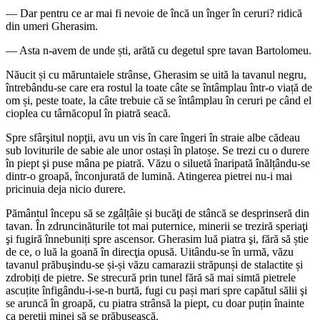
— Dar pentru ce ar mai fi nevoie de încă un înger în ceruri? ridică
din umeri Gherasim.
— Asta n-avem de unde ști, arătă cu degetul spre tavan Bartolomeu.
Năucit și cu măruntaiele strânse, Gherasim se uită la tavanul negru,
întrebându-se care era rostul la toate câte se întâmplau într-o viață de
om și, peste toate, la câte trebuie că se întâmplau în ceruri pe când el
cioplea cu târnăcopul în piatră seacă.
Spre sfârşitul nopţii, avu un vis în care îngeri în straie albe cădeau
sub loviturile de sabie ale unor ostași în platoșe. Se trezi cu o durere
în piept şi puse mâna pe piatră. Văzu o siluetă înaripată înălțându-se
dintr-o groapă, înconjurată de lumină. Atingerea pietrei nu-i mai
pricinuia deja nicio durere.
Pământul începu să se zgâlțâie și bucăţi de stâncă se desprinseră din
tavan. În zdruncinăturile tot mai puternice, minerii se treziră speriaţi
şi fugiră înnebuniți spre ascensor. Gherasim luă piatra şi, fără să știe
de ce, o luă la goană în direcţia opusă. Uitându-se în urmă, văzu
tavanul prăbuşindu-se și-și văzu camarazii străpunși de stalactite și
zdrobiți de pietre. Se strecură prin tunel fără să mai simtă pietrele
ascuțite înfigându-i-se-n burtă, fugi cu pași mari spre capătul sălii şi
se aruncă în groapă, cu piatra strânsă la piept, cu doar puțin înainte
ca pereţii minei să se prăbuşească.