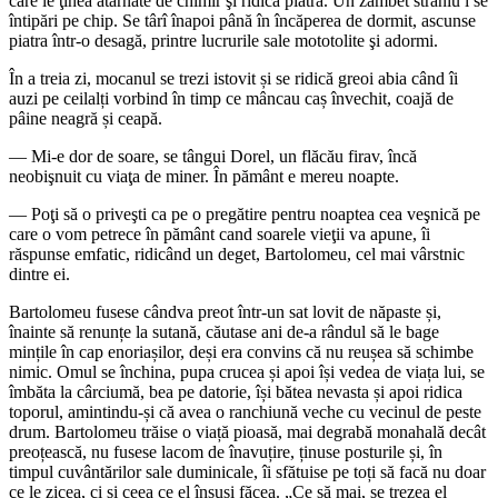
care le ţinea atârnate de chimir şi ridică piatra. Un zâmbet straniu i se
întipări pe chip. Se târî înapoi până în încăperea de dormit, ascunse
piatra într-o desagă, printre lucrurile sale mototolite şi adormi.
În a treia zi, mocanul se trezi istovit și se ridică greoi abia când îi
auzi pe ceilalți vorbind în timp ce mâncau caș învechit, coajă de
pâine neagră și ceapă.
— Mi-e dor de soare, se tângui Dorel, un flăcău firav, încă
neobişnuit cu viaţa de miner. În pământ e mereu noapte.
— Poţi să o priveşti ca pe o pregătire pentru noaptea cea veşnică pe
care o vom petrece în pământ cand soarele vieţii va apune, îi
răspunse emfatic, ridicând un deget, Bartolomeu, cel mai vârstnic
dintre ei.
Bartolomeu fusese cândva preot într-un sat lovit de năpaste și,
înainte să renunțe la sutană, căutase ani de-a rândul să le bage
mințile în cap enoriașilor, deși era convins că nu reușea să schimbe
nimic. Omul se închina, pupa crucea și apoi își vedea de viața lui, se
îmbăta la cârciumă, bea pe datorie, își bătea nevasta și apoi ridica
toporul, amintindu-și că avea o ranchiună veche cu vecinul de peste
drum. Bartolomeu trăise o viață pioasă, mai degrabă monahală decât
preoțească, nu fusese lacom de înavuțire, ținuse posturile și, în
timpul cuvântărilor sale duminicale, îi sfătuise pe toți să facă nu doar
ce le zicea, ci și ceea ce el însuși făcea. „Ce să mai, se trezea el