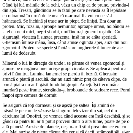
Când îşi luă mâinile de la ochi, văzu un chip ca de prunc, privindu-l
din apă. Tresări, gândindu-se la fătul pe care nevastă-sa îl lepădase
cu o toamnă în urmă de teama că n-ar mai fi avut cu ce să-l
hrănească. Se închină și trase aer în piept. Se liniști. Era doar un
proteu. Mic, rozaliu, aproape nemuritor, aproape uman, holbându-se
la el cu ochi mici, negri și orbi, umflându-și gulerul roșiatic. Cu
siguranță, vietatea îi simțea prezența, însă nu se arăta speriată.
Gherasim întinse mâna, însă, când atinse oglinda apei, auzi din nou
zgomotul. Proteul se sperie şi înotă spre ungherele întunecate ale
lumii de dedesubt.
Minerul o luă în direcţia de unde i se păruse că venea zgomotul şi
ajunse pe marginea unei uriașe gropi circulare. Se apleacă pentru a
privi înăuntru. Lumina lanternei se pierdu în beznă. Gherasim
aruncă o piatră şi ascultă, dar nu auzi nimic preț de câteva clipe, de
parcă piatra nu ar fi găsit fundului gropii. Ameți. Își trecu mâna
murdară peste frunte, ștergându-și broboanele de sudoare rece. Porni
înapoi spre camera de dormit.
Se asigură că toți dormeau și se aşeză pe saltea. Își aminti de
trăsnăile pe care le văzuse la singurul televizor din sat, cel din
cârciuma lui Onofrei, pe vremea când aceasta era încă deschisă, și se
gândi că piatra lui ar fi putut proveni dintr-o altă lume, poate de pe o
altă planetă. Auzise de planete, deși n-ar fi știut prea bine ce era cu
ele. Mai auzise de pietre căzute din cer și că dacii, strămoșii săi, și-ar