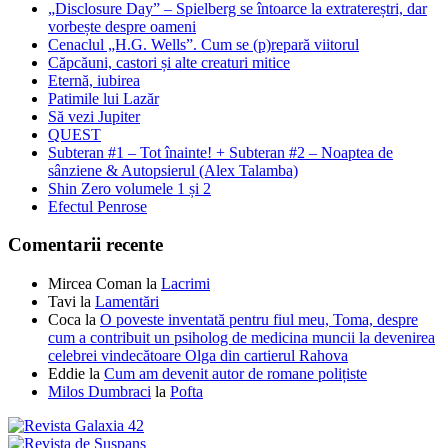
„Disclosure Day” – Spielberg se întoarce la extratereștri, dar
vorbește despre oameni
Cenaclul „H.G. Wells”. Cum se (p)repară viitorul
Căpcăuni, castori și alte creaturi mitice
Eternă, iubirea
Patimile lui Lazăr
Să vezi Jupiter
QUEST
Subteran #1 – Tot înainte! + Subteran #2 – Noaptea de
sânziene & Autopsierul (Alex Talamba)
Shin Zero volumele 1 și 2
Efectul Penrose
Comentarii recente
Mircea Coman
la
Lacrimi
Tavi
la
Lamentări
Coca
la
O poveste inventată pentru fiul meu, Toma, despre
cum a contribuit un psiholog de medicina muncii la devenirea
celebrei vindecătoare Olga din cartierul Rahova
Eddie
la
Cum am devenit autor de romane polițiste
Milos Dumbraci
la
Pofta