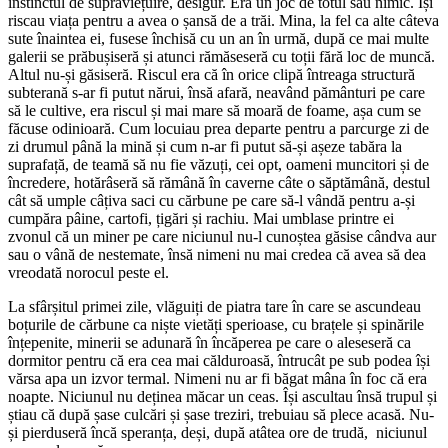
instinctul de supraviețuire, desigur. Era un joc de totul sau nimic. Își
riscau viața pentru a avea o șansă de a trăi. Mina, la fel ca alte câteva
sute înaintea ei, fusese închisă cu un an în urmă, după ce mai multe
galerii se prăbușiseră și atunci rămăseseră cu toții fără loc de muncă.
Altul nu-și găsiseră. Riscul era că în orice clipă întreaga structură
subterană s-ar fi putut nărui, însă afară, neavând pământuri pe care
să le cultive, era riscul și mai mare să moară de foame, așa cum se
făcuse odinioară. Cum locuiau prea departe pentru a parcurge zi de
zi drumul până la mină și cum n-ar fi putut să-și așeze tabăra la
suprafață, de teamă să nu fie văzuți, cei opt, oameni muncitori și de
încredere, hotărâseră să rămână în caverne câte o săptămână, destul
cât să umple câțiva saci cu cărbune pe care să-l vândă pentru a-și
cumpăra pâine, cartofi, țigări și rachiu. Mai umblase printre ei
zvonul că un miner pe care niciunul nu-l cunoștea găsise cândva aur
sau o vână de nestemate, însă nimeni nu mai credea că avea să dea
vreodată norocul peste el.
La sfârșitul primei zile, vlăguiți de piatra tare în care se ascundeau
boțurile de cărbune ca niște vietăți sperioase, cu brațele și spinările
înțepenite, minerii se adunară în încăperea pe care o aleseseră ca
dormitor pentru că era cea mai călduroasă, întrucât pe sub podea își
vărsa apa un izvor termal. Nimeni nu ar fi băgat mâna în foc că era
noapte. Niciunul nu deținea măcar un ceas. Își ascultau însă trupul și
știau că după șase culcări și șase treziri, trebuiau să plece acasă. Nu-
și pierduseră încă speranța, deși, după atâtea ore de trudă, niciunul