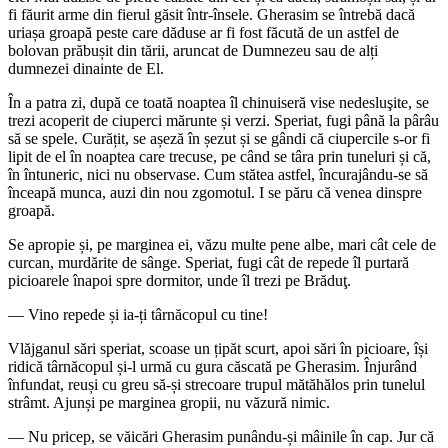
fi făurit arme din fierul găsit într-însele. Gherasim se întrebă dacă
uriașa groapă peste care dăduse ar fi fost făcută de un astfel de
bolovan prăbușit din tării, aruncat de Dumnezeu sau de alți
dumnezei dinainte de El.
În a patra zi, după ce toată noaptea îl chinuiseră vise nedesluşite, se
trezi acoperit de ciuperci mărunte și verzi. Speriat, fugi până la pârâu
să se spele. Curățit, se așeză în șezut și se gândi că ciupercile s-or fi
lipit de el în noaptea care trecuse, pe când se târa prin tuneluri și că,
în întuneric, nici nu observase. Cum stătea astfel, încurajându-se să
înceapă munca, auzi din nou zgomotul. I se păru că venea dinspre
groapă.
Se apropie și, pe marginea ei, văzu multe pene albe, mari cât cele de
curcan, murdărite de sânge. Speriat, fugi cât de repede îl purtară
picioarele înapoi spre dormitor, unde îl trezi pe Brăduţ.
— Vino repede și ia-ți târnăcopul cu tine!
Vlăjganul sări speriat, scoase un țipăt scurt, apoi sări în picioare, își
ridică târnăcopul și-l urmă cu gura căscată pe Gherasim. Înjurând
înfundat, reuși cu greu să-și strecoare trupul mătăhălos prin tunelul
strâmt. Ajunși pe marginea gropii, nu văzură nimic.
— Nu pricep, se văicări Gherasim punându-și mâinile în cap. Jur că