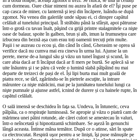
În a doua noapte, acelaşi zgomot îl trezi. Se ridică, se uită la ceilalți
cum dormeau. Oare chiar nimeni nu auzea în afară de el? Îşi puse pe
cap casca de miner, cu lanternă şi ieși din încăpere, luându-se după
zgomot. Nu venea din galeriile unde săpau ei, ci dinspre capătul
celălalt al tunelului principal. Îl străbătu până la sfârșit, apoi pătrunse
într-o grotă cu tavan înalt, păşind cu grijă printre stalagmitele ca nişte
oase de balaur, spoite în galben, brun și alb, imun la frumusețea care
izbucnea din beznă așa cum erau toți oamenii trecuți prin multe.
Paşii i se auzeau cu ecou şi, din când în când, Gherasim se oprea să
verifice dacă nu cumva mai era cineva în urma lui. Ajunse la un
perete, merse de-a lungul său şi văzu un tunel îngust și scund, în
care abia dacă ar fi încăput dacă ar fi mers pe burtă. Se aplecă să se
uite înăuntru şi i se păru că vede o lumină slabă pâlpâind nu mai
departe de treizeci de pași de el. Își lipi burta mai mult goală de
piatra rece, se târî, zgâriindu-se în pietrele ascuţite, la intrare
măruntee ca nişte mărăcini, mai pe la jumătatea tunelului lungi ca
nişte pumnale şi ajunse astfel, icnind de durere și cu hainele rupte, în
capătul celălalt.
O sală imensă se deschidea în faţa sa. Undeva, în întuneric, ceva
pâlpâia, ca o respiraţie luminoasă. Se apropie şi văzu o piatră cam de
mărimea unei pâini rotunde, ale cărei culori se amestecau în valuri,
într-o neîncetată și hipnotizantă schimbare. Se aşeză în genunchi
lângă aceasta. Întinse mâna temător. După ce o atinse, sări în spate
ca electrocutat. Respiră uşor pentru a se linişti, îşi puse mănuşile pe