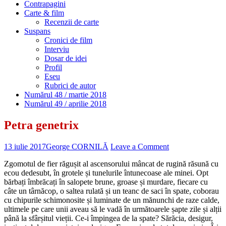
Contrapagini
Carte & film
Recenzii de carte
Suspans
Cronici de film
Interviu
Dosar de idei
Profil
Eseu
Rubrici de autor
Numărul 48 / martie 2018
Numărul 49 / aprilie 2018
Petra genetrix
13 iulie 2017
George CORNILĂ
Leave a Comment
Zgomotul de fier răgușit al ascensorului mâncat de rugină răsună cu
ecou dedesubt, în grotele și tunelurile întunecoase ale minei. Opt
bărbați îmbrăcați în salopete brune, groase și murdare, fiecare cu
câte un târnăcop, o saltea rulată și un teanc de saci în spate, coborau
cu chipurile schimonosite și luminate de un mănunchi de raze calde,
ultimele pe care unii aveau să le vadă în următoarele șapte zile și alții
până la sfârșitul vieții. Ce-i împingea de la spate? Sărăcia, desigur,