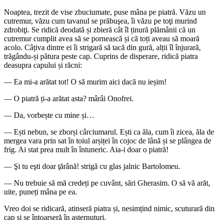
Noaptea, trezit de vise zbuciumate, puse mâna pe piatră. Văzu un
cutremur, văzu cum tavanul se prăbuşea, îi văzu pe toţi murind
zdrobiţi. Se ridică deodată și zbieră cât îl ținură plămânii că un
cutremur cumplit avea să se pornească și că toți aveau să moară
acolo. Câțiva dintre ei îi strigară să tacă din gură, alții îl înjurară,
trăgându-și pătura peste cap. Cuprins de disperare, ridică piatra
deasupra capului și răcni:
— Ea mi-a arătat tot! O să murim aici dacă nu ieșim!
— O piatră ți-a arătat asta? mârâi Onofrei.
— Da, vorbește cu mine și…
— Ești nebun, se zborși cârciumarul. Ești ca ăla, cum îi zicea, ăla de
mergea vara prin sat în toiul arșiței în cojoc de lână și se plângea de
frig. Ai stat prea mult în întuneric. Aia-i doar o piatră!
— Şi tu eşti doar ţărână! strigă cu glas jalnic Bartolomeu.
— Nu trebuie să mă credeți pe cuvânt, sări Gherasim. O să vă arăt,
uite, puneți mâna pe ea.
Vreo doi se ridicară, atinseră piatra și, nesimțind nimic, scuturară din
cap și se întoarseră în așternuturi.