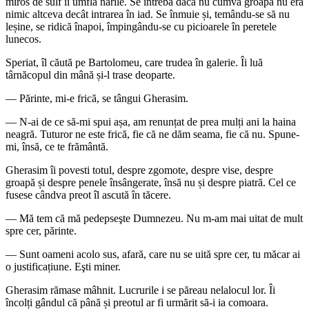
miros de sulf îi umflă nările. Se întrebă dacă nu cumva groapa nu era
nimic altceva decât intrarea în iad. Se înmuie și, temându-se să nu
leșine, se ridică înapoi, împingându-se cu picioarele în peretele
lunecos.
Speriat, îl căută pe Bartolomeu, care trudea în galerie. Îi luă
târnăcopul din mână și-l trase deoparte.
— Părinte, mi-e frică, se tângui Gherasim.
— N-ai de ce să-mi spui așa, am renunțat de prea mulți ani la haina
neagră. Tuturor ne este frică, fie că ne dăm seama, fie că nu. Spune-
mi, însă, ce te frământă.
Gherasim îi povesti totul, despre zgomote, despre vise, despre
groapă și despre penele însângerate, însă nu și despre piatră. Cel ce
fusese cândva preot îl ascută în tăcere.
— Mă tem că mă pedepseşte Dumnezeu. Nu m-am mai uitat de mult
spre cer, părinte.
— Sunt oameni acolo sus, afară, care nu se uită spre cer, tu măcar ai
o justificațiune. Eşti miner.
Gherasim rămase mâhnit. Lucrurile i se păreau nelalocul lor. Îi
încolți gândul că până și preotul ar fi urmărit să-i ia comoara.