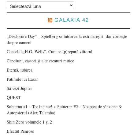
Arhive
GALAXIA 42
„Disclosure Day” – Spielberg se întoarce la extratereștri, dar vorbește
despre oameni
Cenaclul „H.G. Wells”. Cum se (p)repară viitorul
Căpcăuni, castori și alte creaturi mitice
Eternă, iubirea
Patimile lui Lazăr
Să vezi Jupiter
QUEST
Subteran #1 – Tot înainte! + Subteran #2 – Noaptea de sânziene &
Autopsierul (Alex Talamba)
Shin Zero volumele 1 și 2
Efectul Penrose