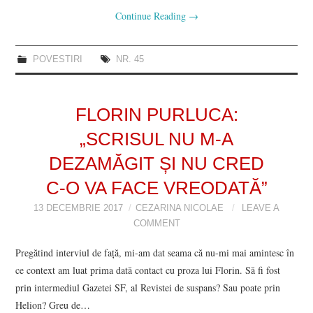
Continue Reading
→
POVESTIRI
NR. 45
FLORIN PURLUCA:
„SCRISUL NU M-A
DEZAMĂGIT ȘI NU CRED
C-O VA FACE VREODATĂ”
13 DECEMBRIE 2017
CEZARINA NICOLAE
LEAVE A
COMMENT
Pregătind interviul de față, mi-am dat seama că nu-mi mai amintesc în
ce context am luat prima dată contact cu proza lui Florin. Să fi fost
prin intermediul Gazetei SF, al Revistei de suspans? Sau poate prin
Helion? Greu de…