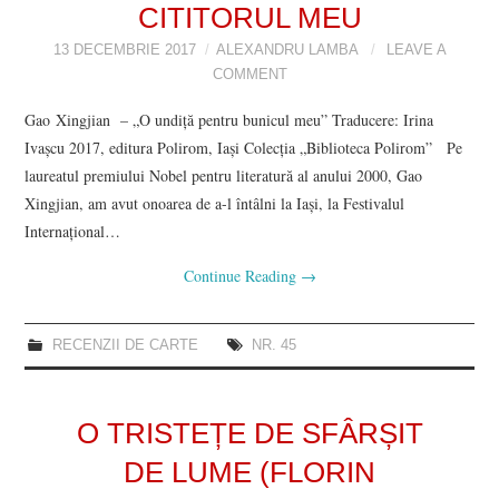
CITITORUL MEU
13 DECEMBRIE 2017
ALEXANDRU LAMBA
LEAVE A
COMMENT
Gao Xingjian – „O undiță pentru bunicul meu” Traducere: Irina
Ivaşcu 2017, editura Polirom, Iași Colecția „Biblioteca Polirom” Pe
laureatul premiului Nobel pentru literatură al anului 2000, Gao
Xingjian, am avut onoarea de a-l întâlni la Iași, la Festivalul
Internațional…
Continue Reading
→
RECENZII DE CARTE
NR. 45
O TRISTEȚE DE SFÂRȘIT
DE LUME (FLORIN