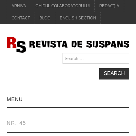
ARHIVA
GHIDUL COLABORATORULUI
REDACŢIA
CONTACT
BLOG
ENGLISH SECTION
Search
for:
MENU
EDITORIAL
NR. 45
PROZĂ