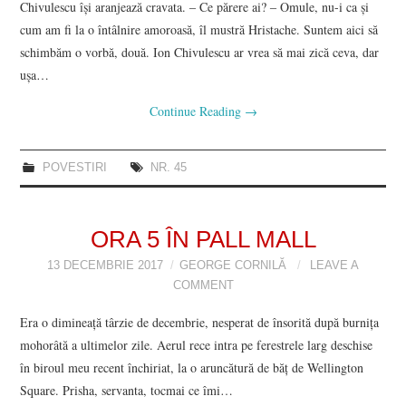
Chivulescu își aranjează cravata. ‒ Ce părere ai? ‒ Omule, nu-i ca și
cum am fi la o întâlnire amoroasă, îl mustră Hristache. Suntem aici să
schimbăm o vorbă, două. Ion Chivulescu ar vrea să mai zică ceva, dar
ușa…
Continue Reading
→
POVESTIRI
NR. 45
ORA 5 ÎN PALL MALL
13 DECEMBRIE 2017
GEORGE CORNILĂ
LEAVE A
COMMENT
Era o dimineață târzie de decembrie, nesperat de însorită după burnița
mohorâtă a ultimelor zile. Aerul rece intra pe ferestrele larg deschise
în biroul meu recent închiriat, la o aruncătură de băț de Wellington
Square. Prisha, servanta, tocmai ce îmi…