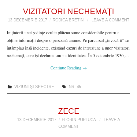
VIZIUNI ȘI SPECTRE
VIZITATORI NECHEMAŢI
13 DECEMBRIE 2017
RODICA BRETIN
LEAVE A COMMENT
CONTRAPAGINI
Iniţiatorii unei şedinţe oculte plăteau sume considerabile pentru a
obţine informaţii despre o persoană anume. Pe parcursul „invocării“ se
CARTE & FILM
întâmplau însă incidente, existând cazuri de intruziune a unor vizitatori
nechemaţi, care îşi declarau sau nu identitatea. În 5 octombrie 1930,…
SUSPANS
Continue Reading
→
NUMĂRUL 48 /
MARTIE 2018
VIZIUNI ȘI SPECTRE
NR. 45
NUMĂRUL 49 /
ZECE
APRILIE 2018
13 DECEMBRIE 2017
FLORIN PURLUCA
LEAVE A
COMMENT