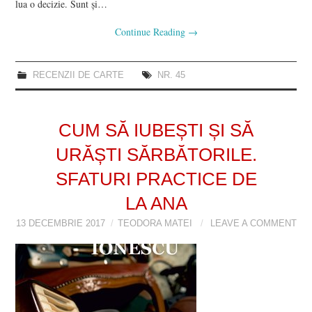
lua o decizie. Sunt și…
Continue Reading
→
RECENZII DE CARTE
NR. 45
CUM SĂ IUBEȘTI ȘI SĂ
URĂȘTI SĂRBĂTORILE.
SFATURI PRACTICE DE
LA ANA
13 DECEMBRIE 2017
TEODORA MATEI
LEAVE A COMMENT