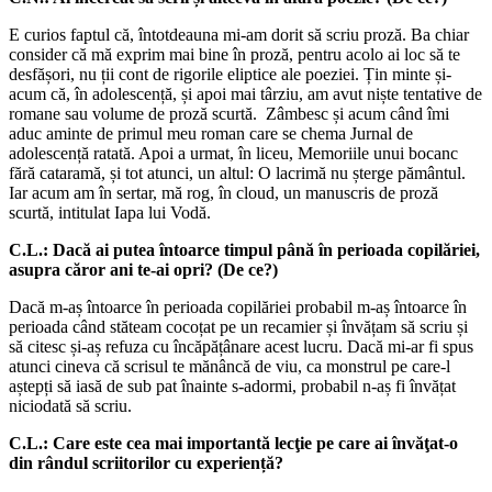
E curios faptul că, întotdeauna mi-am dorit să scriu proză. Ba chiar
consider că mă exprim mai bine în proză, pentru acolo ai loc să te
desfășori, nu ții cont de rigorile eliptice ale poeziei. Țin minte și-
acum că, în adolescență, și apoi mai târziu, am avut niște tentative de
romane sau volume de proză scurtă. Zâmbesc și acum când îmi
aduc aminte de primul meu roman care se chema Jurnal de
adolescență ratată. Apoi a urmat, în liceu, Memoriile unui bocanc
fără cataramă, și tot atunci, un altul: O lacrimă nu șterge pământul.
Iar acum am în sertar, mă rog, în cloud, un manuscris de proză
scurtă, intitulat Iapa lui Vodă.
C.L.: Dacă ai putea întoarce timpul până în perioada copilăriei,
asupra căror ani te-ai opri? (De ce?)
Dacă m-aș întoarce în perioada copilăriei probabil m-aș întoarce în
perioada când stăteam cocoțat pe un recamier și învățam să scriu și
să citesc și-aș refuza cu încăpățânare acest lucru. Dacă mi-ar fi spus
atunci cineva că scrisul te mănâncă de viu, ca monstrul pe care-l
aștepți să iasă de sub pat înainte s-adormi, probabil n-aș fi învățat
niciodată să scriu.
C.L.: Care este cea mai importantă lecţie pe care ai învăţat-o
din rândul scriitorilor cu experiență?