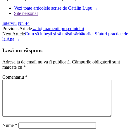
Vezi toate articolele scrise de Cătălin Lupu
→
Site personal
Interviu
Nr. 44
Post
Previous Article
←
toți oamenii președintelui
Next Article
Cum să iubești și să urăști sărbătorile. Sfaturi practice de
navigation
la Ana
→
Lasă un răspuns
Adresa ta de email nu va fi publicată.
Câmpurile obligatorii sunt
marcate cu
*
Comentariu
*
Nume
*