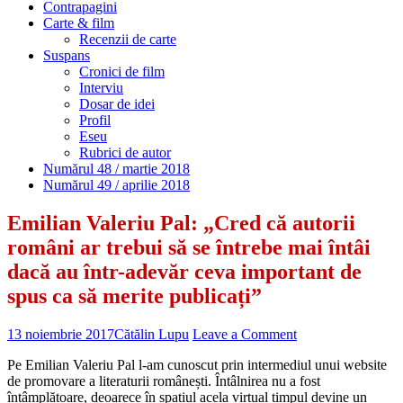
Contrapagini
Carte & film
Recenzii de carte
Suspans
Cronici de film
Interviu
Dosar de idei
Profil
Eseu
Rubrici de autor
Numărul 48 / martie 2018
Numărul 49 / aprilie 2018
Emilian Valeriu Pal: „Cred că autorii
români ar trebui să se întrebe mai întâi
dacă au într-adevăr ceva important de
spus ca să merite publicați”
13 noiembrie 2017
Cătălin Lupu
Leave a Comment
Pe Emilian Valeriu Pal l-am cunoscut prin intermediul unui website
de promovare a literaturii românești. Întâlnirea nu a fost
întâmplătoare, deoarece în spațiul acela virtual timpul devine un