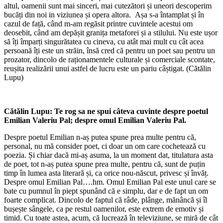
altul, oamenii sunt mai sinceri, mai cutezători și uneori descoperim
bucăți din noi in viziunea și opera altora. Așa s-a întamplat și în
cazul de față, când m-am regăsit printre cuvintele acestui om
deosebit, când am depășit granița metaforei și a stilului. Nu este ușor
să îți împarți singurătatea cu cineva, cu atât mai mult cu cât acea
persoană îți este un străin, însă cred că pentru un poet sau pentru un
prozator, dincolo de raționamentele culturale și comerciale scontate,
reușita realizării unui astfel de lucru este un pariu câștigat. (Cătălin
Lupu)
Cătălin Lupu: Te rog sa ne spui câteva cuvinte despre poetul
Emilian Valeriu Pal; despre omul Emilian Valeriu Pal.
Despre poetul Emilian n-aș putea spune prea multe pentru că,
personal, nu mă consider poet, ci doar un om care cochetează cu
poezia. Și chiar dacă mi-aș asuma, la un moment dat, titulatura asta
de poet, tot n-aș putea spune prea multe, pentru că, sunt de puțin
timp în lumea asta literară și, ca orice nou-născut, privesc și învăț.
Despre omul Emilian Pal….hm. Omul Emilian Pal este unul care se
bate cu pumnul în piept spunând că e simplu, dar e de fapt un om
foarte complicat. Dincolo de faptul că râde, plânge, mănâncă și îl
bușește sângele, ca pe restul oamenilor, este extrem de emotiv și
timid. Cu toate astea, acum, că lucrează în televiziune, se miră de cât