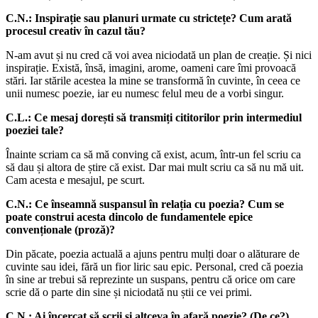
C.N.: Inspirație sau planuri urmate cu strictețe? Cum arată
procesul creativ în cazul tău?
N-am avut și nu cred că voi avea niciodată un plan de creație. Și nici
inspirație. Există, însă, imagini, arome, oameni care îmi provoacă
stări. Iar stările acestea la mine se transformă în cuvinte, în ceea ce
unii numesc poezie, iar eu numesc felul meu de a vorbi singur.
C.L.: Ce mesaj dorești să transmiți cititorilor prin intermediul
poeziei tale?
Înainte scriam ca să mă conving că exist, acum, într-un fel scriu ca
să dau și altora de știre că exist. Dar mai mult scriu ca să nu mă uit.
Cam acesta e mesajul, pe scurt.
C.N.: Ce înseamnă suspansul în relația cu poezia? Cum se
poate construi acesta dincolo de fundamentele epice
convenționale (proză)?
Din păcate, poezia actuală a ajuns pentru mulți doar o alăturare de
cuvinte sau idei, fără un fior liric sau epic. Personal, cred că poezia
în sine ar trebui să reprezinte un suspans, pentru că orice om care
scrie dă o parte din sine și niciodată nu știi ce vei primi.
C.N.: Ai încercat să scrii și altceva în afară poezie? (De ce?)