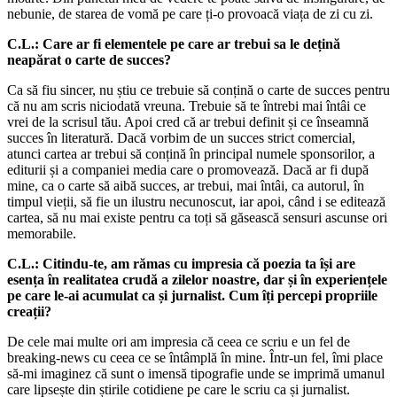
nebunie, de starea de vomă pe care ți-o provoacă viața de zi cu zi.
C.L.: Care ar fi elementele pe care ar trebui sa le dețină
neapărat o carte de succes?
Ca să fiu sincer, nu știu ce trebuie să conțină o carte de succes pentru
că nu am scris niciodată vreuna. Trebuie să te întrebi mai întâi ce
vrei de la scrisul tău. Apoi cred că ar trebui definit și ce înseamnă
succes în literatură. Dacă vorbim de un succes strict comercial,
atunci cartea ar trebui să conțină în principal numele sponsorilor, a
editurii și a companiei media care o promovează. Dacă ar fi după
mine, ca o carte să aibă succes, ar trebui, mai întâi, ca autorul, în
timpul vieții, să fie un ilustru necunoscut, iar apoi, când i se editează
cartea, să nu mai existe pentru ca toți să găsească sensuri ascunse ori
memorabile.
C.L.: Citindu-te, am rămas cu impresia că poezia ta își are
esența în realitatea crudă a zilelor noastre, dar și în experiențele
pe care le-ai acumulat ca și jurnalist. Cum îți percepi propriile
creații?
De cele mai multe ori am impresia că ceea ce scriu e un fel de
breaking-news cu ceea ce se întâmplă în mine. Într-un fel, îmi place
să-mi imaginez că sunt o imensă tipografie unde se imprimă umanul
care lipsește din știrile cotidiene pe care le scriu ca și jurnalist.