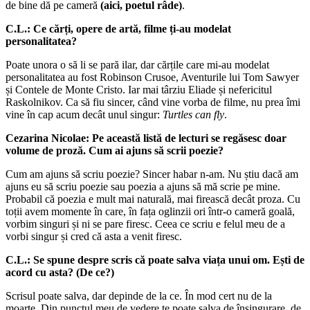
de bine dă pe cameră
(aici, poetul râde)
.
C.L.: Ce cărți, opere de artă, filme ți-au modelat
personalitatea?
Poate unora o să li se pară ilar, dar cărțile care mi-au modelat
personalitatea au fost Robinson Crusoe, Aventurile lui Tom Sawyer
și Contele de Monte Cristo. Iar mai târziu Eliade și nefericitul
Raskolnikov. Ca să fiu sincer, când vine vorba de filme, nu prea îmi
vine în cap acum decât unul singur:
Turtles can fly
.
Cezarina Nicolae: Pe această listă de lecturi se regăsesc doar
volume de proză. Cum ai ajuns să scrii poezie?
Cum am ajuns să scriu poezie? Sincer habar n-am. Nu știu dacă am
ajuns eu să scriu poezie sau poezia a ajuns să mă scrie pe mine.
Probabil că poezia e mult mai naturală, mai firească decât proza. Cu
toții avem momente în care, în fața oglinzii ori într-o cameră goală,
vorbim singuri și ni se pare firesc. Ceea ce scriu e felul meu de a
vorbi singur și cred că asta a venit firesc.
C.L.: Se spune despre scris că poate salva viața unui om. Ești de
acord cu asta? (De ce?)
Scrisul poate salva, dar depinde de la ce. În mod cert nu de la
moarte. Din punctul meu de vedere te poate salva de însingurare, de