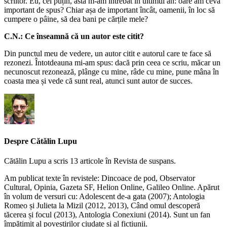
scriitor. Eu, cel puțin, asta m-am întrebat în ultimul an: oare am ceva
important de spus? Chiar așa de important încât, oamenii, în loc să
cumpere o pâine, să dea bani pe cărțile mele?
C.N.: Ce înseamnă că un autor este citit?
Din punctul meu de vedere, un autor citit e autorul care te face să
rezonezi. Întotdeauna mi-am spus: dacă prin ceea ce scriu, măcar un
necunoscut rezonează, plânge cu mine, râde cu mine, pune mâna în
coasta mea și vede că sunt real, atunci sunt autor de succes.
Despre Cătălin Lupu
Cătălin Lupu a scris 13 articole în Revista de suspans.
Am publicat texte în revistele: Dincoace de pod, Observator
Cultural, Opinia, Gazeta SF, Helion Online, Galileo Online. Apărut
în volum de versuri cu: Adolescent de-a gata (2007); Antologia
Romeo și Julieta la Mizil (2012, 2013), Când omul descoperă
tăcerea și focul (2013), Antologia Conexiuni (2014). Sunt un fan
împătimit al povestirilor ciudate și al ficțiunii.