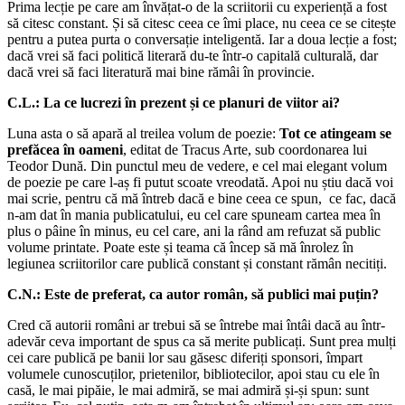
Prima lecție pe care am învățat-o de la scriitorii cu experiență a fost
să citesc constant. Și să citesc ceea ce îmi place, nu ceea ce se citește
pentru a putea purta o conversație inteligentă. Iar a doua lecție a fost;
dacă vrei să faci politică literară du-te într-o capitală culturală, dar
dacă vrei să faci literatură mai bine rămâi în provincie.
C.L.: La ce lucrezi în prezent și ce planuri de viitor ai?
Luna asta o să apară al treilea volum de poezie:
Tot ce atingeam se
prefăcea în oameni
, editat de Tracus Arte, sub coordonarea lui
Teodor Dună. Din punctul meu de vedere, e cel mai elegant volum
de poezie pe care l-aș fi putut scoate vreodată. Apoi nu știu dacă voi
mai scrie, pentru că mă întreb dacă e bine ceea ce spun, ce fac, dacă
n-am dat în mania publicatului, eu cel care spuneam cartea mea în
plus o pâine în minus, eu cel care, ani la rând am refuzat să public
volume printate. Poate este și teama că încep să mă înrolez în
legiunea scriitorilor care publică constant și constant rămân necitiți.
C.N.: Este de preferat, ca autor român, să publici mai puțin?
Cred că autorii români ar trebui să se întrebe mai întâi dacă au într-
adevăr ceva important de spus ca să merite publicați. Sunt prea mulți
cei care publică pe banii lor sau găsesc diferiți sponsori, împart
volumele cunoscuților, prietenilor, bibliotecilor, apoi stau cu ele în
casă, le mai pipăie, le mai admiră, se mai admiră și-și spun: sunt