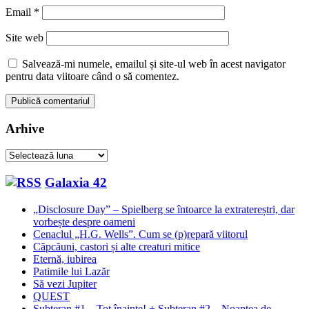
Email
*
Site web
Salvează-mi numele, emailul și site-ul web în acest navigator
pentru data viitoare când o să comentez.
Arhive
Arhive
Galaxia 42
„Disclosure Day” – Spielberg se întoarce la extratereștri, dar
vorbește despre oameni
Cenaclul „H.G. Wells”. Cum se (p)repară viitorul
Căpcăuni, castori și alte creaturi mitice
Eternă, iubirea
Patimile lui Lazăr
Să vezi Jupiter
QUEST
Subteran #1 – Tot înainte! + Subteran #2 – Noaptea de