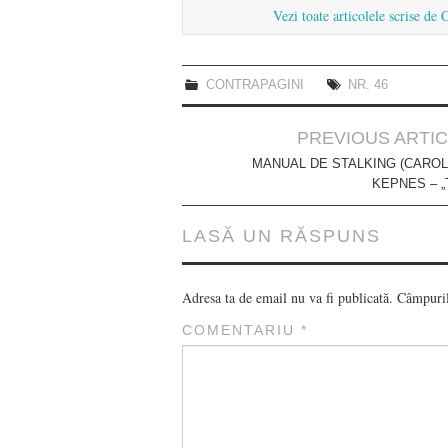
Vezi toate articolele scrise de
CONTRAPAGINI
NR. 46
Post
PREVIOUS ARTI
navigation
MANUAL DE STALKING (CAROL
KEPNES – „
LASĂ UN RĂSPUNS
Adresa ta de email nu va fi publicată.
Câmpuril
COMENTARIU
*