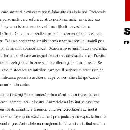
care amintirile existente pot fi înlocuite cu altele noi. Proiectele
a persoanele care suferă de stres post-traumatic, anxietate sau
 fi, așa cum istoria ne-a dovedit nemijlocit, devastatoare.
 Circuit Genetics au realizat primele experimente de acest gen,
or. Tehnica presupune sensibilizarea unor neuroni la lumină prin
elor un anumit comportament. Șoarecii și-au amintit „o experiență
diferite de cei care au experimentat cu adevărat durerea. Practic,
ier în același mod în care sunt codificate și amintirile reale. Se
zate în stocarea amintirilor, care pot fi activate și reactivate de
ntificarea precisă a acestora, după ce s-a vehiculat ipoteza că
emoriei din creier.
au fost așezați într-o cameră prin a cărui podea trecea curent
pereții camerei erau albaștri. Animalele au învăţat să asocieze
 un soi de amintire a traumei. Ulterior, cercetătorii au mutat
culoarea roșie și nu exista curent prin podea şi au expus la lumină
cutului șoc. Animalele au reacţionat la fel ca atunci când se aflau