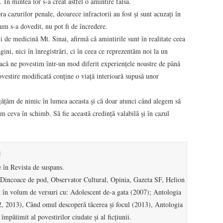
. În mintea lor s-a creat astfel o amintire falsă.
pra cazurilor penale, deoarece infractorii au fost și sunt acuzați în
cum s-a dovedit, nu pot fi de încredere.
ii de medicină Mt. Sinai, afirmă că amintirile sunt în realitate ceea
ni, nici în înregistrări, ci în ceea ce reprezentăm noi la un
acă ne povestim într-un mod diferit experiențele noastre de până
povestire modificată conține o viață interioară supusă unor
agățăm de nimic în lumea aceasta și că doar atunci când alegem să
m ceva în schimb. Să fie această credință valabilă și în cazul
u
e în Revista de suspans.
: Dincoace de pod, Observator Cultural, Opinia, Gazeta SF, Helion
 în volum de versuri cu: Adolescent de-a gata (2007); Antologia
2, 2013), Când omul descoperă tăcerea și focul (2013), Antologia
mpătimit al povestirilor ciudate și al ficțiunii.