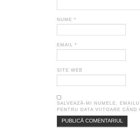
NUME
*
EMAIL
*
SITE WEB
SALVEAZĂ-MI NUMELE, EMAILU
PENTRU DATA VIITOARE CÂND