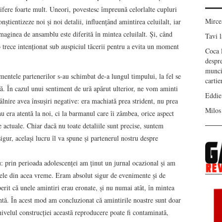
difere foarte mult. Uneori, povestesc împreună celorlalte cupluri
Mirc
știentizeze noi și noi detalii, influențând amintirea celuilalt, iar
maginea de ansamblu este diferită în mintea celuilalt. Și, când
Tavi
l
o trece intenționat sub auspiciul tăcerii pentru a evita un moment
Coca
despr
munci
imentele partenerilor s-au schimbat de-a lungul timpului, la fel se
carti
ă. În cazul unui sentiment de ură apărut ulterior, ne vom aminti
Eddie
âlnire avea însușiri negative: era machiată prea strident, nu prea
Milos
u era atentă la noi, ci la barmanul care îi zâmbea, orice aspect
e actuale. Chiar dacă nu toate detaliile sunt precise, suntem
gur, același lucru îl va spune și partenerul nostru despre
u: prin perioada adolescenței am ținut un jurnal ocazional și am
 mele din acea vreme. Eram absolut sigur de evenimente și de
erit că unele amintiri erau eronate, și nu numai atât, în mintea
ntă. În acest mod am concluzionat că amintirile noastre sunt doar
nivelul construcției această reproducere poate fi contaminată,