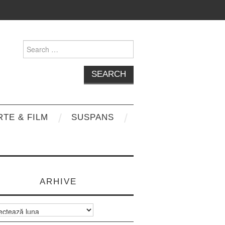
Search
for:
RTE & FILM
SUSPANS
ARHIVE
e