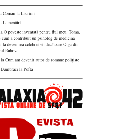
ea Coman
la
Lacrimi
a
Lamentări
la
O poveste inventată pentru fiul meu, Toma,
e cum a contribuit un psiholog de medicina
i la devenirea celebrei vindecătoare Olga din
erul Rahova
la
Cum am devenit autor de romane polițiste
 Dumbraci
la
Pofta