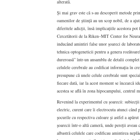
alterată.
Și mai grav este că s-au descoperit metode prin 
oamenilor de știință au un scop nobil, de a ajut
diferitele adicții, însă implicațiile acestora pot
Cercetătorii de la Riken–MIT Center for Neural
inducând amintiri false unor șoareci de laborat
tehnica optogeneticii pentru a genera rozătoar
dureroasă” într-un ansamblu de detalii complet 
celulele cerebrale au codificat informația în cre
presupune că unele celule cerebrale sunt speciali
fiecare dată, iar la acest moment se încearcă ide
acestea se află în zona hipocampului, centrul m
Revenind la experimentul cu șoarecii: subiecții 
electric, curent care îi electrocuta atunci când 
şocurile cu respectiva culoare și astfel a apărut
şoarecii într-o altă cameră, unde pereții aveau 
albastră celulele care codificau amintirea neplă