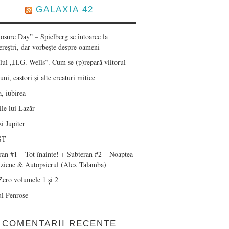
GALAXIA 42
losure Day” – Spielberg se întoarce la
ereștri, dar vorbește despre oameni
lul „H.G. Wells”. Cum se (p)repară viitorul
ni, castori și alte creaturi mitice
, iubirea
le lui Lazăr
i Jupiter
ST
ran #1 – Tot înainte! + Subteran #2 – Noaptea
nziene & Autopsierul (Alex Talamba)
Zero volumele 1 și 2
ul Penrose
COMENTARII RECENTE