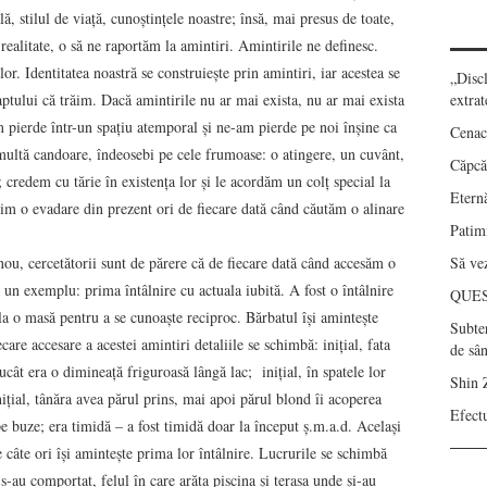
ă, stilul de viață, cunoștințele noastre; însă, mai presus de toate,
ealitate, o să ne raportăm la amintiri. Amintirile ne definesc.
r. Identitatea noastră se construiește prin amintiri, iar acestea se
„Disc
aptului că trăim. Dacă amintirile nu ar mai exista, nu ar mai exista
extrat
 pierde într-un spațiu atemporal și ne-am pierde pe noi înșine ca
Cenac
 multă candoare, îndeosebi pe cele frumoase: o atingere, un cuvânt,
Căpcău
; credem cu tărie în existența lor și le acordăm un colț special la
Eternă
im o evadare din prezent ori de fiecare dată când căutăm o alinare
Patimi
ou, cercetătorii sunt de părere că de fiecare dată când accesăm o
Să vez
un exemplu: prima întâlnire cu actuala iubită. A fost o întâlnire
QUE
s la o masă pentru a se cunoaște reciproc. Bărbatul își amintește
Subte
iecare accesare a acestei amintiri detaliile se schimbă: inițial, fata
de sâ
ucât era o dimineață friguroasă lângă lac; inițial, în spatele lor
Shin 
ițial, tânăra avea părul prins, mai apoi părul blond îi acoperea
Efect
e buze; era timidă – a fost timidă doar la început ș.m.a.d. Același
 câte ori își amintește prima lor întâlnire. Lucrurile se schimbă
e s-au comportat, felul în care arăta piscina și terasa unde și-au