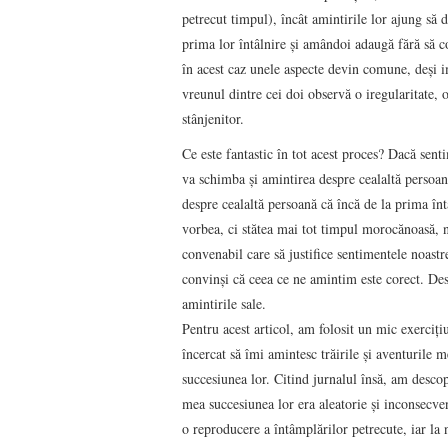
petrecut timpul), încât amintirile lor ajung să 
prima lor întâlnire și amândoi adaugă fără să con
în acest caz unele aspecte devin comune, deși i
vreunul dintre cei doi observă o iregularitate, 
stânjenitor.
Ce este fantastic în tot acest proces? Dacă sent
va schimba și amintirea despre cealaltă persoan
despre cealaltă persoană că încă de la prima înt
vorbea, ci stătea mai tot timpul morocănoasă, n
convenabil care să justifice sentimentele noastr
convinși că ceea ce ne amintim este corect. Desi
amintirile sale.
Pentru acest articol, am folosit un mic exerciți
încercat să îmi amintesc trăirile și aventurile
succesiunea lor. Citind jurnalul însă, am descop
mea succesiunea lor era aleatorie și inconsecve
o reproducere a întâmplărilor petrecute, iar la 