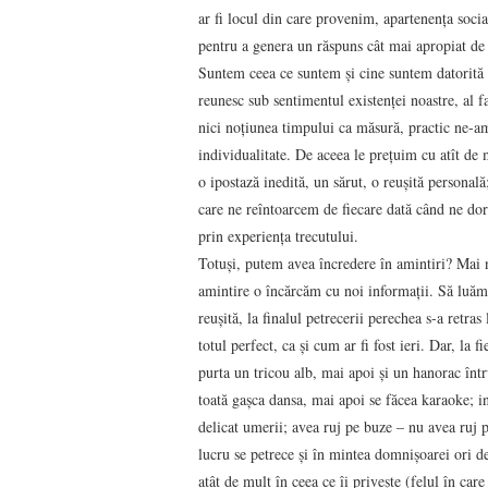
ar fi locul din care provenim, apartenența social
pentru a genera un răspuns cât mai apropiat de r
Suntem ceea ce suntem și cine suntem datorită lo
reunesc sub sentimentul existenței noastre, al f
nici noțiunea timpului ca măsură, practic ne-am
individualitate. De aceea le prețuim cu atît de
o ipostază inedită, un sărut, o reușită personală
care ne reîntoarcem de fiecare dată când ne dor
prin experiența trecutului.
Totuși, putem avea încredere în amintiri? Mai n
amintire o încărcăm cu noi informații. Să luăm 
reușită, la finalul petrecerii perechea s-a retra
totul perfect, ca și cum ar fi fost ieri. Dar, la f
purta un tricou alb, mai apoi și un hanorac într
toată gașca dansa, mai apoi se făcea karaoke; in
delicat umerii; avea ruj pe buze – nu avea ruj p
lucru se petrece și în mintea domnișoarei ori de
atât de mult în ceea ce îi privește (felul în car