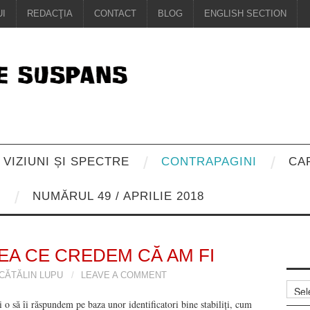
I
REDACŢIA
CONTACT
BLOG
ENGLISH SECTION
VIZIUNI ȘI SPECTRE
CONTRAPAGINI
CA
8
NUMĂRUL 49 / APRILIE 2018
A CE CREDEM CĂ AM FI
CĂTĂLIN LUPU
LEAVE A COMMENT
Arhiv
 o să îi răspundem pe baza unor identificatori bine stabiliți, cum