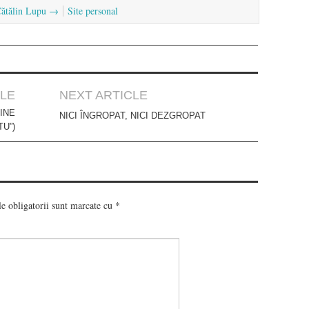
 Cătălin Lupu
→
Site personal
CLE
NEXT ARTICLE
INE
NICI ÎNGROPAT, NICI DEZGROPAT
TU”)
e obligatorii sunt marcate cu
*