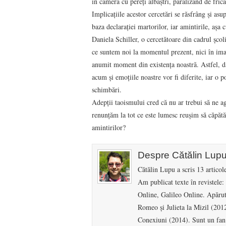
în camera cu pereți albaștri, paralizând de frică
Implicațiile acestor cercetări se răsfrâng și asu
baza declarației martorilor, iar amintirile, așa 
Daniela Schiller, o cercetătoare din cadrul școl
ce suntem noi la momentul prezent, nici în imagi
anumit moment din existența noastră. Astfel, d
acum și emoțiile noastre vor fi diferite, iar o 
schimbări.
Adepții taoismului cred că nu ar trebui să ne 
renunțăm la tot ce este lumesc reușim să căpătă
amintirilor?
Despre Cătălin Lup
Cătălin Lupu a scris 13 articol
Am publicat texte în revistele
Online, Galileo Online. Apărut
Romeo și Julieta la Mizil (201
Conexiuni (2014). Sunt un fan î