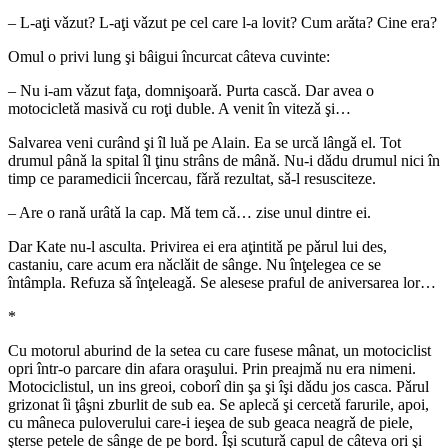
– L-aţi vǎzut? L-aţi vǎzut pe cel care l-a lovit? Cum arǎta? Cine era?
Omul o privi lung şi bâigui încurcat câteva cuvinte:
– Nu i-am vǎzut faţa, domnişoarǎ. Purta cascǎ. Dar avea o
motocicletǎ masivǎ cu roţi duble. A venit în vitezǎ şi…
Salvarea veni curând şi îl luǎ pe Alain. Ea se urcǎ lângǎ el. Tot
drumul pânǎ la spital îl ţinu strâns de mânǎ. Nu-i dǎdu drumul nici în
timp ce paramedicii încercau, fǎrǎ rezultat, sǎ-l resusciteze.
– Are o ranǎ urâtǎ la cap. Mǎ tem cǎ… zise unul dintre ei.
Dar Kate nu-l asculta. Privirea ei era aţintitǎ pe pǎrul lui des,
castaniu, care acum era nǎclǎit de sânge. Nu înţelegea ce se
întâmpla. Refuza sǎ înţeleagǎ. Se alesese praful de aniversarea lor…
*
Cu motorul aburind de la setea cu care fusese mânat, un motociclist
opri într-o parcare din afara oraşului. Prin preajmǎ nu era nimeni.
Motociclistul, un ins greoi, coborî din şa şi îşi dǎdu jos casca. Pǎrul
grizonat îi ţâşni zburlit de sub ea. Se aplecǎ şi cercetǎ farurile, apoi,
cu mâneca puloverului care-i ieşea de sub geaca neagrǎ de piele,
şterse petele de sânge de pe bord. Îşi scuturǎ capul de câteva ori şi