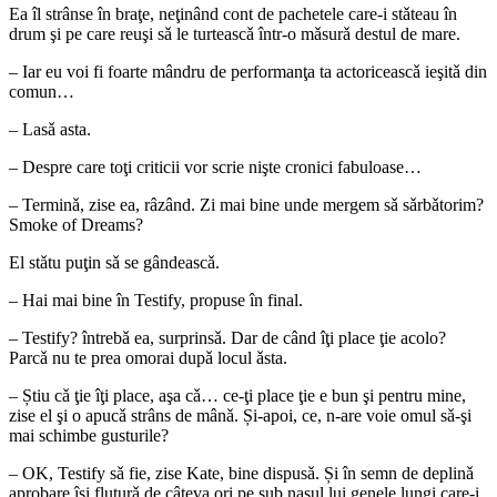
Ea îl strânse în braţe, neţinând cont de pachetele care-i stǎteau în
drum şi pe care reuşi sǎ le turteascǎ într-o mǎsurǎ destul de mare.
– Iar eu voi fi foarte mândru de performanţa ta actoriceascǎ ieşitǎ din
comun…
– Lasǎ asta.
– Despre care toţi criticii vor scrie nişte cronici fabuloase…
– Terminǎ, zise ea, râzând. Zi mai bine unde mergem sǎ sǎrbǎtorim?
Smoke of Dreams?
El stǎtu puţin sǎ se gândeascǎ.
– Hai mai bine în Testify, propuse în final.
– Testify? întrebǎ ea, surprinsǎ. Dar de când îţi place ţie acolo?
Parcǎ nu te prea omorai dupǎ locul ǎsta.
– Știu cǎ ţie îţi place, aşa cǎ… ce-ţi place ţie e bun şi pentru mine,
zise el şi o apucǎ strâns de mânǎ. Și-apoi, ce, n-are voie omul sǎ-şi
mai schimbe gusturile?
– OK, Testify sǎ fie, zise Kate, bine dispusǎ. Și în semn de deplinǎ
aprobare îşi fluturǎ de câteva ori pe sub nasul lui genele lungi care-i