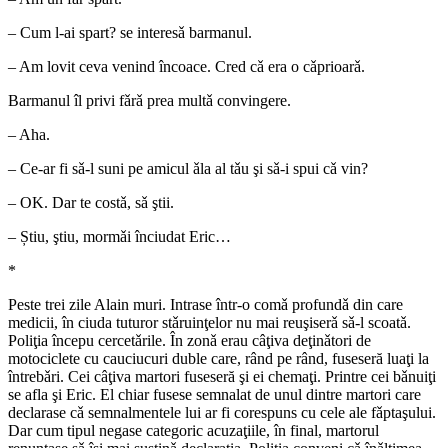
– Cum l-ai spart? se interesǎ barmanul.
– Am lovit ceva venind încoace. Cred cǎ era o cǎprioarǎ.
Barmanul îl privi fǎrǎ prea multǎ convingere.
– Aha.
– Ce-ar fi sǎ-l suni pe amicul ǎla al tǎu şi sǎ-i spui cǎ vin?
– OK. Dar te costǎ, sǎ ştii.
– Știu, ştiu, mormǎi înciudat Eric…
*
Peste trei zile Alain muri. Intrase într-o comǎ profundǎ din care
medicii, în ciuda tuturor stǎruinţelor nu mai reuşiserǎ sǎ-l scoatǎ.
Poliţia începu cercetǎrile. În zonǎ erau câţiva deţinǎtori de
motociclete cu cauciucuri duble care, rând pe rând, fuseseră luaţi la
întrebǎri. Cei câţiva martori fuseseră şi ei chemaţi. Printre cei bǎnuiţi
se afla şi Eric. El chiar fusese semnalat de unul dintre martori care
declarase cǎ semnalmentele lui ar fi corespuns cu cele ale fǎptaşului.
Dar cum tipul negase categoric acuzaţiile, în final, martorul