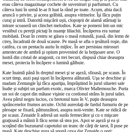
erau câteva magazinaşe cochete de suveniruri şi parfumuri. Cu
câteva luni în urmǎ le-ar fi luat la rând pe toate. Acum, abia dacǎ
aruncǎ o privire, şi aceea grǎbitǎ, asupra vitrinelor. Îşi fǎcu puțin
curaj şi intrǎ. Datoritǎ mişcǎrii ușii, clopoţeii de alamǎ atârnaţi la
intrare scoaserǎ un clinchet melodios. Kate se pomeni într-un mic
vestibul cu pereţii pictaţi în nuanţe liliachii. Încăperea era sumar
mobilată. Doar în centru se găsea o masǎ rotundǎ, joasǎ, din lemn de
cireș, încadrată de douǎ scaune. Pe masǎ se afla o ţesǎturǎ roşie, din
catifea, cu un pentaclu auriu în mijloc. În aer persistau mirosuri
amestecate de ambrǎ şi opium provenind de la beţişoare arse. O
lustrǎ din cristal de aragonit, cu trei becuri, dispusǎ chiar deasupra
mesei, proiecta în încǎpere o luminǎ gǎlbuie.
Kate înaintǎ pânǎ în dreptul mesei şi se aşezǎ, sfioasă, pe scaun. În
scurt timp, auzi paşi uşori în încǎperea alǎturatǎ. Uşa se deschise şi
madam Zentangle îşi fǎcu apariţia, împrǎştiind în jurul siluetei sale
înalte și subţiri un parfum exotic, marca Olivier Mallemouche. Purta
un soi de capot din mǎtase vişinie cu cordonul strâns în jurul taliei.
Avea pǎrul negru lucios, cu bretonul tuns în V, puţin deasupra
sprâncenelor frumos arcuite. Ochii aureolaţi de fardul fumuriu de pe
pleoape se fixarǎ, pǎtrunzǎtori, asupra noii-venite. Kate se ridicǎ de
pe scaun. Zenaide îi adresǎ un surâs fermecǎtor şi cu o mişcare
graţioasǎ a mâinii îi fǎcu semn sǎ stea jos. Apoi se aşezǎ şi ea şi
scoţând din buzunarul capotului un teanc de cǎrţi de tarot, îl puse pe
masǎ. Kate deschise gura sǎ spunǎ ceva dar Zenaide o opri: