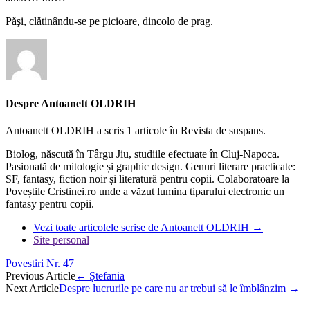
Pǎşi, clǎtinându-se pe picioare, dincolo de prag.
Despre Antoanett OLDRIH
Antoanett OLDRIH a scris 1 articole în Revista de suspans.
Biolog, născută în Târgu Jiu, studiile efectuate în Cluj-Napoca.
Pasionată de mitologie și graphic design. Genuri literare practicate:
SF, fantasy, fiction noir și literatură pentru copii. Colaboratoare la
Poveștile Cristinei.ro unde a văzut lumina tiparului electronic un
fantasy pentru copii.
Vezi toate articolele scrise de Antoanett OLDRIH
→
Site personal
Povestiri
Nr. 47
Post
Previous Article
←
Ștefania
Next Article
Despre lucrurile pe care nu ar trebui să le îmblânzim
→
navigation