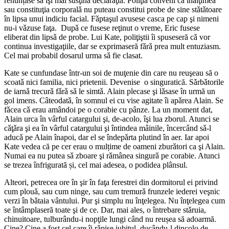
renunțase sǎ îşi mai susţinǎ declaraţia. Poliţia conveni cǎ înǎlţimea
sau constituţia corporalǎ nu puteau constitui probe de sine stǎtǎtoare
în lipsa unui indiciu facial. Fǎptaşul avusese casca pe cap şi nimeni
nu-i vǎzuse faţa. Dupǎ ce fusese reţinut o vreme, Eric fusese
eliberat din lipsǎ de probe. Lui Kate, poliţiştii îi spuseseră cǎ vor
continua investigaţiile, dar se exprimaseră fǎrǎ prea mult entuziasm.
Cel mai probabil dosarul urma sǎ fie clasat.
Kate se cunfundase într-un soi de muţenie din care nu reuşeau să o
scoatǎ nici familia, nici prietenii. Devenise o singuratică. Sǎrbǎtorile
de iarnǎ trecurǎ fǎrǎ sǎ le simtǎ. Alain plecase şi lǎsase în urmă un
gol imens. Câteodatǎ, în somnul ei cu vise agitate îi apǎrea Alain. Se
fǎcea cǎ erau amândoi pe o corabie cu pânze. La un moment dat,
Alain urca în vârful catargului şi, de-acolo, îşi lua zborul. Atunci se
cǎţǎra şi ea în vârful catargului şi întindea mâinile, încercând sǎ-l
aducǎ pe Alain înapoi, dar el se îndepǎrta plutind în aer. Iar apoi
Kate vedea că pe cer erau o mulțime de oameni zburǎtori ca şi Alain.
Numai ea nu putea sǎ zboare şi rǎmânea singurǎ pe corabie. Atunci
se trezea înfrigurată și, cel mai adesea, o podidea plânsul.
Alteori, petrecea ore în şir în faţa ferestrei din dormitorul ei privind
cum plouǎ, sau cum ninge, sau cum tremurǎ frunzele iederei veşnic
verzi în bǎtaia vântului. Pur şi simplu nu înţelegea. Nu înţelegea cum
se întâmplaseră toate şi de ce. Dar, mai ales, o întrebare stǎruia,
chinuitoare, tulburându-i nopţile lungi când nu reușea să adoarmă.
Cine? Cine a fost cel care îi rǎpise iubitul, ducându-l dincolo de