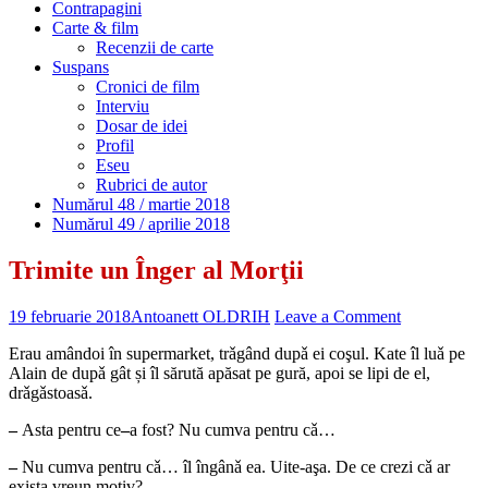
Contrapagini
Carte & film
Recenzii de carte
Suspans
Cronici de film
Interviu
Dosar de idei
Profil
Eseu
Rubrici de autor
Numărul 48 / martie 2018
Numărul 49 / aprilie 2018
Trimite un Înger al Morţii
19 februarie 2018
Antoanett OLDRIH
Leave a Comment
Erau amândoi în supermarket, trǎgând dupǎ ei coşul. Kate îl luǎ pe
Alain de dupǎ gât și îl sărută apăsat pe gură, apoi se lipi de el,
drǎgǎstoasǎ.
–
Asta pentru ce
–
a fost? Nu cumva pentru cǎ…
–
Nu cumva pentru cǎ… îl îngânǎ ea. Uite-aşa. De ce crezi cǎ ar
exista vreun motiv?