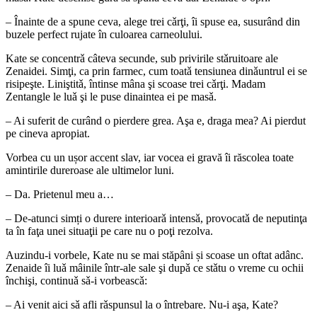
– Înainte de a spune ceva, alege trei cǎrţi, îi spuse ea, susurând din
buzele perfect rujate în culoarea carneolului.
Kate se concentrǎ câteva secunde, sub privirile stǎruitoare ale
Zenaidei. Simţi, ca prin farmec, cum toatǎ tensiunea dinǎuntrul ei se
risipeşte. Liniştitǎ, întinse mâna şi scoase trei cǎrţi. Madam
Zentangle le luǎ şi le puse dinaintea ei pe masǎ.
– Ai suferit de curând o pierdere grea. Aşa e, draga mea? Ai pierdut
pe cineva apropiat.
Vorbea cu un ușor accent slav, iar vocea ei gravă îi răscolea toate
amintirile dureroase ale ultimelor luni.
– Da. Prietenul meu a…
– De-atunci simți o durere interioarǎ intensǎ, provocatǎ de neputinţa
ta în faţa unei situaţii pe care nu o poţi rezolva.
Auzindu-i vorbele, Kate nu se mai stăpâni și scoase un oftat adânc.
Zenaide îi luǎ mâinile într-ale sale şi dupǎ ce stǎtu o vreme cu ochii
închişi, continuǎ sǎ-i vorbeascǎ:
– Ai venit aici sǎ afli rǎspunsul la o întrebare. Nu-i aşa, Kate?