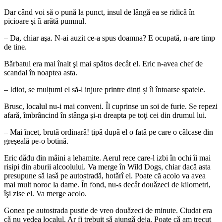
Dar când voi să o punǎ la punct, insul de lângǎ ea se ridicǎ în
picioare şi îi arǎtǎ pumnul.
– Da, chiar aşa. N-ai auzit ce-a spus doamna? E ocupatǎ, n-are timp
de tine.
Bǎrbatul era mai înalt şi mai spǎtos decât el. Eric n-avea chef de
scandal în noaptea asta.
– Idiot, se mulțumi el să-l injure printre dinți și îi întoarse spatele.
Brusc, localul nu-i mai conveni. Îl cuprinse un soi de furie. Se repezi
afarǎ, îmbrâncind în stânga şi-n dreapta pe toţi cei din drumul lui.
– Mai încet, brutǎ ordinarǎ! ţipǎ dupǎ el o fatǎ pe care o cǎlcase din
greşealǎ pe-o botinǎ.
Eric dǎdu din mâini a lehamite. Aerul rece care-l izbi în ochi îi mai
risipi din aburii alcoolului. Va merge în Wild Dogs, chiar dacǎ asta
presupune sǎ iasǎ pe autostradǎ, hotǎrî el. Poate că acolo va avea
mai mult noroc la dame. În fond, nu-s decât douǎzeci de kilometri,
îşi zise el. Va merge acolo.
Gonea pe autostrada pustie de vreo douǎzeci de minute. Ciudat era
cǎ nu vedea localul. Ar fi trebuit sǎ ajungǎ deja. Poate cǎ am trecut