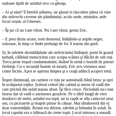
sudoare lipitǎ de asfaltul rece ca gheaţa.
– Ai şi uitat? îl întrebǎ arǎtarea, iar glasul ei răscolitor părea că vine
din străvechi caverne ale pământului, acolo unde, mistuitor, arde
focul veșnic al Gheenei.
– Îţi jur cǎ nu l-am vǎzut. Nu l-am vǎzut, gemu Eric.
– E prea târziu acum, rosti demonul, înălțându-și aripile negre,
solzoase, în timp ce limbi prelungi de foc îi ieșeau din gurǎ.
Și, în urletele deznǎdǎjduite ale nefericitului înlǎnţuit, porni în goanǎ
turbatǎ, cǎlǎrind motocicleta care scuipa scântei şi flǎcǎri de sub roţi.
Trecu peste trupul condamnatului, lăsând în urmă o brazdă de pneuri
fierbinţi. Cu o secundă înainte să moară, Eric avu viziunea unui
crater încins. Apoi se aşternu liniştea şi o ceaţă adâncǎ acoperi totul.
Înspre dimineaţǎ, un camion ce rula pe autostradǎ frânǎ brusc şi opri
în scrâşnetul roţilor. Șoferul coborî din cabinǎ şi merse sǎ vadǎ din
care pricinǎ din asfalt ieşeau aburi. Îşi fǎcu cruce. Niciodatǎ nu-i mai
fusese dat sǎ vadǎ o asemenea grozǎvie. Pe o dârǎ lungǎ de vreo
douǎzeci de metri, asfaltul era topit, iar la capǎt se afla cadavrul unui
om, cu picioarele şi braţele prinse în cătușe. Mai rǎmǎseserǎ din el
doar extremitǎţile. Restul era diform, zdrobit şi înfundat în asfalt. În
locul capului era o bǎltoacǎ de creier topit. Locul mirosea a smoalǎ