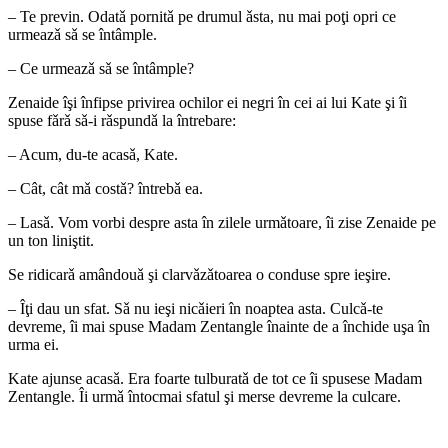
– Te previn. Odatǎ pornitǎ pe drumul ǎsta, nu mai poţi opri ce
urmeazǎ sǎ se întâmple.
– Ce urmeazǎ sǎ se întâmple?
Zenaide îşi înfipse privirea ochilor ei negri în cei ai lui Kate şi îi
spuse fǎrǎ sǎ-i rǎspundǎ la întrebare:
– Acum, du-te acasǎ, Kate.
– Cât, cât mǎ costǎ? întrebǎ ea.
– Lasǎ. Vom vorbi despre asta în zilele urmǎtoare, îi zise Zenaide pe
un ton liniştit.
Se ridicarǎ amândouǎ şi clarvǎzǎtoarea o conduse spre ieşire.
– Îţi dau un sfat. Sǎ nu ieşi nicǎieri în noaptea asta. Culcǎ-te
devreme, îi mai spuse Madam Zentangle înainte de a închide uşa în
urma ei.
Kate ajunse acasǎ. Era foarte tulburatǎ de tot ce îi spusese Madam
Zentangle. Îi urmǎ întocmai sfatul şi merse devreme la culcare.