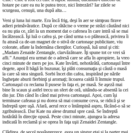
hotare pe care ea nu le putea trece, nici întrezări? Iar zilele se
scurgeau, cenuşii, una dupǎ alta…
Veni şi luna lui marte. Era încǎ frig, deşi în aer se simţeau firave
adieri primǎvǎratice. Dupǎ ce rǎtǎcise o vreme pe strǎzi cǎutând nici
ea nu ştia ce, zǎri la un moment dat o cafenea în care intrǎ sǎ se mai
încǎlzeascǎ. Îşi luǎ o cafea şi, pe când urma s-o plǎteascǎ, privirea îi
fu atrasǎ ca de-un magnet de o stivǎ de cartonaşe publicitare, viu
colorate, aflate la îndemâna clienţilor. Curioasǎ, luǎ unul şi citi:
„Madam Zenaide Zentangle, clarvǎzǎtoare. Îţi spune tot ce vrei sǎ
afli.” Anunţul era urmat de o adresǎ care se afla în apropiere, la vreo
cinci minute de mers pe jos. Kate învârti, nehotǎrâtǎ, cartonaşul între
degete, apoi îl bǎgǎ în buzunar, îşi plǎti consumaţia şi cǎutǎ o masǎ
la care sǎ stea singurǎ. Sorbi încet din cafea, inspirând pe nǎrile
îngheţate aburii fierbinţi şi aromaţi; licoarea caldǎ îi înmuie trupul.
Cartonaşul cu reclama îl pusese în faţa ei, pe masǎ. Se aşezǎ mai
bine în scaun şi astfel trecu un sfert de orǎ, uitându-se absentǎ la cei
din jur. Din când în când mai privea cartonaşul. Apoi, cum îşi
terminase cafeaua şi nu dorea să mai consume ceva, se ridicǎ şi se
îndreptǎ spre uşǎ. Afarǎ, aerul rece o întâmpinǎ aspru, fǎcând-o sǎ se
zgribuleascǎ. Dar Kate nu alese drumul spre casǎ. Se îndreptǎ
hotǎrâtǎ în direcţie opusǎ. Peste cinci minute, ajungea la adresa
indicatǎ în reclamǎ şi se oprea în faţa uşii Zenaidei Zentangle.
Clǎdirea, de secol nouǎsprezece, avea un singur etaj şi la parter mai