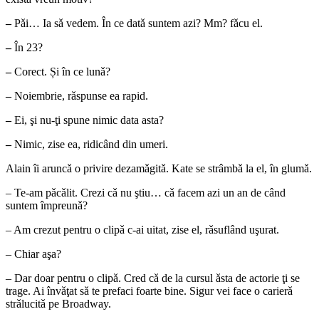
–
Pǎi… Ia sǎ vedem. În ce datǎ suntem azi? Mm? fǎcu el.
–
În 23?
–
Corect. Și în ce lunǎ?
–
Noiembrie, rǎspunse ea rapid.
–
Ei, şi nu-ţi spune nimic data asta?
–
Nimic, zise ea, ridicând din umeri.
Alain îi aruncǎ o privire dezamǎgitǎ. Kate se strâmbǎ la el, în glumǎ.
– Te-am pǎcǎlit. Crezi cǎ nu ştiu… cǎ facem azi un an de când
suntem împreunǎ?
– Am crezut pentru o clipǎ c-ai uitat, zise el, rǎsuflând uşurat.
– Chiar aşa?
– Dar doar pentru o clipǎ. Cred cǎ de la cursul ǎsta de actorie ţi se
trage. Ai învǎţat sǎ te prefaci foarte bine. Sigur vei face o carierǎ
strǎlucitǎ pe Broadway.