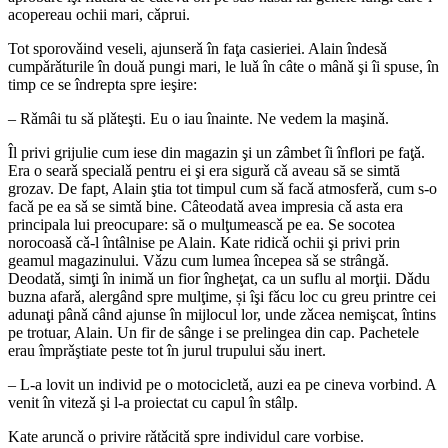
acopereau ochii mari, cǎprui.
Tot sporovǎind veseli, ajunserǎ în faţa casieriei. Alain îndesǎ
cumpǎrǎturile în douǎ pungi mari, le luǎ în câte o mânǎ şi îi spuse, în
timp ce se îndrepta spre ieşire:
– Rǎmâi tu sǎ plǎteşti. Eu o iau înainte. Ne vedem la maşinǎ.
Îl privi grijulie cum iese din magazin şi un zâmbet îi înflori pe faţǎ.
Era o searǎ specialǎ pentru ei şi era sigurǎ cǎ aveau să se simtă
grozav. De fapt, Alain ştia tot timpul cum sǎ facǎ atmosferǎ, cum s-o
facǎ pe ea sǎ se simtǎ bine. Câteodatǎ avea impresia cǎ asta era
principala lui preocupare: să o mulţumeascǎ pe ea. Se socotea
norocoasǎ cǎ-l întâlnise pe Alain. Kate ridicǎ ochii şi privi prin
geamul magazinului. Vǎzu cum lumea începea sǎ se strângǎ.
Deodatǎ, simţi în inimǎ un fior îngheţat, ca un suflu al morţii. Dǎdu
buzna afarǎ, alergând spre mulţime, și îşi fǎcu loc cu greu printre cei
adunaţi pânǎ când ajunse în mijlocul lor, unde zǎcea nemişcat, întins
pe trotuar, Alain. Un fir de sânge i se prelingea din cap. Pachetele
erau împrǎştiate peste tot în jurul trupului sǎu inert.
– L-a lovit un individ pe o motocicletǎ, auzi ea pe cineva vorbind. A
venit în vitezǎ şi l-a proiectat cu capul în stâlp.
Kate aruncǎ o privire rǎtǎcitǎ spre individul care vorbise.