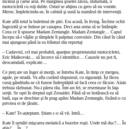
încinsǎ şi carne arsǎ. Pe marginea şoselei zǎcea, rǎsturnatǎ, o
motocicletǎ cu roţi duble. Omul se abţinu cu greu sǎ nu vomite.
Merse, împleticindu-se, în cabinǎ şi sunǎ la numǎrul de intervenţii.
Kate aflǎ totul la buletinul de ştiri. Era acasǎ, în living. Închise ochii
îngrozitǎ şi se întinse pe canapea. Deci asta urma sǎ se întâmple.
Ceea ce îi spusese Madam Zentangle. Madam Zentangle… Capul
începu sǎ-i vâjâie şi tâmplele îi palpitau convulsiv. Din când în când
mai ajungeau pânǎ la ea frânturi din reportaj:
– Cadavrul, cel mai probabil, aparţine proprietarului motocicletei,
Eric Malkovski… sǎ încerce sǎ-l identifice… Cauzele nu pot fi,
deocamdatǎ, explicate…
Ce preţ are un înger al morţii, se întreba Kate, în timp ce mergea,
agale, pe stradă. Va afla curând răspunsul, cu siguranță. Își făcea
curaj gândindu-se că fusese îndreptățită să facă ceea ce făcuse. Alain
trebuia răzbunat. Nu-i părea rău. Într-un fel, se resemnase în faţa
sorţii. Se opri în dreptul uşii Zenaidei. Pânǎ sǎ se hotǎrascǎ ea sǎ
batǎ, uşa se deschise şi în prag apǎru Madam Zentangle, fixând-o cu
privirea ei de jǎratic.
– Kate! Te-așteptam. Știam c-o sǎ vii. Intrǎ…
Kate îi urmǎri mişcarea molaticǎ a buzelor roşii. Unde mǎ duc?… În
abis?… În…?