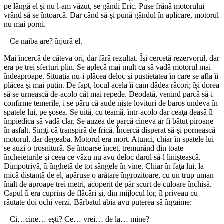
pe lângǎ el şi nu l-am vǎzut, se gândi Eric. Puse frânǎ motorului
vrând sǎ se întoarcǎ. Dar când sǎ-şi punǎ gândul în aplicare, motorul
nu mai porni.
– Ce naiba are? înjurǎ el.
Mai încercǎ de câteva ori, dar fǎrǎ rezultat. Îşi cercetǎ rezervorul, dar
era pe trei sferturi plin. Se aplecǎ mai mult ca sǎ vadǎ motorul mai
îndeaproape. Situaţia nu-i plǎcea deloc şi pustietatea în care se afla îi
plǎcea şi mai puţin. De fapt, locul acela îi cam dǎdea rǎcori; își dorea
sǎ se urneascǎ de-acolo cât mai repede. Deodatǎ, venind parcǎ sǎ-i
confirme temerile, i se pǎru cǎ aude nişte lovituri de baros undeva în
spatele lui, pe şosea. Se uitǎ, cu teamă, într-acolo dar ceaţa deasǎ îl
împiedica sǎ vadǎ clar. Se auzea de parcǎ cineva ar fi bǎtut piroane
în asfalt. Simţi cǎ transpirǎ de fricǎ. Încercǎ disperat sǎ-şi porneascǎ
motorul, dar degeaba. Motorul era mort. Atunci, chiar în spatele lui
se auzi o trosniturǎ. Se întoarse încet, tremurând din toate
încheieturile şi ceea ce vǎzu nu avu deloc darul sǎ-l linişteascǎ.
Dimpotrivǎ, îi îngheţǎ de tot sângele în vine. Chiar în faţa lui, la
micǎ distanţǎ de el, apǎruse o arǎtare îngrozitoare, cu un trup uman
înalt de aproape trei metri, acoperit de păr scurt de culoare închisă.
Capul îi era cuprins de flǎcǎri şi, din mijlocul lor, îl priveau cu
rǎutate doi ochi verzi. Bǎrbatul abia avu puterea sǎ îngaime:
– Ci…cine… eşti? Ce… vrei… de la… mine?