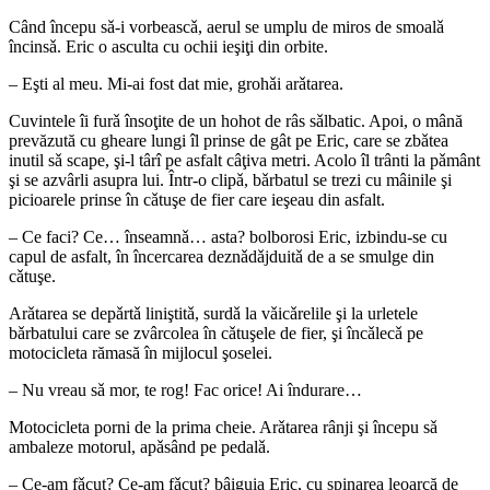
Când începu sǎ-i vorbeascǎ, aerul se umplu de miros de smoalǎ
încinsǎ. Eric o asculta cu ochii ieşiţi din orbite.
– Eşti al meu. Mi-ai fost dat mie, grohǎi arǎtarea.
Cuvintele îi furǎ însoţite de un hohot de râs sǎlbatic. Apoi, o mână
prevăzută cu gheare lungi îl prinse de gât pe Eric, care se zbǎtea
inutil sǎ scape, şi-l târî pe asfalt câţiva metri. Acolo îl trânti la pǎmânt
şi se azvârli asupra lui. Într-o clipǎ, bǎrbatul se trezi cu mâinile şi
picioarele prinse în cǎtuşe de fier care ieşeau din asfalt.
– Ce faci? Ce… înseamnǎ… asta? bolborosi Eric, izbindu-se cu
capul de asfalt, în încercarea deznǎdǎjduitǎ de a se smulge din
cǎtuşe.
Arǎtarea se depǎrtǎ liniştitǎ, surdǎ la vǎicǎrelile şi la urletele
bǎrbatului care se zvârcolea în cǎtuşele de fier, şi încǎlecǎ pe
motocicleta rămasă în mijlocul şoselei.
– Nu vreau sǎ mor, te rog! Fac orice! Ai îndurare…
Motocicleta porni de la prima cheie. Arǎtarea rânji şi începu sǎ
ambaleze motorul, apǎsând pe pedalǎ.
– Ce-am fǎcut? Ce-am fǎcut? bâiguia Eric, cu spinarea leoarcă de