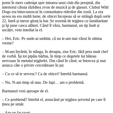
porni în mers cadenţat spre intrarea unui club din preajmǎ, din
interiorul cǎruia rǎzbǎtea zvon de muzicǎ şi de glasuri. Clubul Wild
Dogs era binecunoscut în comunitatea riderilor din zonǎ. La ora
aceea nu era multǎ lume, de obicei începeau sǎ se strângǎ dupǎ orele
22. Intrǎ şi merse glonţ la bar. Se rezemǎ de tejghea cu familiaritate
şi îşi puse casca alǎturi. Când îl vǎzu, barmanul, un tip înalt și
uscățiv, veni imediat la el.
– Hei, Eric. Pe unde-ai umblat, cǎ nu te-am mai vǎzut în ultima
vreme?
– M-am învârtit, în stânga, în dreapta, zise Eric, fǎrǎ prea mult chef
de vorbǎ. Îşi tot pipǎia bǎrbia, în timp ce degetele lui bǎteau
nervoase în metalul tejghelei. Din când în când, se întorcea şi mai
arunca câte o privire cercetǎtoare în jur.
– Cu ce sǎ te servesc? Ca de obicei? întrebǎ barmanul.
– Nu. N-am timp sǎ stau. De fapt… am o problemǎ.
Barmanul veni aproape de el.
– Ce problemǎ? întrebă el, aruncând pe tejghea șervetul pe care îl
ținea pe umăr.
– Am un far spart.