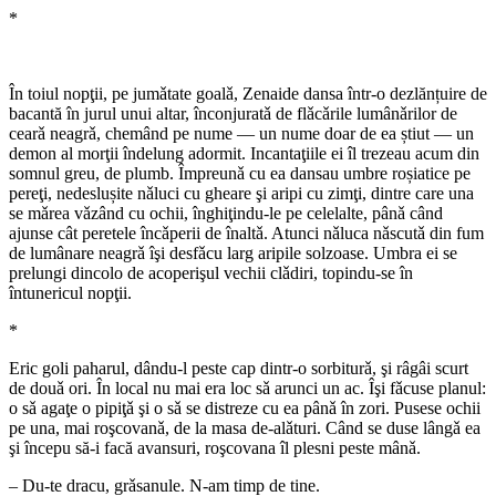
*
În toiul nopţii, pe jumǎtate goalǎ, Zenaide dansa într-o dezlănțuire de
bacantă în jurul unui altar, înconjuratǎ de flǎcǎrile lumânǎrilor de
cearǎ neagrǎ, chemând pe nume — un nume doar de ea știut — un
demon al morţii îndelung adormit. Incantaţiile ei îl trezeau acum din
somnul greu, de plumb. Împreunǎ cu ea dansau umbre roșiatice pe
pereţi, nedeslușite nǎluci cu gheare şi aripi cu zimţi, dintre care una
se mǎrea vǎzând cu ochii, înghiţindu-le pe celelalte, pânǎ când
ajunse cât peretele încǎperii de înaltǎ. Atunci nǎluca nǎscutǎ din fum
de lumânare neagrǎ îşi desfǎcu larg aripile solzoase. Umbra ei se
prelungi dincolo de acoperişul vechii clǎdiri, topindu-se în
întunericul nopţii.
*
Eric goli paharul, dându-l peste cap dintr-o sorbiturǎ, şi râgâi scurt
de douǎ ori. În local nu mai era loc sǎ arunci un ac. Îşi fǎcuse planul:
o sǎ agaţe o pipiţǎ şi o sǎ se distreze cu ea pânǎ în zori. Pusese ochii
pe una, mai roşcovanǎ, de la masa de-alǎturi. Când se duse lângǎ ea
şi începu să-i facă avansuri, roşcovana îl plesni peste mânǎ.
– Du-te dracu, grǎsanule. N-am timp de tine.