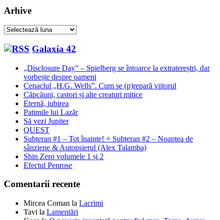
Arhive
Arhive
Galaxia 42
„Disclosure Day” – Spielberg se întoarce la extratereștri, dar
vorbește despre oameni
Cenaclul „H.G. Wells”. Cum se (p)repară viitorul
Căpcăuni, castori și alte creaturi mitice
Eternă, iubirea
Patimile lui Lazăr
Să vezi Jupiter
QUEST
Subteran #1 – Tot înainte! + Subteran #2 – Noaptea de
sânziene & Autopsierul (Alex Talamba)
Shin Zero volumele 1 și 2
Efectul Penrose
Comentarii recente
Mircea Coman
la
Lacrimi
Tavi
la
Lamentări