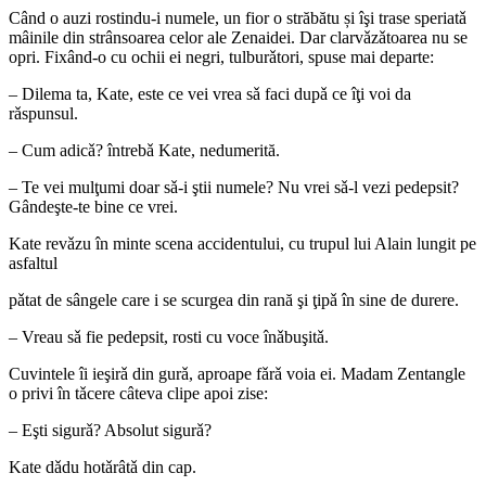
Când o auzi rostindu-i numele, un fior o străbătu și îşi trase speriatǎ
mâinile din strânsoarea celor ale Zenaidei. Dar clarvǎzǎtoarea nu se
opri. Fixând-o cu ochii ei negri, tulburǎtori, spuse mai departe:
– Dilema ta, Kate, este ce vei vrea sǎ faci dupǎ ce îţi voi da
rǎspunsul.
– Cum adicǎ? întrebǎ Kate, nedumerită.
– Te vei mulţumi doar sǎ-i ştii numele? Nu vrei sǎ-l vezi pedepsit?
Gândeşte-te bine ce vrei.
Kate revǎzu în minte scena accidentului, cu trupul lui Alain lungit pe
asfaltul
pǎtat de sângele care i se scurgea din rană şi ţipǎ în sine de durere.
– Vreau sǎ fie pedepsit, rosti cu voce înǎbuşitǎ.
Cuvintele îi ieşirǎ din gurǎ, aproape fǎrǎ voia ei. Madam Zentangle
o privi în tǎcere câteva clipe apoi zise:
– Eşti sigurǎ? Absolut sigurǎ?
Kate dǎdu hotǎrâtǎ din cap.