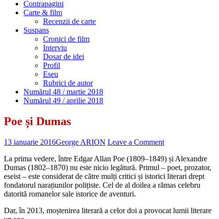
Contrapagini
Carte & film
Recenzii de carte
Suspans
Cronici de film
Interviu
Dosar de idei
Profil
Eseu
Rubrici de autor
Numărul 48 / martie 2018
Numărul 49 / aprilie 2018
Poe și Dumas
13 ianuarie 2016
George ARION
Leave a Comment
La prima vedere, între Edgar Allan Poe (1809–1849) și Alexandre
Dumas (1802–1870) nu este nicio legătură. Primul – poet, prozator,
eseist – este considerat de către mulți critici și istorici literari drept
fondatorul narațiunilor polițiste. Cel de al doilea a rămas celebru
datorită romanelor sale istorice de aventuri.
Dar, în 2013, moștenirea literară a celor doi a provocat lumii literare