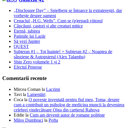
„Disclosure Day” – Spielberg se întoarce la extratereștri, dar
vorbește despre oameni
Cenaclul „H.G. Wells”. Cum se (p)repară viitorul
Căpcăuni, castori și alte creaturi mitice
Eternă, iubirea
Patimile lui Lazăr
Să vezi Jupiter
QUEST
Subteran #1 – Tot înainte! + Subteran #2 – Noaptea de
sânziene & Autopsierul (Alex Talamba)
Shin Zero volumele 1 și 2
Efectul Penrose
Comentarii recente
Mircea Coman
la
Lacrimi
Tavi
la
Lamentări
Coca
la
O poveste inventată pentru fiul meu, Toma, despre
cum a contribuit un psiholog de medicina muncii la devenirea
celebrei vindecătoare Olga din cartierul Rahova
Eddie
la
Cum am devenit autor de romane polițiste
Milos Dumbraci
la
Pofta