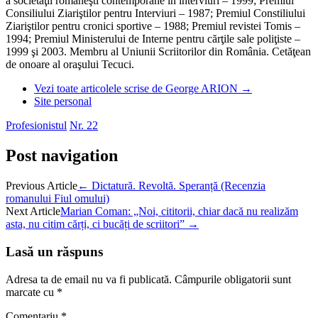
a societăţii româneşti contemporane în interviuri – 1999; Premiul
Consiliului Ziariştilor pentru Interviuri – 1987; Premiul Constiliului
Ziariştilor pentru cronici sportive – 1988; Premiul revistei Tomis –
1994; Premiul Ministerului de Interne pentru cărţile sale poliţiste –
1999 şi 2003. Membru al Uniunii Scriitorilor din România. Cetăţean
de onoare al oraşului Tecuci.
Vezi toate articolele scrise de George ARION
→
Site personal
Profesionistul
Nr. 22
Post navigation
Previous Article
←
Dictatură. Revoltă. Speranță (Recenzia
romanului Fiul omului)
Next Article
Marian Coman: „Noi, cititorii, chiar dacă nu realizăm
asta, nu citim cărți, ci bucăți de scriitori”
→
Lasă un răspuns
Adresa ta de email nu va fi publicată.
Câmpurile obligatorii sunt
marcate cu
*
Comentariu
*