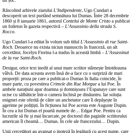
un șoc.
Răscolind arhivele ziarului
L’Indipendente
, Ugo Cundari a
descoperit un text purtând semnătura lui Dumas. Între 28 decembrie
1860 și 8 ianuarie 1861, autorul
Contelui de Monte Cristo
a publicat
un foileton în gazeta respectivă –
L’Assassinio della strada S.
Rocco.
Ugo Cundari l-a editat în volum sub titlul
L’Assassinio di rue Saint-
Roch.
Deoarece nu exista niciun manuscris în franceză, un alt
cercetător, Jocelyn Fiorina l-a tradus în această limbă –
L’Assassinat
de la rue Saint-Roch.
Desigur, orice text inedit al unui mare scriitor stârnește întotdeauna
vâlvă. De data aceasta avem însă de-a face cu o surpriză de mari
proporții: proza pe care a publicat-o Dumas în Italia coincide, în
mare parte, cu povestirea
Crimele din Rue Morgue
a lui Poe. În
ambele narațiuni apar doamna și domnișoara l’Espanaye care sunt
ucise cu sălbăticie într-o camera închisă pe dinăuntru. Iar soluția
enigmei este oferită de către un anchetator care îi depășește în
agerime pe polițiști. În ficțiunea lui Poe acesta este Auguste Dupin.
În cea a lui Dumas el poartă numele de… Edgar Poe. Pentru ca
lucrurile să fie și mai încurcate, pe doctorul din paginile scriitorului
american îl cheamă… Dumas. În cele ale francezului… Dupin.
Unii cercetători au avansat o ipoteză în legătură cu acest nume, care