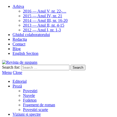
Arhiva
2016 — Anul V, nr. 22-…
2015 — Anul IV, nr. 21
2014 — Anul III, nr. 16-20
2013 — Anul II, nr. 4-15
2012 — Anul I, nr. 1-3
Ghidul colaboratorului
Redacţia
Contact
Blog
English Section
Search for:
Menu
Close
Editorial
Proză
Povestiri
Nuvele
Foileton
Fragment de roman
Povestiri scurte
Viziuni și spectre