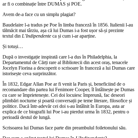
ar fi o combinație între DUMAS și POE.
Avem de-a face cu un simplu plagiat?
Baudelaire l-a tradus pe Poe în limba franceză în 1856. Italienii l-au
tălmăcit mai târziu, așa că lui Dumas i-a fost ușor să-și prezinte
textul din
L’Indipendente
ca și cum i-ar aparține.
Și totuși…
După o investigație inspirată care l-a dus în Philadelphia, la
Departamentul de Cărți rare al Bibliotecii din acest oraș, tenacele
Jocelyn Fiorina a descoperit o scrisoare în franceză a lui Dumas care
istorisește ceva surprinzător.
În 1832, Edgar Allan Poe ar fi venit la Paris și, beneficiind de o
recomandare din partea lui Fenimore Cooper, îl întâlnește pe Dumas
cu care se împrietenește. Cei doi locuiesc împreună, fac deseori
plimbări nocturne și poartă conversații pe teme literare, filosofice și
politice. Dacă într-adevăr cei doi s-au întâlnit în Europa, asta ar
explica de ce biografii lui Poe i-au pierdut urma în 1832, pentru o
perioadă destul de lungă.
Scrisoarea lui Dumas face parte din preambulul foiletonului său.