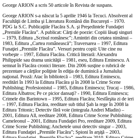
George ARION a scris 50 articole în Revista de suspans.
George ARION s-a născut la 5 aprilie 1946 la Tecuci. Absolvent al
Facultăţii de Limba şi Literatura Română din Bucureşti – 1970.
PDG la S.C. Publicaţiile Flacăra S.A. şi Preşedintele Fundaţiei
„Premiile Flacăra”. A publicat: Cărţi de poezie: Copiii lăsaţi singuri
– 1979, Editura „Scrisul românesc”; Amintiri din cetatea nimănui –
1983, Editura „Cartea românească”; Traversarea – 1997, Editura
Funaţiei „Premiile Flacăra”. Versuri pentru copii: Uite cine nu
vorbeşte – 1997, Ediura Flacăra. Critică literară: Alexandru
Philippide sau drama unicităţii – 1981, eseu, Editura Eminescu. A
semnat în Flacăra cronici literare. Din 2006 susţine o rubrică de
prezentare a cărţilor poliţiste în ediţia de duminică a Jurnalului
naţional. Proză: Atac în bibliotecă – 1983, Editura Eminescu,
reeditări în 1993 la Editura Flacăra şi în 2008 la Crime Scene
Publishing; Profesionistul – 1985, Editura Eminescu; Trucaj – 1986,
Editura Albatros; Pe ce picior dansaţi? - 1990, Editura Eminescu;
Crimele din Barintown – 1995, Editura Flacăra; Nesfârşita zi de ieri
– 1997, Editura Flacăra, reeditare sub titlul Şah la rege în 2008 la
Editura Tritonic; Detectiv fără voie (integrala Andrei Mladin) –
2001, Editura All, reeditare 2008, Editura Crime Scene Publishing;
Cameleonul – 2001, Editura Fundaţiei Pro, reeditare 2009, Editura
Crime Scene Publishing; Anchetele unui detectiv singur – 2003,
Editura Fundaţiei „Premiile Flacăra”; Spioni în arşiţă – 2003,
Editura Fundaţiei „Premiile Flacăra”, reeditare 2010, Editura Crime