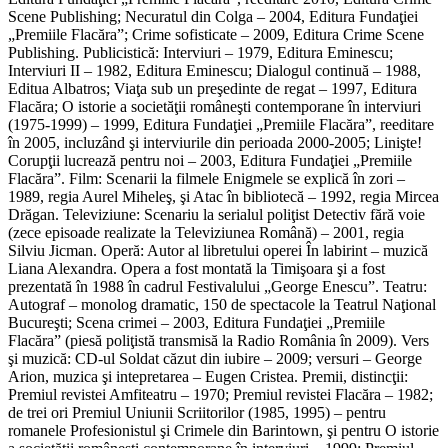
Scene Publishing; Necuratul din Colga – 2004, Editura Fundaţiei
„Premiile Flacăra”; Crime sofisticate – 2009, Editura Crime Scene
Publishing. Publicistică: Interviuri – 1979, Editura Eminescu;
Interviuri II – 1982, Editura Eminescu; Dialogul continuă – 1988,
Editua Albatros; Viaţa sub un preşedinte de regat – 1997, Editura
Flacăra; O istorie a societăţii româneşti contemporane în interviuri
(1975-1999) – 1999, Editura Fundaţiei „Premiile Flacăra”, reeditare
în 2005, incluzând şi interviurile din perioada 2000-2005; Linişte!
Corupţii lucrează pentru noi – 2003, Editura Fundaţiei „Premiile
Flacăra”. Film: Scenarii la filmele Enigmele se explică în zori –
1989, regia Aurel Miheleş, şi Atac în bibliotecă – 1992, regia Mircea
Drăgan. Televiziune: Scenariu la serialul poliţist Detectiv fără voie
(zece episoade realizate la Televiziunea Română) – 2001, regia
Silviu Jicman. Operă: Autor al libretului operei În labirint – muzică
Liana Alexandra. Opera a fost montată la Timişoara şi a fost
prezentată în 1988 în cadrul Festivalului „George Enescu”. Teatru:
Autograf – monolog dramatic, 150 de spectacole la Teatrul Naţional
Bucureşti; Scena crimei – 2003, Editura Fundaţiei „Premiile
Flacăra” (piesă poliţistă transmisă la Radio România în 2009). Vers
şi muzică: CD-ul Soldat căzut din iubire – 2009; versuri – George
Arion, muzica şi intepretarea – Eugen Cristea. Premii, distincţii:
Premiul revistei Amfiteatru – 1970; Premiul revistei Flacăra – 1982;
de trei ori Premiul Uniunii Scriitorilor (1985, 1995) – pentru
romanele Profesionistul şi Crimele din Barintown, şi pentru O istorie