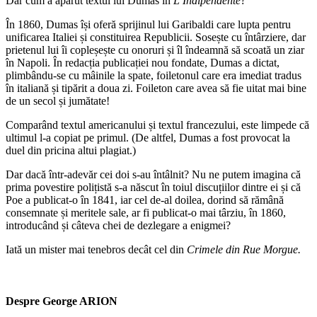
Dar cum a apărut textul lui Dumas în
L’Indipendente
?
În 1860, Dumas își oferă sprijinul lui Garibaldi care lupta pentru
unificarea Italiei și constituirea Republicii. Sosește cu întârziere, dar
prietenul lui îi copleșește cu onoruri și îl îndeamnă să scoată un ziar
în Napoli. În redacția publicației nou fondate, Dumas a dictat,
plimbându-se cu mâinile la spate, foiletonul care era imediat tradus
în italiană și tipărit a doua zi. Foileton care avea să fie uitat mai bine
de un secol și jumătate!
Comparând textul americanului și textul francezului, este limpede că
ultimul l-a copiat pe primul. (De altfel, Dumas a fost provocat la
duel din pricina altui plagiat.)
Dar dacă într-adevăr cei doi s-au întâlnit? Nu ne putem imagina că
prima povestire polițistă s-a născut în toiul discuțiilor dintre ei și că
Poe a publicat-o în 1841, iar cel de-al doilea, dorind să rămână
consemnate și meritele sale, ar fi publicat-o mai târziu, în 1860,
introducând și câteva chei de dezlegare a enigmei?
Iată un mister mai tenebros decât cel din
Crimele din Rue
Morgue.
Despre George ARION