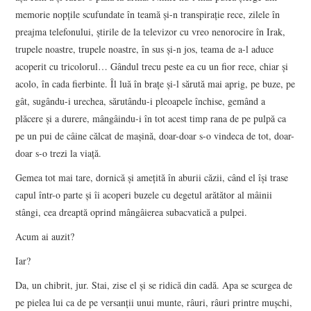
memorie nopţile scufundate în teamă şi-n transpiraţie rece, zilele în
preajma telefonului, ştirile de la televizor cu vreo nenorocire în Irak,
trupele noastre, trupele noastre, în sus şi-n jos, teama de a-l aduce
acoperit cu tricolorul… Gândul trecu peste ea cu un fior rece, chiar şi
acolo, în cada fierbinte. Îl luă în braţe şi-l sărută mai aprig, pe buze, pe
gât, sugându-i urechea, sărutându-i pleoapele închise, gemând a
plăcere şi a durere, mângâindu-i în tot acest timp rana de pe pulpă ca
pe un pui de câine călcat de maşină, doar-doar s-o vindeca de tot, doar-
doar s-o trezi la viaţă.
Gemea tot mai tare, dornică şi ameţită în aburii căzii, când el îşi trase
capul într-o parte şi îi acoperi buzele cu degetul arătător al mâinii
stângi, cea dreaptă oprind mângâierea subacvatică a pulpei.
Acum ai auzit?
Iar?
Da, un chibrit, jur. Stai, zise el şi se ridică din cadă. Apa se scurgea de
pe pielea lui ca de pe versanţii unui munte, râuri, râuri printre muşchi,