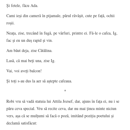
Şi fetele, făcu Ada.
Cami ieşi din cameră în pijamale, părul răvăşit, cute pe faţă, ochii
roşii.
Neaţa, zise, trecând în fugă, pe vârfuri, printre ei. Fă-le o cafea, Ig,
fac şi eu un duş rapid şi vin.
Am băut deja, zise Cătălina.
Lasă, că mai beţi una, zise Ig.
Vai, voi aveţi balcon!
Şi toţi s-au dus la aer să aştepte cafeaua.
*
Robi vru să vadă statuia lui Attila Jozsef, dar, ajuns în faţa ei, nu i se
păru ceva special. Vru să recite ceva, dar nu mai ţinea minte niciun
vers, aşa că se mulţumi să facă o poză, imitând poziţia poetului şi
declamă satisfăcut: