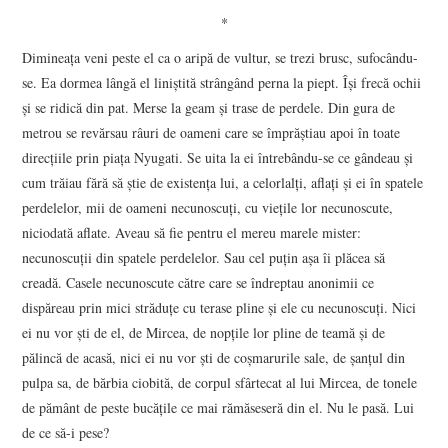
*
Dimineaţa veni peste el ca o aripă de vultur, se trezi brusc, sufocându-
se. Ea dormea lângă el liniştită strângând perna la piept. Îşi frecă ochii
şi se ridică din pat. Merse la geam şi trase de perdele. Din gura de
metrou se revărsau râuri de oameni care se împrăştiau apoi în toate
direcţiile prin piaţa Nyugati. Se uita la ei întrebându-se ce gândeau şi
cum trăiau fără să ştie de existenţa lui, a celorlalţi, aflaţi şi ei în spatele
perdelelor, mii de oameni necunoscuţi, cu vieţile lor necunoscute,
niciodată aflate. Aveau să fie pentru el mereu marele mister:
necunoscuţii din spatele perdelelor. Sau cel puţin aşa îi plăcea să
creadă. Casele necunoscute către care se îndreptau anonimii ce
dispăreau prin mici străduţe cu terase pline şi ele cu necunoscuţi. Nici
ei nu vor şti de el, de Mircea, de nopţile lor pline de teamă şi de
pălincă de acasă, nici ei nu vor şti de coşmarurile sale, de şanţul din
pulpa sa, de bărbia ciobită, de corpul sfârtecat al lui Mircea, de tonele
de pământ de peste bucăţile ce mai rămăseseră din el. Nu le pasă. Lui
de ce să-i pese?