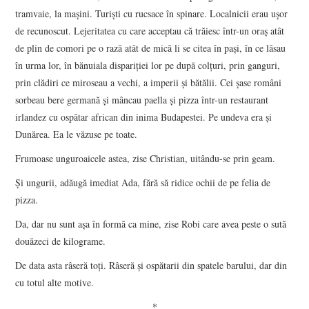
tramvaie, la maşini. Turişti cu rucsace în spinare. Localnicii erau uşor
de recunoscut. Lejeritatea cu care acceptau că trăiesc într-un oraş atât
de plin de comori pe o rază atât de mică li se citea în paşi, în ce lăsau
în urma lor, în bănuiala dispariţiei lor pe după colţuri, prin ganguri,
prin clădiri ce miroseau a vechi, a imperii şi bătălii. Cei şase români
sorbeau bere germană şi mâncau paella şi pizza într-un restaurant
irlandez cu ospătar african din inima Budapestei. Pe undeva era şi
Dunărea. Ea le văzuse pe toate.
Frumoase unguroaicele astea, zise Christian, uitându-se prin geam.
Şi ungurii, adăugă imediat Ada, fără să ridice ochii de pe felia de
pizza.
Da, dar nu sunt aşa în formă ca mine, zise Robi care avea peste o sută
douăzeci de kilograme.
De data asta râseră toţi. Râseră şi ospătarii din spatele barului, dar din
cu totul alte motive.
*