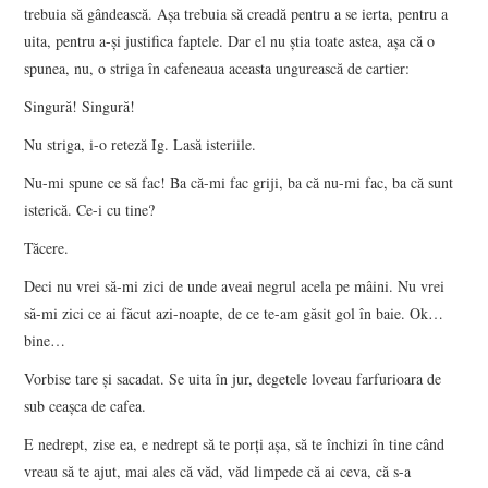
trebuia să gândească. Aşa trebuia să creadă pentru a se ierta, pentru a
uita, pentru a-şi justifica faptele. Dar el nu ştia toate astea, aşa că o
spunea, nu, o striga în cafeneaua aceasta ungurească de cartier:
Singură! Singură!
Nu striga, i-o reteză Ig. Lasă isteriile.
Nu-mi spune ce să fac! Ba că-mi fac griji, ba că nu-mi fac, ba că sunt
isterică. Ce-i cu tine?
Tăcere.
Deci nu vrei să-mi zici de unde aveai negrul acela pe mâini. Nu vrei
să-mi zici ce ai făcut azi-noapte, de ce te-am găsit gol în baie. Ok…
bine…
Vorbise tare şi sacadat. Se uita în jur, degetele loveau farfurioara de
sub ceaşca de cafea.
E nedrept, zise ea, e nedrept să te porţi aşa, să te închizi în tine când
vreau să te ajut, mai ales că văd, văd limpede că ai ceva, că s-a