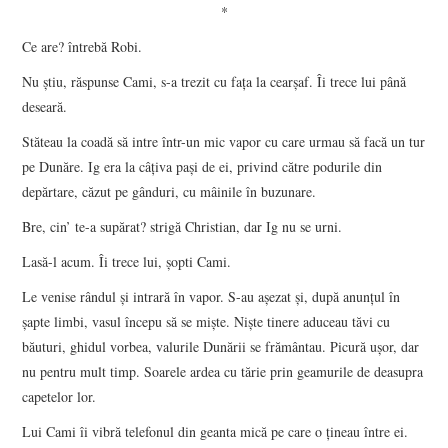
*
Ce are? întrebă Robi.
Nu ştiu, răspunse Cami, s-a trezit cu faţa la cearşaf. Îi trece lui până
deseară.
Stăteau la coadă să intre într-un mic vapor cu care urmau să facă un tur
pe Dunăre. Ig era la câţiva paşi de ei, privind către podurile din
depărtare, căzut pe gânduri, cu mâinile în buzunare.
Bre, cin’ te-a supărat? strigă Christian, dar Ig nu se urni.
Lasă-l acum. Îi trece lui, şopti Cami.
Le venise rândul şi intrară în vapor. S-au aşezat şi, după anunţul în
şapte limbi, vasul începu să se mişte. Nişte tinere aduceau tăvi cu
băuturi, ghidul vorbea, valurile Dunării se frământau. Picură uşor, dar
nu pentru mult timp. Soarele ardea cu tărie prin geamurile de deasupra
capetelor lor.
Lui Cami îi vibră telefonul din geanta mică pe care o ţineau între ei.