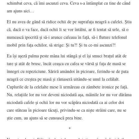
schimbat ceva, că îmi ascunzi ceva. Ceva s-a întâmplat cu tine de când
am ajuns aici…
El nu avea de gând să ridice ochii de pe suprafaţa neagră a cafelei. Ştia
că, dacă o va face, dacă ochii li se vor întâlni, ar fi tentat să urle, să o
numească ipocrită şi să-i arunce cafeaua în faţă, să-i fluture telefonul
mobil prin faţa ochilor, să strige: Şi tu?! Şi tu ce-mi ascunzi?!
Ea îşi aşeză palma peste mâna lui stângă şi el îşi smuci braţul atât de
tare şi atât de brusc, încât ceaşca cu cafea se vărsă şi faţa de masă se
înnegri cu repeziciune. Săriră amândoi în picioare, ferindu-se de pata
neagră ce creştea pe masă şi rămaseră uitându-se unul la celălalt.
Cuplurile de la celelalte mese îi urmăreau cu zâmbete ironice pe faţă.
Nu, relaţiile lor nu vor deveni niciodată aşa, mâinile lor nu vor dărâma
niciodată cafele şi ochii lor nu vor scăpăra niciodată ca ai celor doi
care stăteau în picioare tăcuţi, privindu-se ca nişte străini care, nu se
ştie cum, au ajuns să se cunoască prea bine.
*