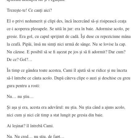
Trezeşte-te! Ce cauţi aici?
El o privi nedumerit şi clipi des, încă încercând să-şi risipească ceaţa
ce-i acoperea pleoapele. Se uită în jur: era în baie. Adormise acolo, pe
gresie. Era gol, cu capul sprijinit de cadă. Îşi duse cu repeziciune mâna
la ceafă. Pipăi, însă nu simţi nici urmă de sânge. Nu se lovise la cap.
Nu căzuse. E posibil să se fi aşezat pe jos şi să fi adormit? Dar cum?
De ce? Gol?…
În timp ce gândea toate acestea, Cami îl ajută să se ridice şi nu înceta
să-l întrebe ce căuta acolo. După câteva clipe o auzi şi deschise cu greu
gura pentru a rosti:
Nu… nu ştiu…
Şi aşa şi era, acesta era adevărul: nu ştia. Nu ştia când a ajuns acolo,
nici cum şi nici cât timp a stat lungit pe gresia din baie.
Ai leşinat? îl întrebă Cami.
Nu. Nu cred… nu ştiu, de fapt…