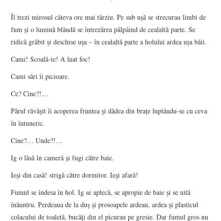
Îl trezi mirosul câteva ore mai târziu. Pe sub uşă se strecurau limbi de
fum şi o lumină blândă se întrezărea pâlpâind de cealaltă parte. Se
ridică grăbit şi deschise uşa – în cealaltă parte a holului ardea uşa băii.
Cami! Scoală-te! A luat foc!
Cami sări îi picioare.
Ce? Cine?!…
Părul răvăşit îi acoperea fruntea şi dădea din braţe luptându-se cu ceva
în întuneric.
Cine?… Unde?!…
Ig o lăsă în cameră şi fugi către baie.
Ieşi din casă! strigă către dormitor. Ieşi afară!
Fumul se îndesa în hol. Ig se aplecă, se apropie de baie şi se uită
înăuntru. Perdeaua de la duş şi prosoapele ardeau, ardea şi plasticul
colacului de toaletă, bucăţi din el picurau pe gresie. Dar fumul gros nu