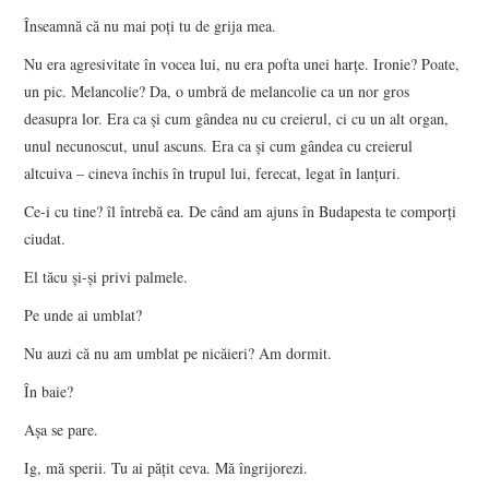
Înseamnă că nu mai poţi tu de grija mea.
Nu era agresivitate în vocea lui, nu era pofta unei harţe. Ironie? Poate,
un pic. Melancolie? Da, o umbră de melancolie ca un nor gros
deasupra lor. Era ca şi cum gândea nu cu creierul, ci cu un alt organ,
unul necunoscut, unul ascuns. Era ca şi cum gândea cu creierul
altcuiva – cineva închis în trupul lui, ferecat, legat în lanţuri.
Ce-i cu tine? îl întrebă ea. De când am ajuns în Budapesta te comporţi
ciudat.
El tăcu şi-şi privi palmele.
Pe unde ai umblat?
Nu auzi că nu am umblat pe nicăieri? Am dormit.
În baie?
Aşa se pare.
Ig, mă sperii. Tu ai păţit ceva. Mă îngrijorezi.