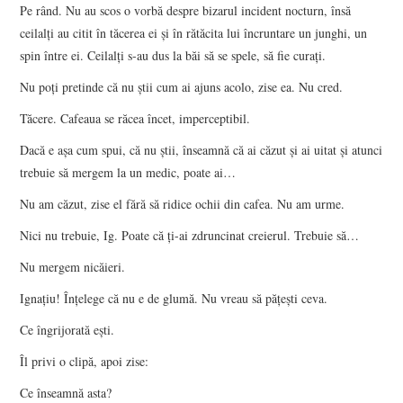
Pe rând. Nu au scos o vorbă despre bizarul incident nocturn, însă
ceilalţi au citit în tăcerea ei şi în rătăcita lui încruntare un junghi, un
spin între ei. Ceilalţi s-au dus la băi să se spele, să fie curaţi.
Nu poţi pretinde că nu ştii cum ai ajuns acolo, zise ea. Nu cred.
Tăcere. Cafeaua se răcea încet, imperceptibil.
Dacă e aşa cum spui, că nu ştii, înseamnă că ai căzut şi ai uitat şi atunci
trebuie să mergem la un medic, poate ai…
Nu am căzut, zise el fără să ridice ochii din cafea. Nu am urme.
Nici nu trebuie, Ig. Poate că ţi-ai zdruncinat creierul. Trebuie să…
Nu mergem nicăieri.
Ignaţiu! Înţelege că nu e de glumă. Nu vreau să păţeşti ceva.
Ce îngrijorată eşti.
Îl privi o clipă, apoi zise:
Ce înseamnă asta?