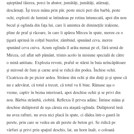
aşteptând tăierea, porci în abator, jumătăţi, jumătăţi, atârnaţi,
descărnaţi. Îşi trecu mâna prin păr, peste micii peri din barbă, peste
ochi, explozii de lumină se întindeau pe retina întunecată, apoi din nou
becul şi oglinda din faţa lui, care îi amintea de dimineţile irakiene,
pline de praf şi răcoare, în care îi apărea Mircea în spate, mereu cu o
ţigară aprinsă în colţul buzelor, zâmbind, spunând ceva, mereu
spunând ceva cuiva. Acum oglinda îl arăta numai pe el, fără urmă de
Mircea, cel aflat sub pământ, trimis acolo în misiune specială de către
o mină antitanc. Explozia reveni, praful se stârni în baia neîncăpătoare
şi mirosul de fum şi carne arsă se ridică din podea. Închise ochii.
Cicatricea de pe picior ardea. Strânse din ochi şi din dinţi şi-şi spuse că
nu e adevărat, că totul a trecut, că totul va fi bine. Rămase aşa o
vreme, captiv în bezna interioară, apoi deschise ochii şi se privi din
nou. Bărbia strâmbă, ciobită. Reflexia îl privea adânc. Întinse mâna şi
deschise dulăpiorul de uşa căruia era ataşată oglinda. Dulăpiorul însă
nu avea rafturi, nu avea nici placă în spate, ci dădea într-o gaură în
perete, prin care se vedea un alt perete de beton gri. Se ridică pe
vârfuri şi privi prin spaţiul deschis, lat, un horn înalt, o coloană