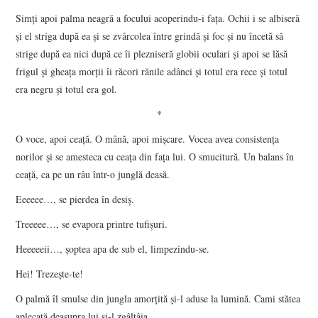
Simţi apoi palma neagră a focului acoperindu-i faţa. Ochii i se albiseră
şi el striga după ea şi se zvârcolea între grindă şi foc şi nu încetă să
strige după ea nici după ce îi plezniseră globii oculari şi apoi se lăsă
frigul şi gheaţa morţii îi răcori rănile adânci şi totul era rece şi totul
era negru şi totul era gol.
*
O voce, apoi ceaţă. O mână, apoi mişcare. Vocea avea consistenţa
norilor şi se amesteca cu ceaţa din faţa lui. O smucitură. Un balans în
ceaţă, ca pe un râu într-o junglă deasă.
Eeeeee…, se pierdea în desiş.
Treeeee…, se evapora printre tufişuri.
Heeeeeii…, şoptea apa de sub el, limpezindu-se.
Hei! Trezeşte-te!
O palmă îl smulse din jungla amorţită şi-l aduse la lumină. Cami stătea
aplecată deasupra lui şi-l zgâlţâia.