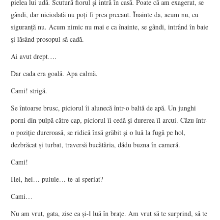
pielea lui udă. Scutură fiorul şi intră în casă. Poate că am exagerat, se
gândi, dar niciodată nu poţi fi prea precaut. Înainte da, acum nu, cu
siguranţă nu. Acum nimic nu mai e ca înainte, se gândi, intrând în baie
şi lăsând prosopul să cadă.
Ai avut drept….
Dar cada era goală. Apa calmă.
Cami! strigă.
Se întoarse brusc, piciorul îi alunecă într-o baltă de apă. Un junghi
porni din pulpă către cap, piciorul îi cedă şi durerea îl arcui. Căzu într-
o poziţie dureroasă, se ridică însă grăbit şi o luă la fugă pe hol,
dezbrăcat şi turbat, traversă bucătăria, dădu buzna în cameră.
Cami!
Hei, hei… puiule… te-ai speriat?
Cami…
Nu am vrut, gata, zise ea şi-l luă în braţe. Am vrut să te surprind, să te