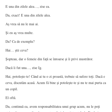
E una din zilele alea…, zise ea.
Da, exact! E una din zilele alea.
Aş vrea să nu le mai ai.
Şi eu aş vrea multe.
Da? Ca de exemplu?
Hai… ştii ceva?
Şopteau, dar o femeie din faţă se întoarse şi îi privi mustrător.
Dacă îi fut una…, zise Ig.
Hai, potoleşte-te! Când ai tu o zi proastă, trebuie să sufere toţi. Dacă e
ceva, discutăm acasă. Acum fă bine şi potoleşte-te şi nu te mai purta ca
un copil.
El oftă.
Da, continuă ea, avem responsabilitatea unui grup acum, nu le poţi