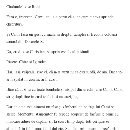
Ciudatule! zise Robi.
Faza e, interveni Cami, că i s-a părut că aude cum cineva aprinde
chibrituri.
Şi Cami făcu un gest cu mâna în dreptul tâmplei şi fredonă coloana
sonoră din Dosarele X.
Da, cred, zise Christian, se aprinsese focul pasiunii.
Râsete. Chiar şi Ig râdea.
Hai, lasă vrăjeala, zise el, că n-ai auzit tu că eşti surdă, de aia. Dacă te-
ai fi spălat în urechi, ai fi auzit.
Bine că auzi tu cu toate bombele şi nisipul din urechi, zise Cami. Când
strig după tine în casă te faci că nu auzi, ha, ha.
Dar de data asta nimeni nu râse şi zâmbetul de pe faţa lui Cami se
şterse. Momentul stânjenitor fu repede acoperit de farfuriile pline cu
mâncare aduse de ospătar şi, la scurt timp după, toţi cei şase se
afundară în felul unu, felul doi etc. Se uitau prin geam la trecători, la