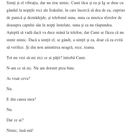
Simţi şi el vibraţia, dar nu zise nimic. Cami tăcu şi ea şi Ig se duse cu
gândul la nopţile reci ale Irakului, în care încercă să dea de ea, cuprins
de panică şi deznădejde, şi telefonul suna, suna ca muzica sferelor de
deasupra capului său în nopţi înstelate, suna şi ea nu răspundea.
Aşteptă să vadă dacă va duce mână la telefon, dar Cami se făcea că nu
simte nimic. Dacă a simţit el, se gândi, a simţit şi ea, doar că ea evită
să verifice. Şi din nou amintirea neagră, rece, teama.
Tot nu vrei să-mi zici ce ai păţit? întrebă Cami.
N-am ce să zic. Nu am dormit prea bine.
Ai visat ceva?
Nu.
E din cauza mea?
Nu.
Dar ce ai?
Nimic, lasă-mă!