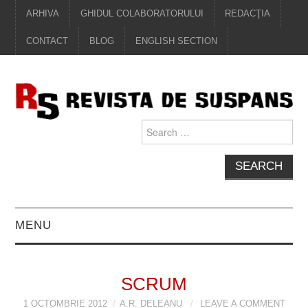
ARHIVA
GHIDUL COLABORATORULUI
REDACŢIA
CONTACT
BLOG
ENGLISH SECTION
Search
for:
MENU
EDITORIAL
SCRUM
PROZĂ
1 OCTOMBRIE 2012
A.R. DELEANU
LEAVE A COMMENT