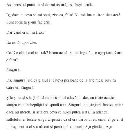
Aşa prost ai putut tu să dormi aseară, aşa îngrijorată…
Ig, dacă ai ceva să-mi spui, zise ea, fă-o! Nu mă lua cu ironiile astea!
Sunt soţia ta şi-mi fac griji.
Dar când eram în Irak?
Ea ezită, apoi zise:
Ce? Ce când erai în Irak? Eram acasă, soţie singură. Te aşteptam. Care
e faza?
Singură.
Da, singură! ridică glasul şi câteva persoane de la alte mese priviră
către ei. Singură!
Ştia şi ea şi ştia şi el că nu e cu totul adevărat, dar, cu toate acestea,
simţea că e îndreptăţită să spună asta. Singură, da, singură fusese, chiar
dacă nu mereu, şi asta era ceva ce nu-şi putea ierta. În adăncul
sufletului ei fusese singură, pentru că el era bărbatul ei, omul ei pe el îl
iubea, pentru el s-a născut şi pentru el va muri. Aşa gândea. Aşa