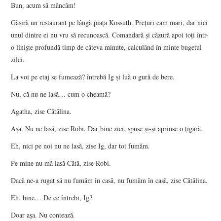
Bun, acum să mâncăm!
Găsiră un restaurant pe lângă piaţa Kossuth. Preţuri cam mari, dar nici
unul dintre ei nu vru să recunoască. Comandară şi căzură apoi toţi într-
o linişte profundă timp de câteva minute, calculând în minte bugetul
zilei.
La voi pe etaj se fumează? întrebă Ig şi luă o gură de bere.
Nu, că nu ne lasă… cum o cheamă?
Agatha, zise Cătălina.
Aşa. Nu ne lasă, zise Robi. Dar bine zici, spuse şi-şi aprinse o ţigară.
Eh, nici pe noi nu ne lasă, zise Ig, dar tot fumăm.
Pe mine nu mă lasă Cătă, zise Robi.
Dacă ne-a rugat să nu fumăm în casă, nu fumăm în casă, zise Cătălina.
Eh, bine… De ce întrebi, Ig?
Doar aşa. Nu contează.