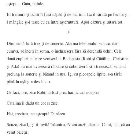
aştept… Gata, puiule.
El tremura şi ochii îi fură năpădiţi de lacrimi. Ea îl sărută pe frunte şi-
l mângâie şi-l trase cu ea între aşternuturi. Apoi căzură şi uitară tot.
*
Dimineaţă fură treziţi de sonerie. Alarma telefonului sunase, dar,
cumva, adânciţi în somn, o închiseseră fără să deschidă ochii. Cele
două cupluri cu care veniseră la Budapesta (Robi şi Cătălina, Christian
şi Ada) nu mai avuseseră răbdare şi coborâseră să-i trezească, sunând
prelung la sonerie şi bătând în uşă. Ig, cu pleoapele lipite, s-a târât
până la uşă şi a deschis-o.
Ce faci, bre, zise Robi, ai fost prea harnic azi-noapte?
Cătălina îi dădu un cot şi zise:
Hai, trezirea, ne aşteaptă Dunărea.
Scuze, zise Ig şi îi invită înăuntru. N-am auzit alarma. Cami, hai, că au
venit băieţii!