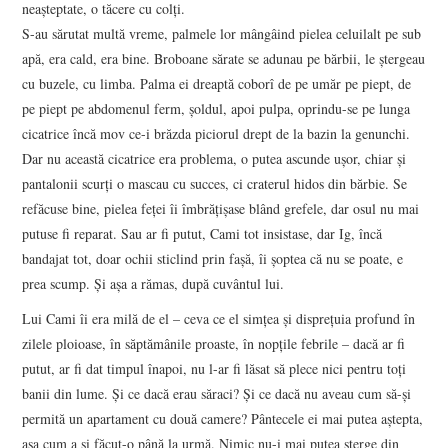
neaşteptate, o tăcere cu colţi.
S-au sărutat multă vreme, palmele lor mângâind pielea celuilalt pe sub
apă, era cald, era bine. Broboane sărate se adunau pe bărbii, le ştergeau
cu buzele, cu limba. Palma ei dreaptă coborî de pe umăr pe piept, de
pe piept pe abdomenul ferm, şoldul, apoi pulpa, oprindu-se pe lunga
cicatrice încă mov ce-i brăzda piciorul drept de la bazin la genunchi.
Dar nu această cicatrice era problema, o putea ascunde uşor, chiar şi
pantalonii scurţi o mascau cu succes, ci craterul hidos din bărbie. Se
refăcuse bine, pielea feţei îi îmbrăţişase blând grefele, dar osul nu mai
putuse fi reparat. Sau ar fi putut, Cami tot insistase, dar Ig, încă
bandajat tot, doar ochii sticlind prin faşă, îi şoptea că nu se poate, e
prea scump. Şi aşa a rămas, după cuvântul lui.
Lui Cami îi era milă de el – ceva ce el simţea şi dispreţuia profund în
zilele ploioase, în săptămânile proaste, în nopţile febrile – dacă ar fi
putut, ar fi dat timpul înapoi, nu l-ar fi lăsat să plece nici pentru toţi
banii din lume. Şi ce dacă erau săraci? Şi ce dacă nu aveau cum să-şi
permită un apartament cu două camere? Pântecele ei mai putea aştepta,
aşa cum a şi făcut-o până la urmă. Nimic nu-i mai putea şterge din