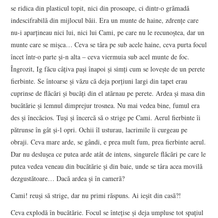
se ridica din plasticul topit, nici din prosoape, ci dintr-o grămadă
indescifrabilă din mijlocul băii. Era un munte de haine, zdrenţe care
nu-i aparţineau nici lui, nici lui Cami, pe care nu le recunoştea, dar un
munte care se mişca… Ceva se târa pe sub acele haine, ceva purta focul
încet într-o parte şi-n alta – ceva viermuia sub acel munte de foc.
Îngrozit, Ig făcu câţiva paşi înapoi şi simţi cum se loveşte de un perete
fierbinte. Se întoarse şi văzu că deja porţiuni largi din tapet erau
cuprinse de flăcări şi bucăţi din el atărnau pe perete. Ardea şi masa din
bucătărie şi lemnul dimprejur trosnea. Nu mai vedea bine, fumul era
des şi înecăcios. Tuşi şi încercă să o strige pe Cami. Aerul fierbinte îi
pătrunse în gât şi-l opri. Ochii îl usturau, lacrimile îi curgeau pe
obraji. Ceva mare arde, se gândi, e prea mult fum, prea fierbinte aerul.
Dar nu desluşea ce putea arde atât de intens, singurele flăcări pe care le
putea vedea veneau din bucătărie şi din baie, unde se târa acea movilă
dezgustătoare… Dacă ardea şi în cameră?
Cami! reuşi să strige, dar nu primi răspuns. Ai ieşit din casă?!
Ceva explodă în bucătărie. Focul se înteţise şi deja umpluse tot spaţiul