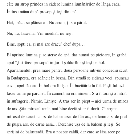
câte un strop prindea în cădere lumina lumânărilor de lângă cadă.
Întinse mâna după prosop şi ieşi din apă.
Hai, mă… se plânse ea. Nu acum, ţi s-a părut.
Nu, nu, lasă-mă. Vin imediat, nu ieşi.
Bine, şopti ea, şi mai are dracu’ chef după…
El aprinse lumina şi se şterse de apă, dar numai pe picioare, în grabă,
apoi îşi strânse prosopul în jurul şoldurilor şi ieşi pe hol.
Apartamentul, prea mare pentru două persoane într-un concediu scurt
la Budapesta, era adâncit în beznă. Din stradă se ridicau voci, spuneau
ceva, apoi tăceau. În hol era linişte. În bucătărie la fel. Paşii lui uzi
lăsau urme pe parchet. În cameră nu era nimeni. S-a întors şi a intrat
în sufragerie. Nimic. Linişte. A tras aer în piept – nici urmă de miros
de ars. Ştia mirosul acela mai bine decât şi-ar fi dorit. Cunoştea
mirosul de cauciuc ars, de haine arse, de fân ars, de lemn ars, de praf
de puşcă ars, de carne arsă… Deschise uşa de la balcon şi ieşi. Se
sprijini de balustradă. Era o noapte caldă, dar care se lăsa rece pe