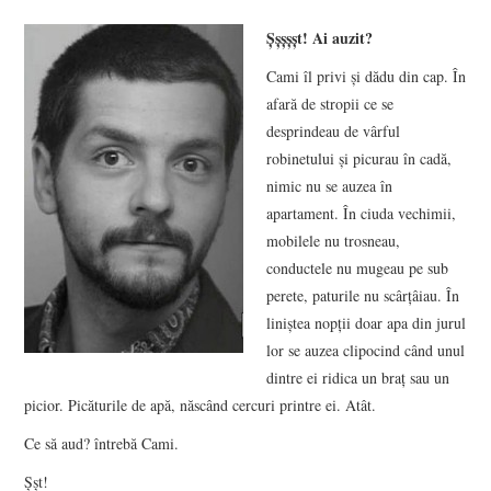
VIZIUNI ȘI SPECTRE
Şşşşşt! Ai auzit?
Cami îl privi şi dădu din cap. În
CONTRAPAGINI
afară de stropii ce se
desprindeau de vârful
CARTE & FILM
robinetului şi picurau în cadă,
nimic nu se auzea în
SUSPANS
apartament. În ciuda vechimii,
mobilele nu trosneau,
NUMĂRUL 48 /
conductele nu mugeau pe sub
perete, paturile nu scârţâiau. În
MARTIE 2018
liniştea nopţii doar apa din jurul
lor se auzea clipocind când unul
NUMĂRUL 49 /
dintre ei ridica un braţ sau un
picior. Picăturile de apă, născând cercuri printre ei. Atât.
APRILIE 2018
Ce să aud? întrebă Cami.
Şşt!