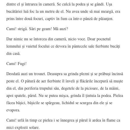
dintre el şi întrarea în cameră. Se culcă la podea şi se gândi. Uşa
bucătăriei luă foc la un metru de el. Nu avea unde să mai meargă, era
prins între două focuri, captiv în fum ca într-o pânză de păianjen.
Cami! strigă. Sări pe geam! Mă auzi?
Dar nimic nu se întorcea din cameră, nicio voce. Doar pocnetul
lemnului şi vuietul focului ce devora în pântecele sale fierbinte bucăţi
din casă.
Cami! Fugi!
Deodată auzi un trosnet. Deasupra sa grinda plezni şi se prăbuşi încinsă
peste el. O pătură de aer fierbinte îl înveli şi flăcările începură să muşte
din el, din periferia trupului său, degetele de la picioare, de la mâini,
apoi spatele, părul. Nu se putea mişca, grinda îl ţintuia la podea. Pielea
făcea băşici, băşicile se spărgeau, lichidul se scurgea din ele şi se
evapora.
Cami! urlă în timp ce pielea i se înnegrea şi părul îi ardea în flame ca
mici explozii solare.