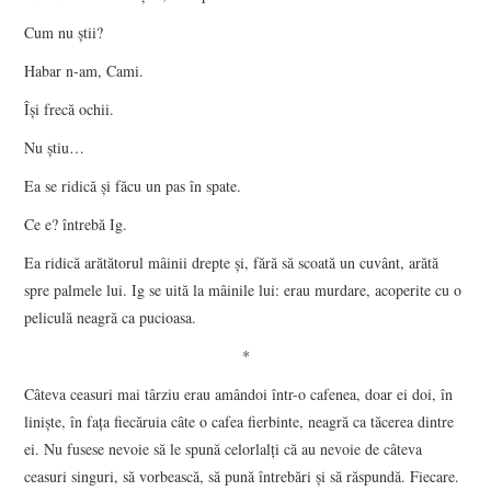
Cum nu ştii?
Habar n-am, Cami.
Îşi frecă ochii.
Nu ştiu…
Ea se ridică şi făcu un pas în spate.
Ce e? întrebă Ig.
Ea ridică arătătorul mâinii drepte şi, fără să scoată un cuvânt, arătă
spre palmele lui. Ig se uită la mâinile lui: erau murdare, acoperite cu o
peliculă neagră ca pucioasa.
*
Câteva ceasuri mai târziu erau amândoi într-o cafenea, doar ei doi, în
linişte, în faţa fiecăruia câte o cafea fierbinte, neagră ca tăcerea dintre
ei. Nu fusese nevoie să le spună celorlalţi că au nevoie de câteva
ceasuri singuri, să vorbească, să pună întrebări şi să răspundă. Fiecare.