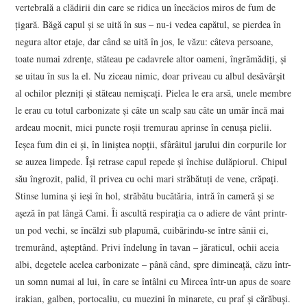
vertebrală a clădirii din care se ridica un înecăcios miros de fum de
ţigară. Băgă capul şi se uită în sus – nu-i vedea capătul, se pierdea în
negura altor etaje, dar când se uită în jos, le văzu: câteva persoane,
toate numai zdrenţe, stăteau pe cadavrele altor oameni, îngrămădiţi, şi
se uitau în sus la el. Nu ziceau nimic, doar priveau cu albul desăvârşit
al ochilor plezniţi şi stăteau nemişcaţi. Pielea le era arsă, unele membre
le erau cu totul carbonizate şi câte un scalp sau câte un umăr încă mai
ardeau mocnit, mici puncte roşii tremurau aprinse în cenuşa pielii.
Ieşea fum din ei şi, în liniştea nopţii, sfârâitul jarului din corpurile lor
se auzea limpede. Îşi retrase capul repede şi închise dulăpiorul. Chipul
său îngrozit, palid, îl privea cu ochi mari străbătuţi de vene, crăpaţi.
Stinse lumina şi ieşi în hol, străbătu bucătăria, intră în cameră şi se
aşeză în pat lângă Cami. Îi ascultă respiraţia ca o adiere de vânt printr-
un pod vechi, se încălzi sub plapumă, cuibărindu-se între sânii ei,
tremurând, aşteptând. Privi îndelung în tavan – jăraticul, ochii aceia
albi, degetele acelea carbonizate – până când, spre dimineaţă, căzu într-
un somn numai al lui, în care se întâlni cu Mircea într-un apus de soare
irakian, galben, portocaliu, cu muezini în minarete, cu praf şi cărăbuşi.