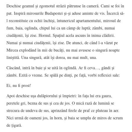
Deschise geamul şi zgomotul străzii pătrunse în cameră. Cami se foi în
pat. Inspiră mirosurile Budapestei şi-şi aduse aminte de vis. Încercă să-
l reconstituie cu ochii închişi, întunericul apartamentului, mirosul de
fum, baia, oglinda, chipul lui ca un câmp de luptă; zâmbi, numai
ciudăţenii, îşi zise. Hornul. Spaţiul acela ascuns în inima clădirii.
Numai şi numai ciudăţenii, îşi zise. De atunci, de când l-a văzut pe
Mircea explodând în mii de bucăţi, nu mai avusese o singură noapte
liniştită. Una singură, atât îşi dorea, nu mai mult, una.
Căscând, intră în baie şi se uită în oglindă. Ar fi ceva…, gândi şi
zâmbi. Ezită o vreme. Se spălă pe dinţi, pe faţă, vorbi reflexiei sale:
Ei, nu fi prost!
Apoi deschise uşa dulăpiorului şi împietri: în faţa lui era gaura,
peretele gri, bezna de sus şi cea de jos. O mică rază de lumină se
strecura de undeva de sus, aprinzând firele de praf ce pluteau în aer.
Nici urmă de oameni jos, în horn, şi baia se umplu de miros de scrum
de ţigară.