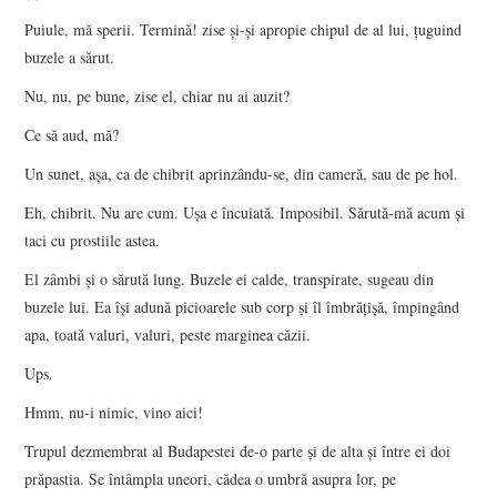
Puiule, mă sperii. Termină! zise şi-şi apropie chipul de al lui, ţuguind
buzele a sărut.
Nu, nu, pe bune, zise el, chiar nu ai auzit?
Ce să aud, mă?
Un sunet, aşa, ca de chibrit aprinzându-se, din cameră, sau de pe hol.
Eh, chibrit. Nu are cum. Uşa e încuiată. Imposibil. Sărută-mă acum şi
taci cu prostiile astea.
El zâmbi şi o sărută lung. Buzele ei calde, transpirate, sugeau din
buzele lui. Ea îşi adună picioarele sub corp şi îl îmbrăţişă, împingând
apa, toată valuri, valuri, peste marginea căzii.
Ups.
Hmm, nu-i nimic, vino aici!
Trupul dezmembrat al Budapestei de-o parte şi de alta şi între ei doi
prăpastia. Se întâmpla uneori, cădea o umbră asupra lor, pe