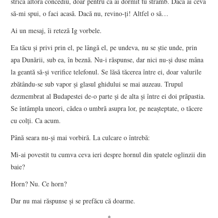
strica altora concediu, doar pentru că ai dormit tu strâmb. Dacă ai ceva
să-mi spui, o faci acasă. Dacă nu, revino-ţi! Altfel o să…
Ai un mesaj, îi reteză Ig vorbele.
Ea tăcu şi privi prin el, pe lângă el, pe undeva, nu se ştie unde, prin
apa Dunării, sub ea, în beznă. Nu-i răspunse, dar nici nu-şi duse mâna
la geantă să-şi verifice telefonul. Se lăsă tăcerea între ei, doar valurile
zbătându-se sub vapor şi glasul ghidului se mai auzeau. Trupul
dezmembrat al Budapestei de-o parte şi de alta şi între ei doi prăpastia.
Se întâmpla uneori, cădea o umbră asupra lor, pe neaşteptate, o tăcere
cu colţi. Ca acum.
Până seara nu-şi mai vorbiră. La culcare o întrebă:
Mi-ai povestit tu cumva ceva ieri despre hornul din spatele oglinzii din
baie?
Horn? Nu. Ce horn?
Dar nu mai răspunse şi se prefăcu că doarme.
*