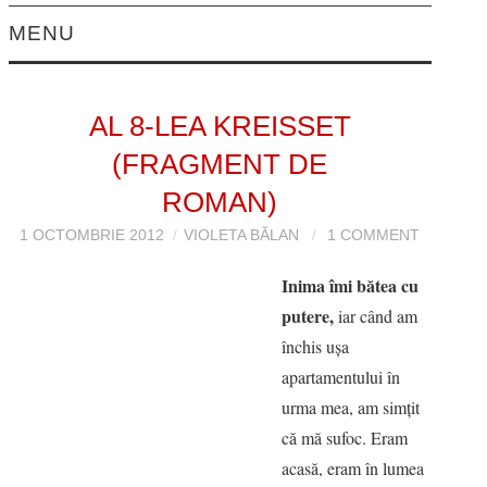
MENU
EDITORIAL
AL 8-LEA KREISSET
PROZĂ
(FRAGMENT DE
POVESTIRI
ROMAN)
1 OCTOMBRIE 2012
VIOLETA BĂLAN
1 COMMENT
NUVELE
Inima îmi bătea cu
FOILETON
putere,
iar când am
închis uşa
FRAGMENT DE
apartamentului în
urma mea, am simţit
ROMAN
că mă sufoc. Eram
acasă, eram în lumea
POVESTIRI SCURTE