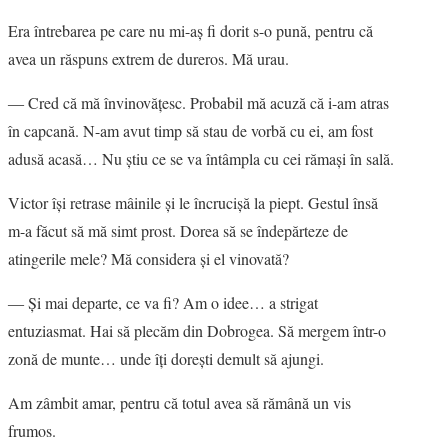
Era întrebarea pe care nu mi-aş fi dorit s-o pună, pentru că
avea un răspuns extrem de dureros. Mă urau.
― Cred că mă învinovăţesc. Probabil mă acuză că i-am atras
în capcană. N-am avut timp să stau de vorbă cu ei, am fost
adusă acasă… Nu ştiu ce se va întâmpla cu cei rămaşi în sală.
Victor îşi retrase mâinile şi le încrucişă la piept. Gestul însă
m-a făcut să mă simt prost. Dorea să se îndepărteze de
atingerile mele? Mă considera şi el vinovată?
― Şi mai departe, ce va fi? Am o idee… a strigat
entuziasmat. Hai să plecăm din Dobrogea. Să mergem într-o
zonă de munte… unde îţi doreşti demult să ajungi.
Am zâmbit amar, pentru că totul avea să rămână un vis
frumos.