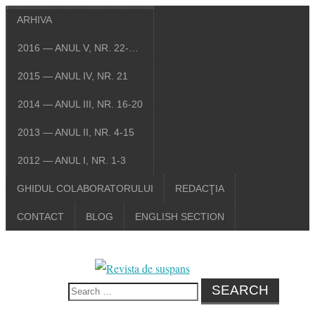
ARHIVA
2016 — ANUL V, NR. 22-…
2015 — ANUL IV, NR. 21
2014 — ANUL III, NR. 16-20
2013 — ANUL II, NR. 4-15
2012 — ANUL I, NR. 1-3
GHIDUL COLABORATORULUI
REDACŢIA
CONTACT
BLOG
ENGLISH SECTION
Search
for: