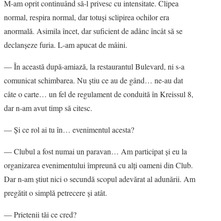
M-am oprit continuând să-l privesc cu intensitate. Clipea
normal, respira normal, dar totuşi sclipirea ochilor era
anormală. Asimila încet, dar suficient de adânc încât să se
declanşeze furia. L-am apucat de mâini.
― În această după-amiază, la restaurantul Bulevard, ni s-a
comunicat schimbarea. Nu ştiu ce au de gând… ne-au dat
câte o carte… un fel de regulament de conduită în Kreissul 8,
dar n-am avut timp să citesc.
― Şi ce rol ai tu în… evenimentul acesta?
― Clubul a fost numai un paravan… Am participat şi eu la
organizarea evenimentului împreună cu alţi oameni din Club.
Dar n-am ştiut nici o secundă scopul adevărat al adunării. Am
pregătit o simplă petrecere şi atât.
― Prietenii tăi ce cred?