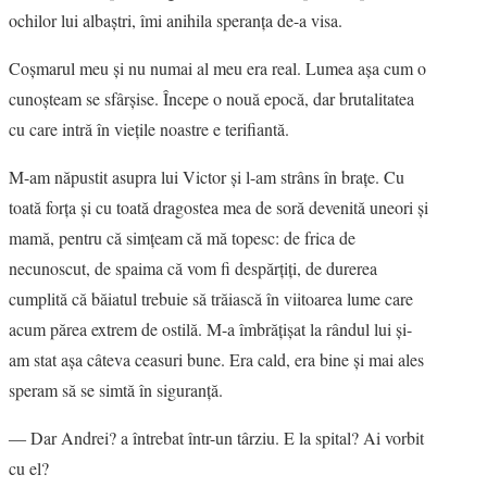
ochilor lui albaştri, îmi anihila speranţa de-a visa.
Coşmarul meu şi nu numai al meu era real. Lumea aşa cum o
cunoşteam se sfârşise. Începe o nouă epocă, dar brutalitatea
cu care intră în vieţile noastre e terifiantă.
M-am năpustit asupra lui Victor şi l-am strâns în braţe. Cu
toată forţa şi cu toată dragostea mea de soră devenită uneori şi
mamă, pentru că simţeam că mă topesc: de frica de
necunoscut, de spaima că vom fi despărţiţi, de durerea
cumplită că băiatul trebuie să trăiască în viitoarea lume care
acum părea extrem de ostilă. M-a îmbrăţişat la rândul lui şi-
am stat aşa câteva ceasuri bune. Era cald, era bine şi mai ales
speram să se simtă în siguranţă.
― Dar Andrei? a întrebat într-un târziu. E la spital? Ai vorbit
cu el?