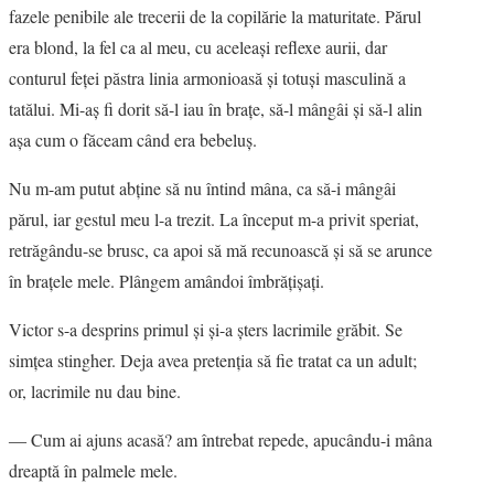
fazele penibile ale trecerii de la copilărie la maturitate. Părul
era blond, la fel ca al meu, cu aceleaşi reflexe aurii, dar
conturul feţei păstra linia armonioasă şi totuşi masculină a
tatălui. Mi-aş fi dorit să-l iau în braţe, să-l mângâi şi să-l alin
aşa cum o făceam când era bebeluş.
Nu m-am putut abţine să nu întind mâna, ca să-i mângâi
părul, iar gestul meu l-a trezit. La început m-a privit speriat,
retrăgându-se brusc, ca apoi să mă recunoască şi să se arunce
în braţele mele. Plângem amândoi îmbrăţişaţi.
Victor s-a desprins primul şi şi-a şters lacrimile grăbit. Se
simţea stingher. Deja avea pretenţia să fie tratat ca un adult;
or, lacrimile nu dau bine.
― Cum ai ajuns acasă? am întrebat repede, apucându-i mâna
dreaptă în palmele mele.