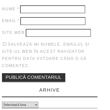
NUME
*
EMAIL
*
SITE WEB
SALVEAZĂ-MI NUMELE, EMAILUL ȘI
SITE-UL WEB ÎN ACEST NAVIGATOR
PENTRU DATA VIITOARE CÂND O SĂ
COMENTEZ.
ARHIVE
Arhive