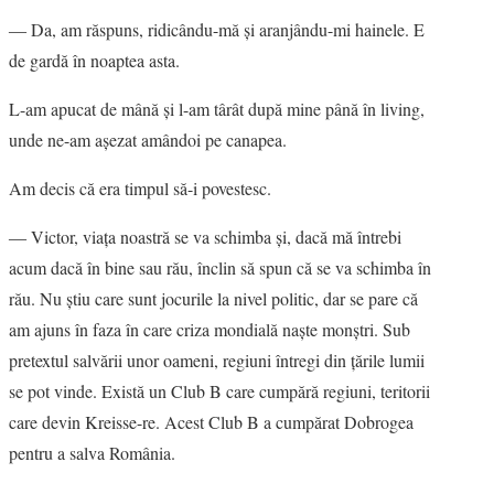
― Da, am răspuns, ridicându-mă şi aranjându-mi hainele. E
de gardă în noaptea asta.
L-am apucat de mână şi l-am târât după mine până în living,
unde ne-am aşezat amândoi pe canapea.
Am decis că era timpul să-i povestesc.
― Victor, viaţa noastră se va schimba şi, dacă mă întrebi
acum dacă în bine sau rău, înclin să spun că se va schimba în
rău. Nu ştiu care sunt jocurile la nivel politic, dar se pare că
am ajuns în faza în care criza mondială naşte monştri. Sub
pretextul salvării unor oameni, regiuni întregi din ţările lumii
se pot vinde. Există un Club B care cumpără regiuni, teritorii
care devin Kreisse-re. Acest Club B a cumpărat Dobrogea
pentru a salva România.