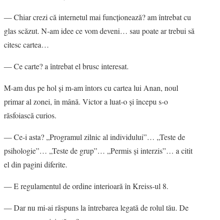
― Chiar crezi că internetul mai funcţionează? am întrebat cu
glas scăzut. N-am idee ce vom deveni… sau poate ar trebui să
citesc cartea…
― Ce carte? a întrebat el brusc interesat.
M-am dus pe hol şi m-am întors cu cartea lui Anan, noul
primar al zonei, în mână. Victor a luat-o şi începu s-o
răsfoiască curios.
― Ce-i asta? „Programul zilnic al individului”… „Teste de
psihologie”… „Teste de grup”… „Permis şi interzis”… a citit
el din pagini diferite.
― E regulamentul de ordine interioară în Kreiss-ul 8.
― Dar nu mi-ai răspuns la întrebarea legată de rolul tău. De