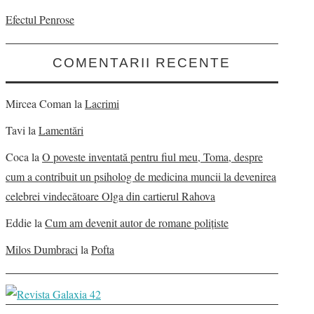
Efectul Penrose
COMENTARII RECENTE
Mircea Coman
la
Lacrimi
Tavi
la
Lamentări
Coca
la
O poveste inventată pentru fiul meu, Toma, despre
cum a contribuit un psiholog de medicina muncii la devenirea
celebrei vindecătoare Olga din cartierul Rahova
Eddie
la
Cum am devenit autor de romane polițiste
Milos Dumbraci
la
Pofta