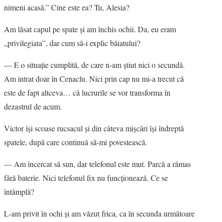
nimeni acasă.” Cine este ea? Tu, Alesia?
Am lăsat capul pe spate şi am închis ochii. Da, eu eram
„privilegiata”, dar cum să-i explic băiatului?
― E o situaţie cumplită, de care n-am ştiut nici o secundă.
Am intrat doar în Cenaclu. Nici prin cap nu mi-a trecut că
este de fapt altceva… că lucrurile se vor transforma în
dezastrul de acum.
Victor îşi scoase rucsacul şi din câteva mişcări îşi îndreptă
spatele, după care continuă să-mi povestească.
― Am încercat să sun, dar telefonul este mut. Parcă a rămas
fără baterie. Nici telefonul fix nu funcţionează. Ce se
întâmplă?
L-am privit în ochi şi am văzut frica, ca în secunda următoare