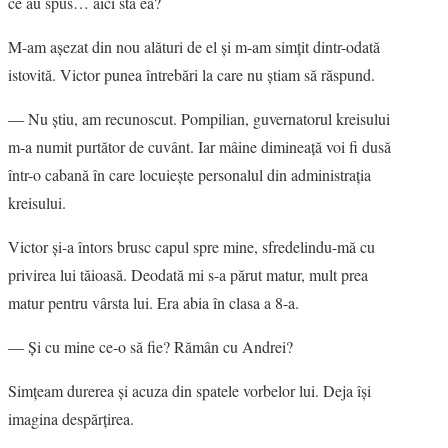
ce au spus… aici stă ea?
M-am aşezat din nou alături de el şi m-am simţit dintr-odată
istovită. Victor punea întrebări la care nu ştiam să răspund.
― Nu ştiu, am recunoscut. Pompilian, guvernatorul kreisului
m-a numit purtător de cuvânt. Iar mâine dimineaţă voi fi dusă
într-o cabană în care locuieşte personalul din administraţia
kreisului.
Victor şi-a întors brusc capul spre mine, sfredelindu-mă cu
privirea lui tăioasă. Deodată mi s-a părut matur, mult prea
matur pentru vârsta lui. Era abia în clasa a 8-a.
― Şi cu mine ce-o să fie? Rămân cu Andrei?
Simţeam durerea şi acuza din spatele vorbelor lui. Deja îşi
imagina despărţirea.