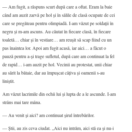
― Am fugit, a răspuns scurt după care a oftat. Eram la baie
când am auzit zarvă pe hol şi în sălile de clasă ocupate de cei
care se pregăteau pentru olimpiadă. I-am văzut pe soldaţii în
negru şi m-am ascuns. Au căutat în fiecare clasă, în fiecare
toaletă… chiar şi în vestiare… am reuşit să scap fiind cu un
pas înaintea lor. Apoi am fugit acasă, iar aici… a făcut o
pauză pentru a-şi trage sufletul, după care am continuat la fel
de rapid… i-am auzit pe hol. Vecinii au protestat, unii chiar
au sărit la bătaie, dar au împuşcat câţiva şi oamenii s-au
liniştit.
Am văzut lacrimile din ochii lui şi lupta de a le ascunde. I-am
strâns mai tare mâna.
― Au venit şi aici? am continuat şirul întrebărilor.
― Ştii, au zis ceva ciudat. „Aici nu intrăm, aici stă ea şi nu-i