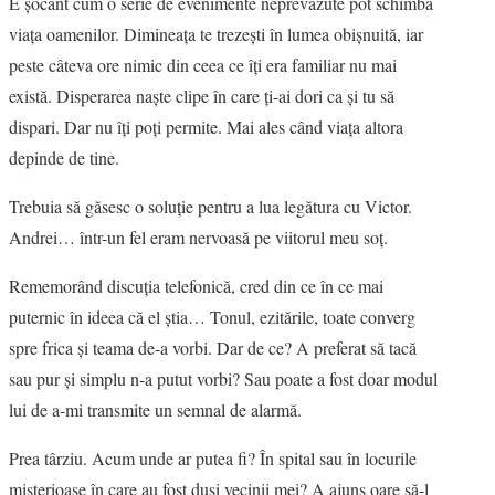
E şocant cum o serie de evenimente neprevăzute pot schimba
viaţa oamenilor. Dimineaţa te trezeşti în lumea obişnuită, iar
ESEU
peste câteva ore nimic din ceea ce îţi era familiar nu mai
există. Disperarea naşte clipe în care ţi-ai dori ca şi tu să
RUBRICI DE AUTOR
dispari. Dar nu îţi poţi permite. Mai ales când viaţa altora
depinde de tine.
NUMĂRUL 48 /
Trebuia să găsesc o soluţie pentru a lua legătura cu Victor.
MARTIE 2018
Andrei… într-un fel eram nervoasă pe viitorul meu soţ.
NUMĂRUL 49 /
Rememorând discuţia telefonică, cred din ce în ce mai
puternic în ideea că el ştia… Tonul, ezitările, toate converg
APRILIE 2018
spre frica şi teama de-a vorbi. Dar de ce? A preferat să tacă
sau pur şi simplu n-a putut vorbi? Sau poate a fost doar modul
lui de a-mi transmite un semnal de alarmă.
Prea târziu. Acum unde ar putea fi? În spital sau în locurile
misterioase în care au fost duşi vecinii mei? A ajuns oare să-l