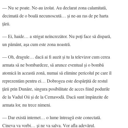
― Nu se poate. Ne-au izolat. Au declarat zona calamitată,
decimată de o boală necunoscută… şi ne-au ras de pe harta
ţării.
― Ei, haide… a strigat neîncrezător. Nu poţi face să dispară,
un pământ, aşa cum este zona noastră.
― Oh, dragule… dacă ai fi auzit şi tu la televizor cum cerea
armata să ne bombardeze, să arunce eventual şi o bombă
atomică în această zonă, numai să elimine pericolul pe care îl
reprezentăm pentru ei… Dobrogea este despărţită de restul
ţării prin Dunăre, singura posibilitate de acces fiind podurile
de la Vadul Oii şi de la Cernavodă. Dacă sunt împânzite de
armata lor, nu trece nimeni.
― Dar există internet… o lume întreagă este conectată.
Cineva va vorbi… şi ne va salva. Vor afla adevărul.