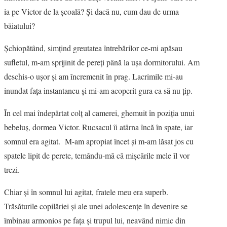
ia pe Victor de la şcoală? Şi dacă nu, cum dau de urma
băiatului?
Şchiopătând, simţind greutatea întrebărilor ce-mi apăsau
sufletul, m-am sprijinit de pereţi până la uşa dormitorului. Am
deschis-o uşor şi am încremenit în prag. Lacrimile mi-au
inundat faţa instantaneu şi mi-am acoperit gura ca să nu ţip.
În cel mai îndepărtat colţ al camerei, ghemuit în poziţia unui
bebeluş, dormea Victor. Rucsacul îi atârna încă în spate, iar
somnul era agitat. M-am apropiat încet şi m-am lăsat jos cu
spatele lipit de perete, temându-mă că mişcările mele îl vor
trezi.
Chiar şi în somnul lui agitat, fratele meu era superb.
Trăsăturile copilăriei şi ale unei adolescenţe în devenire se
îmbinau armonios pe faţa şi trupul lui, neavând nimic din