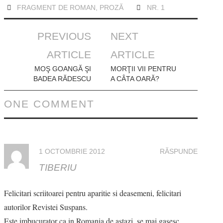
FRAGMENT DE ROMAN
,
PROZĂ
NR. 1
Post
PREVIOUS
NEXT
navigation
ARTICLE
ARTICLE
MOŞ GOANGĂ ŞI
MORŢII VII PENTRU
BADEA RĂDESCU
A CÂTA OARĂ?
ONE COMMENT
1 OCTOMBRIE 2012
RĂSPUNDE
TIBERIU
Felicitari scriitoarei pentru aparitie si deasemeni, felicitari
autorilor Revistei Suspans.
Este imbucurator ca in Romania de astazi, se mai gasesc