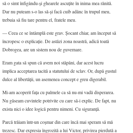
să o simt înfigându-şi ghearele ascuţite în inima mea rănită.
Dar nu puteam s-o las să-şi facă cuib adânc în trupul meu,
trebuia să fiu tare pentru el, fratele meu.
― Ceea ce se întâmplă este grav. Şocant chiar, am început să
încropesc o explicaţie. De astăzi zona noastră, adică toată
Dobrogea, are un sistem nou de guvernare.
Eram gata să spun că avem noi stăpâni, dar acest lucru
implica acceptarea tacită a statutului de sclav. Or, după gustul
dulce al libertăţii, un asemenea concept e greu digerabil.
Mi-am acoperit faţa cu palmele ca să nu-mi vadă disperarea.
Nu găseam cuvintele potrivite cu care să-i explic. De fapt, nu
exista nici o idee logică pentru nimeni. Cu siguranţă.
Parcă trăiam într-un coşmar din care încă mai speram să mă
trezesc. Dar expresia îngrozită a lui Victor, privirea pierdută a