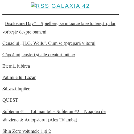
GALAXIA 42
„Disclosure Day” – Spielberg se întoarce la extratereștri, dar
vorbește despre oameni
Cenaclul „H.G. Wells”. Cum se (p)repară viitorul
Căpcăuni, castori și alte creaturi mitice
Eternă, iubirea
Patimile lui Lazăr
Să vezi Jupiter
QUEST
Subteran #1 – Tot înainte! + Subteran #2 – Noaptea de
sânziene & Autopsierul (Alex Talamba)
Shin Zero volumele 1 și 2