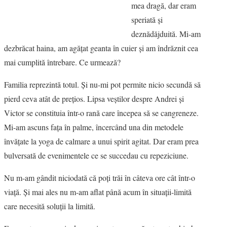
mea dragă, dar eram
VIZIUNI ȘI SPECTRE
speriată şi
deznădăjduită. Mi-am
CONTRAPAGINI
dezbrăcat haina, am agăţat geanta în cuier şi am îndrăznit cea
mai cumplită întrebare. Ce urmează?
CARTE & FILM
Familia reprezintă totul. Şi nu-mi pot permite nicio secundă să
RECENZII DE CARTE
pierd ceva atât de preţios. Lipsa veştilor despre Andrei şi
Victor se constituia într-o rană care începea să se cangreneze.
SUSPANS
Mi-am ascuns faţa în palme, încercând una din metodele
învăţate la yoga de calmare a unui spirit agitat. Dar eram prea
CRONICI DE FILM
bulversată de evenimentele ce se succedau cu repeziciune.
INTERVIU
Nu m-am gândit niciodată că poţi trăi în câteva ore cât într-o
viaţă. Şi mai ales nu m-am aflat până acum în situaţii-limită
DOSAR DE IDEI
care necesită soluţii la limită.
PROFIL