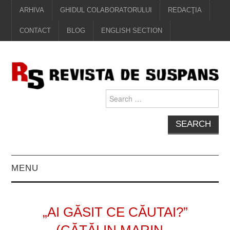
ARHIVA
GHIDUL COLABORATORULUI
REDACŢIA
CONTACT
BLOG
ENGLISH SECTION
Search
for:
MENU
EDITORIAL
„AI GĂSIT CE CĂUTAI?”
PROZĂ
(CĂTĂLIN MARIN –