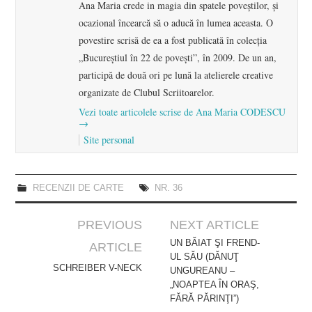
Ana Maria crede in magia din spatele poveștilor, și
ocazional încearcă să o aducă în lumea aceasta. O
povestire scrisă de ea a fost publicată în colecția
„Bucureștiul în 22 de povești”, în 2009. De un an,
participă de două ori pe lună la atelierele creative
organizate de Clubul Scriitoarelor.
Vezi toate articolele scrise de Ana Maria CODESCU
→
Site personal
RECENZII DE CARTE
NR. 36
Post
PREVIOUS
NEXT ARTICLE
navigation
UN BĂIAT ŞI FREND-
ARTICLE
UL SĂU (DĂNUŢ
SCHREIBER V-NECK
UNGUREANU –
„NOAPTEA ÎN ORAŞ,
FĂRĂ PĂRINŢI”)