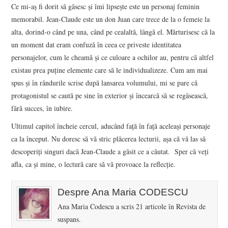
Ce mi-aș fi dorit să găsesc și îmi lipsește este un personaj feminin
memorabil. Jean-Claude este un don Juan care trece de la o femeie la
alta, dorind-o când pe una, când pe cealaltă, lângă el. Mărturisesc că la
un moment dat eram confuză în ceea ce priveste identitatea
personajelor, cum le cheamă și ce culoare a ochilor au, pentru că altfel
existau prea puține elemente care să le individualizeze. Cum am mai
spus și în rândurile scrise după lansarea volumului, mi se pare că
protagonistul se caută pe sine în exterior și încearcă să se regăsească,
fără succes, în iubire.
Ultimul capitol încheie cercul, aducând față în față aceleași personaje
ca la început. Nu doresc să vă stric plăcerea lecturii, așa că vă las să
descoperiți singuri dacă Jean-Claude a găsit ce a căutat. Sper că veți
afla, ca și mine, o lectură care să vă provoace la reflecție.
Despre Ana Maria CODESCU
Ana Maria Codescu a scris 21 articole în Revista de
suspans.