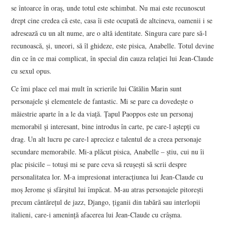
se întoarce în oraș, unde totul este schimbat. Nu mai este recunoscut
drept cine credea că este, casa îi este ocupată de altcineva, oamenii i se
adresează cu un alt nume, are o altă identitate. Singura care pare să-l
recunoască, și, uneori, să îl ghideze, este pisica, Anabelle. Totul devine
din ce în ce mai complicat, în special din cauza relației lui Jean-Claude
cu sexul opus.
Ce îmi place cel mai mult în scrierile lui Cătălin Marin sunt
personajele și elementele de fantastic. Mi se pare ca dovedește o
măiestrie aparte în a le da viață. Țapul Paoppos este un personaj
memorabil și interesant, bine introdus în carte, pe care-l aștepți cu
drag. Un alt lucru pe care-l apreciez e talentul de a creea personaje
secundare memorabile. Mi-a plăcut pisica, Anabelle – știu, cui nu îi
plac pisicile – totuși mi se pare ceva să reușești să scrii despre
personalitatea lor. M-a impresionat interacțiunea lui Jean-Claude cu
moș Jerome și sfârșitul lui împăcat. M-au atras personajele pitorești
precum cântărețul de jazz, Django, țiganii din tabără sau interlopii
italieni, care-i amenință afacerea lui Jean-Claude cu crâșma.