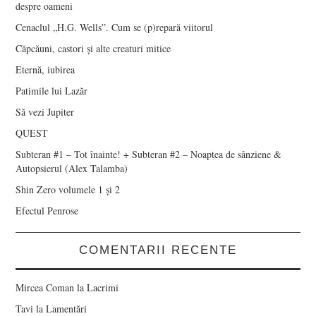
despre oameni
Cenaclul „H.G. Wells”. Cum se (p)repară viitorul
Căpcăuni, castori și alte creaturi mitice
Eternă, iubirea
Patimile lui Lazăr
Să vezi Jupiter
QUEST
Subteran #1 – Tot înainte! + Subteran #2 – Noaptea de sânziene &
Autopsierul (Alex Talamba)
Shin Zero volumele 1 și 2
Efectul Penrose
COMENTARII RECENTE
Mircea Coman
la
Lacrimi
Tavi
la
Lamentări