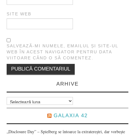
SITE WEB
SALVEAZĂ-MI NUMELE, EMAILUL ȘI SITE-UL
WEB ÎN ACEST NAVIGATOR PENTRU DATA
VIITOARE CÂND O SĂ COMENTEZ.
ARHIVE
Arhive
GALAXIA 42
„Disclosure Day” – Spielberg se întoarce la extratereștri, dar vorbește