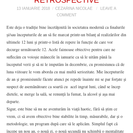
VIZIUNI ȘI SPECTRE
13 IANUARIE 2018
CEZARINA NICOLAE
LEAVE A
COMMENT
CONTRAPAGINI
Este deja o tradiție bine încetățenită în societatea modernă ca finalurile
și/sau începuturile de an să fie marcat printr-un bilanț al realizărilor din
CARTE & FILM
ultimele 12 luni și printr-o listă de repere în funcție de care vor
decurge următoarele 12. Acele faimoase obiective pentru care ne
SUSPANS
suflecăm cu voioșie mânecile în ianuarie ca să le uităm până la
începutul verii și să ni le imputăm în decembrie, cu promisiunea că de
NUMĂRUL 48 /
luna viitoare le vom aborda cu mai multă seriozitate. Mie începuturile
de an și promisiunile făcute atunci pe repede înainte mi se par forțate și
MARTIE 2018
suspect de asemănătoare ca soartă cu acel ingrat luni, când se încep
dietele, se merge la sală, se renunță la fumat, la alcool și așa mai
NUMĂRUL 49 /
departe.
Sigur, este bine să nu ne aventurăm în viață haotic, fără să știm ce
APRILIE 2018
vrem, ci să avem obiective bine stabilite în timp, măsurabile, dar și o
metodologie, un program după care să le aplicăm. Simplul fapt că
începe un nou an, o nouă zi, o nouă secundă nu schimbă o mentalitate