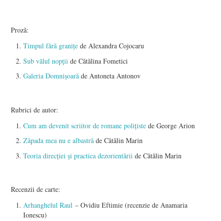
Proză:
Timpul fără granițe
de Alexandra Cojocaru
Sub vălul nopții
de Cătălina Fometici
Galeria Domnișoară
de Antoneta Antonov
Rubrici de autor:
Cum am devenit scriitor de romane polițiste
de George Arion
Zăpada mea nu e albastră
de Cătălin Marin
Teoria direcţiei şi practica dezorientării
de Cătălin Marin
Recenzii de carte:
Arhanghelul Raul
– Ovidiu Eftimie (recenzie de Anamaria
Ionescu)