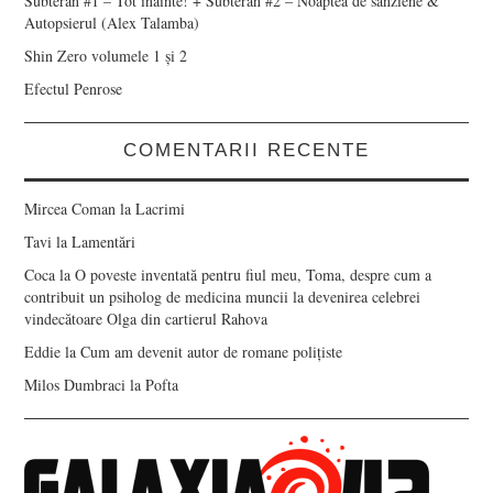
Subteran #1 – Tot înainte! + Subteran #2 – Noaptea de sânziene &
Autopsierul (Alex Talamba)
Shin Zero volumele 1 și 2
Efectul Penrose
COMENTARII RECENTE
Mircea Coman
la
Lacrimi
Tavi
la
Lamentări
Coca
la
O poveste inventată pentru fiul meu, Toma, despre cum a
contribuit un psiholog de medicina muncii la devenirea celebrei
vindecătoare Olga din cartierul Rahova
Eddie
la
Cum am devenit autor de romane polițiste
Milos Dumbraci
la
Pofta