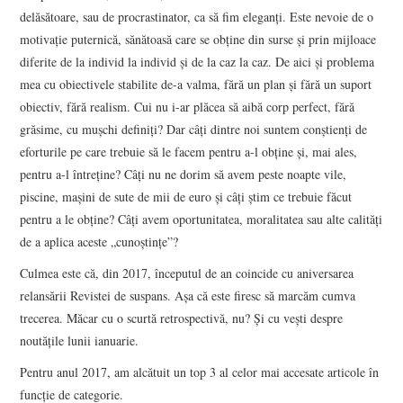
delăsătoare, sau de procrastinator, ca să fim eleganți. Este nevoie de o
motivație puternică, sănătoasă care se obține din surse și prin mijloace
diferite de la individ la individ și de la caz la caz. De aici și problema
mea cu obiectivele stabilite de-a valma, fără un plan și fără un suport
obiectiv, fără realism. Cui nu i-ar plăcea să aibă corp perfect, fără
grăsime, cu mușchi definiți? Dar câți dintre noi suntem conștienți de
eforturile pe care trebuie să le facem pentru a-l obține și, mai ales,
pentru a-l întreține? Câți nu ne dorim să avem peste noapte vile,
piscine, mașini de sute de mii de euro și câți știm ce trebuie făcut
pentru a le obține? Câți avem oportunitatea, moralitatea sau alte calități
de a aplica aceste „cunoștințe”?
Culmea este că, din 2017, începutul de an coincide cu aniversarea
relansării Revistei de suspans. Așa că este firesc să marcăm cumva
trecerea. Măcar cu o scurtă retrospectivă, nu? Și cu vești despre
noutățile lunii ianuarie.
Pentru anul 2017, am alcătuit un top 3 al celor mai accesate articole în
funcție de categorie.