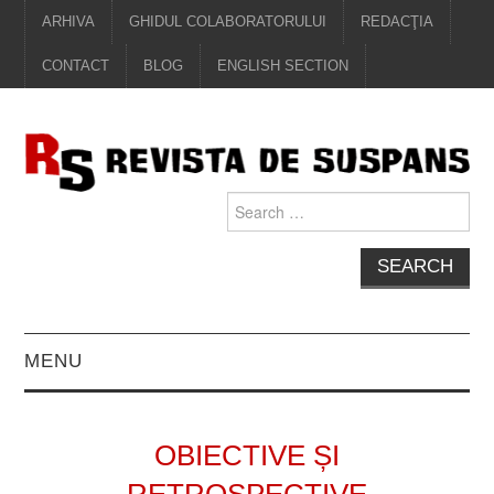
ARHIVA
GHIDUL COLABORATORULUI
REDACŢIA
CONTACT
BLOG
ENGLISH SECTION
Search
for:
MENU
EDITORIAL
OBIECTIVE ȘI
PROZĂ
RETROSPECTIVE