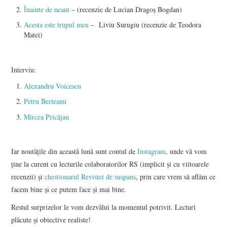
Înainte de neant
– (recenzie de Lucian Dragoș Bogdan)
Acesta este trupul meu
– Liviu Surugiu (recenzie de Teodora
Matei)
Interviu:
Alexandru Voicescu
Petru Berteanu
Mircea Pricăjan
Iar noutățile din această lună sunt contul de
Instagram
, unde vă vom
ține la curent cu lecturile colaboratorilor RS (implicit și cu viitoarele
recenzii) și
chestionarul Revistei de suspans
, prin care vrem să aflăm ce
facem bine și ce putem face și mai bine.
Restul surprizelor le vom dezvălui la momentul potrivit. Lecturi
plăcute și obiective realiste!