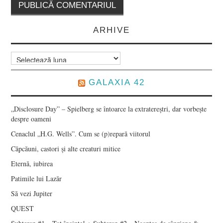
ARHIVE
Arhive
GALAXIA 42
„Disclosure Day” – Spielberg se întoarce la extratereștri, dar vorbește
despre oameni
Cenaclul „H.G. Wells”. Cum se (p)repară viitorul
Căpcăuni, castori și alte creaturi mitice
Eternă, iubirea
Patimile lui Lazăr
Să vezi Jupiter
QUEST