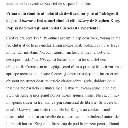
unui an de la revenirea Revistei de suspans în online.
Prima dată când te-ai hotărât să devii scriitor și te-ai îndrăgostit
de genul
a fost atunci când ai citit
de Stephen King.
horror
Misery
Poți să ne povestești mai în detaliu această experiență?
Cred că era prin 1995. Pe-atunci aveam în cap doar rock, voiam să mă
fac chitarist de heavy-metal. Eram încăpățânat, vedeam că nu se leagă
nimic, dar insistam. Norocul tuturor, inclusiv al meu, a fost c-am
descoperit, odată cu
Misery
, că lecturile pot să fie și altfel decât
obligatorii. Cartea asta m-a agățat, cred că m-a prins și fiindcă vorbește
aproape metatextual despre facerea și desfacerea ficțiunii, iar eu eram
obișnuit pe-atunci doar cu textele clasice sobre, grele, doldora de-o
însemnătate paralelă cu lumea mea. Habar nu aveam atunci cine este
Stephen King și nici genul horror nu-mi spunea nimic. Nici acum nu-
mi spune, sincer să fiu, așa, ca gen comercial de librărie. Și-n cele din
urmă,
Misery
și cam toate romanele lui King n-au conformismul
macabrului practicat cu veselie de cei care se autointitulează autori de
literatură horror. King e-un firesc cap de pod în prezent pentru filonul