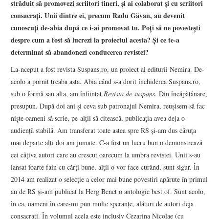
străduit să promovezi scriitori tineri, și ai colaborat și cu scriitori
consacrați. Unii dintre ei, precum Radu Găvan, au devenit
cunoscuți de-abia după ce i-ai promovat tu. Poți să ne povestești
despre cum a fost să lucrezi la proiectul acesta? Și ce te-a
determinat să abandonezi conducerea revistei?
La-nceput a fost revista Suspans.ro, un proiect al editurii Nemira. De-
acolo a pornit treaba asta. Abia când s-a dorit închiderea Suspans.ro,
sub o formă sau alta, am înființat
Revista de suspans
. Din încăpățânare,
presupun. După doi ani și ceva sub patronajul Nemira, reușisem să fac
niște oameni să scrie, pe-alții să citească, publicația avea deja o
audiență stabilă. Am transferat toate astea spre RS și-am dus căruța
mai departe alți doi ani jumate. C-a fost un lucru bun o demonstrează
cei câțiva autori care au crescut oarecum la umbra revistei. Unii s-au
lansat foarte fain cu cărți bune, alții o vor face curând, sunt sigur. În
2014 am realizat o selecție a celor mai bune povestiri apărute în primul
an de RS și-am publicat la Herg Benet o antologie best of. Sunt acolo,
în ea, oameni în care-mi pun multe speranțe, alături de autori deja
consacrați. În volumul acela este inclusiv Cezarina Nicolae (cu