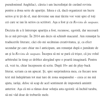
pseudonimul Anghilac), căreia i-am încredințat de curând revista
pentru a doua serie de apariție. Ideea e că, dacă organizezi un lucru
serios și te ții de el, mai devreme sau mai târziu vor veni spre el toți
cei care se iau în serios ca scriitori. Așa a fost și cu
Revista de suspans
.
Decizia de a îi întrerupe apariția a fost, recunosc, egoistă, dar necesară
în ce mă privește. În 2014 am decis să schimb macazul. Am renunțat la
traducerile literare, căci ele-mi secătuiau creativitatea, și, ca efect
secundar pe care chiar nu-l anticipam, am renunțat după o jumătate de
an și la
Revista de suspans
. Începea să mi se pară că trișez, că joc rolul
arbitrului în timp ce driblez alergând spre o poartă imaginară. Pentru
că, vezi tu, chiar începusem să scriu. După 10+ ani de play-back
literar, scriam ca un apucat. Și, spre surprinderea mea, cu fiecare nou
text mă îndepărtam tot mai tare de zona suspansului – ceea ce nu mă
ajuta, iarăși, deloc să scap de acel sentiment de impostură amintit
anterior. Așa că mi-a rămas doar soluția asta egoistă: să închid taraba,
să-mi văd doar de treburile mele.