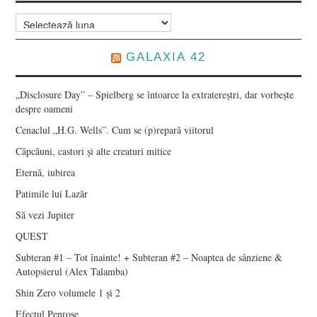
Arhive
GALAXIA 42
„Disclosure Day” – Spielberg se întoarce la extratereștri, dar vorbește
despre oameni
Cenaclul „H.G. Wells”. Cum se (p)repară viitorul
Căpcăuni, castori și alte creaturi mitice
Eternă, iubirea
Patimile lui Lazăr
Să vezi Jupiter
QUEST
Subteran #1 – Tot înainte! + Subteran #2 – Noaptea de sânziene &
Autopsierul (Alex Talamba)
Shin Zero volumele 1 și 2
Efectul Penrose