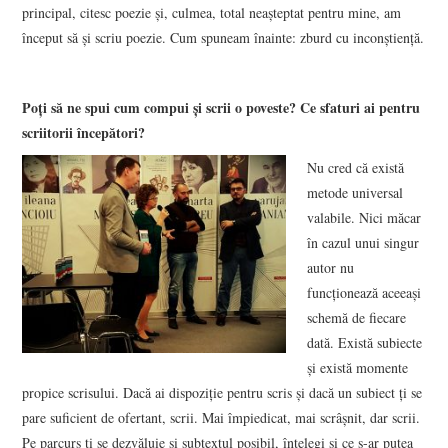
principal, citesc poezie și, culmea, total neașteptat pentru mine, am
început să și scriu poezie. Cum spuneam înainte: zburd cu inconștiență.
Poți să ne spui cum compui și scrii o poveste? Ce sfaturi ai pentru
scriitorii începători?
Nu cred că există
metode universal
valabile. Nici măcar
în cazul unui singur
autor nu
funcționează aceeași
schemă de fiecare
dată. Există subiecte
și există momente
propice scrisului. Dacă ai dispoziție pentru scris și dacă un subiect ți se
pare suficient de ofertant, scrii. Mai împiedicat, mai scrâșnit, dar scrii.
Pe parcurs ți se dezvăluie și subtextul posibil, înțelegi și ce s-ar putea