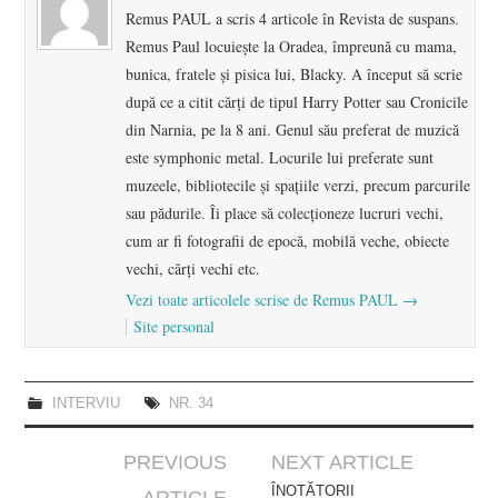
Remus PAUL a scris 4 articole în Revista de suspans.
Remus Paul locuiește la Oradea, împreună cu mama,
bunica, fratele și pisica lui, Blacky. A început să scrie
după ce a citit cărți de tipul Harry Potter sau Cronicile
din Narnia, pe la 8 ani. Genul său preferat de muzică
este symphonic metal. Locurile lui preferate sunt
muzeele, bibliotecile și spațiile verzi, precum parcurile
sau pădurile. Îi place să colecționeze lucruri vechi,
cum ar fi fotografii de epocă, mobilă veche, obiecte
vechi, cărți vechi etc.
Vezi toate articolele scrise de Remus PAUL
→
Site personal
INTERVIU
NR. 34
Post
PREVIOUS
NEXT ARTICLE
navigation
ÎNOTĂTORII