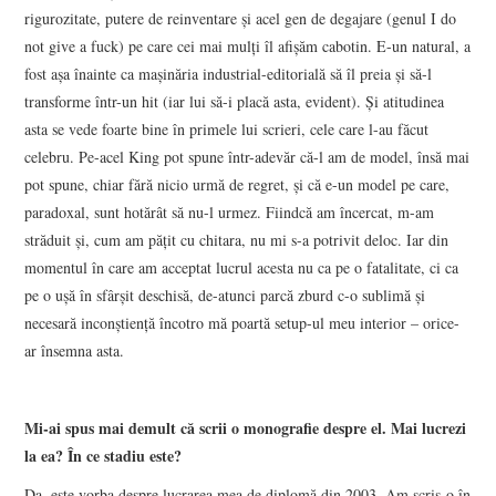
rigurozitate, putere de reinventare și acel gen de degajare (genul I do
not give a fuck) pe care cei mai mulți îl afișăm cabotin. E-un natural, a
fost așa înainte ca mașinăria industrial-editorială să îl preia și să-l
transforme într-un hit (iar lui să-i placă asta, evident). Și atitudinea
asta se vede foarte bine în primele lui scrieri, cele care l-au făcut
celebru. Pe-acel King pot spune într-adevăr că-l am de model, însă mai
pot spune, chiar fără nicio urmă de regret, și că e-un model pe care,
paradoxal, sunt hotărât să nu-l urmez. Fiindcă am încercat, m-am
străduit și, cum am pățit cu chitara, nu mi s-a potrivit deloc. Iar din
momentul în care am acceptat lucrul acesta nu ca pe o fatalitate, ci ca
pe o ușă în sfârșit deschisă, de-atunci parcă zburd c-o sublimă și
necesară inconștiență încotro mă poartă setup-ul meu interior – orice-
ar însemna asta.
Mi-ai spus mai demult că scrii o monografie despre el. Mai lucrezi
la ea? În ce stadiu este?
Da, este vorba despre lucrarea mea de diplomă din 2003. Am scris-o în