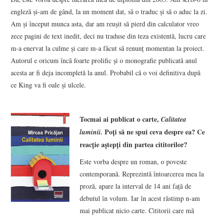
engleză și-am de gând, la un moment dat, să o traduc și să o aduc la zi.
Am și început munca asta, dar am reușit să pierd din calculator vreo
zece pagini de text inedit, deci nu traduse din teza existentă, lucru care
m-a enervat la culme și care m-a făcut să renunț momentan la proiect.
Autorul e oricum încă foarte prolific și o monografie publicată anul
acesta ar fi deja incompletă la anul. Probabil că o voi definitiva după
ce King va fi oale și ulcele.
Tocmai ai publicat o carte,
Calitatea
Poți să ne spui ceva despre ea? Ce
luminii.
reacție aștepți din partea cititorilor?
Este vorba despre un roman, o poveste
contemporană. Reprezintă întoarcerea mea la
proză, apare la interval de 14 ani față de
debutul în volum. Iar în acest răstimp n-am
mai publicat nicio carte. Cititorii care mă