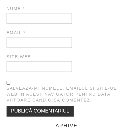
NUME
*
EMAIL
*
SITE WEB
SALVEAZĂ-MI NUMELE, EMAILUL ȘI SITE-UL
WEB ÎN ACEST NAVIGATOR PENTRU DATA
VIITOARE CÂND O SĂ COMENTEZ.
ARHIVE