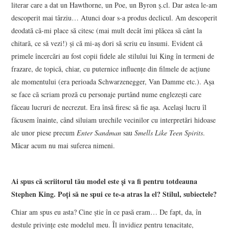
literar care a dat un Hawthorne, un Poe, un Byron ș.cl. Dar astea le-am
descoperit mai târziu… Atunci doar s-a produs declicul. Am descoperit
deodată că-mi place să citesc (mai mult decât îmi plăcea să cânt la
chitară, ce să vezi!) și că mi-aș dori să scriu eu însumi. Evident că
primele încercări au fost copii fidele ale stilului lui King în termeni de
frazare, de topică, chiar, cu puternice influențe din filmele de acțiune
ale momentului (era perioada Schwarzenegger, Van Damme etc.). Așa
se face că scriam proză cu personaje purtând nume englezești care
făceau lucruri de necrezut. Era însă firesc să fie așa. Același lucru îl
făcusem înainte, când siluiam urechile vecinilor cu interpretări hidoase
ale unor piese precum
Enter Sandman
sau
Smells Like Teen Spirits
.
Măcar acum nu mai suferea nimeni.
Ai spus că scriitorul tău model este și va fi pentru totdeauna
Stephen King. Poți să ne spui ce te-a atras la el? Stilul, subiectele?
Chiar am spus eu asta? Cine știe în ce pasă eram… De fapt, da, în
destule privințe este modelul meu. Îl invidiez pentru tenacitate,