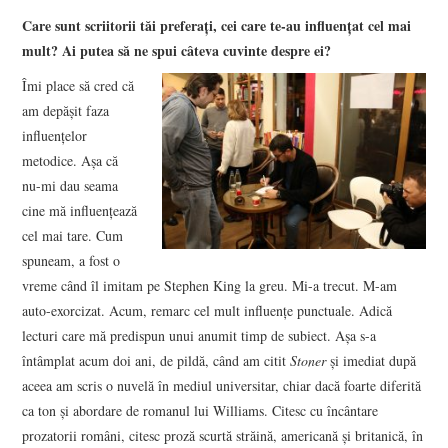
Care sunt scriitorii tăi preferați, cei care te-au influențat cel mai
mult? Ai putea să ne spui câteva cuvinte despre ei?
Îmi place să cred că
am depășit faza
influențelor
metodice. Așa că
nu-mi dau seama
cine mă influențează
cel mai tare. Cum
spuneam, a fost o
vreme când îl imitam pe Stephen King la greu. Mi-a trecut. M-am
auto-exorcizat. Acum, remarc cel mult influențe punctuale. Adică
lecturi care mă predispun unui anumit timp de subiect. Așa s-a
întâmplat acum doi ani, de pildă, când am citit
Stoner
și imediat după
aceea am scris o nuvelă în mediul universitar, chiar dacă foarte diferită
ca ton și abordare de romanul lui Williams. Citesc cu încântare
prozatorii români, citesc proză scurtă străină, americană și britanică, în