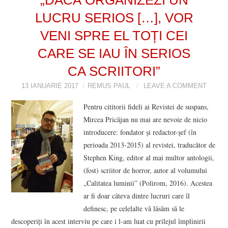
LUCRU SERIOS […], VOR
VIZIUNI ȘI SPECTRE
VENI SPRE EL TOȚI CEI
CONTRAPAGINI
CARE SE IAU ÎN SERIOS
CARTE & FILM
CA SCRIITORI”
13 IANUARIE 2017
REMUS PAUL
LEAVE A COMMENT
SUSPANS
Pentru cititorii fideli ai Revistei de suspans,
Mircea Pricăjan nu mai are nevoie de nicio
NUMĂRUL 48 /
introducere: fondator și redactor-șef (în
perioada 2013-2015) al revistei, traducător de
MARTIE 2018
Stephen King, editor al mai multor antologii,
(fost) scriitor de horror, autor al volumului
NUMĂRUL 49 /
„Calitatea luminii” (Polirom, 2016). Acestea
ar fi doar câteva dintre lucruri care îl
APRILIE 2018
definesc, pe celelalte vă lăsăm să le
descoperiți în acest interviu pe care i l-am luat cu prilejul împlinirii