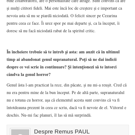
bine colaboratorii, are o personalitate care atrage. Sunt convins că are
și mulți cititori fideli. Mai este încă loc de creștere și e important ca
nevoia asta să nu se piardă niciodată. O felicit sincer pe Cezarina
pentru ceea ce face. Îi urez spor pe mai departe și, ca la început, îi
doresc să nu facă niciodată rabat de la spiritul critic.
În încheiere trebuie să te întreb și asta: am auzit că în ultimul
timp ai abandonat genul supranatural. Poți să ne dai indicii
despre ce vei scrie în continuare? Și intenționezi să te întorci
cândva la genul horror?
Genul ăsta l-am practicat la rece, din păcate, și nu mi-a reușit. Cred că
nu era pentru mine de la bun început. Pe de altă parte, supranaturalul
nu e totuna cu horror, așa că elementul acesta sunt convins că va fi
întotdeauna prezent în ceea ce scriu, dacă va fi nevoie de el. Viitorul e
deschis. Nu-mi fac planuri, îl las să mă surprindă.
Despre Remus PAUL