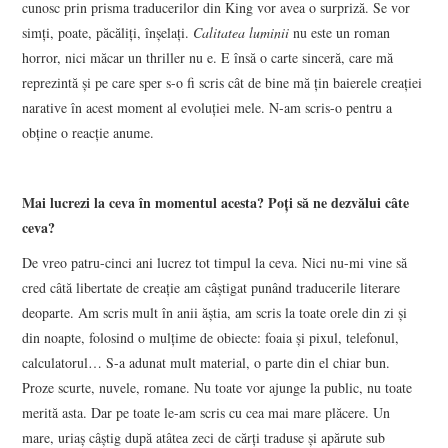
cunosc prin prisma traducerilor din King vor avea o surpriză. Se vor
simți, poate, păcăliți, înșelați.
Calitatea luminii
nu este un roman
horror, nici măcar un thriller nu e. E însă o carte sinceră, care mă
reprezintă și pe care sper s-o fi scris cât de bine mă țin baierele creației
narative în acest moment al evoluției mele. N-am scris-o pentru a
obține o reacție anume.
Mai lucrezi la ceva în momentul acesta? Poți să ne dezvălui câte
ceva?
De vreo patru-cinci ani lucrez tot timpul la ceva. Nici nu-mi vine să
cred câtă libertate de creație am câștigat punând traducerile literare
deoparte. Am scris mult în anii ăștia, am scris la toate orele din zi și
din noapte, folosind o mulțime de obiecte: foaia și pixul, telefonul,
calculatorul… S-a adunat mult material, o parte din el chiar bun.
Proze scurte, nuvele, romane. Nu toate vor ajunge la public, nu toate
merită asta. Dar pe toate le-am scris cu cea mai mare plăcere. Un
mare, uriaș câștig după atâtea zeci de cărți traduse și apărute sub