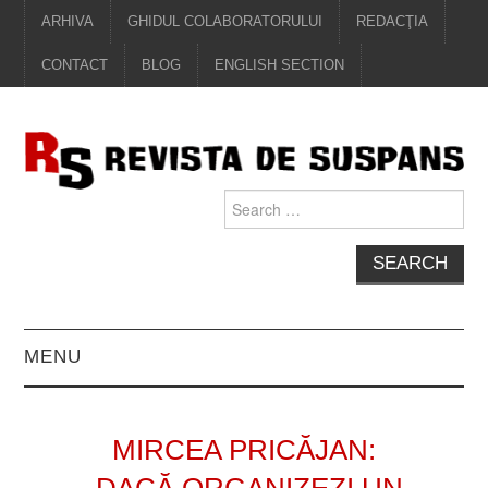
ARHIVA
GHIDUL COLABORATORULUI
REDACŢIA
CONTACT
BLOG
ENGLISH SECTION
Search
for:
MENU
EDITORIAL
MIRCEA PRICĂJAN:
PROZĂ
„DACĂ ORGANIZEZI UN