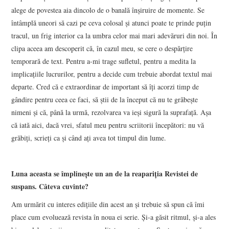
alege de povestea aia dincolo de o banală înșiruire de momente. Se
întâmplă uneori să cazi pe ceva colosal și atunci poate te prinde puțin
tracul, un frig interior ca la umbra celor mai mari adevăruri din noi. În
clipa aceea am descoperit că, în cazul meu, se cere o despărțire
temporară de text. Pentru a-mi trage sufletul, pentru a medita la
implicațiile lucrurilor, pentru a decide cum trebuie abordat textul mai
departe. Cred că e extraordinar de important să îți acorzi timp de
gândire pentru ceea ce faci, să știi de la început că nu te grăbește
nimeni și că, până la urmă, rezolvarea va ieși sigură la suprafață. Așa
că iată aici, dacă vrei, sfatul meu pentru scriitorii începători: nu vă
grăbiți, scrieți ca și când ați avea tot timpul din lume.
Luna aceasta se împlinește un an de la reapariția Revistei de
suspans. Câteva cuvinte?
Am urmărit cu interes edițiile din acest an și trebuie să spun că îmi
place cum evoluează revista în noua ei serie. Și-a găsit ritmul, și-a ales