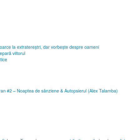
toarce la extratereștri, dar vorbește despre oameni
pară viitorul
tice
eran #2 – Noaptea de sânziene & Autopsierul (Alex Talamba)