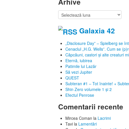
Arhive
Arhive
Galaxia 42
„Disclosure Day” – Spielberg se în
Cenaclul „H.G. Wells”. Cum se (p)re
Căpcăuni, castori și alte creaturi mi
Eternă, iubirea
Patimile lui Lazăr
Să vezi Jupiter
QUEST
Subteran #1 – Tot înainte! + Subt
Shin Zero volumele 1 și 2
Efectul Penrose
Comentarii recente
Mircea Coman
la
Lacrimi
Tavi
la
Lamentări