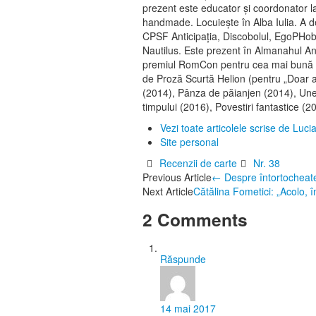
prezent este educator şi coordonator la
handmade. Locuieşte în Alba Iulia. A de
CPSF Anticipaţia, Discobolul, EgoPHobia
Nautilus. Este prezent în Almanahul Anti
premiul RomCon pentru cea mai bună pov
de Proză Scurtă Helion (pentru „Doar at
(2014), Pânza de păianjen (2014), Uneo
timpului (2016), Povestiri fantastice (
Vezi toate articolele scrise de L
Site personal
Recenzii de carte
Nr. 38
Post
Previous Article
←
Despre întortocheatele
Next Article
Cătălina Fometici: „Acolo, 
navigation
2 Comments
Răspunde
14 mai 2017