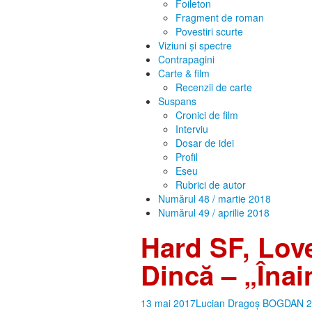
Foileton
Fragment de roman
Povestiri scurte
Viziuni și spectre
Contrapagini
Carte & film
Recenzii de carte
Suspans
Cronici de film
Interviu
Dosar de idei
Profil
Eseu
Rubrici de autor
Numărul 48 / martie 2018
Numărul 49 / aprilie 2018
Hard SF, Love
Dincă – „Înai
13 mai 2017
Lucian Dragoș BOGDAN