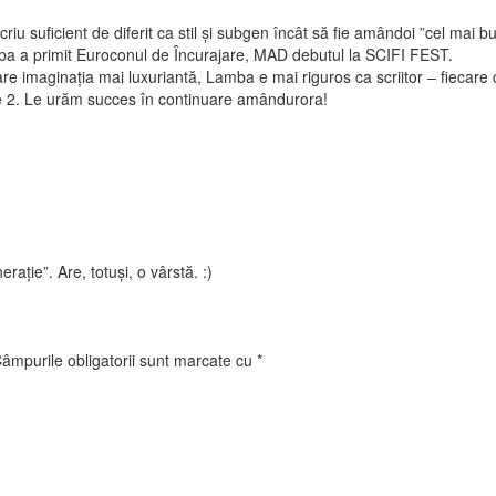
 suficient de diferit ca stil și subgen încât să fie amândoi ”cel mai bun 
ba a primit Euroconul de Încurajare, MAD debutul la SCIFI FEST.
imaginația mai luxuriantă, Lamba e mai riguros ca scriitor – fiecare cit
le 2. Le urăm succes în continuare amândurora!
raţie”. Are, totuşi, o vârstă. :)
âmpurile obligatorii sunt marcate cu
*