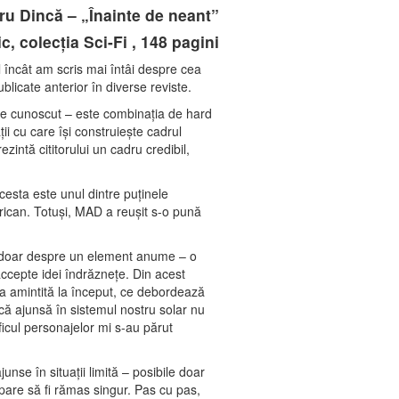
ru Dincă – „Înainte de neant”
c, colecţia Sci-Fi , 148 pagini
fel încât am scris mai întâi despre cea
licate anterior în diverse reviste.
fie cunoscut – este combinaţia de hard
ii cu care îşi construieşte cadrul
zintă cititorului un cadru credibil,
acesta este unul dintre puţinele
rican. Totuşi, MAD a reuşit s-o pună
ri doar despre un element anume – o
accepte idei îndrăzneţe. Din acest
ela amintită la început, ce debordează
tică ajunsă în sistemul nostru solar nu
ficul personajelor mi s-au părut
unse în situaţii limită – posibile doar
are să fi rămas singur. Pas cu pas,