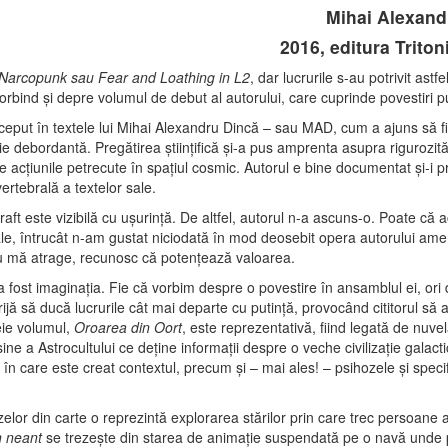
Mihai Alexand
2016, editura Tritoni
Narcopunk sau Fear and Loathing in L2
, dar lucrurile s-au potrivit ast
ind şi depre volumul de debut al autorului, care cuprinde povestiri pub
început în textele lui Mihai Alexandru Dincă – sau MAD, cum a ajuns să 
e debordantă. Pregătirea ştiinţifică şi-a pus amprenta asupra rigurozităţ
e acţiunile petrecute în spaţiul cosmic. Autorul e bine documentat şi-i pre
ertebrală a textelor sale.
raft este vizibilă cu uşurinţă. De altfel, autorul n-a ascuns-o. Poate că 
ale, întrucât n-am gustat niciodată în mod deosebit opera autorului ame
nu mă atrage, recunosc că potenţează valoarea.
a fost imaginaţia. Fie că vorbim despre o povestire în ansamblul ei, o
ijă să ducă lucrurile cât mai departe cu putinţă, provocând cititorul să 
eie volumul,
Oroarea din Oort
, este reprezentativă, fiind legată de nuv
sine a Astrocultului ce deţine informaţii despre o veche civilizaţie galac
în care este creat contextul, precum şi – mai ales! – psihozele şi speci
ozelor din carte o reprezintă explorarea stărilor prin care trec persoane aj
n neant
se trezeşte din starea de animaţie suspendată pe o navă unde p