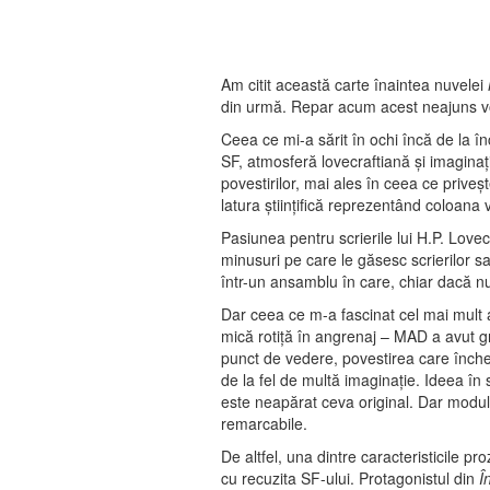
Am citit această carte înaintea nuvelei
din urmă. Repar acum acest neajuns vorb
Ceea ce mi-a sărit în ochi încă de la 
SF, atmosferă lovecraftiană şi imaginaţi
povestirilor, mai ales în ceea ce priveşt
latura ştiinţifică reprezentând coloana v
Pasiunea pentru scrierile lui H.P. Lovec
minusuri pe care le găsesc scrierilor s
într-un ansamblu în care, chiar dacă 
Dar ceea ce m-a fascinat cel mai mult 
mică rotiţă în angrenaj – MAD a avut gr
punct de vedere, povestirea care înch
de la fel de multă imaginaţie. Ideea în 
este neapărat ceva original. Dar modul 
remarcabile.
De altfel, una dintre caracteristicile pr
cu recuzita SF-ului. Protagonistul din
Î