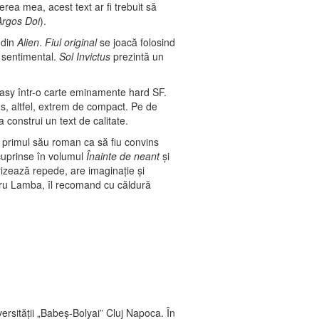
rea mea, acest text ar fi trebuit să
Argos Doi
).
 din
Alien
.
Fiul original
se joacă folosind
e sentimental.
Sol Invictus
prezintă un
tasy într-o carte eminamente hard SF.
us, altfel, extrem de compact. Pe de
a construi un text de calitate.
 primul său roman ca să fiu convins
 cuprinse în volumul
Înainte de neant
şi
izează repede, are imaginaţie şi
xandru Lamba, îl recomand cu căldură
ersităţii „Babeş-Bolyai” Cluj Napoca. În