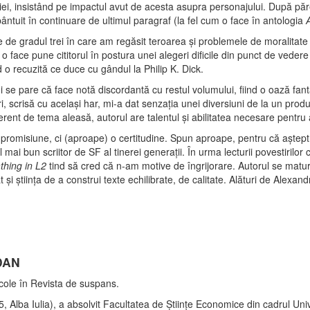
iei, insistând pe impactul avut de acesta asupra personajului. După păre
 bântuit în continuare de ultimul paragraf (la fel cum o face în antologia
e de gradul trei în care am regăsit teroarea şi problemele de moralitate
o face pune cititorul în postura unei alegeri dificile din punct de veder
 o recuzită ce duce cu gândul la Philip K. Dick.
 se pare că face notă discordantă cu restul volumului, fiind o oază fan
i, scrisă cu acelaşi har, mi-a dat senzaţia unei diversiuni de la un prod
ferent de tema aleasă, autorul are talentul şi abilitatea necesare pentru 
romisiune, ci (aproape) o certitudine. Spun aproape, pentru că aştept
ai bun scriitor de SF al tinerei generaţii. În urma lecturii povestirilor
hing in L2
tind să cred că n-am motive de îngrijorare. Autorul se matur
ât şi ştiinţa de a construi texte echilibrate, de calitate. Alături de Ale
DAN
ole în Revista de suspans.
 Alba Iulia), a absolvit Facultatea de Ştiinţe Economice din cadrul Univ