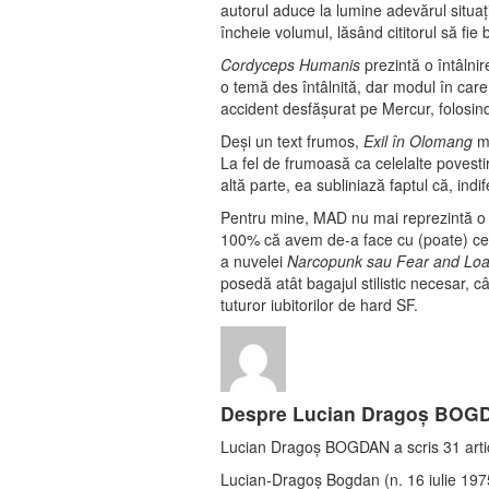
autorul aduce la lumine adevărul situaţ
încheie volumul, lăsând cititorul să fie
Cordyceps Humanis
prezintă o întâlnir
o temă des întâlnită, dar modul în care 
accident desfăşurat pe Mercur, folosind
Deşi un text frumos,
Exil în Olomang
mi
La fel de frumoasă ca celelalte povestir
altă parte, ea subliniază faptul că, indi
Pentru mine, MAD nu mai reprezintă o p
100% că avem de-a face cu (poate) cel m
a nuvelei
Narcopunk sau Fear and Loat
posedă atât bagajul stilistic necesar, c
tuturor iubitorilor de hard SF.
Despre Lucian Dragoș BOG
Lucian Dragoș BOGDAN a scris 31 artic
Lucian-Dragoş Bogdan (n. 16 iulie 1975,