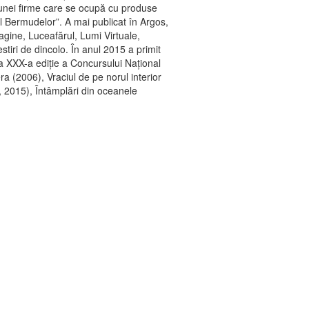
l unei firme care se ocupă cu produse
ul Bermudelor”. A mai publicat în Argos,
agine, Luceafărul, Lumi Virtuale,
stiri de dincolo. În anul 2015 a primit
a XXX-a ediţie a Concursului Naţional
a (2006), Vraciul de pe norul interior
, 2015), Întâmplări din oceanele