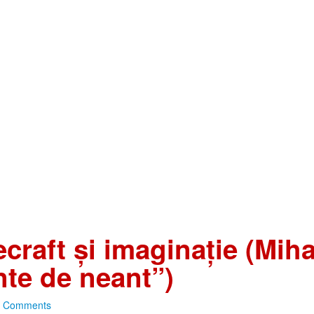
craft şi imaginaţie (Mih
nte de neant”)
2 Comments