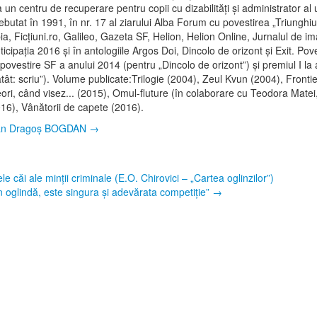
 un centru de recuperare pentru copii cu dizabilităţi şi administrator a
butat în 1991, în nr. 17 al ziarului Alba Forum cu povestirea „Triunghi
, Ficţiuni.ro, Galileo, Gazeta SF, Helion, Helion Online, Jurnalul de im
cipaţia 2016 şi în antologiile Argos Doi, Dincolo de orizont şi Exit. Pove
estire SF a anului 2014 (pentru „Dincolo de orizont”) şi premiul I la 
ât: scriu”). Volume publicate:Trilogie (2004), Zeul Kvun (2004), Frontier
ri, când visez... (2015), Omul-fluture (în colaborare cu Teodora Matei
2016), Vânătorii de capete (2016).
ucian Dragoș BOGDAN
→
 căi ale minții criminale (E.O. Chirovici – „Cartea oglinzilor”)
în oglindă, este singura şi adevărata competiţie”
→