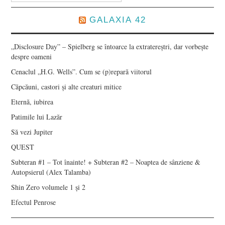
GALAXIA 42
„Disclosure Day” – Spielberg se întoarce la extratereștri, dar vorbește
despre oameni
Cenaclul „H.G. Wells”. Cum se (p)repară viitorul
Căpcăuni, castori și alte creaturi mitice
Eternă, iubirea
Patimile lui Lazăr
Să vezi Jupiter
QUEST
Subteran #1 – Tot înainte! + Subteran #2 – Noaptea de sânziene &
Autopsierul (Alex Talamba)
Shin Zero volumele 1 și 2
Efectul Penrose