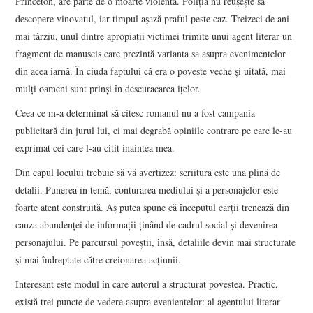
Princeton, are parte de o moarte violentă. Poliția nu reușește să
descopere vinovatul, iar timpul așază praful peste caz. Treizeci de ani
mai târziu, unul dintre apropiații victimei trimite unui agent literar un
fragment de manuscis care prezintă varianta sa asupra evenimentelor
din acea iarnă. În ciuda faptului că era o poveste veche și uitată, mai
mulți oameni sunt prinși în descuracarea ițelor.
Ceea ce m-a determinat să citesc romanul nu a fost campania
publicitară din jurul lui, ci mai degrabă opiniile contrare pe care le-au
exprimat cei care l-au citit inaintea mea.
Din capul locului trebuie să vă avertizez: scriitura este una plină de
detalii. Punerea în temă, conturarea mediului și a personajelor este
foarte atent construită. Aș putea spune că începutul cărții trenează din
cauza abundenței de informații ținând de cadrul social și devenirea
personajului. Pe parcursul poveștii, însă, detaliile devin mai structurate
și mai îndreptate către creionarea acțiunii.
Interesant este modul în care autorul a structurat povestea. Practic,
există trei puncte de vedere asupra evenientelor: al agentului literar