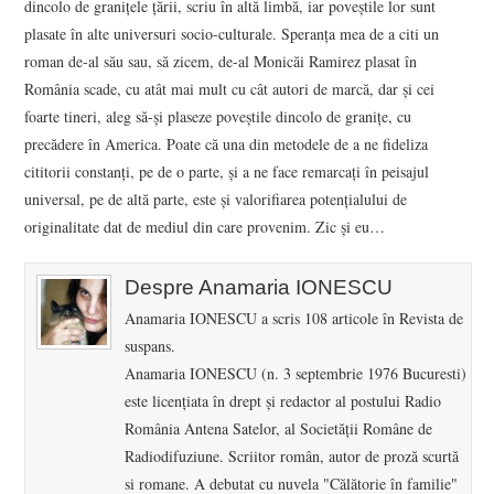
dincolo de granițele țării, scriu în altă limbă, iar poveștile lor sunt
plasate în alte universuri socio-culturale. Speranța mea de a citi un
roman de-al său sau, să zicem, de-al Monicăi Ramirez plasat în
România scade, cu atât mai mult cu cât autori de marcă, dar și cei
foarte tineri, aleg să-și plaseze poveștile dincolo de granițe, cu
precădere în America. Poate că una din metodele de a ne fideliza
cititorii constanți, pe de o parte, și a ne face remarcați în peisajul
universal, pe de altă parte, este și valorifiarea potențialului de
originalitate dat de mediul din care provenim. Zic și eu…
Despre Anamaria IONESCU
Anamaria IONESCU a scris 108 articole în Revista de
suspans.
Anamaria IONESCU (n. 3 septembrie 1976 Bucuresti)
este licenţiata în drept şi redactor al postului Radio
România Antena Satelor, al Societăţii Române de
Radiodifuziune. Scriitor român, autor de proză scurtă
si romane. A debutat cu nuvela "Călătorie în familie"