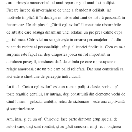
care primește manuscrisul, al unui reporter și al unui fost polițist.
Fiecare începe să investigheze de unde a abandonat celălalt, iar
motivele implicării în dezlegarea misterului sunt de natură personală în
fiecare caz. Un alt plus al „Cărții oglinzilor” îl constituie răsturnările
de situație care adaugă dinamism unei relatări un pic prea calme după
gustul meu. Chirovici nu se zgârcește în crearea personajelor atât din
punct de vedere al personalității, cât și al istoriei fiecăruia. Ceea ce m-a
surprins este fapul că, deși dragostea joacă un rol important în
derularea poveștii, tensiunea dată de chimia pe care o presupune o
relație amoroasă este un pic cam palid reliefată. Dar sunt conștientă că
aici este o chestiune de percepție individuală.
La final „Cartea oglinzilor” este un roman polițist clasic, scris după
toate regulile genului, iar intriga, deși constituită din elemente vechi de
când lumea – gelozia, ambiția, setea de răzbunare – este una captivantă
și surprinzătoare.
Am, însă, și eu un of. Chirovici face parte dintr-un grup special de
autori care, deși sunt români, și-au găsit consacrarea și recunoașterea