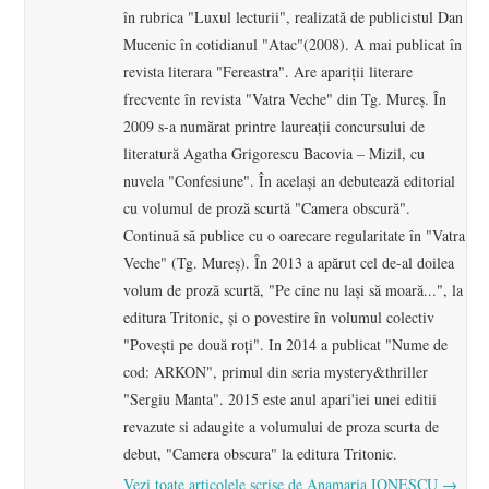
în rubrica "Luxul lecturii", realizată de publicistul Dan
Mucenic în cotidianul "Atac"(2008). A mai publicat în
revista literara "Fereastra". Are apariţii literare
frecvente în revista "Vatra Veche" din Tg. Mureş. În
2009 s-a numărat printre laureații concursului de
literatură Agatha Grigorescu Bacovia – Mizil, cu
nuvela "Confesiune". În acelaşi an debutează editorial
cu volumul de proză scurtă "Camera obscură".
Continuă să publice cu o oarecare regularitate în "Vatra
Veche" (Tg. Mureş). În 2013 a apărut cel de-al doilea
volum de proză scurtă, "Pe cine nu laşi să moară...", la
editura Tritonic, şi o povestire în volumul colectiv
"Poveşti pe două roţi". In 2014 a publicat "Nume de
cod: ARKON", primul din seria mystery&thriller
"Sergiu Manta". 2015 este anul apari'iei unei editii
revazute si adaugite a volumului de proza scurta de
debut, "Camera obscura" la editura Tritonic.
Vezi toate articolele scrise de Anamaria IONESCU
→