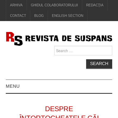
ARHIVA
GHIDUL COLABORATORULUI
REDACŢIA
CONTACT
BLOG
ENGLISH SECTION
Search
for:
MENU
EDITORIAL
DESPRE
PROZĂ
ÎNTORTOCHEATELE CĂI