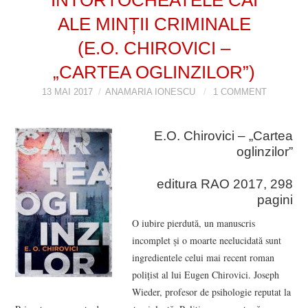
ALE MINȚII CRIMINALE
VIZIUNI ȘI SPECTRE
(E.O. CHIROVICI –
CONTRAPAGINI
„CARTEA OGLINZILOR”)
CARTE & FILM
13 MAI 2017
ANAMARIA IONESCU
1 COMMENT
SUSPANS
E.O. Chirovici – „Cartea
oglinzilor”
NUMĂRUL 48 /
editura RAO 2017, 298
MARTIE 2018
pagini
O iubire pierdută, un manuscris
NUMĂRUL 49 /
incomplet și o moarte neelucidată sunt
ingredientele celui mai recent roman
APRILIE 2018
polițist al lui Eugen Chirovici. Joseph
Wieder, profesor de psihologie reputat la