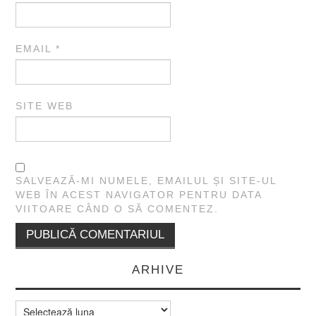
EMAIL
*
SITE WEB
SALVEAZĂ-MI NUMELE, EMAILUL ȘI SITE-UL
WEB ÎN ACEST NAVIGATOR PENTRU DATA
VIITOARE CÂND O SĂ COMENTEZ.
ARHIVE
Arhive