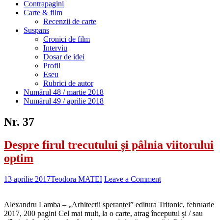
Contrapagini
Carte & film
Recenzii de carte
Suspans
Cronici de film
Interviu
Dosar de idei
Profil
Eseu
Rubrici de autor
Numărul 48 / martie 2018
Numărul 49 / aprilie 2018
Nr. 37
Despre firul trecutului și pâlnia viitorului
optim
13 aprilie 2017
Teodora MATEI
Leave a Comment
Alexandru Lamba – „Arhitecții speranței” editura Tritonic, februarie
2017, 200 pagini Cel mai mult, la o carte, atrag începutul și / sau