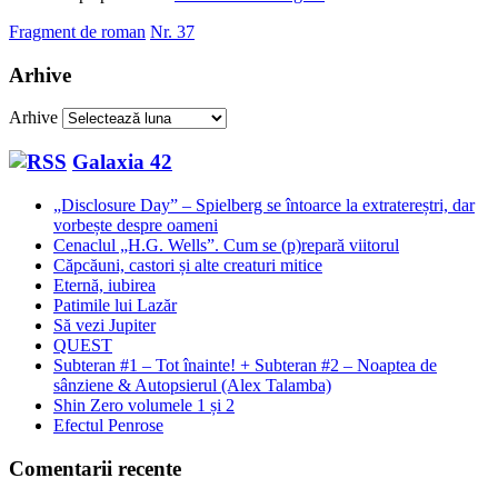
Fragment de roman
Nr. 37
Arhive
Arhive
Galaxia 42
„Disclosure Day” – Spielberg se întoarce la extratereștri, dar
vorbește despre oameni
Cenaclul „H.G. Wells”. Cum se (p)repară viitorul
Căpcăuni, castori și alte creaturi mitice
Eternă, iubirea
Patimile lui Lazăr
Să vezi Jupiter
QUEST
Subteran #1 – Tot înainte! + Subteran #2 – Noaptea de
sânziene & Autopsierul (Alex Talamba)
Shin Zero volumele 1 și 2
Efectul Penrose
Comentarii recente