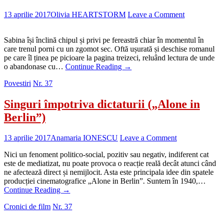
13 aprilie 2017
Olivia HEARTSTORM
Leave a Comment
Sabina își înclină chipul și privi pe fereastră chiar în momentul în
care trenul porni cu un zgomot sec. Oftă ușurată și deschise romanul
pe care îl ținea pe picioare la pagina treizeci, reluând lectura de unde
o abandonase cu…
Continue Reading
→
Povestiri
Nr. 37
Singuri împotriva dictaturii („Alone in
Berlin”)
13 aprilie 2017
Anamaria IONESCU
Leave a Comment
Nici un fenoment politico-social, pozitiv sau negativ, indiferent cat
este de mediatizat, nu poate provoca o reacție reală decât atunci când
ne afectează direct și nemijlocit. Asta este principala idee din spatele
producției cinematografice „Alone in Berlin”. Suntem în 1940,…
Continue Reading
→
Cronici de film
Nr. 37