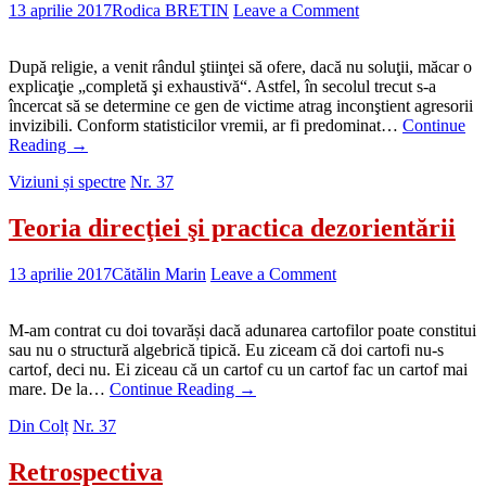
13 aprilie 2017
Rodica BRETIN
Leave a Comment
După religie, a venit rândul ştiinţei să ofere, dacă nu soluţii, măcar o
explicaţie „completă şi exhaustivă“. Astfel, în secolul trecut s-a
încercat să se determine ce gen de victime atrag inconştient agresorii
invizibili. Conform statisticilor vremii, ar fi predominat…
Continue
Reading
→
Viziuni și spectre
Nr. 37
Teoria direcţiei şi practica dezorientării
13 aprilie 2017
Cătălin Marin
Leave a Comment
M-am contrat cu doi tovarăși dacă adunarea cartofilor poate constitui
sau nu o structură algebrică tipică. Eu ziceam că doi cartofi nu-s
cartof, deci nu. Ei ziceau că un cartof cu un cartof fac un cartof mai
mare. De la…
Continue Reading
→
Din Colț
Nr. 37
Retrospectiva