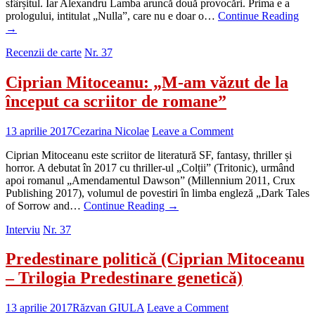
sfârșitul. Iar Alexandru Lamba aruncă două provocări. Prima e a
prologului, intitulat „Nulla”, care nu e doar o…
Continue Reading
→
Recenzii de carte
Nr. 37
Ciprian Mitoceanu: „M-am văzut de la
început ca scriitor de romane”
13 aprilie 2017
Cezarina Nicolae
Leave a Comment
Ciprian Mitoceanu este scriitor de literatură SF, fantasy, thriller și
horror. A debutat în 2017 cu thriller-ul „Colții” (Tritonic), urmând
apoi romanul „Amendamentul Dawson” (Millennium 2011, Crux
Publishing 2017), volumul de povestiri în limba engleză „Dark Tales
of Sorrow and…
Continue Reading
→
Interviu
Nr. 37
Predestinare politică (Ciprian Mitoceanu
– Trilogia Predestinare genetică)
13 aprilie 2017
Răzvan GIULA
Leave a Comment