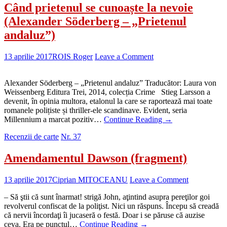
Când prietenul se cunoaște la nevoie
(Alexander Söderberg – „Prietenul
andaluz”)
13 aprilie 2017
ROIS Roger
Leave a Comment
Alexander Söderberg – „Prietenul andaluz” Traducător: Laura von
Weissenberg Editura Trei, 2014, colecția Crime Stieg Larsson a
devenit, în opinia multora, etalonul la care se raportează mai toate
romanele polițiste și thriller-ele scandinave. Evident, seria
Millennium a marcat pozitiv…
Continue Reading
→
Recenzii de carte
Nr. 37
Amendamentul Dawson (fragment)
13 aprilie 2017
Ciprian MITOCEANU
Leave a Comment
– Să ştii că sunt înarmat! strigă John, aţintind asupra pereţilor goi
revolverul confiscat de la poliţist. Nici un răspuns. Începu să creadă
că nervii încordaţi îi jucaseră o festă. Doar i se păruse că auzise
ceva. Era pe punctul…
Continue Reading
→