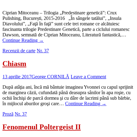
Ciprian Mitoceanu – Trilogia „Predestinare genetică”: Crux
Pulishing, București, 2015-2016 „În sângele tatălui”, „Insula
Diavolului”, „Faţă în faţă” sunt cele trei romane ce alcătuiesc
fascinanta trilogie Predestinare Genetică, parte a ciclului romanesc
Dawson, semnată de Ciprian Mitoceanu, Literatură fantastică,…
Continue Reading
→
Recenzii de carte
Nr. 37
Chiasm
13 aprilie 2017
George CORNILĂ
Leave a Comment
După atâţia ani, încă mă bântuie imaginea Yvonnei cu capul sprijinit
de marginea căzii, cufundată până deasupra sânilor în apa roşie, cu
ochii închişi de parcă dormea şi cu dâre de lacrimi până sub bărbie,
în mijlocul aburilor groşi care…
Continue Reading
→
Proză
Nr. 37
Fenomenul Poltergeist II