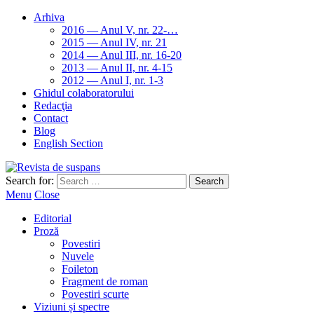
Arhiva
2016 — Anul V, nr. 22-…
2015 — Anul IV, nr. 21
2014 — Anul III, nr. 16-20
2013 — Anul II, nr. 4-15
2012 — Anul I, nr. 1-3
Ghidul colaboratorului
Redacţia
Contact
Blog
English Section
Search for:
Menu
Close
Editorial
Proză
Povestiri
Nuvele
Foileton
Fragment de roman
Povestiri scurte
Viziuni și spectre