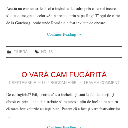
Acesta nu este un articol, ci o înşiruire de cadre prin care voi încerca
să dau o imagine a celor 48h petrecute prin şi pe lângă Târgul de carte
de la Goteborg, acolo unde România a fost invitată de onoare…
Continue Reading
→
FILIERA
NR. 13
O VARĂ CAM FUGĂRITĂ
1 SEPTEMBRIE 2013
BOGDAN HRIB
LEAVE A COMMENT
De ce fugărită? Păi, pentru că s-a încheiat și sunt la fel de amețit și
obosit ca prin iunie, dar, trebuie să recunosc, plin de încântare pentru
că toate festivalurile au ieșit bine. Pentru că a fost și vara festivalurilor.
…
Continue Reading
→