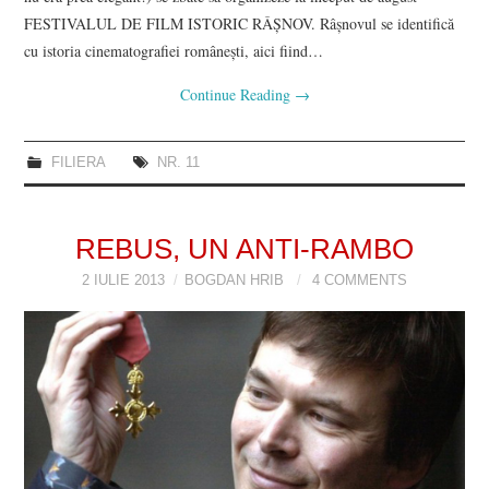
FESTIVALUL DE FILM ISTORIC RÂȘNOV. Râşnovul se identifică
cu istoria cinematografiei româneşti, aici fiind…
Continue Reading
→
FILIERA
NR. 11
REBUS, UN ANTI-RAMBO
2 IULIE 2013
BOGDAN HRIB
4 COMMENTS