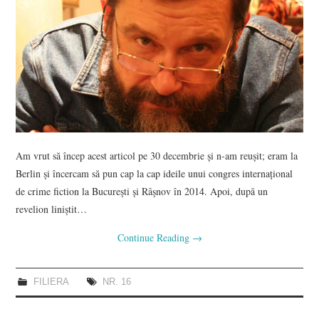
Am vrut să încep acest articol pe 30 decembrie şi n-am reuşit; eram la
Berlin şi încercam să pun cap la cap ideile unui congres internaţional
de crime fiction la Bucureşti şi Râşnov în 2014. Apoi, după un
revelion liniştit…
Continue Reading
→
FILIERA
NR. 16