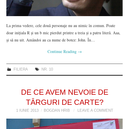
La prima vedere, cele două personaje nu au nimic în comun. Poate
doar inițiala R și un b mic pierdut printre a treia și a patru literă. Aaa,
și să nu uit. Amândoi au ca nume de botez: John. În…
Continue Reading
→
FILIERA
NR. 10
DE CE AVEM NEVOIE DE
TÂRGURI DE CARTE?
1 IUNIE 2013
BOGDAN HRIB
LEAVE A COMMENT