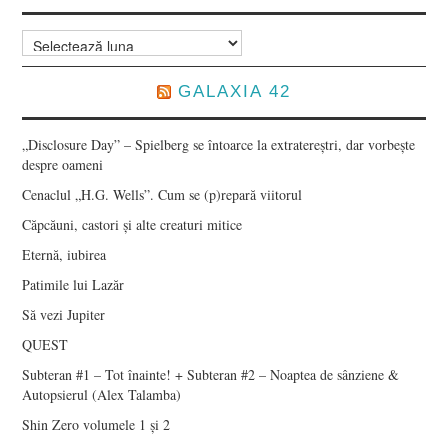
Arhive
GALAXIA 42
„Disclosure Day” – Spielberg se întoarce la extratereștri, dar vorbește
despre oameni
Cenaclul „H.G. Wells”. Cum se (p)repară viitorul
Căpcăuni, castori și alte creaturi mitice
Eternă, iubirea
Patimile lui Lazăr
Să vezi Jupiter
QUEST
Subteran #1 – Tot înainte! + Subteran #2 – Noaptea de sânziene &
Autopsierul (Alex Talamba)
Shin Zero volumele 1 și 2