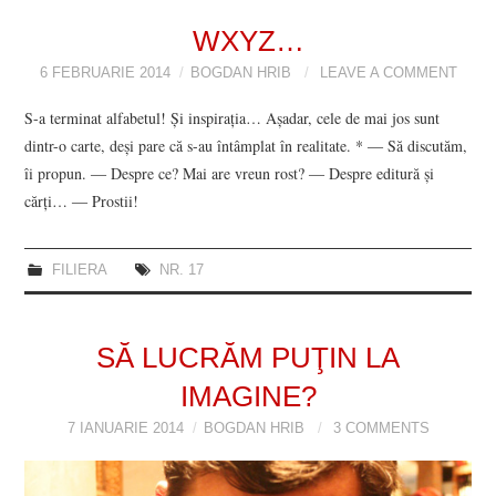
VIZIUNI ȘI SPECTRE
WXYZ…
6 FEBRUARIE 2014
BOGDAN HRIB
LEAVE A COMMENT
CONTRAPAGINI
S-a terminat alfabetul! Şi inspiraţia… Aşadar, cele de mai jos sunt
dintr-o carte, deşi pare că s-au întâmplat în realitate. * ― Să discutăm,
CARTE & FILM
îi propun. ― Despre ce? Mai are vreun rost? ― Despre editură şi
cărţi… ― Prostii!
SUSPANS
NUMĂRUL 48 /
FILIERA
NR. 17
MARTIE 2018
SĂ LUCRĂM PUŢIN LA
NUMĂRUL 49 /
IMAGINE?
APRILIE 2018
7 IANUARIE 2014
BOGDAN HRIB
3 COMMENTS