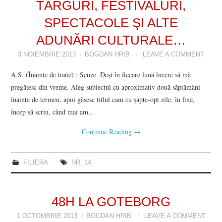
TÂRGURI, FESTIVALURI,
SPECTACOLE ŞI ALTE
ADUNĂRI CULTURALE…
3 NOIEMBRIE 2013
BOGDAN HRIB
LEAVE A COMMENT
A.S. (Înainte de toate) : Scuze. Deşi în fiecare lună încerc să mă
pregătesc din vreme. Aleg subiectul cu aproximativ două săptămâni
înainte de termen, apoi găsesc titlul cam cu şapte-opt zile, în fine,
încep să scriu, când mai am…
Continue Reading
→
FILIERA
NR. 14
48H LA GOTEBORG
1 OCTOMBRIE 2013
BOGDAN HRIB
LEAVE A COMMENT