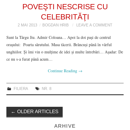
POVEŞTI NESCRISE CU
CELEBRITĂŢI
2 MAI 2013
BOGDAN HRIB
LEAVE A COMMENT
Sunt la Târgu Jiu. Admir Coloana… Apoi la doi paşi de centrul
oraşului: Poarta sărutului. Masa tăcerii. Brâncuşi până în vârful
unghiilor. Şi îmi vin o mulţime de idei şi multe întrebări… Aşadar: De
ce nu s-a furat până acum…
Continue Reading
→
FILIERA
NR. 8
Post
←
OLDER ARTICLES
navigation
ARHIVE