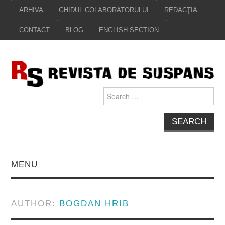
ARHIVA
GHIDUL COLABORATORULUI
REDACŢIA
CONTACT
BLOG
ENGLISH SECTION
Search
for:
MENU
EDITORIAL
AUTHOR:
BOGDAN HRIB
PROZĂ