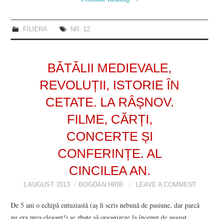
FILIERA
NR. 12
BĂTĂLII MEDIEVALE,
REVOLUȚII, ISTORIE ÎN
CETATE. LA RÂȘNOV.
FILME, CĂRȚI,
CONCERTE ȘI
CONFERINȚE. AL
CINCILEA AN.
1 AUGUST 2013
BOGDAN HRIB
LEAVE A COMMENT
De 5 ani o echipă entuziastă (aș fi scris nebună de pasiune, dar parcă
nu era prea elegant!) se zbate să organizeze la început de august