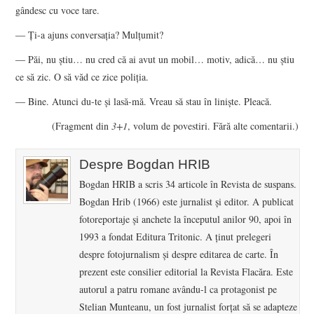
gândesc cu voce tare.
― Ţi-a ajuns conversaţia? Mulţumit?
― Păi, nu ştiu… nu cred că ai avut un mobil… motiv, adică… nu ştiu
ce să zic. O să văd ce zice poliţia.
― Bine. Atunci du-te şi lasă-mă. Vreau să stau în linişte. Pleacă.
(Fragment din
3+1
, volum de povestiri. Fără alte comentarii.)
Despre Bogdan HRIB
Bogdan HRIB a scris 34 articole în Revista de suspans.
Bogdan Hrib (1966) este jurnalist şi editor. A publicat
fotoreportaje şi anchete la începutul anilor 90, apoi în
1993 a fondat Editura Tritonic. A ţinut prelegeri
despre fotojurnalism şi despre editarea de carte. În
prezent este consilier editorial la Revista Flacăra. Este
autorul a patru romane avându-l ca protagonist pe
Stelian Munteanu, un fost jurnalist forţat să se adapteze