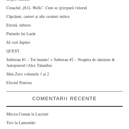
Cenaclul „H.G. Wells”. Cum se (p)repară viitorul
Căpcăuni, castori și alte creaturi mitice
Eternă, iubirea
Patimile lui Lazăr
Să vezi Jupiter
QUEST
Subteran #1 – Tot înainte! + Subteran #2 – Noaptea de sânziene &
Autopsierul (Alex Talamba)
Shin Zero volumele 1 și 2
Efectul Penrose
COMENTARII RECENTE
Mircea Coman
la
Lacrimi
Tavi
la
Lamentări