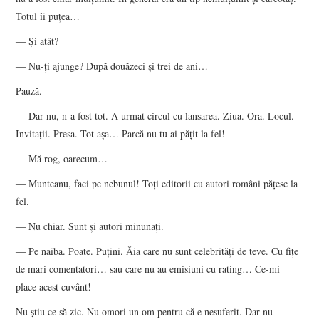
Totul îi puţea…
― Şi atât?
― Nu-ţi ajunge? După douăzeci şi trei de ani…
Pauză.
― Dar nu, n-a fost tot. A urmat circul cu lansarea. Ziua. Ora. Locul.
Invitaţii. Presa. Tot aşa… Parcă nu tu ai păţit la fel!
― Mă rog, oarecum…
― Munteanu, faci pe nebunul! Toţi editorii cu autori români păţesc la
fel.
― Nu chiar. Sunt şi autori minunaţi.
― Pe naiba. Poate. Puţini. Ăia care nu sunt celebrităţi de teve. Cu fiţe
de mari comentatori… sau care nu au emisiuni cu rating… Ce-mi
place acest cuvânt!
Nu ştiu ce să zic. Nu omori un om pentru că e nesuferit. Dar nu