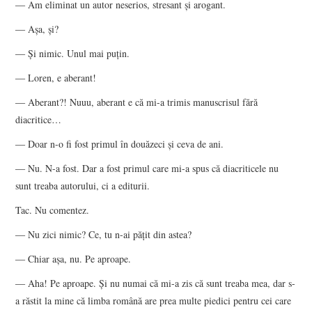
― Am eliminat un autor neserios, stresant şi arogant.
― Aşa, şi?
― Şi nimic. Unul mai puţin.
― Loren, e aberant!
― Aberant?! Nuuu, aberant e că mi-a trimis manuscrisul fără
diacritice…
― Doar n-o fi fost primul în douăzeci şi ceva de ani.
― Nu. N-a fost. Dar a fost primul care mi-a spus că diacriticele nu
sunt treaba autorului, ci a editurii.
Tac. Nu comentez.
― Nu zici nimic? Ce, tu n-ai păţit din astea?
― Chiar aşa, nu. Pe aproape.
― Aha! Pe aproape. Şi nu numai că mi-a zis că sunt treaba mea, dar s-
a răstit la mine că limba română are prea multe piedici pentru cei care