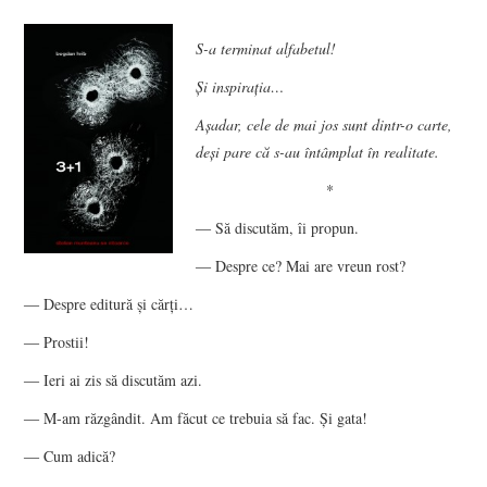
VIZIUNI ȘI SPECTRE
S-a terminat alfabetul!
Şi inspiraţia…
CONTRAPAGINI
Aşadar, cele de mai jos sunt dintr-o carte,
CARTE & FILM
deşi pare că s-au întâmplat în realitate.
*
SUSPANS
― Să discutăm, îi propun.
NUMĂRUL 48 /
― Despre ce? Mai are vreun rost?
― Despre editură şi cărţi…
MARTIE 2018
― Prostii!
NUMĂRUL 49 /
― Ieri ai zis să discutăm azi.
― M-am răzgândit. Am făcut ce trebuia să fac. Şi gata!
APRILIE 2018
― Cum adică?