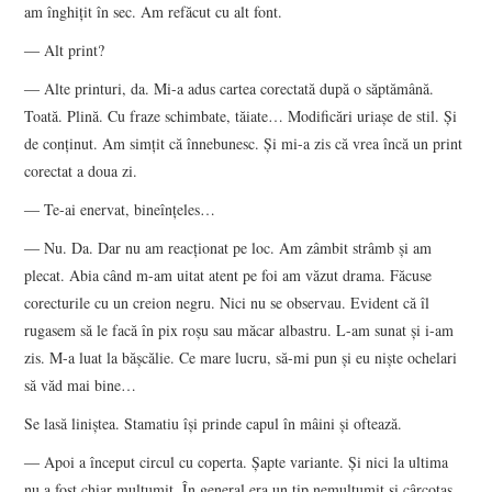
am înghiţit în sec. Am refăcut cu alt font.
― Alt print?
― Alte printuri, da. Mi-a adus cartea corectată după o săptămână.
Toată. Plină. Cu fraze schimbate, tăiate… Modificări uriaşe de stil. Şi
de conţinut. Am simţit că înnebunesc. Şi mi-a zis că vrea încă un print
corectat a doua zi.
― Te-ai enervat, bineînţeles…
― Nu. Da. Dar nu am reacţionat pe loc. Am zâmbit strâmb şi am
plecat. Abia când m-am uitat atent pe foi am văzut drama. Făcuse
corecturile cu un creion negru. Nici nu se observau. Evident că îl
rugasem să le facă în pix roşu sau măcar albastru. L-am sunat şi i-am
zis. M-a luat la băşcălie. Ce mare lucru, să-mi pun şi eu nişte ochelari
să văd mai bine…
Se lasă liniştea. Stamatiu îşi prinde capul în mâini şi oftează.
― Apoi a început circul cu coperta. Şapte variante. Şi nici la ultima
nu a fost chiar mulţumit. În general era un tip nemulţumit şi cârcotaş.