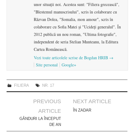
unor situaţii noi. Acestea sunt: "Filiera grecească",
"Blestemul manuscrisului", scris în colaborare cu
Răzvan Dolea, "Somalia, mon amour", scris în
colaborare cu Sofia Matei şi "Ucideţi generalul". În
2012 publică un nou roman, "Ultima fotografie",
independent de seria Stelian Munteanu, la Editura
Cartea Românească.
Vezi toate articolele scrise de Bogdan HRIB
→
Site personal
Google+
FILIERA
NR. 17
Post
PREVIOUS
NEXT ARTICLE
navigation
ARTICLE
ÎN ZADAR
GÂNDURI LA ÎNCEPUT
DE AN