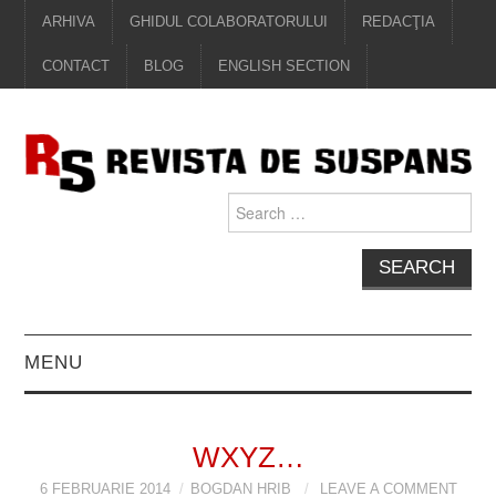
ARHIVA
GHIDUL COLABORATORULUI
REDACŢIA
CONTACT
BLOG
ENGLISH SECTION
Search
for:
MENU
EDITORIAL
WXYZ…
PROZĂ
6 FEBRUARIE 2014
BOGDAN HRIB
LEAVE A COMMENT