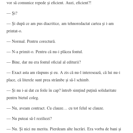
vor să comunice repede şi eficient. Auzi, eficient?!
― Şi?
― Şi după ce am pus diacritice, am tehnoredactat cartea şi i-am
printat-o.
― Normal. Pentru corectură.
― N-a primit-o. Pentru că nu-i plăcea fontul.
― Bine, dar nu era fontul oficial al editurii?
― Exact asta am răspuns şi eu. A zis că nu-l interesează, că lui nu-i
place, că literele sunt prea strâmbe şi să-l schimb.
― Şi nu i-ai dat cu foile în cap? întreb simţind puţină solidaritate
pentru bietul coleg.
― Nu, aveam contract. Cu clauze… cu tot felul se clauze.
― Nu puteai să-l reziliezi?
― Nu. Şi nici nu merita. Pierdeam alte lucrări. Era vorba de bani şi