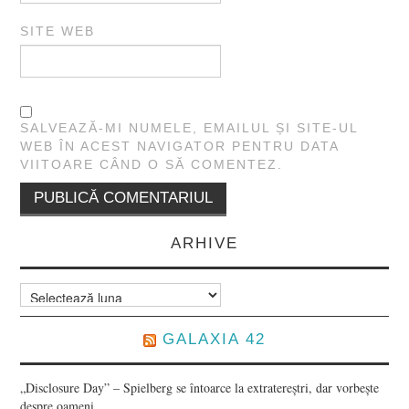
SITE WEB
SALVEAZĂ-MI NUMELE, EMAILUL ȘI SITE-UL
WEB ÎN ACEST NAVIGATOR PENTRU DATA
VIITOARE CÂND O SĂ COMENTEZ.
ARHIVE
Arhive
GALAXIA 42
„Disclosure Day” – Spielberg se întoarce la extratereștri, dar vorbește
despre oameni