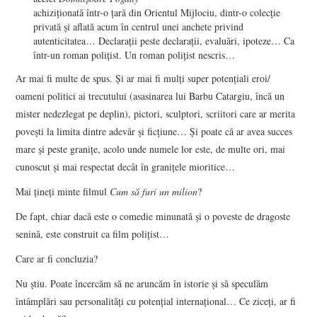
achiziţionată într-o ţară din Orientul Mijlociu, dintr-o colecţie
privată şi aflată acum în centrul unei anchete privind
autenticitatea… Declaraţii peste declaraţii, evaluări, ipoteze… Ca
într-un roman poliţist. Un roman poliţist nescris…
Ar mai fi multe de spus. Şi ar mai fi mulţi super potenţiali eroi/
oameni politici ai trecutului (asasinarea lui Barbu Catargiu, încă un
mister nedezlegat pe deplin), pictori, sculptori, scriitori care ar merita
poveşti la limita dintre adevăr şi ficţiune… Şi poate că ar avea succes
mare şi peste graniţe, acolo unde numele lor este, de multe ori, mai
cunoscut şi mai respectat decât în graniţele mioritice…
Mai ţineţi minte filmul
Cum să furi un milion
?
De fapt, chiar dacă este o comedie minunată şi o poveste de dragoste
senină, este construit ca film poliţist…
Care ar fi concluzia?
Nu ştiu. Poate încercăm să ne aruncăm în istorie şi să speculăm
întâmplări sau personalităţi cu potenţial internaţional… Ce ziceţi, ar fi