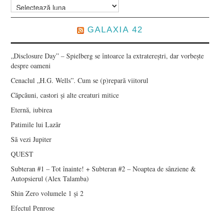
Arhive
GALAXIA 42
„Disclosure Day” – Spielberg se întoarce la extratereștri, dar vorbește
despre oameni
Cenaclul „H.G. Wells”. Cum se (p)repară viitorul
Căpcăuni, castori și alte creaturi mitice
Eternă, iubirea
Patimile lui Lazăr
Să vezi Jupiter
QUEST
Subteran #1 – Tot înainte! + Subteran #2 – Noaptea de sânziene &
Autopsierul (Alex Talamba)
Shin Zero volumele 1 și 2
Efectul Penrose