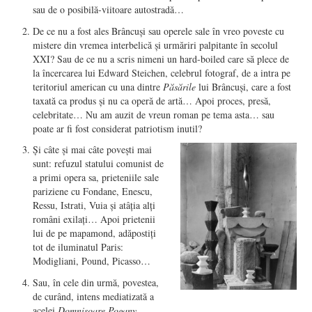
sau de o posibilă-viitoare autostradă…
De ce nu a fost ales Brâncuşi sau operele sale în vreo poveste cu
mistere din vremea interbelică şi urmăriri palpitante în secolul
XXI? Sau de ce nu a scris nimeni un hard-boiled care să plece de
la încercarea lui Edward Steichen, celebrul fotograf, de a intra pe
teritoriul american cu una dintre
Păsările
lui Brâncuşi, care a fost
taxată ca produs şi nu ca operă de artă… Apoi proces, presă,
celebritate… Nu am auzit de vreun roman pe tema asta… sau
poate ar fi fost considerat patriotism inutil?
Şi câte şi mai câte poveşti mai
sunt: refuzul statului comunist de
a primi opera sa, prieteniile sale
pariziene cu Fondane, Enescu,
Ressu, Istrati, Vuia şi atâţia alţi
români exilaţi… Apoi prietenii
lui de pe mapamond, adăpostiţi
tot de iluminatul Paris:
Modigliani, Pound, Picasso…
Sau, în cele din urmă, povestea,
de curând, intens mediatizată a
acelei
Domnişoare Pogany