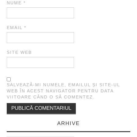
NUME
*
EMAIL
*
SITE WEB
SALVEAZĂ-MI NUMELE, EMAILUL ȘI SITE-UL
WEB ÎN ACEST NAVIGATOR PENTRU DATA
VIITOARE CÂND O SĂ COMENTEZ.
ARHIVE