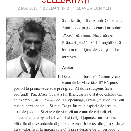
VIZIUNI ȘI SPECTRE
2 MAI 2013
BOGDAN HRIB
LEAVE A COMMENT
Sunt la Târgu Jiu. Admir Coloana…
CONTRAPAGINI
Apoi la doi paşi de centrul oraşului:
Poarta sărutului. Masa tăcerii
.
CARTE & FILM
Brâncuşi până în vârful unghiilor. Şi
îmi vin o mulţime de idei şi multe
SUSPANS
întrebări…
Aşadar:
NUMĂRUL 48 /
De ce nu s-a furat până acum vreun
scaun de la Masa tăcerii? Răspuns
MARTIE 2018
posibil la prima vedere: e prea greu. Al doilea răspuns (mai
profund): Păi,
Masa tăcerii
a lui Brâncuşi nu e atât de celebră ca,
NUMĂRUL 49 /
de exemplu,
Mica Sirenă
de la Copenhaga, căreia (se aude) că i-au
tăiat şi capul odată… Şi nici Târgu Jiu nu e capitală de ţară, ci
doar de judeţ… Şi cine e de vină că nu e atât de celebră, că
APRILIE 2018
autocarele nu curg valuri-valuri şi turiştii japonezi nu trosnesc
bliţurile din savonierele digitale… Avem Brâncuşi din plin şi de ce
nu e valorificat la maximum? O fi prea departe de un aeroport…