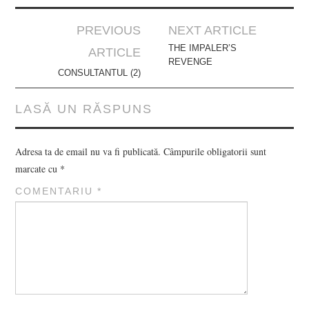
Post
PREVIOUS
NEXT ARTICLE
navigation
THE IMPALER’S
ARTICLE
REVENGE
CONSULTANTUL (2)
LASĂ UN RĂSPUNS
Adresa ta de email nu va fi publicată.
Câmpurile obligatorii sunt
marcate cu
*
COMENTARIU
*