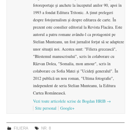
fotoreportaje şi anchete la începutul anilor 90, apoi în
1993 a fondat Editura Tritonic. A ţinut prelegeri
despre fotojurnalism şi despre editarea de carte. În
prezent este consilier editorial la Revista Flacăra. Este
autorul a patru romane avându-l ca protagonist pe
Stelian Munteanu, un fost jurnalist forţat să se adapteze
unor situaţii noi. Acestea sunt: "Filiera grecească",
"Blestemul manuscrisului", scris în colaborare cu
Răzvan Dolea, "Somalia, mon amour", scris în
colaborare cu Sofia Matei şi "Ucideţi generalul". În
2012 publică un nou roman, "Ultima fotografie",
independent de seria Stelian Munteanu, la Editura
Cartea Românească.
Vezi toate articolele scrise de Bogdan HRIB
→
Site personal
Google+
FILIERA
NR. 8