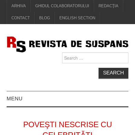
ARHIVA
GHIDUL COLABORATORULUI
REDACŢIA
CONTACT
BLOG
ENGLISH SECTION
Search
for:
MENU
EDITORIAL
POVEŞTI NESCRISE CU
PROZĂ
CELEBRITĂŢI