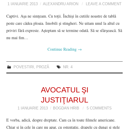
1 IANUARIE 2013
ALEXANDRU ARION
LEAVE A COMMENT
Captivi. Aşa ne simţeam. Cu toţii. Închişi în cutiile noastre de tablă
peste care cădea ploaia. Imobili şi stingheri. Ne uitam unul la altul cu
priviri fără expresie. Aşteptam să se termine odată. Să se sfârşească. Să
nu mai fim…
Continue Reading
→
POVESTIRI
,
PROZĂ
NR. 4
AVOCATUL ŞI
JUSTIŢIARUL
1 IANUARIE 2013
BOGDAN HRIB
5 COMMENTS
E vorba, adică, despre dreptate. Cam ca în toate filmele americane.
Chiar şi în cele în care nu apar, cu ostentaţie, drapele cu dungi şi stele