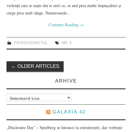
violenţă care se naşte din te miri ce, se aud prea multe împuşcături şi
curge prea mult sânge. Numeroasele…
Continue Reading
→
PROFESIONISTUL
NR. 4
Post
←
OLDER ARTICLES
navigation
ARHIVE
Arhive
GALAXIA 42
„Disclosure Day” – Spielberg se întoarce la extratereștri, dar vorbește