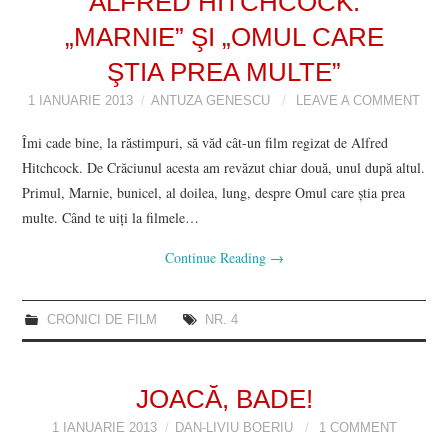
ALFRED HITCHCOCK:
„MARNIE” ŞI „OMUL CARE
ŞTIA PREA MULTE”
1 IANUARIE 2013
ANTUZA GENESCU
LEAVE A COMMENT
Îmi cade bine, la răstimpuri, să văd cât-un film regizat de Alfred
Hitchcock. De Crăciunul acesta am revăzut chiar două, unul după altul.
Primul, Marnie, bunicel, al doilea, lung, despre Omul care ştia prea
multe. Când te uiţi la filmele…
Continue Reading
→
CRONICI DE FILM
NR. 4
JOACĂ, BADE!
1 IANUARIE 2013
DAN-LIVIU BOERIU
1 COMMENT