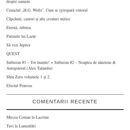
despre oameni
Cenaclul „H.G. Wells”. Cum se (p)repară viitorul
Căpcăuni, castori și alte creaturi mitice
Eternă, iubirea
Patimile lui Lazăr
Să vezi Jupiter
QUEST
Subteran #1 – Tot înainte! + Subteran #2 – Noaptea de sânziene &
Autopsierul (Alex Talamba)
Shin Zero volumele 1 și 2
Efectul Penrose
COMENTARII RECENTE
Mircea Coman
la
Lacrimi
Tavi
la
Lamentări