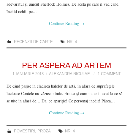
adevăratul şi unicul Sherlock Holmes. De acela pe care îl văd când
închid ochii, pe…
Continue Reading
→
RECENZII DE CARTE
NR. 4
PER ASPERA AD ARTEM
1 IANUARIE 2013
ALEXANDRA NICULAE
1 COMMENT
De când păşise în clădirea halelor de artă, în afară de suprafeţele
lucioase Contele nu văzuse nimic. Era ca şi cum nu ar fi avut la ce să
se uite în afară de… Da, ce apariţie! Ce personaj inedit! Părea…
Continue Reading
→
POVESTIRI
,
PROZĂ
NR. 4