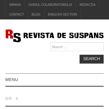
ARHIVA
GHIDUL COLABORATORULUI
REDACŢIA
CONTACT
BLOG
ENGLISH SECTION
Search
for:
MENU
EDITORIAL
NR. 4
PROZĂ