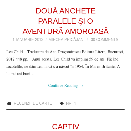
VIZIUNI ȘI SPECTRE
DOUĂ ANCHETE
PARALELE ŞI O
CONTRAPAGINI
AVENTURĂ AMOROASĂ
CARTE & FILM
1 IANUARIE 2013
MIRCEA PRICĂJAN
30 COMMENTS
Lee Child – Traducere de Ana Dragomirescu Editura Litera, Bucureşti,
SUSPANS
2012 448 pp. Anul acesta, Lee Child va împlini 59 de ani. Făcând
socotelile, ne dăm seama că s-a născut în 1954. În Marea Britanie. A
NUMĂRUL 48 /
lucrat ani buni…
MARTIE 2018
Continue Reading
→
NUMĂRUL 49 /
RECENZII DE CARTE
NR. 4
APRILIE 2018
CAPTIV