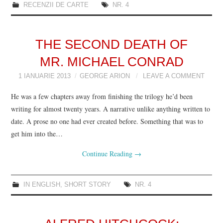
RECENZII DE CARTE
NR. 4
THE SECOND DEATH OF
MR. MICHAEL CONRAD
1 IANUARIE 2013
GEORGE ARION
LEAVE A COMMENT
He was a few chapters away from finishing the trilogy he’d been
writing for almost twenty years. A narrative unlike anything written to
date. A prose no one had ever created before. Something that was to
get him into the…
Continue Reading
→
IN ENGLISH
,
SHORT STORY
NR. 4