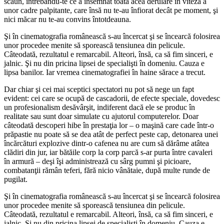
scaun, întrebându-te ce a însemnat toată acea derulare în viteză a
unor cadre palpitante, care însă nu te-au înfiorat decât pe moment, şi
nici măcar nu te-au convins întotdeauna.
Şi în cinematografia românească s-au încercat şi se încearcă folosirea
unor procedee menite să sporească tensiunea din pelicule.
Câteodată, rezultatul e remarcabil. Alteori, însă, ca să fim sinceri, e
jalnic. Şi nu din pricina lipsei de specialişti în domeniu. Cauza e
lipsa banilor. Iar vremea cinematografiei în haine sărace a trecut.
Dar chiar şi cei mai sceptici spectatori nu pot să nege un fapt
evident: cei care se ocupă de cascadorii, de efecte speciale, dovedesc
un profesionalism desăvârşit, indiferent dacă ele se produc în
realitate sau sunt doar simulate cu ajutorul computerelor. Doar
câteodată descoperi hibe în prestaţia lor – o maşină care cade într-o
prăpastie nu poate să se dea atât de perfect peste cap, detonarea unei
încărcături explozive dintr-o cafenea nu are cum să dărâme atâtea
clădiri din jur, iar bătăile corp la corp parcă s-ar purta între cavaleri
în armură – deşi îşi administrează cu sârg pumni şi picioare,
combatanţii rămân teferi, fără nicio vânătaie, după multe runde de
pugilat.
Şi în cinematografia românească s-au încercat şi se încearcă folosirea
unor procedee menite să sporească tensiunea din pelicule.
Câteodată, rezultatul e remarcabil. Alteori, însă, ca să fim sinceri, e
jalnic. Şi nu din pricina lipsei de specialişti în domeniu. Cauza e