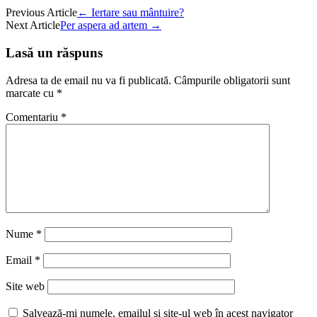
Previous Article
←
Iertare sau mântuire?
Next Article
Per aspera ad artem
→
Lasă un răspuns
Adresa ta de email nu va fi publicată.
Câmpurile obligatorii sunt
marcate cu
*
Comentariu
*
Nume
*
Email
*
Site web
Salvează-mi numele, emailul și site-ul web în acest navigator