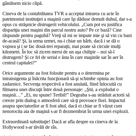
gândisem nicio clipă.
Cineva de la contabilitatea TVR a acceptat intrarea cu acte în
patrimoniul instituţiei a maşinii care îşi dăduse demult duhul, dar s-a
opus cu străşnicie distrugerii vehicolului. „Cum pot eu justifica
dispariţia unei maşini din parcul nostru auto? Pe ce bază? Cine
răspunde pentru pagubă? Vreţi să mi se impute mie şi să vin cu bani
de-acasă? Şi, la urma urmei, nu-i chiar un hârb, dacă i se dă o
vopsea şi i se fac două-trei reparaţii, mai poate să circule mulţi
kilometri. În loc să zicem mersi de un aşa chilipir – noi să-l
distrugem? Şi ce fel de serial e ăsta în care maşinile sar în aer în
centrul capitalei?”
Orice argumente au fost folosite pentru a o determina pe
intransigenta şi înăcrita funcţionară să-şi schimbe opinia au fost
zadarnice. Secvenţa respectivă a fost anulată, fiind înlocuită cu
filmarea unei discuţii între două personaje: „Ştii, a explodat o
maşină…” „Ei, nu spune! Teribil!” Degeaba s-au străduit actorii să
creeze prin dialog o atmosferă care să-ţi provoace fiori. Impactul
asupra spectatorilor ar fi fost altul, dacă ei chiar ar fi văzut cum
nenorocita aia de maşină s-ar fi dezmembrat în urma unei explozii.
Extraordinară substituţie! Dacă ar afla despre ea cineva de la
Hollywood s-ar tăvăli de râs.