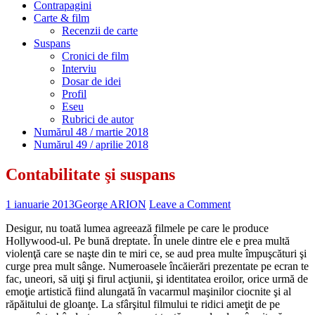
Contrapagini
Carte & film
Recenzii de carte
Suspans
Cronici de film
Interviu
Dosar de idei
Profil
Eseu
Rubrici de autor
Numărul 48 / martie 2018
Numărul 49 / aprilie 2018
Contabilitate şi suspans
1 ianuarie 2013
George ARION
Leave a Comment
Desigur, nu toată lumea agreează filmele pe care le produce
Hollywood-ul. Pe bună dreptate. În unele dintre ele e prea multă
violenţă care se naşte din te miri ce, se aud prea multe împuşcături şi
curge prea mult sânge. Numeroasele încăierări prezentate pe ecran te
fac, uneori, să uiţi şi firul acţiunii, şi identitatea eroilor, orice urmă de
emoţie artistică fiind alungată în vacarmul maşinilor ciocnite şi al
răpăitului de gloanţe. La sfârşitul filmului te ridici ameţit de pe