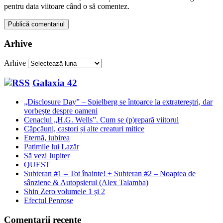
pentru data viitoare când o să comentez.
Arhive
Arhive
Galaxia 42
„Disclosure Day” – Spielberg se întoarce la extratereștri, dar
vorbește despre oameni
Cenaclul „H.G. Wells”. Cum se (p)repară viitorul
Căpcăuni, castori și alte creaturi mitice
Eternă, iubirea
Patimile lui Lazăr
Să vezi Jupiter
QUEST
Subteran #1 – Tot înainte! + Subteran #2 – Noaptea de
sânziene & Autopsierul (Alex Talamba)
Shin Zero volumele 1 și 2
Efectul Penrose
Comentarii recente