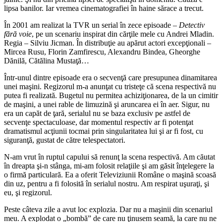
lipsa banilor. Iar vremea cinematografiei în haine sărace a trecut.
În 2001 am realizat la TVR un serial în zece episoade –
Detectiv
fără
voie
, pe un scenariu inspirat din cărţile mele cu Andrei Mladin.
Regia – Silviu Jicman. În distribuţie au apărut actori excepţionali –
Mircea Rusu, Florin Zamfirescu, Alexandru Bindea, Gheorghe
Dănilă, Cătălina Mustaţă…
Într-unul dintre episoade era o secvenţă care presupunea dinamitarea
unei maşini. Regizorul m-a anunţat cu tristeţe că scena respectivă nu
putea fi realizată. Bugetul nu permitea achiziţionarea, de la un cimitir
de maşini, a unei rable de limuzină şi aruncarea ei în aer. Sigur, nu
era un capăt de ţară, serialul nu se baza exclusiv pe astfel de
secvenţe spectaculoase, dar momentul respectiv ar fi potenţat
dramatismul acţiunii tocmai prin singularitatea lui şi ar fi fost, cu
siguranţă, gustat de către telespectatori.
N-am vrut în ruptul capului să renunţ la scena respectivă. Am căutat
în dreapta şi-n stânga, mi-am folosit relaţiile şi am găsit înţelegere la
o firmă particulară. Ea a oferit Televiziunii Române o maşină scoasă
din uz, pentru a fi folosită în serialul nostru. Am respirat uşuraţi, şi
eu, şi regizorul.
Peste câteva zile a avut loc explozia. Dar nu a maşinii din scenariul
meu. A explodat o „bombă” de care nu ţinusem seamă, la care nu ne