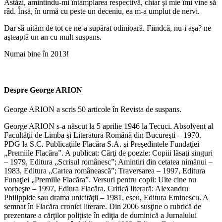
Astăzi, amintindu-mi întâmplarea respectivă, chiar şi mie îmi vine să
râd. Însă, în urmă cu peste un deceniu, ea m-a umplut de nervi.
Dar să uităm de tot ce ne-a supărat odinioară. Fiindcă, nu-i aşa? ne
aşteaptă un an cu mult suspans.
Numai bine în 2013!
Despre George ARION
George ARION a scris 50 articole în Revista de suspans.
George ARION s-a născut la 5 aprilie 1946 la Tecuci. Absolvent al
Facultăţii de Limba şi Literatura Română din Bucureşti – 1970.
PDG la S.C. Publicaţiile Flacăra S.A. şi Preşedintele Fundaţiei
„Premiile Flacăra”. A publicat: Cărţi de poezie: Copiii lăsaţi singuri
– 1979, Editura „Scrisul românesc”; Amintiri din cetatea nimănui –
1983, Editura „Cartea românească”; Traversarea – 1997, Editura
Funaţiei „Premiile Flacăra”. Versuri pentru copii: Uite cine nu
vorbeşte – 1997, Ediura Flacăra. Critică literară: Alexandru
Philippide sau drama unicităţii – 1981, eseu, Editura Eminescu. A
semnat în Flacăra cronici literare. Din 2006 susţine o rubrică de
prezentare a cărţilor poliţiste în ediţia de duminică a Jurnalului