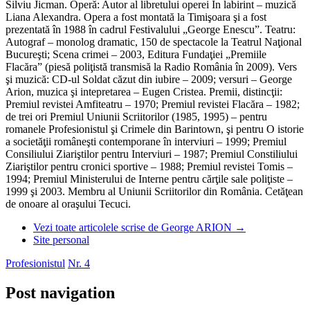
Silviu Jicman. Operă: Autor al libretului operei În labirint – muzică
Liana Alexandra. Opera a fost montată la Timişoara şi a fost
prezentată în 1988 în cadrul Festivalului „George Enescu”. Teatru:
Autograf – monolog dramatic, 150 de spectacole la Teatrul Naţional
Bucureşti; Scena crimei – 2003, Editura Fundaţiei „Premiile
Flacăra” (piesă poliţistă transmisă la Radio România în 2009). Vers
şi muzică: CD-ul Soldat căzut din iubire – 2009; versuri – George
Arion, muzica şi intepretarea – Eugen Cristea. Premii, distincţii:
Premiul revistei Amfiteatru – 1970; Premiul revistei Flacăra – 1982;
de trei ori Premiul Uniunii Scriitorilor (1985, 1995) – pentru
romanele Profesionistul şi Crimele din Barintown, şi pentru O istorie
a societăţii româneşti contemporane în interviuri – 1999; Premiul
Consiliului Ziariştilor pentru Interviuri – 1987; Premiul Constiliului
Ziariştilor pentru cronici sportive – 1988; Premiul revistei Tomis –
1994; Premiul Ministerului de Interne pentru cărţile sale poliţiste –
1999 şi 2003. Membru al Uniunii Scriitorilor din România. Cetăţean
de onoare al oraşului Tecuci.
Vezi toate articolele scrise de George ARION
→
Site personal
Profesionistul
Nr. 4
Post navigation