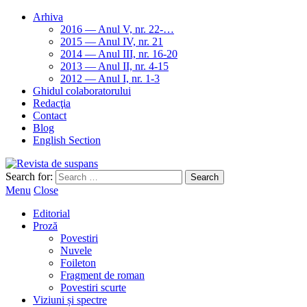
Arhiva
2016 — Anul V, nr. 22-…
2015 — Anul IV, nr. 21
2014 — Anul III, nr. 16-20
2013 — Anul II, nr. 4-15
2012 — Anul I, nr. 1-3
Ghidul colaboratorului
Redacţia
Contact
Blog
English Section
Search for:
Menu
Close
Editorial
Proză
Povestiri
Nuvele
Foileton
Fragment de roman
Povestiri scurte
Viziuni și spectre