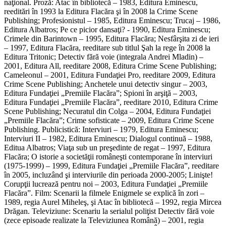
naţional. Proză: Atac în bibliotecă – 1983, Editura Eminescu,
reeditări în 1993 la Editura Flacăra şi în 2008 la Crime Scene
Publishing; Profesionistul – 1985, Editura Eminescu; Trucaj – 1986,
Editura Albatros; Pe ce picior dansaţi? - 1990, Editura Eminescu;
Crimele din Barintown – 1995, Editura Flacăra; Nesfârşita zi de ieri
– 1997, Editura Flacăra, reeditare sub titlul Şah la rege în 2008 la
Editura Tritonic; Detectiv fără voie (integrala Andrei Mladin) –
2001, Editura All, reeditare 2008, Editura Crime Scene Publishing;
Cameleonul – 2001, Editura Fundaţiei Pro, reeditare 2009, Editura
Crime Scene Publishing; Anchetele unui detectiv singur – 2003,
Editura Fundaţiei „Premiile Flacăra”; Spioni în arşiţă – 2003,
Editura Fundaţiei „Premiile Flacăra”, reeditare 2010, Editura Crime
Scene Publishing; Necuratul din Colga – 2004, Editura Fundaţiei
„Premiile Flacăra”; Crime sofisticate – 2009, Editura Crime Scene
Publishing. Publicistică: Interviuri – 1979, Editura Eminescu;
Interviuri II – 1982, Editura Eminescu; Dialogul continuă – 1988,
Editua Albatros; Viaţa sub un preşedinte de regat – 1997, Editura
Flacăra; O istorie a societăţii româneşti contemporane în interviuri
(1975-1999) – 1999, Editura Fundaţiei „Premiile Flacăra”, reeditare
în 2005, incluzând şi interviurile din perioada 2000-2005; Linişte!
Corupţii lucrează pentru noi – 2003, Editura Fundaţiei „Premiile
Flacăra”. Film: Scenarii la filmele Enigmele se explică în zori –
1989, regia Aurel Miheleş, şi Atac în bibliotecă – 1992, regia Mircea
Drăgan. Televiziune: Scenariu la serialul poliţist Detectiv fără voie
(zece episoade realizate la Televiziunea Română) – 2001, regia