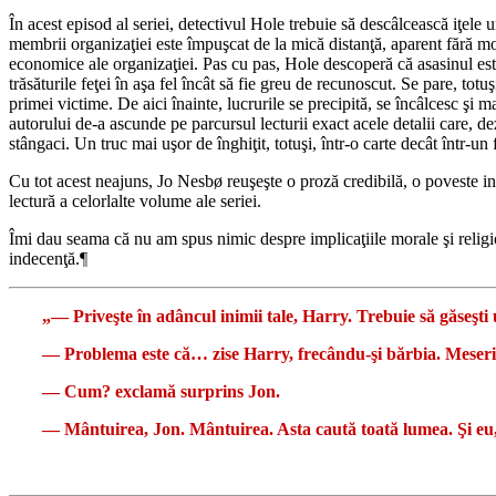
În acest episod al seriei, detectivul Hole trebuie să descâlcească iţele 
membrii organizaţiei este împuşcat de la mică distanţă, aparent fără mot
economice ale organizaţiei. Pas cu pas, Hole descoperă că asasinul este
trăsăturile feţei în aşa fel încât să fie greu de recunoscut. Se pare, totu
primei victime. De aici înainte, lucrurile se precipită, se încâlcesc şi ma
autorului de-a ascunde pe parcursul lecturii exact acele detalii care, dez
stângaci. Un truc mai uşor de înghiţit, totuşi, într-o carte decât într-un
Cu tot acest neajuns, Jo Nesbø reuşeşte o proză credibilă, o poveste int
lectură a celorlalte volume ale seriei.
Îmi dau seama că nu am spus nimic despre implicaţiile morale şi religioas
indecenţă.
¶
„― Priveşte în adâncul inimii tale, Harry. Trebuie să găseşti
― Problema este că… zise Harry, frecându-şi bărbia. Meseri
― Cum? exclamă surprins Jon.
― Mântuirea, Jon. Mântuirea. Asta caută toată lumea. Şi eu