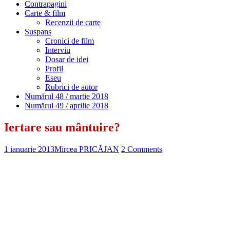
Contrapagini
Carte & film
Recenzii de carte
Suspans
Cronici de film
Interviu
Dosar de idei
Profil
Eseu
Rubrici de autor
Numărul 48 / martie 2018
Numărul 49 / aprilie 2018
Iertare sau mântuire?
1 ianuarie 2013
Mircea PRICĂJAN
2 Comments