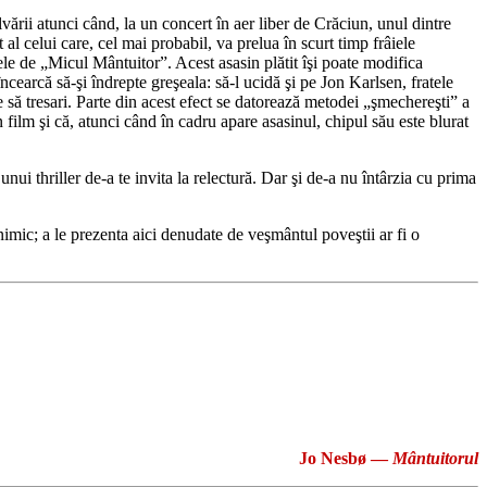
lvării atunci când, la un concert în aer liber de Crăciun, unul dintre
al celui care, cel mai probabil, va prelua în scurt timp frâiele
ele de „Micul Mântuitor”. Acest asasin plătit îşi poate modifica
 încearcă să-şi îndrepte greşeala: să-l ucidă şi pe Jon Karlsen, fratele
ace să tresari. Parte din acest efect se datorează metodei „şmechereşti” a
n film şi că, atunci când în cadru apare asasinul, chipul său este blurat
 unui thriller de-a te invita la relectură. Dar şi de-a nu întârzia cu prima
 nimic; a le prezenta aici denudate de veşmântul poveştii ar fi o
Jo Nesbø
―
Mântuitorul