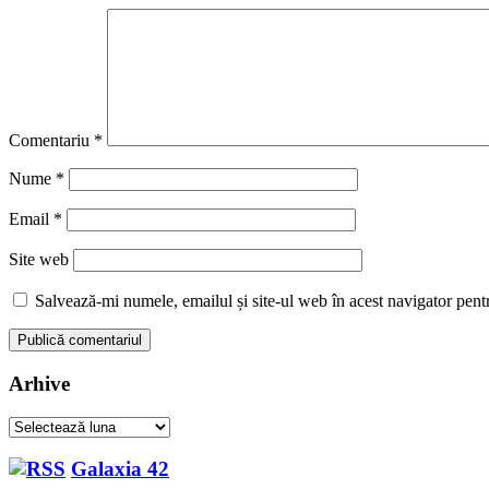
Comentariu
*
Nume
*
Email
*
Site web
Salvează-mi numele, emailul și site-ul web în acest navigator pent
Arhive
Arhive
Galaxia 42