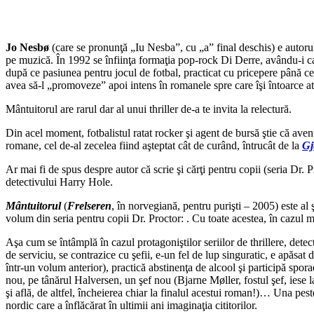
Jo Nesbø
(care se pronunţă „Iu Nesba”, cu „a” final deschis) e autorul 
pe muzică. În 1992 se înfiinţa formaţia pop-rock Di Derre, avându-i ca voc
după ce pasiunea pentru jocul de fotbal, practicat cu pricepere până ce ş
avea să-l „promoveze” apoi intens în romanele spre care îşi întoarce a
Mântuitorul are rarul dar al unui thriller de-a te invita la relectură.
Din acel moment, fotbalistul ratat rocker şi agent de bursă ştie că aven
romane, cel de-al zecelea fiind aşteptat cât de curând, întrucât de la
Gj
Ar mai fi de spus despre autor că scrie şi cărţi pentru copii (seria Dr.
detectivului Harry Hole.
Mântuitorul
(
Frelseren
, în norvegiană, pentru purişti – 2005) este al
volum din seria pentru copii Dr. Proctor: . Cu toate acestea, în cazul
Aşa cum se întâmplă în cazul protagoniştilor seriilor de thrillere, dete
de serviciu, se contrazice cu şefii, e-un fel de lup singuratic, e apăsat
într-un volum anterior), practică abstinenţa de alcool şi participă spor
nou, pe tânărul Halversen, un şef nou (Bjarne Møller, fostul şef, iese l
şi află, de altfel, încheierea chiar la finalul acestui roman!)… Una pest
nordic care a înflăcărat în ultimii ani imaginaţia cititorilor.