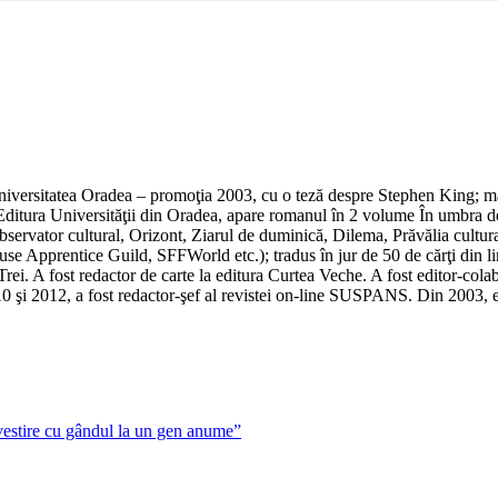
niversitatea Oradea – promoţia 2003, cu o teză despre Stephen King; mas
Editura Universităţii din Oradea, apare romanul în 2 volume În umbra deasă 
servator cultural, Orizont, Ziarul de duminică, Dilema, Prăvălia cultural
e Apprentice Guild, SFFWorld etc.); tradus în jur de 50 de cărţi din li
rei. A fost redactor de carte la editura Curtea Veche. A fost editor-c
 şi 2012, a fost redactor-şef al revistei on-line SUSPANS. Din 2003, e
estire cu gândul la un gen anume”