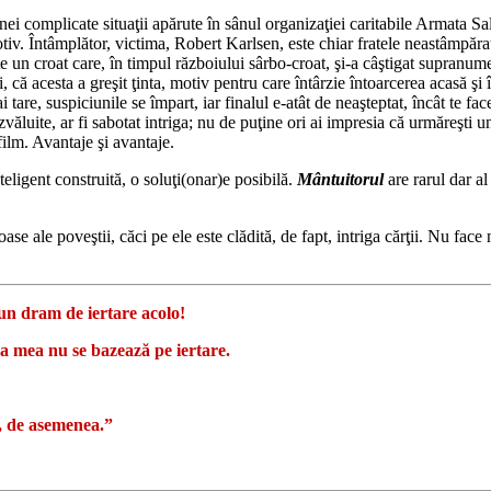
unei complicate situaţii apărute în sânul organizaţiei caritabile Armata Sa
iv. Întâmplător, victima, Robert Karlsen, este chiar fratele neastâmpărat 
 un croat care, în timpul războiului sârbo-croat, şi-a câştigat supranum
şi, că acesta a greşit ţinta, motiv pentru care întârzie întoarcerea acasă şi
i tare, suspiciunile se împart, iar finalul e-atât de neaşteptat, încât te f
văluite, ar fi sabotat intriga; nu de puţine ori ai impresia că urmăreşti u
 film. Avantaje şi avantaje.
eligent construită, o soluţi(onar)e posibilă.
Mântuitorul
are rarul dar al
e ale poveştii, căci pe ele este clădită, de fapt, intriga cărţii. Nu face
 un dram de iertare acolo!
a mea nu se bazează pe iertare.
, de asemenea.”