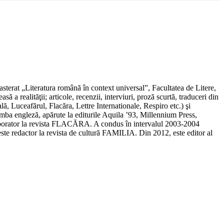
terat „Literatura română în context universal”, Facultatea de Litere,
a realităţii; articole, recenzii, interviuri, proză scurtă, traduceri din
ă, Luceafărul, Flacăra, Lettre Internationale, Respiro etc.) şi
mba engleză, apărute la editurile Aquila ’93, Millennium Press,
olaborator la revista FLACĂRA. A condus în intervalul 2003-2004
ste redactor la revista de cultură FAMILIA. Din 2012, este editor al