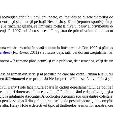
norvegian aflat în ultimii ani, poate, cel mai des pe buzele cititorilor d
alişti şi chitarişti pe fraţii Nesbø, Jo şi Knut (reporter sportiv). În par
i-a fracturat glezna, se limitează forţat la nivelul pasiv al privitorului 
tenţia în 1997, odată cu succesul înregistrat de primul volum din de-ac
tura căutării rostului în viaţă a intrat în linie dreaptă. Din 1997 şi pân
enferd
(
Fantoma
, 2011) s-au scurs deja, iată, cei doi ani „regulamentari
 Proctor – 3 romane până acum) şi că a publicat, de asemenea, cărţi de sine
 şaselea roman din serie şi al patrulea pe care ni-l oferă Editura RAO, d
 meu
Mântuitorul
este primul Jo Nesbø pe care îl citesc. Nu va fi însă şi 
ctivul Harry Hole face figură aparte în cadrul departamentului de poliţie
 de amintiri dureroase. În acest volum îl întâlnim când e deja divorţat, şi-
adic la întâlnirile Asociaţiei Alcoolicilor Anonimi (cu una dintre colegel
a pensie şi pleacă din ţară pentru a scăpa de posibile acuzaţii de complic
e alta, Harry Hole e detectivul tipic al thrillerelor vremurilor noastre; c