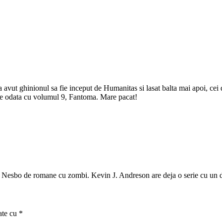
a avut ghinionul sa fie inceput de Humanitas si lasat balta mai apoi, cei
ole odata cu volumul 9, Fantoma. Mare pacat!
ă Nesbo de romane cu zombi. Kevin J. Andreson are deja o serie cu un
ate cu
*