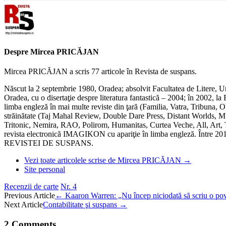
Despre Mircea PRICĂJAN
Mircea PRICĂJAN a scris 77 articole în Revista de suspans.
Născut la 2 septembrie 1980, Oradea; absolvit Facultatea de Litere, U
Oradea, cu o disertaţie despre literatura fantastică – 2004; în 2002, la 
limba engleză în mai multe reviste din ţară (Familia, Vatra, Tribuna, Ob
străinătate (Taj Mahal Review, Double Dare Press, Distant Worlds, Mus
Tritonic, Nemira, RAO, Polirom, Humanitas, Curtea Veche, All, Art, T
revista electronică IMAGIKON cu apariţie în limba engleză. Între 2010
REVISTEI DE SUSPANS.
Vezi toate articolele scrise de Mircea PRICĂJAN
→
Site personal
Recenzii de carte
Nr. 4
Post
Previous Article
←
Kaaron Warren: „Nu încep niciodată să scriu o pov
Next Article
Contabilitate şi suspans
→
navigation
2 Comments