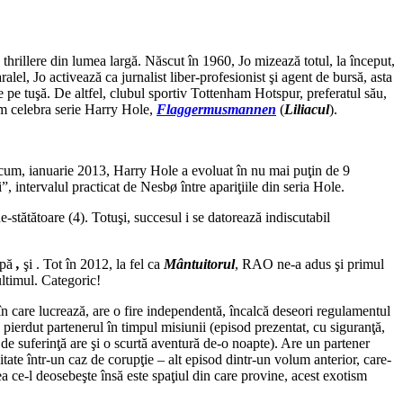
e thrillere din lumea largă. Născut în 1960, Jo mizează totul, la început,
alel, Jo activează ca jurnalist liber-profesionist şi agent de bursă, asta
de pe tuşă. De altfel, clubul sportiv Tottenham Hotspur, preferatul său,
um celebra serie Harry Hole,
Flaggermusmannen
(
Liliacul
).
ă acum, ianuarie 2013, Harry Hole a evoluat în nu mai puţin de 9
”, intervalul practicat de Nesbø între apariţiile din seria Hole.
-stătătoare (4). Totuşi, succesul i se datorează indiscutabil
upă
,
şi . Tot în 2012, la fel ca
Mântuitorul
, RAO ne-a adus şi primul
ultimul. Categoric!
 în care lucrează, are o fire independentă, încalcă deseori regulamentul
a pierdut partenerul în timpul misiunii (episod prezentat, cu siguranţă,
e de suferinţă are şi o scurtă aventură de-o noapte). Are un partener
itate într-un caz de corupţie – alt episod dintr-un volum anterior, care-
eea ce-l deosebeşte însă este spaţiul din care provine, acest exotism