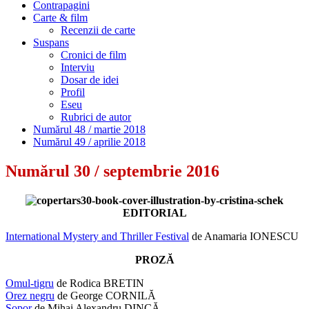
Contrapagini
Carte & film
Recenzii de carte
Suspans
Cronici de film
Interviu
Dosar de idei
Profil
Eseu
Rubrici de autor
Numărul 48 / martie 2018
Numărul 49 / aprilie 2018
Numărul 30 / septembrie 2016
EDITORIAL
International Mystery and Thriller Festival
de Anamaria IONESCU
PROZĂ
Omul-tigru
de Rodica BRETIN
Orez negru
de George CORNILĂ
Sopor
de Mihai Alexandru DINCĂ