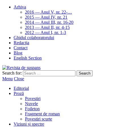
Arhiva
2016 — Anul V, nr. 22-…
2015 — Anul IV, nr. 21
2014 — Anul III, nr. 16-20
2013 — Anul II, nr. 4-15
2012 — Anul I, nr. 1-3
Ghidul colaboratorului
Redacţia
Contact
Blog
English Section
Search for:
Menu
Close
Editorial
Proză
Povestiri
Nuvele
Foileton
Fragment de roman
Povestiri scurte
Viziuni și spectre