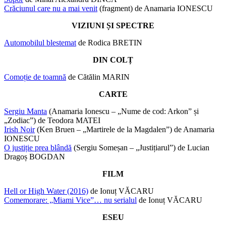
Crăciunul care nu a mai venit
(fragment) de Anamaria IONESCU
VIZIUNI ȘI SPECTRE
Automobilul blestemat
de Rodica BRETIN
DIN COLȚ
Comoție de toamnă
de Cătălin MARIN
CARTE
Sergiu Manta
(Anamaria Ionescu – „Nume de cod: Arkon” și
„Zodiac”) de Teodora MATEI
Irish Noir
(Ken Bruen – „Martirele de la Magdalen”) de Anamaria
IONESCU
O justiție prea blândă
(Sergiu Someșan – „Justițiarul”) de Lucian
Dragoș BOGDAN
FILM
Hell or High Water (2016)
de Ionuț VĂCARU
Comemorare: „Miami Vice”… nu serialul
de Ionuț VĂCARU
ESEU