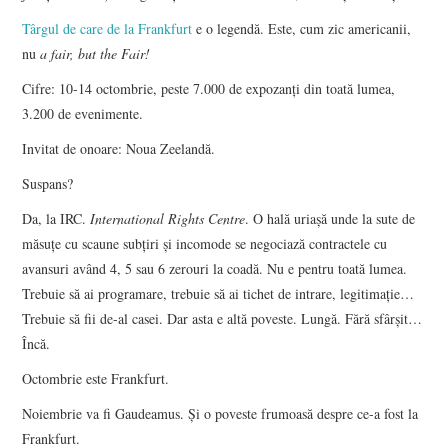
Târgul de care de la Frankfurt
e o legendă. Este, cum zic americanii,
nu
a fair, but the Fair!
Cifre: 10-14 octombrie, peste 7.000 de expozanţi din toată lumea,
3.200 de evenimente.
Invitat de onoare: Noua Zeelandă.
Suspans?
Da, la IRC.
International Rights Centre
. O hală uriaşă unde la sute de
măsuţe cu scaune subţiri şi incomode se negociază contractele cu
avansuri având 4, 5 sau 6 zerouri la coadă. Nu e pentru toată lumea.
Trebuie să ai programare, trebuie să ai tichet de intrare, legitimaţie…
Trebuie să fii de-al casei. Dar asta e altă poveste. Lungă. Fără sfârşit…
Încă.
Octombrie este Frankfurt.
Noiembrie va fi Gaudeamus. Şi o poveste frumoasă despre ce-a fost la
Frankfurt.