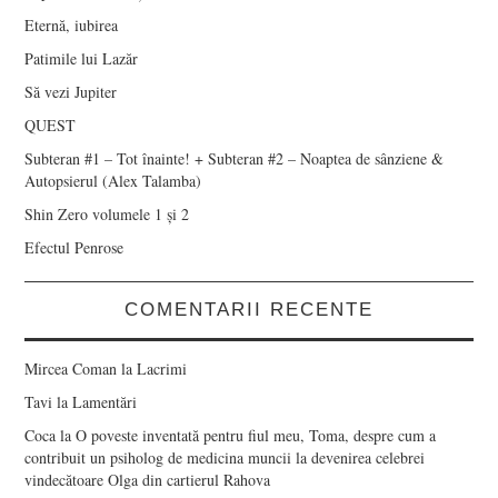
Eternă, iubirea
Patimile lui Lazăr
Să vezi Jupiter
QUEST
Subteran #1 – Tot înainte! + Subteran #2 – Noaptea de sânziene &
Autopsierul (Alex Talamba)
Shin Zero volumele 1 și 2
Efectul Penrose
COMENTARII RECENTE
Mircea Coman
la
Lacrimi
Tavi
la
Lamentări
Coca
la
O poveste inventată pentru fiul meu, Toma, despre cum a
contribuit un psiholog de medicina muncii la devenirea celebrei
vindecătoare Olga din cartierul Rahova