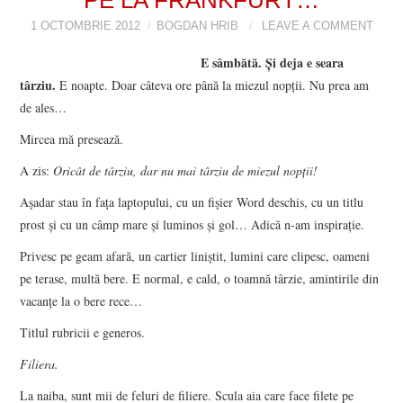
1 OCTOMBRIE 2012
VIZIUNI ȘI SPECTRE
BOGDAN HRIB
LEAVE A COMMENT
E sâmbătă. Şi deja e seara
CONTRAPAGINI
târziu.
E noapte. Doar câteva ore până la miezul nopţii. Nu prea am
de ales…
CARTE & FILM
Mircea mă presează.
SUSPANS
A zis:
Oricât de târziu, dar nu mai târziu de miezul nopţii!
Aşadar stau în faţa laptopului, cu un fişier Word deschis, cu un titlu
NUMĂRUL 48 /
prost şi cu un câmp mare şi luminos şi gol… Adică n-am inspiraţie.
Privesc pe geam afară, un cartier liniştit, lumini care clipesc, oameni
MARTIE 2018
pe terase, multă bere. E normal, e cald, o toamnă târzie, amintirile din
vacanţe la o bere rece…
NUMĂRUL 49 /
Titlul rubricii e generos.
APRILIE 2018
Filiera.
La naiba, sunt mii de feluri de filiere. Scula aia care face filete pe