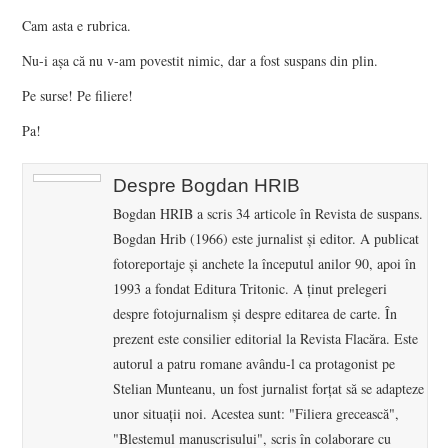
Cam asta e rubrica.
Nu-i aşa că nu v-am povestit nimic, dar a fost suspans din plin.
Pe surse! Pe filiere!
Pa!
Despre Bogdan HRIB
Bogdan HRIB a scris 34 articole în Revista de suspans.
Bogdan Hrib (1966) este jurnalist şi editor. A publicat
fotoreportaje şi anchete la începutul anilor 90, apoi în
1993 a fondat Editura Tritonic. A ţinut prelegeri
despre fotojurnalism şi despre editarea de carte. În
prezent este consilier editorial la Revista Flacăra. Este
autorul a patru romane avându-l ca protagonist pe
Stelian Munteanu, un fost jurnalist forţat să se adapteze
unor situaţii noi. Acestea sunt: "Filiera grecească",
"Blestemul manuscrisului", scris în colaborare cu