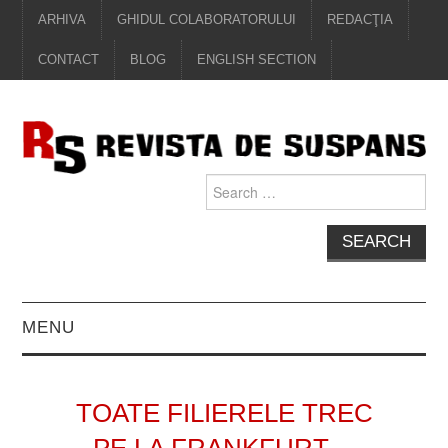
ARHIVA
GHIDUL COLABORATORULUI
REDACŢIA
CONTACT
BLOG
ENGLISH SECTION
Search
for:
MENU
EDITORIAL
TOATE FILIERELE TREC
PROZĂ
PE LA FRANKFURT…