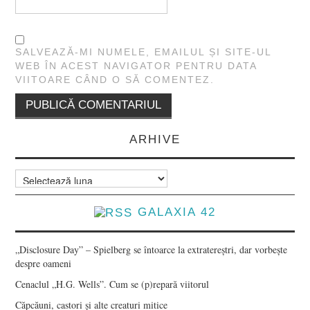
SALVEAZĂ-MI NUMELE, EMAILUL ȘI SITE-UL
WEB ÎN ACEST NAVIGATOR PENTRU DATA
VIITOARE CÂND O SĂ COMENTEZ.
ARHIVE
Arhive
GALAXIA 42
„Disclosure Day” – Spielberg se întoarce la extratereștri, dar vorbește
despre oameni
Cenaclul „H.G. Wells”. Cum se (p)repară viitorul
Căpcăuni, castori și alte creaturi mitice