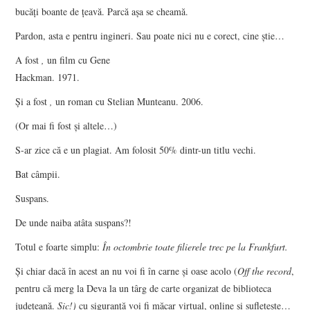
bucăţi boante de ţeavă. Parcă aşa se cheamă.
Pardon, asta e pentru ingineri. Sau poate nici nu e corect, cine ştie…
A fost
,
un film cu Gene
Hackman. 1971.
Şi a fost
,
un roman cu Stelian Munteanu. 2006.
(Or mai fi fost şi altele…)
S-ar zice că e un plagiat. Am folosit 50% dintr-un titlu vechi.
Bat câmpii.
Suspans.
De unde naiba atâta suspans?!
Totul e foarte simplu:
În octombrie toate filierele trec pe la Frankfurt.
Şi chiar dacă în acest an nu voi fi în carne şi oase acolo (
Off the record
,
pentru că merg la Deva la un târg de carte organizat de biblioteca
judeţeană.
Sic!)
cu siguranţă voi fi măcar virtual, online şi sufleteşte…