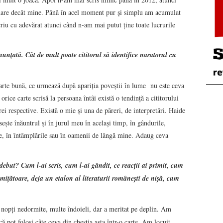
 mare decât mine. Până în acel moment pur şi simplu am acumulat
scriu cu adevărat atunci când n-am mai putut ţine toate lucrurile
nunţată. Cât de mult poate cititorul să identifice naratorul cu
carte bună, ce urmează după apariţia poveştii în lume nu este ceva
rice carte scrisă la persoana întâi există o tendinţă a cititorului
rei respective. Există o mie şi una de păreri, de interpretări. Haide
eşte înăuntrul şi în jurul meu în acelaşi timp, în gândurile,
tite, în întâmplările sau în oamenii de lângă mine. Adaug ceva
ebut? Cum l-ai scris, cum l-ai gândit, ce reacţii ai primit, cum
romițătoare, deja un etalon al literaturii româneşti de nişă, cum
– nopţi nedormite, multe îndoieli, dar a meritat pe deplin. Am
ă pot folosi câte ceva din chestia asta într-o carte. Am locuit