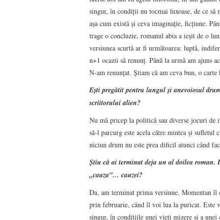
singur, în condiţii nu tocmai luxoase, de ce să 
aşa cum există şi ceva imaginaţie, ficţiune. Pân
trage o concluzie, romanul abia a ieşit de o lun
versiunea scurtă ar fi următoarea: luptă, indife
n+1 ocazii să renunţ. Până la urmă am ajuns a
N-am renunţat. Ştiam că am ceva bun, o carte b
Ești pregătit pentru lungul și anevoiosul drum
scriitorului alien?
Nu mă pricep la politică sau diverse jocuri de i
să-l parcurg este acela către mintea şi sufletul 
niciun drum nu este prea dificil atunci când fac
Ştiu că ai terminat deja un al doilea roman. P
„cauza”… cauzei?
Da, am terminat prima versiune. Momentan îl ci
prin februarie, când îl voi lua la puricat. Este 
singur, în condiţiile unei vieţi mizere şi a unei