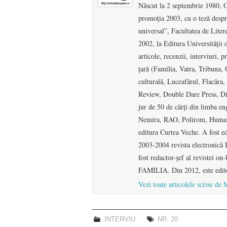
Născut la 2 septembrie 1980, O
promoţia 2003, cu o teză despr
universal”, Facultatea de Litere
2002, la Editura Universităţii
articole, recenzii, interviuri, 
ţară (Familia, Vatra, Tribuna,
culturală, Luceafărul, Flacăra, 
Review, Double Dare Press, Di
jur de 50 de cărţi din limba en
Nemira, RAO, Polirom, Humanita
editura Curtea Veche. A fost e
2003-2004 revista electronică
fost redactor-şef al revistei o
FAMILIA. Din 2012, este ed
Vezi toate articolele scrise 
INTERVIU
NR. 20