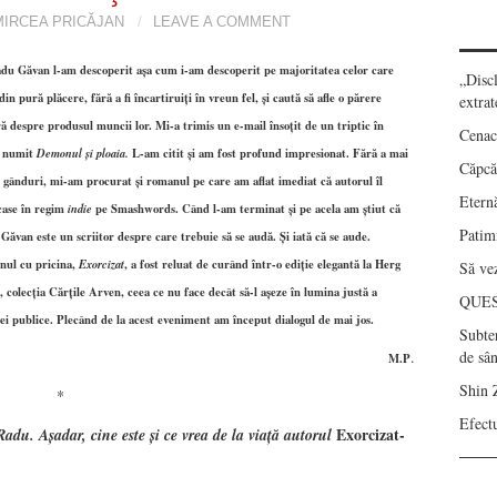
MIRCEA PRICĂJAN
LEAVE A COMMENT
du Găvan l-am descoperit aşa cum i-am descoperit pe majoritatea celor care
„Disc
din pură plăcere, fără a fi încartiruiţi în vreun fel, şi caută să afle o părere
extrat
ră despre produsul muncii lor. Mi-a trimis un e-mail însoţit de un triptic în
Cenac
ă numit
Demonul şi ploaia.
L-am citit şi am fost profund impresionat. Fără a mai
Căpcău
e gânduri, mi-am procurat şi romanul pe care am aflat imediat că autorul îl
Eternă
case în regim
indie
pe Smashwords. Când l-am terminat şi pe acela am ştiut că
Patimi
Găvan este un scriitor despre care trebuie să se audă. Şi iată că se aude.
ul cu pricina,
Exorcizat
, a fost reluat de curând într-o ediţie elegantă la Herg
Să vez
, colecţia Cărţile Arven, ceea ce nu face decât să-l aşeze în lumina justă a
QUE
iei publice. Plecând de la acest eveniment am început dialogul de mai jos.
Subte
.
de sâ
M.P
Shin 
*
Efect
Exorcizat-
Radu. Aşadar, cine este şi ce vrea de la viaţă autorul