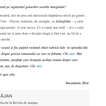
erară pe segmentul genurilor socotite marginale?
noastră, nici nu prea mă interesează împărţirea strictă pe genuri.
e. Uite – Flavius Ardelean, de exemplu, cu
Acluofobia
– o carte
tigat premii. A avut succes. Ce a contat mai mult – că e o carte
estul mi se pare doar o discuţie lungă şi fără rost, un fel de a
ă ureche.
ocazie şi fac puţină reclamă chiar rubricii tale: în episodul din
aici
ii despre geneza romanului cu care ai debutat. Clic
. Mai
usivitate, postfaţa care însoţeşte acelaşi roman despre care
aici
ent, aşa, de degustare. Clic
.
i spre citit.
Decembrie 2014
ICĂJAN
icole în Revista de suspans.