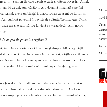
 ar fi – sunt un tip care a scris o carte şi câteva povestiri. Altfel,
ii, am 36 de ani, sunt căsătorit cu o doamnă minunată care îmi
Mirc
 cu scrisul, avem un băieţel frumos, lucrez ca agent de turism şi
Tavi
l
. Am publicat povestiri în revista de cultură
Familia
,
Arts United
Coca
, unde am şi o rubrică. De la viaţă nu vreau decât puţin noroc –
despr
singur.
munci
carti
i? În ce gen de poveşti te regăseşti?
Eddie
, îmi place o carte scrisă bine, pur şi simplu. Mă atrag cărţile
Milos
l să privească dincolo de zona lui de confort, cărţile care îl iau de
ltceva. Nu îmi plac cele care spun doar ce doreşte consumatorul să
ublic şi atât. Alea nu sunt cărţi, sunt copaci tăiaţi degeaba.
– nopţi nedormite, multe îndoieli, dar a meritat pe deplin. Am
ă pot folosi câte ceva din chestia asta într-o carte. Am locuit
nu mă inspir şi de aici? Există ceva realitate în romanul ăsta, da,
ai mult o joacă. Apoi n-am mai scris nimic până în 2012, atunci