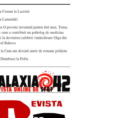
ea Coman
la
Lacrimi
a
Lamentări
la
O poveste inventată pentru fiul meu, Toma,
e cum a contribuit un psiholog de medicina
i la devenirea celebrei vindecătoare Olga din
erul Rahova
la
Cum am devenit autor de romane polițiste
 Dumbraci
la
Pofta