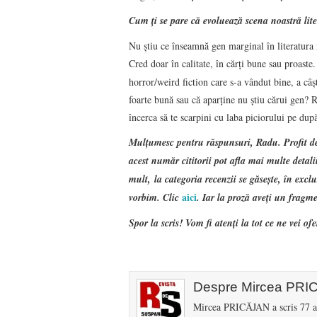
Cum ţi se pare că evoluează scena noastră lit
Nu ştiu ce înseamnă gen marginal în literatura 
Cred doar în calitate, în cărţi bune sau proast
horror/weird fiction care s-a vândut bine, a câş
foarte bună sau că aparţine nu ştiu cărui gen? R
încerca să te scarpini cu laba piciorului pe dup
Mulţumesc pentru răspunsuri, Radu. Profit de 
acest număr cititorii pot afla mai multe detal
mult, la categoria recenzii se găseşte, în excl
aici
vorbim. Clic
. Iar la proză aveţi un fragm
Spor la scris! Vom fi atenţi la tot ce ne vei ofer
Despre Mircea PR
Mircea PRICĂJAN a scris 77 art