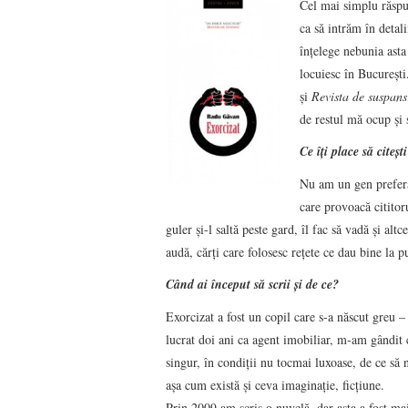
Cel mai simplu răspuns
ca să intrăm în detal
înţelege nebunia asta
locuiesc în Bucureşti
şi
Revista de suspans
de restul mă ocup şi 
Ce îţi place să citeşt
Nu am un gen preferat
care provoacă cititoru
guler şi-l saltă peste gard, îl fac să vadă şi a
audă, cărţi care folosesc reţete ce dau bine la p
Când ai început să scrii şi de ce?
Exorcizat a fost un copil care s-a născut greu 
lucrat doi ani ca agent imobiliar, m-am gândit c
singur, în condiţii nu tocmai luxoase, de ce să 
aşa cum există şi ceva imaginaţie, ficţiune.
Prin 2009 am scris o nuvelă, dar asta a fost m