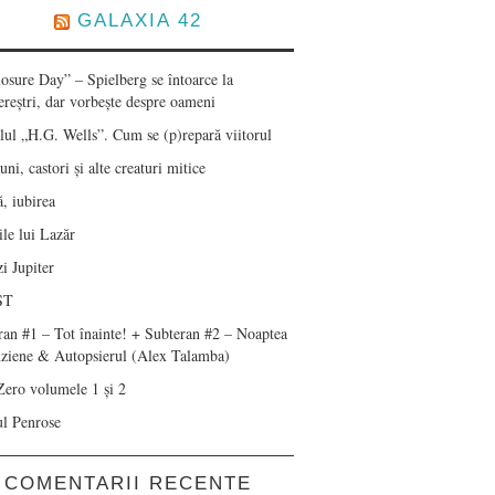
GALAXIA 42
losure Day” – Spielberg se întoarce la
ereștri, dar vorbește despre oameni
lul „H.G. Wells”. Cum se (p)repară viitorul
ni, castori și alte creaturi mitice
, iubirea
le lui Lazăr
i Jupiter
ST
ran #1 – Tot înainte! + Subteran #2 – Noaptea
nziene & Autopsierul (Alex Talamba)
Zero volumele 1 și 2
ul Penrose
COMENTARII RECENTE