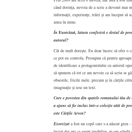
când dorinţa, nevoia de a scrie a devenit mai
informaţii, experienţe, trăiri şi am început să 
astea în mine.
Exorcizat
În
, latura confesivă e destul de pro
autorul?
Cât de mult doreşte. Eu doar încerc să ofer o 
ce pot eu controla. Presupun că pentru aproape o
de identificare a protagonistului cu autorul ope
să spunem că tot ce am nevoie ca să scriu se găs
obsesiile, fricile mele, precum şi în cărţile ci
imaginaţie şi iese un text.
Care e povestea din spatele romanului tău de d
a ajuns să fie inclus într-o colecţie atât de p
este Cărţile Arven?
Exorcizat
a fost un copil care s-a născut greu 
lucrat doi ani ca agent imobiliar, m-am gândit c