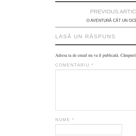
Post
PREVIOUS ARTI
navigation
O AVENTURĂ CÂT UN OC
LASĂ UN RĂSPUNS
Adresa ta de email nu va fi publicată.
Câmpuril
COMENTARIU
*
NUME
*