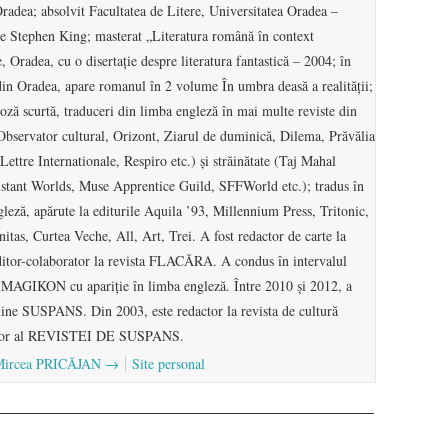
radea; absolvit Facultatea de Litere, Universitatea Oradea –
e Stephen King; masterat „Literatura română în context
, Oradea, cu o disertaţie despre literatura fantastică – 2004; în
 din Oradea, apare romanul în 2 volume În umbra deasă a realităţii;
proză scurtă, traduceri din limba engleză în mai multe reviste din
 Observator cultural, Orizont, Ziarul de duminică, Dilema, Prăvălia
Lettre Internationale, Respiro etc.) şi străinătate (Taj Mahal
stant Worlds, Muse Apprentice Guild, SFFWorld etc.); tradus în
gleză, apărute la editurile Aquila ’93, Millennium Press, Tritonic,
s, Curtea Veche, All, Art, Trei. A fost redactor de carte la
ditor-colaborator la revista FLACĂRA. A condus în intervalul
 IMAGIKON cu apariţie în limba engleză. Între 2010 şi 2012, a
n-line SUSPANS. Din 2003, este redactor la revista de cultură
itor al REVISTEI DE SUSPANS.
de Mircea PRICĂJAN
→
Site personal