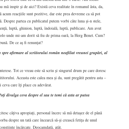
nu mă inspir şi de aici? Există ceva realitate în romanul ăsta, da,
ă acum reacţiile sunt pozitive, dar este prea devreme ca să pot
ă. Despre partea cu publicatul putem vorbi câte luna şi-n stele,
renţă, luptă, ghinion, luptă, îndoială, luptă, publicare. Am avut
colo unde mi-am dorit să fiu de prima oară, la Herg Benet. Cum?
ună. De ce aş fi renunţat?
 spre afirmare al scriitorului român neafiliat vreunei grupări, al
nterese. Tot ce vreau este să scriu şi singurul drum pe care doresc
cititorului. Aceasta este calea mea şi da, sunt pregătit pentru asta –
i ceva care îţi place cu adevărat.
oţi divulga ceva despre el sau te temi că asta ar putea
tesc câţiva apropiaţi, personal încerc să mă detaşez de el până
vorba despre un tată care încearcă să-şi crească fetiţa de unul
 conştiinţe încărcate. Deocamdată, atât.