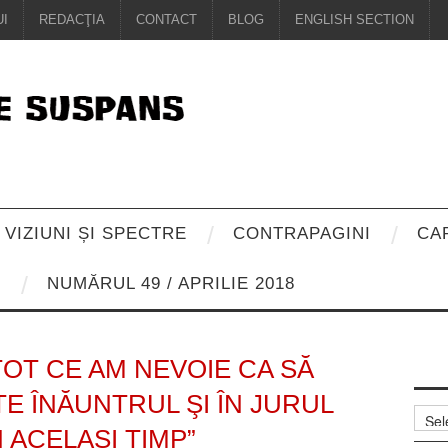
I
REDACŢIA
CONTACT
BLOG
ENGLISH SECTION
VIZIUNI ȘI SPECTRE
CONTRAPAGINI
CA
8
NUMĂRUL 49 / APRILIE 2018
TOT CE AM NEVOIE CA SĂ
E ÎNĂUNTRUL ŞI ÎN JURUL
Arhiv
 ACELAŞI TIMP”