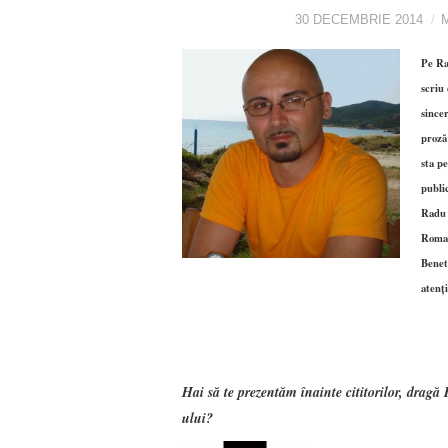
30 DECEMBRIE 2014
Pe Ra
scriu 
since
proz
sta p
publi
Radu 
Roman
Benet
atenţ
Hai să te prezentăm înainte cititorilor, dragă 
ului?