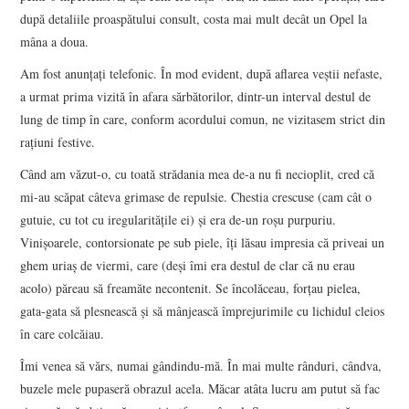
după detaliile proaspătului consult, costa mai mult decât un Opel la
mâna a doua.
Am fost anunțați telefonic. În mod evident, după aflarea veștii nefaste,
a urmat prima vizită în afara sărbătorilor, dintr-un interval destul de
lung de timp în care, conform acordului comun, ne vizitasem strict din
rațiuni festive.
Când am văzut-o, cu toată strădania mea de-a nu fi necioplit, cred că
mi-au scăpat câteva grimase de repulsie. Chestia crescuse (cam cât o
gutuie, cu tot cu iregularitățile ei) și era de-un roșu purpuriu.
Vinișoarele, contorsionate pe sub piele, îți lăsau impresia că priveai un
ghem uriaș de viermi, care (deși îmi era destul de clar că nu erau
acolo) păreau să freamăte necontenit. Se încolăceau, forțau pielea,
gata-gata să plesnească și să mânjească împrejurimile cu lichidul cleios
în care colcăiau.
Îmi venea să vărs, numai gândindu-mă. În mai multe rânduri, cândva,
buzele mele pupaseră obrazul acela. Măcar atâta lucru am putut să fac