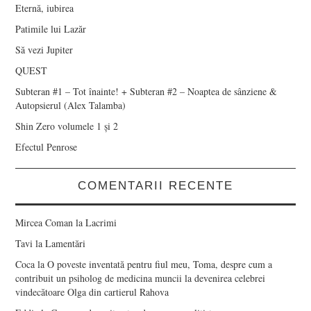
Eternă, iubirea
Patimile lui Lazăr
Să vezi Jupiter
QUEST
Subteran #1 – Tot înainte! + Subteran #2 – Noaptea de sânziene &
Autopsierul (Alex Talamba)
Shin Zero volumele 1 și 2
Efectul Penrose
COMENTARII RECENTE
Mircea Coman
la
Lacrimi
Tavi
la
Lamentări
Coca
la
O poveste inventată pentru fiul meu, Toma, despre cum a
contribuit un psiholog de medicina muncii la devenirea celebrei
vindecătoare Olga din cartierul Rahova