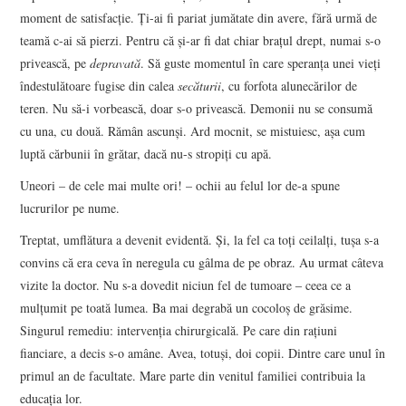
DOSAR DE IDEI
moment de satisfacție. Ți-ai fi pariat jumătate din avere, fără urmă de
teamă c-ai să pierzi. Pentru că și-ar fi dat chiar brațul drept, numai s-o
PROFIL
privească, pe
depravată
. Să guste momentul în care speranța unei vieți
îndestulătoare fugise din calea
secăturii
, cu forfota alunecărilor de
ESEU
teren. Nu să-i vorbească, doar s-o privească. Demonii nu se consumă
cu una, cu două. Rămân ascunși. Ard mocnit, se mistuiesc, așa cum
RUBRICI DE AUTOR
luptă cărbunii în grătar, dacă nu-s stropiți cu apă.
Uneori – de cele mai multe ori! – ochii au felul lor de-a spune
NUMĂRUL 48 /
lucrurilor pe nume.
MARTIE 2018
Treptat, umflătura a devenit evidentă. Și, la fel ca toți ceilalți, tușa s-a
convins că era ceva în neregula cu gâlma de pe obraz. Au urmat câteva
NUMĂRUL 49 /
vizite la doctor. Nu s-a dovedit niciun fel de tumoare ‒ ceea ce a
mulțumit pe toată lumea. Ba mai degrabă un cocoloș de grăsime.
APRILIE 2018
Singurul remediu: intervenția chirurgicală. Pe care din rațiuni
fianciare, a decis s-o amâne. Avea, totuși, doi copii. Dintre care unul în
primul an de facultate. Mare parte din venitul familiei contribuia la
educația lor.