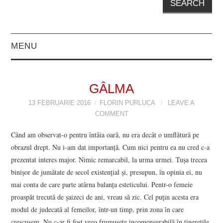
MENU
EDITORIAL
GÂLMA
PROZĂ
13 FEBRUARIE 2016
FLORIN PURLUCA
LEAVE A
COMMENT
POVESTIRI
Când am observat-o pentru întâia oară, nu era decât o umflătură pe
NUVELE
obrazul drept. Nu i-am dat importanță. Cum nici pentru ea nu cred c-a
prezentat interes major. Nimic remarcabil, la urma urmei. Tușa trecea
binișor de jumătate de secol existențial și, presupun, în opinia ei, nu
FOILETON
mai conta de care parte atârna balanța esteticului. Pentr-o femeie
proaspăt trecută de șaizeci de ani, vreau să zic. Cel puțin acesta era
FRAGMENT DE
modul de judecată al femeilor, într-un timp, prin zona în care
crescusem.
Nu c-ar fi fost vreo frumusețe incomensurabilă în tinerețile
ROMAN