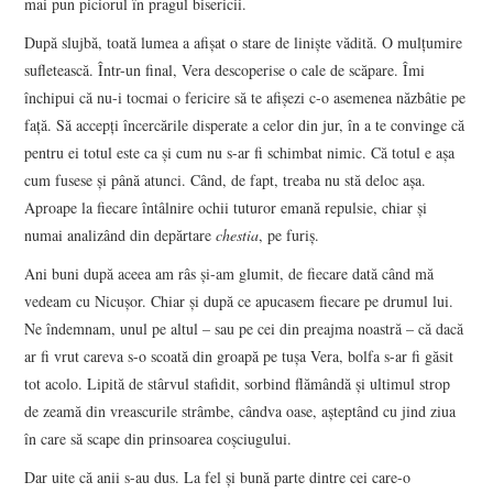
mai pun piciorul în pragul bisericii.
După slujbă, toată lumea a afișat o stare de liniște vădită. O mulțumire
sufletească. Într-un final, Vera descoperise o cale de scăpare. Îmi
închipui că nu-i tocmai o fericire să te afișezi c-o asemenea năzbâtie pe
față. Să accepți încercările disperate a celor din jur, în a te convinge că
pentru ei totul este ca și cum nu s-ar fi schimbat nimic. Că totul e așa
cum fusese și până atunci. Când, de fapt, treaba nu stă deloc așa.
Aproape la fiecare întâlnire ochii tuturor emană repulsie, chiar și
numai analizând din depărtare
chestia
, pe furiș.
Ani buni după aceea am râs și-am glumit, de fiecare dată când mă
vedeam cu Nicușor. Chiar și după ce apucasem fiecare pe drumul lui.
Ne îndemnam, unul pe altul – sau pe cei din preajma noastră – că dacă
ar fi vrut careva s-o scoată din groapă pe tușa Vera, bolfa s-ar fi găsit
tot acolo. Lipită de stârvul stafidit, sorbind flămândă și ultimul strop
de zeamă din vreascurile strâmbe, cândva oase, așteptând cu jind ziua
în care să scape din prinsoarea coșciugului.
Dar uite că anii s-au dus. La fel și bună parte dintre cei care-o