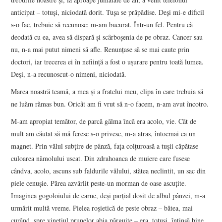
anticipat – totuși, niciodată dorit. Tușa se prăpădise. Deși mi-e dificil
s-o fac, trebuie să recunosc: m-am bucurat. Într-un fel. Pentru că
deodată cu ea, avea să dispară și scârboșenia de pe obraz. Cancer sau
nu, n-a mai putut nimeni să afle. Renunțase să se mai caute prin
doctori, iar trecerea ei în neființă a fost o ușurare pentru toată lumea.
Deși, n-a recunoscut-o nimeni, niciodată.
Marea noastră teamă, a mea și a fratelui meu, clipa în care trebuia să
ne luăm rămas bun. Oricât am fi vrut să n-o facem, n-am avut încotro.
M-am apropiat temător, de parcă gâlma încă era acolo, vie. Cât de
mult am căutat să mă feresc s-o privesc, m-a atras, întocmai ca un
magnet. Prin vălul subțire de pânză, fața colțuroasă a tușii căpătase
culoarea nămolului uscat. Din zdrahoanca de muiere care fusese
cândva, acolo, ascuns sub faldurile vălului, stătea neclintit, un sac din
piele cenușie. Părea azvârlit peste-un morman de oase ascuțite.
Imaginea gogoloiului de carne, deși parțial dosit de albul pânzei, m-a
urmărit multă vreme. Pielea roșietică de peste obraz – bătea, mai
curând, spre vinețiul prunelor abia pârguite – era, totuși, întinsă bine.