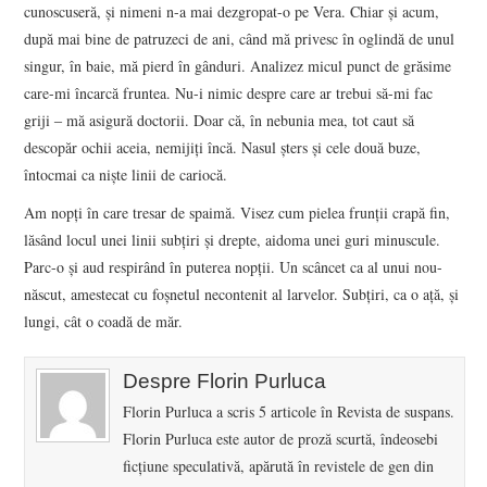
cunoscuseră, și nimeni n-a mai dezgropat-o pe Vera. Chiar și acum,
după mai bine de patruzeci de ani, când mă privesc în oglindă de unul
singur, în baie, mă pierd în gânduri. Analizez micul punct de grăsime
care-mi încarcă fruntea. Nu-i nimic despre care ar trebui să-mi fac
griji ‒ mă asigură doctorii. Doar că, în nebunia mea, tot caut să
descopăr ochii aceia, nemijiți încă. Nasul șters și cele două buze,
întocmai ca niște linii de cariocă.
Am nopți în care tresar de spaimă. Visez cum pielea frunții crapă fin,
lăsând locul unei linii subțiri și drepte, aidoma unei guri minuscule.
Parc-o și aud respirând în puterea nopții. Un scâncet ca al unui nou-
născut, amestecat cu foșnetul necontenit al larvelor. Subțiri, ca o ață, și
lungi, cât o coadă de măr.
Despre Florin Purluca
Florin Purluca a scris 5 articole în Revista de suspans.
Florin Purluca este autor de proză scurtă, îndeosebi
ficțiune speculativă, apărută în revistele de gen din