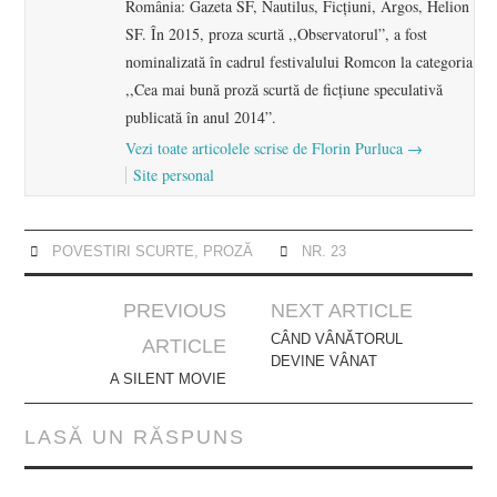
România: Gazeta SF, Nautilus, Ficțiuni, Argos, Helion
SF. În 2015, proza scurtă ,,Observatorul”, a fost
nominalizată în cadrul festivalului Romcon la categoria
,,Cea mai bună proză scurtă de ficțiune speculativă
publicată în anul 2014”.
Vezi toate articolele scrise de Florin Purluca
→
Site personal
POVESTIRI SCURTE
,
PROZĂ
NR. 23
Post
PREVIOUS
NEXT ARTICLE
navigation
CÂND VÂNĂTORUL
ARTICLE
DEVINE VÂNAT
A SILENT MOVIE
LASĂ UN RĂSPUNS