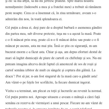
și eu: să mă abțin, să nu-mi jertfesc prânzul. Spre marea noastră
nemulțumire (îndeosebi a mea și a fratelui meu) a trebuit să rămânem
peste noapte. Ceea ce-a însemnat că, în ziua următoare, aveam s-o
admirăm din nou, în toată splendoarea ei.
Cel puțin a doua zi, deși pare de-a dreptul barbară o asemenea gândire
din partea mea, sub diverse pretexte, tușa nu s-a așezat la masă. Poate
c-o fi mâncat prin oraș, poate că n-o fi mâncat deloc sau poate c-o fi
mâncat pe ascuns, asta nu mai știu. Însă ce știu cu siguranță, m-am
bucurat enorm c-a făcut asta. Chiar și-așa, am depus eforturi destul de
mari să înghit dumicații de piure de cartofi cu chifteluțe și sos. Nu-mi
puteam imagina altceva decât faptul că amestecul de sos de roșii și
cartof semăna izbitor de mult cu sângele și coptura din gâlmă. La
dracu’! Pot să jur, n-am fost singurul de la masă care-a gândit asta!
Am văzut-o pe fețele lor scofâlcite, la fiecare dumicat ingerat.
Vizita s-a terminat, am plecat cu toții și lucrurile au revenit la normal.
Cel puțin pentru noi. Aproape uitasem c-aveam o mătușă a cărei față
semăna cu rezerva de viermișori a unui pescar. Fiecare ne-am văzut de
treburile noastre și, la aproape jumătate de an, a venit telefonul