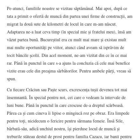
Pe-atunci, familiile noastre se vizitau săptămânal. Mai apoi, după ce
tata a primit o ofertă de muncă din partea unei firme de construcții, am
migrat la două sute de kilometri de locul în care m-am născut.
Adaptarea ne-a luat ceva timp (în special mie și fratelui meu), însă am
văzut partea bună. Bucureștiul era cu mult mai mare și existau mult
mai multe oportunități pe viitor, atunci când aveam să isprăvim de
tocit băncile școlii. Din acel moment, ne-am vizitat din ce în ce mai
rar. Până în punctul în care s-a ajuns la concluzia că cele mai benefice
vizite erau cele din preajma sărbătorilor. Pentru ambele părți, vreau să
spun.
Cu fiecare Crăciun sau Paște scurs, excrescența tușii devenea tot mai
însemnantă. În special pentru noi, cei care o vedeam la intervale de
luni bune. Până în punctul în care crescuse de-a dreptul scârboasă.
Părea ca și cum cineva îi lipise o mingiucă roz pe obraz. Era limpede
pentru toți, nicidecum o fericire pentru sărmana femeie. Însă Sile,
bărbată-său, adică unchiul nostru, își pierduse locul de muncă și
treburile stăteau destul de prost pentru familia Cazacu, iar banii pentru