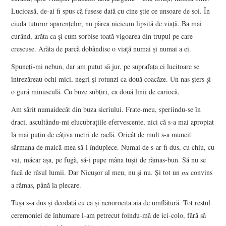
Lucioasă, de-ai fi spus că fusese dată cu cine știe ce unsoare de soi. În
ciuda tuturor aparențelor, nu părea nicicum lipsită de viață. Ba mai
curând, arăta ca și cum sorbise toată vigoarea din trupul pe care
crescuse. Arăta de parcă dobândise o viață numai și numai a ei.
Spuneți-mi nebun, dar am putut să jur, pe suprafața ei lucitoare se
întrezăreau ochi mici, negri și rotunzi ca două coacăze. Un nas șters și-
o gură minusculă. Cu buze subțiri, ca două linii de cariocă.
Am sărit numaidecât din buza sicriului. Frate-meu, speriindu-se în
draci, ascultându-mi elucubrațiile efervescente, nici că s-a mai apropiat
la mai puțin de câțiva metri de raclă. Oricât de mult s-a muncit
sărmana de maică-mea să-l înduplece. Numai de s-ar fi dus, cu chiu, cu
vai, măcar așa, pe fugă, să-i pupe mâna tușii de rămas-bun. Să nu se
facă de râsul lumii. Dar Nicușor al meu, nu și nu. Și tot un
nu
convins
a rămas, până la plecare.
Tușa s-a dus și deodată cu ea și nenorocita aia de umflătură. Tot restul
ceremoniei de înhumare l-am petrecut foindu-mă de ici-colo, fără să