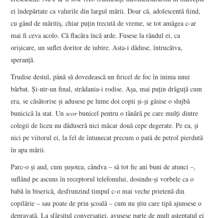
ei îndepărtate ca valurile din largul mării. Doar că, adolescentă fiind,
cu gând de măritiș, chiar puțin trecută de vreme, se tot amăgea c-ar
POVESTIRI SCURTE
mai fi ceva acolo. Că flacăra încă arde. Fusese la rândul ei, ca
orișicare, un suflet doritor de iubire. Asta-i dăduse, întrucâtva,
VIZIUNI ȘI SPECTRE
speranță.
CONTRAPAGINI
Trudise destul, până să dovedească un firicel de foc în inima unui
bărbat. Și-ntr-un final, strădania-i rodise. Așa, mai puțin drăguță cum
CARTE & FILM
era, se căsătorise și adusese pe lume doi copii și-și găsise o slujbă
bunicică la stat. Un
scor
bunicel pentru o tânără pe care mulți dintre
RECENZII DE CARTE
colegii de liceu nu dăduseră nici măcar două cepe degerate. Pe ea, și
nici pe viitorul ei, la fel de întunecat precum o pată de petrol pierdută
SUSPANS
în apa mării.
Parc-o și aud, cum șușotea, cândva – să tot fie ani buni de atunci –,
CRONICI DE FILM
suflând pe ascuns în receptorul telefonului, dosindu-și vorbele ca o
babă în biserică, desfrunzind timpul c-o mai veche prietenă din
INTERVIU
copilărie – sau poate de prin școală – cum nu știu care tipă ajunsese o
depravată. La sfârșitul conversației, avusese parte de mult așteptatul ei