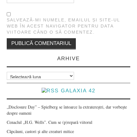
SALVEAZĂ-MI NUMELE, EMAILUL ȘI SITE-UL
WEB ÎN ACEST NAVIGATOR PENTRU DATA
VIITOARE CÂND O SĂ COMENTEZ.
ARHIVE
Arhive
GALAXIA 42
„Disclosure Day” – Spielberg se întoarce la extratereștri, dar vorbește
despre oameni
Cenaclul „H.G. Wells”. Cum se (p)repară viitorul
Căpcăuni, castori și alte creaturi mitice