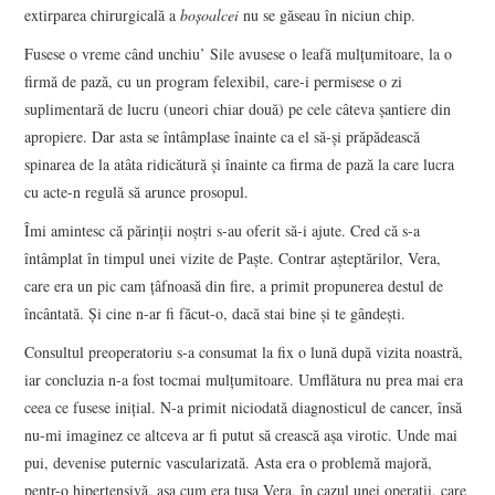
extirparea chirurgicală a
boșoalcei
nu se găseau în niciun chip.
Fusese o vreme când unchiu’ Sile avusese o leafă mulțumitoare, la o
firmă de pază, cu un program felexibil, care-i permisese o zi
suplimentară de lucru (uneori chiar două) pe cele câteva șantiere din
apropiere. Dar asta se întâmplase înainte ca el să-și prăpădească
spinarea de la atâta ridicătură și înainte ca firma de pază la care lucra
cu acte-n regulă să arunce prosopul.
Îmi amintesc că părinții noștri s-au oferit să-i ajute. Cred că s-a
întâmplat în timpul unei vizite de Paște. Contrar așteptărilor, Vera,
care era un pic cam țâfnoasă din fire, a primit propunerea destul de
încântată. Și cine n-ar fi făcut-o, dacă stai bine și te gândești.
Consultul preoperatoriu s-a consumat la fix o lună după vizita noastră,
iar concluzia n-a fost tocmai mulțumitoare. Umflătura nu prea mai era
ceea ce fusese inițial. N-a primit niciodată diagnosticul de cancer, însă
nu-mi imaginez ce altceva ar fi putut să crească așa virotic. Unde mai
pui, devenise puternic vascularizată. Asta era o problemă majoră,
pentr-o hipertensivă, așa cum era tușa Vera, în cazul unei operații, care