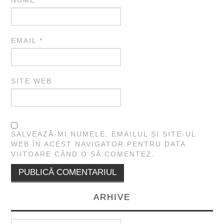
NUME
*
EMAIL
*
SITE WEB
SALVEAZĂ-MI NUMELE, EMAILUL ȘI SITE-UL
WEB ÎN ACEST NAVIGATOR PENTRU DATA
VIITOARE CÂND O SĂ COMENTEZ.
ARHIVE
Arhive