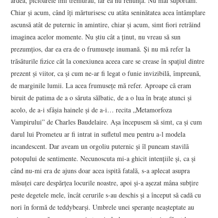
ardea, picioarele îmi tremurau, iar ea nu renunța. Nu mai suportam.
Chiar și acum, când îți mărturisesc cu atâta seninătatea acea întâmplare
ascunsă atât de puternic în amintire, chiar și acum, simt fiori retrăind
imaginea acelor momente. Nu știu cât a ținut, nu vreau să sun
prezumțios, dar ea era de o frumusețe inumană. Și nu mă refer la
trăsăturile fizice cât la conexiunea aceea care se crease în spațiul dintre
prezent și viitor, ca și cum ne-ar fi legat o funie invizibilă, împreună,
de marginile lumii. La acea frumusețe mă refer. Aproape că eram
biruit de patima de a o săruta sălbatic, de a o lua în brațe atunci și
acolo, de a-i sfâșia hainele și de a-i… recita „Metamorfoza
Vampirului” de Charles Baudelaire. Așa începusem să simt, ca și cum
darul lui Prometeu ar fi intrat in sufletul meu pentru a-l modela
incandescent. Dar aveam un orgoliu puternic și îl puneam stavilă
potopului de sentimente. Necunoscuta mi-a ghicit intențiile și, ca și
când nu-mi era de ajuns doar acea ispită fatală, s-a aplecat asupra
măsuței care despărțea locurile noastre, apoi și-a așezat mâna subțire
peste degetele mele, încât cerurile s-au deschis și a început să cadă cu
nori în formă de teddybearși. Umbrele unei speranțe neașteptate au