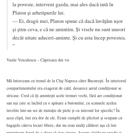
la poveste, interveni gazda, mai ales dacă intă în
Platon şi arhetipurile lui.
— Ei, dragii mei, Platon spune că dacă învăţăm uşor
şi ştim ceva, e că ne amintim. Şi visele nu sunt uneori
decât uitate aduceri-aminte. Şi cu asta încep povestea.
”
Vasile Voiculescu – Căprioara din vis
Mă întorceam cu trenul de la Cluj-Napoca către București. În interiorul
compartimentului era exagerat de cald, deoarece aerul condiționat se
stricase. Cred că îți amintești acele trenuri vechi, fără aer condiționat
sau uși care se închid cu o apăsare a butonului, cu scaunele acelea
învelite într-un soi de imitație de piele și cu mirosul lor specific? În
acea clipă, îmi era dor de ele. Eram cumplit de plictisit și ocupam cu
bagajele câteva locuri libere, dar nu erau mulți călători așa că îmi
permiteam luxul de a alege să stau singur. Aveam căștile pe urechi și