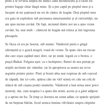
prins a se revărsa asupra-mi atunci când necunoscuta și-a făcut loc
printre bagaje chiar lângă mine. Și-a pus capul pe pieptul meu și a
început să-mi șoptească un soi de cântec de leagăn. Deși pieptul meu
era gata să explodeze sub presiunea entuziasmului și al curiozității, nu
am spus niciun cuvânt. De fapt, niciunul dintre noi nu a spus vreun
cuvânt, ba, mai mult – cântecul de leagăn mă relaxa și îmi îngreuna
pleoapele.
Se făcea că era pe înserat, sub munte. Vânătorul purta o glugă
zdrențuită și o geacă neagră, roasă de vreme. În spate căra un rucsac
din care ieșea capătul unei sfori, iar pe umăr, legată cu o bretea, o
pușcă Baikal. Fulguia ușor, ca o închipuire, fluturi de nea purtați pe
aripile nevăzute ale vântului, iar în apropierea sa susura un izvor
argintiu printre pietre. Pinii și brazii abia mai respirau de sub cojocul
de zăpadă, dar ici-colo, apărea câte un vârf semeț ori câte un colț de
stâncă de sub cușma poalei muntelui. Vânătorul a luat urma unor porci
mistreți, dar, cum noaptea l-a ajuns din urmă, acesta și-a găsit adăpost
și a aprins un foc. În timp ce dormea un somn adânc cu spatele sprijinit
de un buștean bătrân, focul arunca lumina vălvătaiei asupra chipului