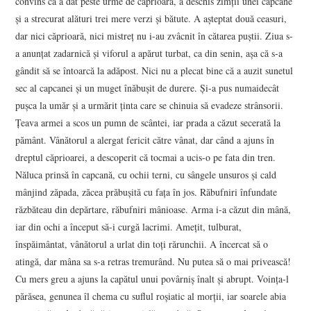
convins că a dat peste urme de căprioară, a deschis zimții unei capcane
și a strecurat alături trei mere verzi și bătute. A așteptat două ceasuri,
dar nici căprioară, nici mistreț nu i-au zvâcnit în cătarea puștii. Ziua s-
a anunțat zadarnică și viforul a apărut turbat, ca din senin, așa că s-a
gândit să se întoarcă la adăpost. Nici nu a plecat bine că a auzit sunetul
sec al capcanei și un muget înăbușit de durere. Și-a pus numaidecât
pușca la umăr și a urmărit ținta care se chinuia să evadeze strânsorii.
Țeava armei a scos un pumn de scântei, iar prada a căzut secerată la
pământ. Vânătorul a alergat fericit către vânat, dar când a ajuns în
dreptul căprioarei, a descoperit că tocmai a ucis-o pe fata din tren.
Năluca prinsă în capcană, cu ochii terni, cu sângele unsuros și cald
mânjind zăpada, zăcea prăbușită cu fața în jos. Răbufniri înfundate
răzbăteau din depărtare, răbufniri mânioase. Arma i-a căzut din mână,
iar din ochi a început să-i curgă lacrimi. Amețit, tulburat,
înspăimântat, vânătorul a urlat din toți rărunchii. A încercat să o
atingă, dar mâna sa s-a retras tremurând. Nu putea să o mai privească!
Cu mers greu a ajuns la capătul unui povârniș înalt și abrupt. Voința-l
părăsea, genunea îl chema cu suflul roșiatic al morții, iar soarele abia