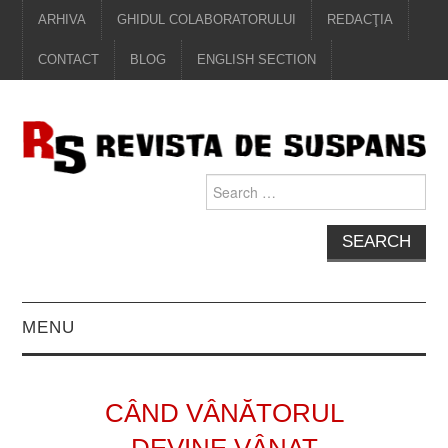
ARHIVA
GHIDUL COLABORATORULUI
REDACŢIA
CONTACT
BLOG
ENGLISH SECTION
Search
for:
MENU
EDITORIAL
CÂND VÂNĂTORUL
PROZĂ
DEVINE VÂNAT