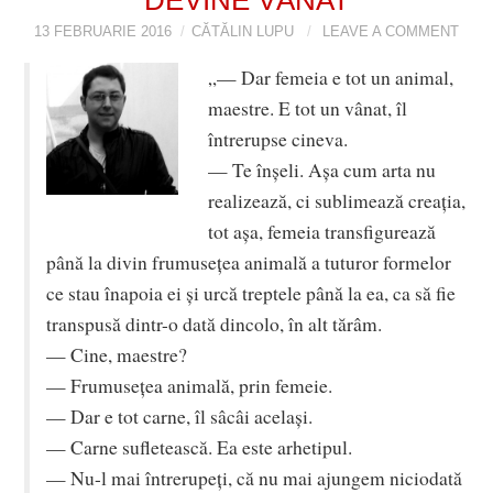
13 FEBRUARIE 2016
VIZIUNI ȘI SPECTRE
CĂTĂLIN LUPU
LEAVE A COMMENT
„— Dar femeia e tot un animal,
CONTRAPAGINI
maestre. E tot un vânat, îl
întrerupse cineva.
CARTE & FILM
— Te înşeli. Aşa cum arta nu
realizează, ci sublimează creaţia,
SUSPANS
tot aşa, femeia transfigurează
NUMĂRUL 48 /
până la divin frumuseţea animală a tuturor formelor
ce stau înapoia ei şi urcă treptele până la ea, ca să fie
MARTIE 2018
transpusă dintr-o dată dincolo, în alt tărâm.
— Cine, maestre?
NUMĂRUL 49 /
— Frumuseţea animală, prin femeie.
— Dar e tot carne, îl sâcâi acelaşi.
APRILIE 2018
— Carne sufletească. Ea este arhetipul.
— Nu-l mai întrerupeţi, că nu mai ajungem niciodată