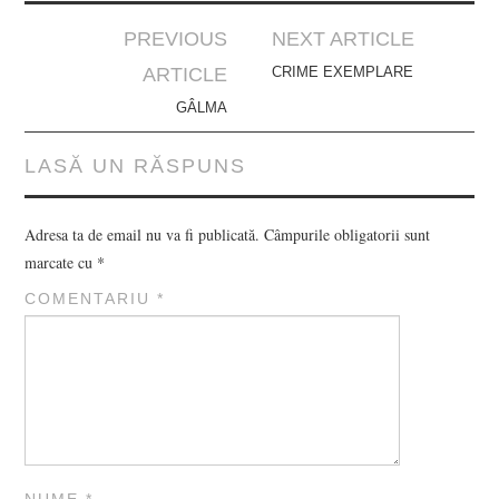
Post
PREVIOUS
NEXT ARTICLE
navigation
ARTICLE
CRIME EXEMPLARE
GÂLMA
LASĂ UN RĂSPUNS
Adresa ta de email nu va fi publicată.
Câmpurile obligatorii sunt
marcate cu
*
COMENTARIU
*