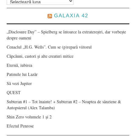
GALAXIA 42
„Disclosure Day” – Spielberg se întoarce la extratereștri, dar vorbește
despre oameni
Cenaclul „H.G. Wells”. Cum se (p)repară viitorul
Căpcăuni, castori și alte creaturi mitice
Eternă, iubirea
Patimile lui Lazăr
Să vezi Jupiter
QUEST
Subteran #1 – Tot înainte! + Subteran #2 – Noaptea de sânziene &
Autopsierul (Alex Talamba)
Shin Zero volumele 1 și 2
Efectul Penrose