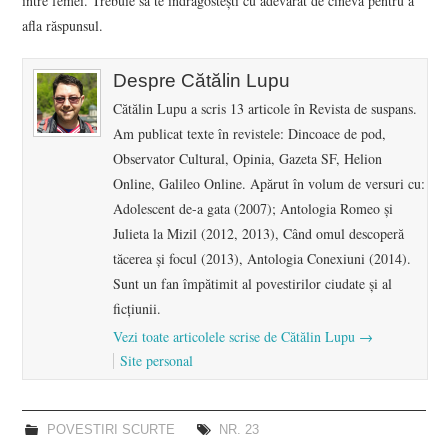
între femei. Trebuie să te îndrăgostești cu adevărat de cineva pentru a
afla răspunsul.
Despre Cătălin Lupu
Cătălin Lupu a scris 13 articole în Revista de suspans.
Am publicat texte în revistele: Dincoace de pod,
Observator Cultural, Opinia, Gazeta SF, Helion
Online, Galileo Online. Apărut în volum de versuri cu:
Adolescent de-a gata (2007); Antologia Romeo și
Julieta la Mizil (2012, 2013), Când omul descoperă
tăcerea și focul (2013), Antologia Conexiuni (2014).
Sunt un fan împătimit al povestirilor ciudate și al
ficțiunii.
Vezi toate articolele scrise de Cătălin Lupu
→
Site personal
POVESTIRI SCURTE
NR. 23