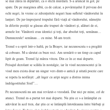
se mai zărea în depărtări, ca o sticlă murdară. S-a aruncat în gol, pe
spate. De pe marginea albă, ca de calcar, a povârnișului îl priveau doi
ochi negri, în vreme ce zdrențuitele neguri luau sufletul vânătorului în
lanțuri. De jur-împrejurul trupului fără viață al vânătorului, nămețite
în diferite poziții se găseau alte trupuri de vânători și, alături de ei,
armele lor. Vânătorii erau identici și toți, dar absolut toți, semănau…
Dumnezeule! semănau… cu mine. M-am trezit.
Trenul s-a oprit într-o haltă, pe la Brașov, iar necunoscuta s-a pregătit
să coboare. M-a sărutat cu buze reci. Am urmărit-o un timp cu capul
lipit de geam. Trenul își mărea viteza. Din ce în ce mai departe.
Peisajul dezolant se scălda în nostalgie, iar în visul necunoscutei și în
visul meu exista doar un singur vers dintr-o antică și uitată poezie care
se repeta la nesfârșit: „alt înger cu aripi negre a distrus inima
îndrăgostitului Sisif”…
Pe necunoscută nu am mai revăzut-o vreodată. Dar nici pe mine, cel de
atunci. Trenul m-a purtat tot mai departe. Nu știu ce s-a întâmplat cu
adevărat în acel tren, dar știu ce se întâmplă întotdeauna între bărbați și