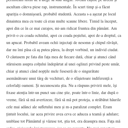
ascultam câteva piese rap, instrumentale. În scurt timp și-a făcut
apariția o domnișoară, probabil studentă. Aceasta s-a așezat pe locul
dinaintea mea cu toate că erau multe scaune libere. Timid la început,
apoi din ce în ce mai curajos, mi-am ridicat fruntea din pământ. Am
privit-o cu coada ochiului, apoi cu coada peștelui, apoi de-a dreptul, ca
un apucat. Probabil aveam ochii injectați de nesomn și chipul răvășit,
dar nu îmi păsa că aș putea părea, la drept vorbind, un individ ciudat.
O căutasem pe fata din fața mea de fiecare dată, chiar și atunci când
stăruisem asupra colțului îndepărtat al unei oglinzi privind peste umăr,
chiar și atunci când nopțile mele fuseseră de o singurătate
asemănătoare unui târg de vechituri, de o sfâșietoare indiferență a
celorlalți oameni. Și necunoscuta știa. Nu a răspuns privirii mele, își
fixase atenția într-un punct sau cine știe, poate într-o linie, dar după o
vreme, fără să mă avertizeze, fără să mă pot proteja, a străbătut hăurile
cele mai adânci ale sufletului meu și m-a paralizat complet. Eram
țintuit locului, iar acea privire avea ceva ce aducea a teamă și adulare;
umblase tot Pământul și văzuse tot, știa tot, era deasupra mea. Fața mă