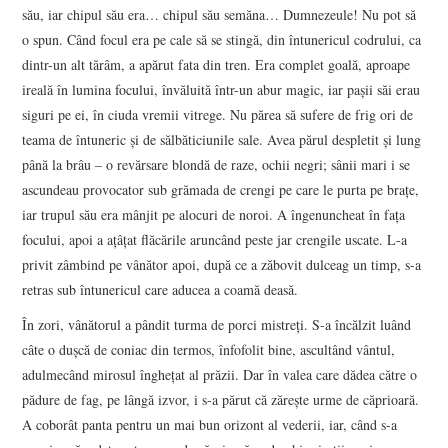
său, iar chipul său era… chipul său semăna… Dumnezeule! Nu pot să
o spun. Când focul era pe cale să se stingă, din întunericul codrului, ca
dintr-un alt tărâm, a apărut fata din tren. Era complet goală, aproape
ireală în lumina focului, învăluită într-un abur magic, iar pașii săi erau
siguri pe ei, în ciuda vremii vitrege. Nu părea să sufere de frig ori de
teama de întuneric și de sălbăticiunile sale. Avea părul despletit și lung
până la brâu – o revărsare blondă de raze, ochii negri; sânii mari i se
ascundeau provocator sub grămada de crengi pe care le purta pe brațe,
iar trupul său era mânjit pe alocuri de noroi. A îngenuncheat în fața
focului, apoi a ațâțat flăcările aruncând peste jar crengile uscate. L-a
privit zâmbind pe vânător apoi, după ce a zăbovit dulceag un timp, s-a
retras sub întunericul care aducea a coamă deasă.
În zori, vânătorul a pândit turma de porci mistreți. S-a încălzit luând
câte o dușcă de coniac din termos, înfofolit bine, ascultând vântul,
adulmecând mirosul înghețat al prăzii. Dar în valea care dădea către o
pădure de fag, pe lângă izvor, i s-a părut că zărește urme de căprioară.
A coborât panta pentru un mai bun orizont al vederii, iar, când s-a