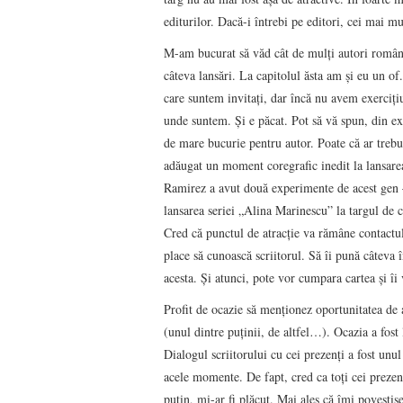
editurilor. Dacă-i întrebi pe editori, cei mai mu
M-am bucurat să văd cât de mulți autori români
câteva lansări. La capitolul ăsta am și eu un of
care suntem invitați, dar încă nu avem exerciți
unde suntem. Și e păcat. Pot să vă spun, din exp
de mare bucurie pentru autor. Poate că ar trebu
adăugat un moment coregrafic inedit la lansarea
Ramirez a avut două experimente de acest gen 
lansarea seriei „Alina Marinescu” la targul de c
Cred că punctul de atracție va rămâne contactul 
place să cunoască scriitorul. Să îi pună câteva 
acesta. Și atunci, pote vor cumpara cartea și îi
Profit de ocazie să menționez oportunitatea de
(unul dintre puținii, de altfel…). Ocazia a fost
Dialogul scriitorului cu cei prezenți a fost unu
acele momente. De fapt, cred ca toți cei prezenț
puțin, mi-ar fi plăcut. Mai ales că îmi povestis