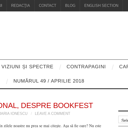
I
REDACŢIA
CONTACT
BLOG
ENGLISH SECTION
VIZIUNI ȘI SPECTRE
CONTRAPAGINI
CA
8
NUMĂRUL 49 / APRILIE 2018
ONAL, DESPRE BOOKFEST
ARIA IONESCU
LEAVE A COMMENT
Arhiv
 zilele noastre nu prea se mai citește. Așa să fie oare? Nu este