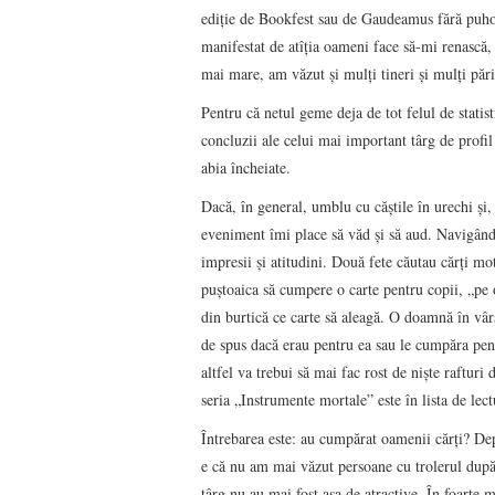
ediție de Bookfest sau de Gaudeamus fără puho
manifestat de atîția oameni face să-mi renască, 
mai mare, am văzut și mulți tineri și mulți păr
Pentru că netul geme deja de tot felul de statist
concluzii ale celui mai important târg de profi
abia încheiate.
Dacă, în general, umblu cu căștile în urechi și, 
eveniment îmi place să văd și să aud. Navigând p
impresii și atitudini. Două fete căutau cărți m
puștoaica să cumpere o carte pentru copii, „pe 
din burtică ce carte să aleagă. O doamnă în vârs
de spus dacă erau pentru ea sau le cumpăra pen
altfel va trebui să mai fac rost de niște raftu
seria „Instrumente mortale” este în lista de lect
Întrebarea este: au cumpărat oamenii cărți? De
e că nu am mai văzut persoane cu trolerul după el
târg nu au mai fost așa de atractive. În foarte mu