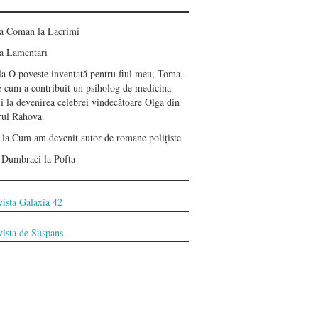
ea Coman
la
Lacrimi
a
Lamentări
la
O poveste inventată pentru fiul meu, Toma,
e cum a contribuit un psiholog de medicina
i la devenirea celebrei vindecătoare Olga din
erul Rahova
la
Cum am devenit autor de romane polițiste
 Dumbraci
la
Pofta