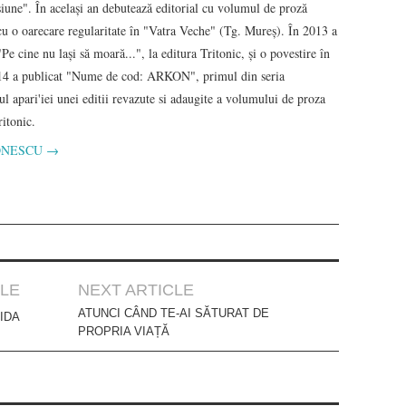
une". În acelaşi an debutează editorial cu volumul de proză
u o oarecare regularitate în "Vatra Veche" (Tg. Mureş). În 2013 a
Pe cine nu laşi să moară...", la editura Tritonic, şi o povestire în
2014 a publicat "Nume de cod: ARKON", primul din seria
 apari'iei unei editii revazute si adaugite a volumului de proza
itonic.
a IONESCU
→
CLE
NEXT ARTICLE
ATUNCI CÂND TE-AI SĂTURAT DE
IDA
PROPRIA VIAȚĂ