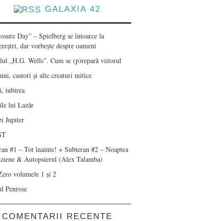
GALAXIA 42
losure Day” – Spielberg se întoarce la
ereștri, dar vorbește despre oameni
lul „H.G. Wells”. Cum se (p)repară viitorul
ni, castori și alte creaturi mitice
, iubirea
le lui Lazăr
i Jupiter
ST
ran #1 – Tot înainte! + Subteran #2 – Noaptea
nziene & Autopsierul (Alex Talamba)
Zero volumele 1 și 2
ul Penrose
COMENTARII RECENTE