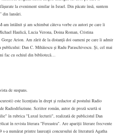
fășurate la eveniment similar în Israel. Din păcate însă, suntem
” din lansări.
M-am întâlnit și am schimbat câteva vorbe cu autori pe care îi
Michael Haulică, Lucia Verona, Doina Roman, Cristina
orge Arion. Am zărit de la distanță doi oameni pe care îi admir
ția publicului: Dan C. Mihăiescu și Radu Paraschivescu. Și, cel mai
îmi fac cu ochiul din bibliotecă…
ista de suspans.
ti) este licenţiata în drept şi redactor al postului Radio
e Radiodifuziune. Scriitor român, autor de proză scurtă si
ie" în rubrica "Luxul lecturii", realizată de publicistul Dan
at în revista literara "Fereastra". Are apariţii literare frecvente
 s-a numărat printre laureații concursului de literatură Agatha