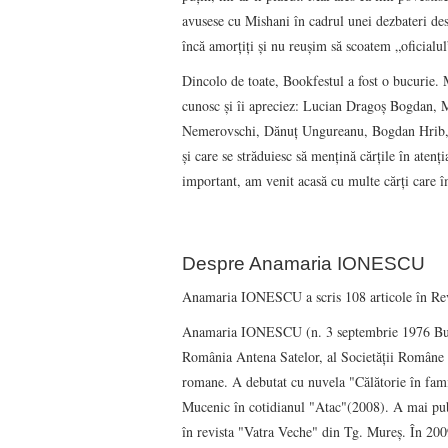
avusese cu Mishani în cadrul unei dezbateri des
încă amorțiți și nu reușim să scoatem „oficialul
Dincolo de toate, Bookfestul a fost o bucurie. 
cunosc și îi apreciez: Lucian Dragoș Bogdan, 
Nemerovschi, Dănuț Ungureanu, Bogdan Hrib, G
și care se străduiesc să mențină cărțile în aten
important, am venit acasă cu multe cărți care 
Despre Anamaria IONESCU
Anamaria IONESCU a scris 108 articole în Rev
Anamaria IONESCU (n. 3 septembrie 1976 Bucures
România Antena Satelor, al Societăţii Române d
romane. A debutat cu nuvela "Călătorie în famil
Mucenic în cotidianul "Atac"(2008). A mai public
în revista "Vatra Veche" din Tg. Mureş. În 2009