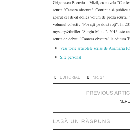
Grigorescu Bacovia – Mizil, cu nuvela "Confesi
scurtă "Camera obscură". Continuă să publice c
apărut cel de-al doilea volum de proză scurtă, "
volumul colectiv "Poveşti pe două roţi". In 
mystery&thriller "Sergiu Manta". 2015 este anul
scurta de debut, "Camera obscura" la editura Tr
Vezi toate articolele scrise de Anamari
Site personal
EDITORIAL
NR. 27
Post
PREVIOUS ARTI
navigation
NERE
LASĂ UN RĂSPUNS