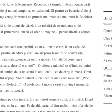
i de lume la Romexpo. Recunosc că simplul interes pentru cărți
fie și numai temporar, entuziasmul. Și pentru ca bucuria să fie și
inți veniți împreună cu pruncii mai mici sau mai mari la Bookfest.
„Disc
extrat
ici și de topuri de vânzări, de relatări de evenimente și de
Cenac
l al primăverii, am să vă ofer o imagine… personalizată a ediției
Căpcău
Eternă
atunci când este posibil, cu nasul într-o carte, la un astfel de
rintre standuri și cărți am surprins frânturi de conversații,
Patimi
otivaționale „pentru că sunt la modă”. Un tată își convingea
Să vez
oricare, doar să o citești”. O viitoare mămică se sfătuia cu puiul
QUE
tă umbla de la un stand la altul cu o listă de cărți în mână. Greu
Subte
tru nepoți. M-am salutat și cu unchiul meu care mi-a zis: „Plec,
de sâ
ri de bibliotecă…”. O adolescentă încerca să-și convingă mama că
Shin 
uri pentru școală.
Efect
pinde pe cine întrebi. Eu am văzut oameni cu cărți în mână. Drept
e, ca în alți ani. Pe de altă parte, să fim realiști, nici ofertele de
lte cazuri prețul cărților la târg era fix cel de pe site-ul