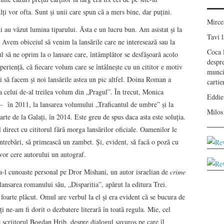
lți vor ofta. Sunt și unii care spun că a mers bine, dar puțini.
Mirc
 au văzut lumina tiparului. Ăsta e un lucru bun. Am asistat și la
Tavi
l
. Avem obiceiul să venim la lansările care ne interesează sau la
Coca
ul să ne oprim la o lansare care, întâmplător se desfășoară acolo
despr
eriență, că fiecare volum care se întâlnește cu un cititor e motiv
munci
i să facem și noi lansările astea un pic altfel. Doina Roman a
carti
 celui de-al treilea volum din „Pragul”. În trecut, Monica
Eddie
– în 2011, la lansarea volumului „Traficantul de umbre” și la
Milos
arte de la Galați, în 2014. Este greu de spus daca asta este soluția.
direct cu cititorul fără morga lansărilor oficiale. Oamenilor le
întrebări, să primească un zambet. Și, evident, să facă o poză cu
 vor cere autorului un autograf.
 a-l cunoaste personal pe Dror Mishani, un autor israelian de
crime
 lansarea romanului său, „Disparitia”, apărut la editura Trei.
l foarte plăcut. Omul are verbul la el și era evident că se bucura de
i ne-am fi dorit o dezbatere literară în toată regula. Mie, cel
e scriitorul Bogdan Hrib, despre dialogul savuros pe care îl