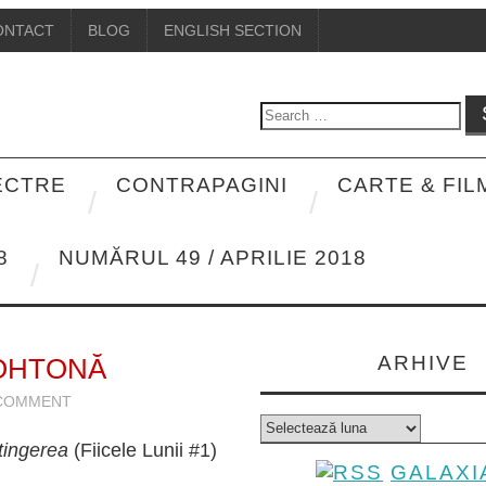
ONTACT
BLOG
ENGLISH SECTION
Search
for:
PECTRE
CONTRAPAGINI
CARTE & FIL
8
NUMĂRUL 49 / APRILIE 2018
ARHIVE
TOHTONĂ
 COMMENT
Arhive
tingerea
(Fiicele Lunii #1)
GALAXI