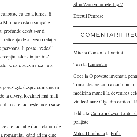
Shin Zero volumele 1 și 2
e cunoaşte cu toată lumea, îi
Efectul Penrose
 şi Miruna există o simpatie
ai profunde decât s-ar fi
COMENTARII RE
n reticenţa de a avea o relaţie
o persoană, îi poate „vedea”
Mircea Coman
la
Lacrimi
ercepția celor din jur, însă
Tavi
la
Lamentări
este pe care acesta încă nu a
Coca
la
O poveste inventată pent
Toma, despre cum a contribuit u
na povesteşte despre cum cineva
medicina muncii la devenirea cel
e la diverşi localnici mai mult
vindecătoare Olga din cartierul 
cul în care locuieşte încep să se
Eddie
la
Cum am devenit autor 
polițiste
ă ce are loc între două clanuri de
Milos Dumbraci
la
Pofta
i a romanului, când aflăm cine