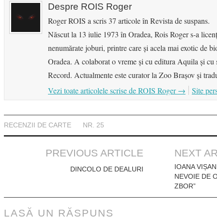
Despre ROIS Roger
Roger ROIS a scris 37 articole în Revista de suspans.
Născut la 13 iulie 1973 în Oradea, Rois Roger s-a licenţ
nenumărate joburi, printre care şi acela mai exotic de b
Oradea. A colaborat o vreme şi cu editura Aquila şi cu s
Record. Actualmente este curator la Zoo Brașov şi tradu
Vezi toate articolele scrise de ROIS Roger
→
Site per
RECENZII DE CARTE
NR. 25
Post
PREVIOUS ARTICLE
NEXT AR
navigation
IOANA VIȘAN
DINCOLO DE DEALURI
NEVOIE DE 
ZBOR”
LASĂ UN RĂSPUNS