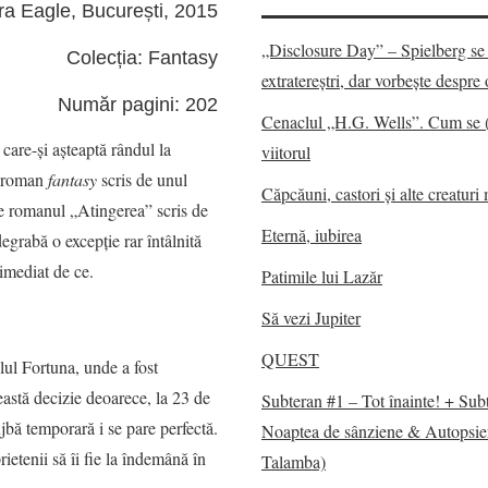
ra Eagle, București, 2015
„Disclosure Day” – Spielberg se 
Colecția: Fantasy
extratereștri, dar vorbește despr
Număr pagini: 202
Cenaclul „H.G. Wells”. Cum se 
 care-şi aşteaptă rândul la
viitorul
un roman
fantasy
scris de unul
Căpcăuni, castori și alte creaturi 
re romanul „Atingerea” scris de
Eternă, iubirea
grabă o excepţie rar întâlnită
 imediat de ce.
Patimile lui Lazăr
Să vezi Jupiter
QUEST
elul Fortuna, unde a fost
eastă decizie deoarece, la 23 de
Subteran #1 – Tot înainte! + Sub
ujbă temporară i se pare perfectă.
Noaptea de sânziene & Autopsie
prietenii să îi fie la îndemână în
Talamba)