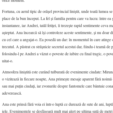
orice moment.
Fortuna, cu aerul tipic de orăşel provincial liniştit, unde toată lumea s
place de la bun început. La fel şi familia pentru care va lucra: între ea
instantanee, iar Andrei, tatăl fetiței, îi trezeşte rapid sentimente ceva m
aşteptat. Ana încearcă să îşi controleze aceste sentimente, şi nu doar di
cu cel care a angajat-o. Ea posedă un dar: în momentul în care atinge 
trecutul. A păstrat cu străşnicie secretul acestui dar, fiindu-i teamă de p
folosindu-l pe Andrei a văzut o poveste de iubire cu final tragic, o pov
uitat-o.
Atmosfera liniştită este curând tulburată de evenimente ciudate: Miru
o vizitează în fiecare noapte, Ana primeşte mesaje aparent fără noimă d
sau mai puţin ciudaţi, iar zvonurile despre fantomele care bântuie cona
adeverească.
Ana este prinsă fără voia ei într-o luptă ce durează de sute de ani, lupt
iele. Evenimentele se desfăşoară mult mai alert pe ultima sută de metr