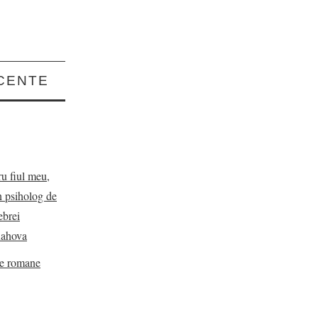
CENTE
ru fiul meu,
n psiholog de
ebrei
Rahova
de romane