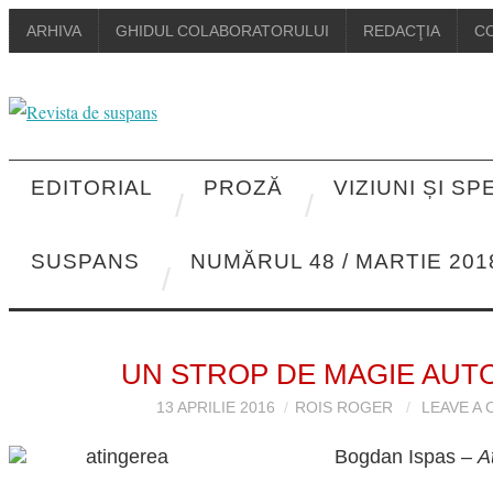
ARHIVA
GHIDUL COLABORATORULUI
REDACŢIA
C
EDITORIAL
PROZĂ
VIZIUNI ȘI S
SUSPANS
NUMĂRUL 48 / MARTIE 201
UN STROP DE MAGIE AU
13 APRILIE 2016
ROIS ROGER
LEAVE A
Bogdan Ispas –
A