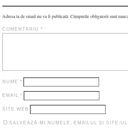
Adresa ta de email nu va fi publicată.
Câmpurile obligatorii sunt marc
COMENTARIU
*
NUME
*
EMAIL
*
SITE WEB
SALVEAZĂ-MI NUMELE, EMAILUL ȘI SITE-U