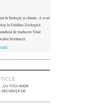
iat în biologie şi chimie. A avut
iolog la Grădina Zoologică
tudioul de traduceri Total
cător freelancer.
sonal
TICLE
: „CU TOŢII AVEM
O SECVENŢĂ DE