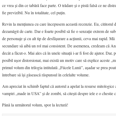
ce vrea şi din ce tabără face parte. O trădare şi o pistă falsă ce ne distr
fie previzibil. Nu în totalitate, cel puţin.
Revin la menţiunea cu care începusem această recenzie. Eu, cititorul de
dezamăgit de carte. Dar e foarte posibil să fie o senzaţie extrem de sub
de personaje şi cu alt tip de desfăşurare a acţiunii, ceva mai rapid. M
secundare să aibă un rol mai consistent. De asemenea, credeam că Ana 
decât a făcut-o. Mai ales că în unele situaţii i-ar fi fost de ajutor. Dar
posibil uşor distorsionat, mai există un motiv care să explice aceste „
primul volum din trilogia intitulată „Fiicele Lunii”, aşadar se prea po
întrebare să îşi găsească răspunsul în celelalte volume.
Am apreciat în schimb faptul că autorul a apelat la resurse mitologice
vampiri „made in USA” şi de zombi, să citeşti despre iele e o chestie c
Până la următorul volum, spor la lectură!