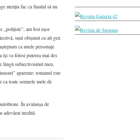
age atenţia fac ca finalul să nu
 „poliţiste”, am fost uşor
iectivă, sunt obişnuit cu alt gen
ă aşteptam ca unele personaje
îşi va folosi puterea mai des
, pe lângă subiectivismul meu,
minusuri” aparente: romanul este
ate ca toate semnele mele de
 autohtone. În avalanşa de
u adevărat inedită.