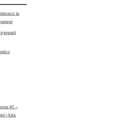
întoarce la
e oameni
(p)repară
mitice
teran #2 –
rul (Alex