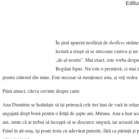
Editu
În şirul aparent nesfârşit de
thrillere
străine
lectură a reuşit să se strecoare cumva şi 
„de-al nostru”. Mai exact, este vorba desp
Bogdan Ispas. Nu este o premieră, ci mai de
pentru cititorul din mine. Este necesar să menţionez asta, şi veţi vedea
Până atunci, cîteva cuvinte despre carte:
Ana Dumitriu se hotărăşte să îşi petreacă cele trei luni de vară în orăş
angajată drept bonă pentru o fetiţă de şapte ani, Miruna. Ana a luat ac
ani, simte că ar trebui să înceapă să se descurce singură, iar această sl
Fiind în alt oraş, îşi poate testa cu adevărat puterile, fără ca părinţii şi 