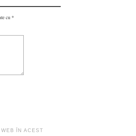
ate cu
*
L WEB ÎN ACEST