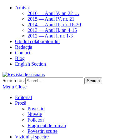
Arhiva
2016 — Anul V, nr. 22-…
2015 — Anul IV, nr. 21
2014 — Anul III, nr. 16-20
2013 — Anul II, nr. 4-15
2012 — Anul I, nr. 1-3
Ghidul colaboratorului
Redacţia
Contact
Blog
English Section
Search for:
Menu
Close
Editorial
Proză
Povestiri
Nuvele
Foileton
Fragment de roman
Povestiri scurte
Viziuni și spectre