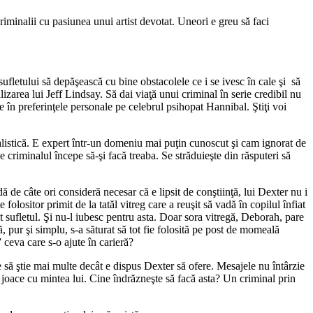
minalii cu pasiunea unui artist devotat. Uneori e greu să faci
sufletului să depăşească cu bine obstacolele ce i se ivesc în cale şi să
lizarea lui Jeff Lindsay. Să dai viaţă unui criminal în serie credibil nu
eze în preferinţele personale pe celebrul psihopat Hannibal. Ştiţi voi
alistică. E expert într-un domeniu mai puţin cunoscut şi cam ignorat de
 criminalul începe să-şi facă treaba. Se străduieşte din răsputeri să
de câte ori consideră necesar că e lipsit de conştiinţă, lui Dexter nu i
lositor primit de la tatăl vitreg care a reuşit să vadă în copilul înfiat
ot sufletul. Şi nu-l iubesc pentru asta. Doar sora vitregă, Deborah, pare
ă, pur şi simplu, s-a săturat să tot fie folosită pe post de momeală
 ceva care s-o ajute în carieră?
e să ştie mai multe decât e dispus Dexter să ofere. Mesajele nu întârzie
se joace cu mintea lui. Cine îndrăzneşte să facă asta? Un criminal prin