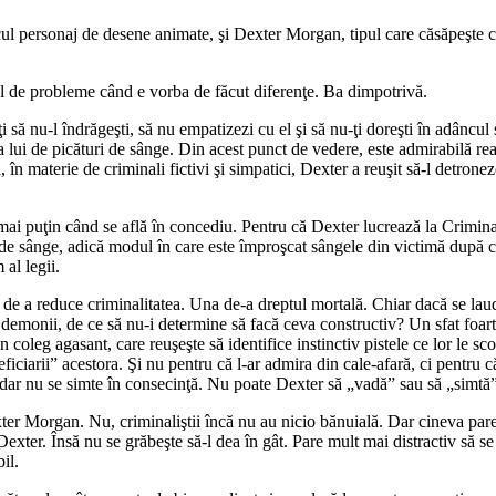
l personaj de desene animate, şi Dexter Morgan, tipul care căsăpeşte cri
el de probleme când e vorba de făcut diferenţe. Ba dimpotrivă.
 să nu-l îndrăgeşti, să nu empatizezi cu el şi să nu-ţi doreşti în adâncul 
ia lui de picături de sânge. Din acest punct de vedere, este admirabilă rea
, în materie de criminali fictivi şi simpatici, Dexter a reuşit să-l detron
 mai puţin când se află în concediu. Pentru că Dexter lucrează la Crimin
r de sânge, adică modul în care este împroşcat sângele din victimă după ce
 al legii.
de a reduce criminalitatea. Una de-a dreptul mortală. Chiar dacă se laudă 
emonii, de ce să nu-i determine să facă ceva constructiv? Un sfat foarte fo
coleg agasant, care reuşeşte să identifice instinctiv pistele ce lor le sc
ficiarii” acestora. Şi nu pentru că l-ar admira din cale-afară, ci pentru c
, dar nu se simte în consecinţă. Nu poate Dexter să „vadă” sau să „simtă”
exter Morgan. Nu, criminaliştii încă nu au nicio bănuială. Dar cineva par
 Dexter. Însă nu se grăbeşte să-l dea în gât. Pare mult mai distractiv să 
il.