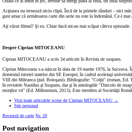
Odată ce ai intrat în joc, trebuie să mergi până la final, un final surpri
Acţiunea nu trenează nicio clipă. Încă de la primele rânduri – nici măc
gust amar că următoarea carte din serie nu este la îndemână. Ce-l mai
Aţi văzut filmul? Şi eu. Chiar dacă mi-au mai scăpat câteva episoade. 
Despre Ciprian MITOCEANU
Ciprian MITOCEANU a scris 34 articole în Revista de suspans.
Ciprian Mitoceanu s-a născut în data de 19 martie 1976, la Suceava. În 
domeniul istoriei statelor din SE Europei, în cadrul aceleiaşi universit
VIII din Mileanca (jud. Botoşani). Bibliografie: "Colţii" (roman, Ed
în revistele Nautilus şi Suspans, dar şi în antologiile "Dincolo de no
morţilor vii" (Ed. Millennium, 2013). Este membru al Societăţii Româ
Vezi toate articolele scrise de Ciprian MITOCEANU
→
Site personal
Recenzii de carte
Nr. 20
Post navigation