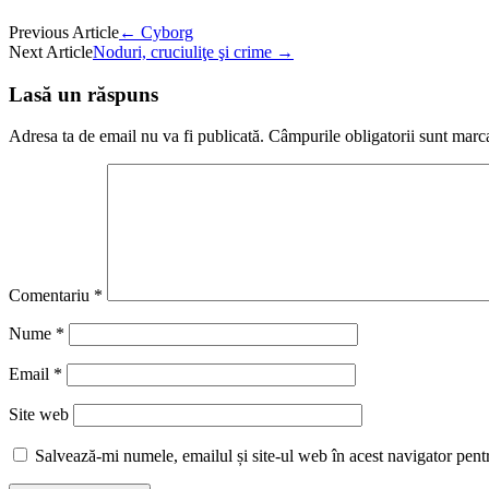
Previous Article
←
Cyborg
Next Article
Noduri, cruciuliţe şi crime
→
Lasă un răspuns
Adresa ta de email nu va fi publicată.
Câmpurile obligatorii sunt marc
Comentariu
*
Nume
*
Email
*
Site web
Salvează-mi numele, emailul și site-ul web în acest navigator pent