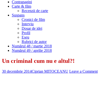
Contrapagini
Carte & film
Recenzii de carte
Suspans
Cronici de film
Interviu
Dosar de idei
Profil
Eseu
Rubrici de autor
Numărul 48 / martie 2018
Numărul 49 / aprilie 2018
Un criminal cum nu e altul?!
30 decembrie 2014
Ciprian MITOCEANU
Leave a Comment