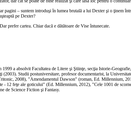
nzător, dar cât se poate de bine realizat şi care lasă loc pentru o continua
ar pagini – suntem introduşi în lumea brutală a lui Dexter şi o ţinem înt
 aşteaptă pe Dexter?
Dar prefer cartea. Chiar dacă e dătătoare de Vise întunecate.
1999 a absolvit Facultatea de Litere şi Ştiinţe, secţia Istorie-Geografie
ăţi (2003). Studii postuniversitare, profesor documentarist, la Universita
. Tritonic, 2008), "Amendamentul Dawson" (roman, Ed. Millennium, 2011
apte - 12 feţe ale goticului" (Ed. Millennium, 2012), "Cele 1001 de sco
ne de Science Fiction şi Fantasy.