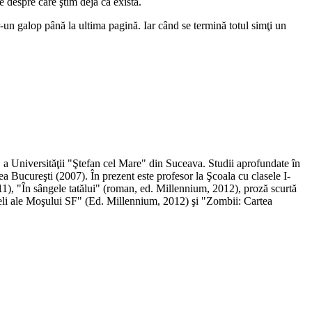
re despre care ştim deja că există.
r-un galop până la ultima pagină. Iar când se termină totul simţi un
, a Universităţii "Ştefan cel Mare" din Suceava. Studii aprofundate în
tea Bucureşti (2007). În prezent este profesor la Şcoala cu clasele I-
), "În sângele tatălui" (roman, ed. Millennium, 2012), proză scurtă
rneli ale Moşului SF" (Ed. Millennium, 2012) şi "Zombii: Cartea