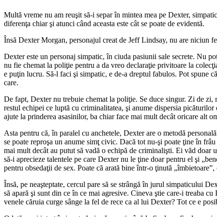
Multă vreme nu am reuşit să-i separ în mintea mea pe Dexter, simpaticu
diferenţa chiar şi atunci când aceasta este cât se poate de evidentă.
Însă Dexter Morgan, personajul creat de Jeff Lindsay, nu are niciun f
Dexter este un personaj simpatic, în ciuda pasiunii sale secrete. Nu poţi
nu fie chemat la poliţie pentru a da vreo declaraţie privitoare la colecţ
e puţin lucru. Să-l faci şi simpatic, e de-a dreptul fabulos. Pot spune că
care.
De fapt, Dexter nu trebuie chemat la poliţie. Se duce singur. Zi de zi,
restul echipei ce luptă cu criminalitatea, şi anume dispersia picăturilo
ajute la prinderea asasinilor, ba chiar face mai mult decât oricare alt om
Asta pentru că, în paralel cu anchetele, Dexter are o metodă personală 
se poate reproşa un anume simţ civic. Dacă tot nu-şi poate ţine în frâu d
mai mult decât au putut să vadă o echipă de criminalişti. Ei văd doar un 
să-i aprecieze talentele pe care Dexter nu le ţine doar pentru el şi „bene
pentru obsedaţii de sex. Poate că arată bine într-o ţinută „îmbietoare”
Însă, pe neaşteptate, cercul pare să se strângă în jurul simpaticului D
să apară şi sunt din ce în ce mai agresive. Cineva ştie care-i treaba cu
venele căruia curge sânge la fel de rece ca al lui Dexter? Tot ce e posib