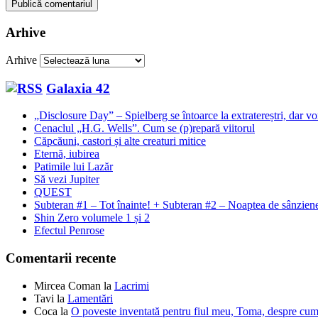
Arhive
Arhive
Galaxia 42
„Disclosure Day” – Spielberg se întoarce la extratereștri, dar v
Cenaclul „H.G. Wells”. Cum se (p)repară viitorul
Căpcăuni, castori și alte creaturi mitice
Eternă, iubirea
Patimile lui Lazăr
Să vezi Jupiter
QUEST
Subteran #1 – Tot înainte! + Subteran #2 – Noaptea de sânzie
Shin Zero volumele 1 și 2
Efectul Penrose
Comentarii recente
Mircea Coman
la
Lacrimi
Tavi
la
Lamentări
Coca
la
O poveste inventată pentru fiul meu, Toma, despre cum 