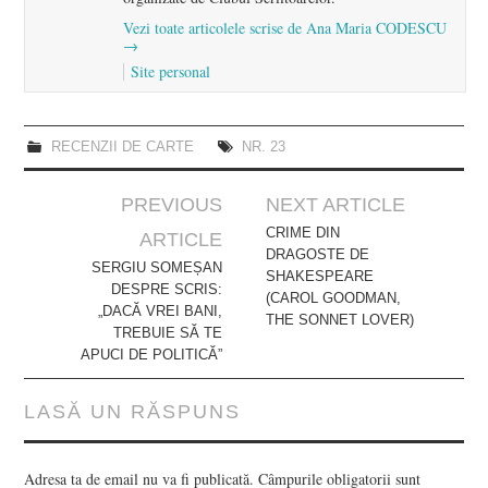
Vezi toate articolele scrise de Ana Maria CODESCU
→
Site personal
RECENZII DE CARTE
NR. 23
Post
PREVIOUS
NEXT ARTICLE
navigation
CRIME DIN
ARTICLE
DRAGOSTE DE
SERGIU SOMEȘAN
SHAKESPEARE
DESPRE SCRIS:
(CAROL GOODMAN,
„DACĂ VREI BANI,
THE SONNET LOVER)
TREBUIE SĂ TE
APUCI DE POLITICĂ”
LASĂ UN RĂSPUNS
Adresa ta de email nu va fi publicată.
Câmpurile obligatorii sunt