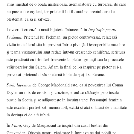
atins imediat de o boală misterioasă, asemănătoare cu turbarea, de care
nu pare a fi conștient, iar prietenii lui îl caută pe preotul care l-a
blestemat, ca să îl salveze.
Lovecraft creează o nouă bijuterie întunecată în
Inspirație pentru
Pickman
. Prietenul lui Pickman, un pictor controversat, relatează
vizita în atelierul său improvizat într-o pivniță. Descoperirile macabre
și teama vizitatorului sunt redate într-un crescendo echilibrat, scriitura
este presărată cu trimiteri frecvente la picturi grotești sau la procesele
vrăjitoarelor din Salem. Aflăm la final ce l-a inspirat pe pictor și i-a
provocat prietenului său o eternă fobie de spații subterane.
Sură, lupoaica
de George Macdonald este, ca și povestirea lui Conan
Doyle, un mix de erotism și cruzime, eroul se rătăcește pe o insula
pustie în Scoția și se adăpostește în locuința unei Personajul feminin
este excelent portretizat, memorabil, există și aici o latură de umanitate
în dorința ei de a fi iubită.
În
Fiara
, Guy de Maupassant se inspiră din cazul bestiei din
Geuvaudan. Obsesia pentru vânătoare îi împinge pe doi nobili pe