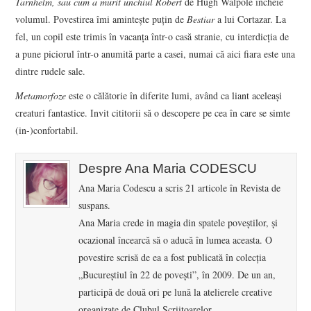
Tarnhelm, sau cum a murit unchiul Robert
de Hugh Walpole încheie
volumul. Povestirea îmi amintește puțin de
Bestiar
a lui Cortazar. La
fel, un copil este trimis în vacanța într-o casă stranie, cu interdicția de
a pune piciorul într-o anumită parte a casei, numai că aici fiara este una
dintre rudele sale.
Metamorfoze
este o călătorie în diferite lumi, având ca liant aceleași
creaturi fantastice. Invit cititorii să o descopere pe cea în care se simte
(in-)confortabil.
Despre Ana Maria CODESCU
Ana Maria Codescu a scris 21 articole în Revista de
suspans.
Ana Maria crede in magia din spatele poveștilor, și
ocazional încearcă să o aducă în lumea aceasta. O
povestire scrisă de ea a fost publicată în colecția
„Bucureștiul în 22 de povești”, în 2009. De un an,
participă de două ori pe lună la atelierele creative
organizate de Clubul Scriitoarelor.