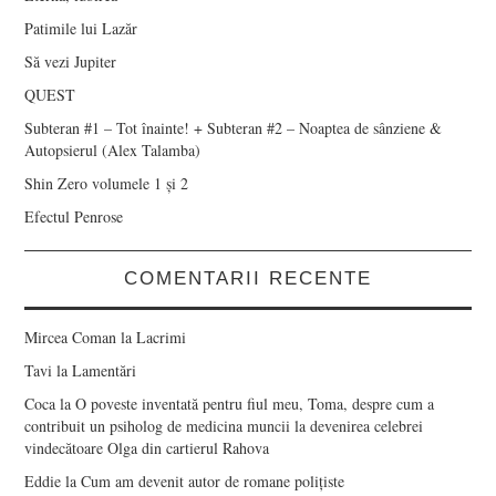
Patimile lui Lazăr
Să vezi Jupiter
QUEST
Subteran #1 – Tot înainte! + Subteran #2 – Noaptea de sânziene &
Autopsierul (Alex Talamba)
Shin Zero volumele 1 și 2
Efectul Penrose
COMENTARII RECENTE
Mircea Coman
la
Lacrimi
Tavi
la
Lamentări
Coca
la
O poveste inventată pentru fiul meu, Toma, despre cum a
contribuit un psiholog de medicina muncii la devenirea celebrei
vindecătoare Olga din cartierul Rahova
Eddie
la
Cum am devenit autor de romane polițiste