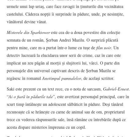
urmele unui lup uriaș, care face ravagii în ținuturile din vecinătatea
castelului. Căderea nopții îi surprinde în pădure, unde, pe nesimțite,
vânătorul devine vânat.
Misterele din Sparktower
este cea de-a doua povestire din colecție
semnata de un român, Șerban Andrei Mazilu. O surpriză plăcută
pentru mine, care m-a purtat într-o lume cu tușe de
film noir
. Un
detectiv lucrează la elucidarea unor serii de crime, caz în care este
implicat un zeu păgân al morții și slujitorii lui, vârci. O parte din
personajele din universul captivant descris de Șerban Mazilu se
regăsesc în romanul
Anotimpul pumnalelor
, de același scriitor.
Saki este prezent cu un text rece, cu o nota de sarcasm,
Gabriel-Ernest
.
“
Ai o fiară în pădurile tale
”, este avertizat personajul principal, care în
scurt timp întâlnește un adolescent sălbăticit în pădure. Deși tânărul
recunoaște că se hrănește cu carne de animal sau de om, proprietarul
trece cu vederea răspunsurile sale, însă rămâne cu întrebările după ce
acesta dispare misterios împreuna cu un copil.