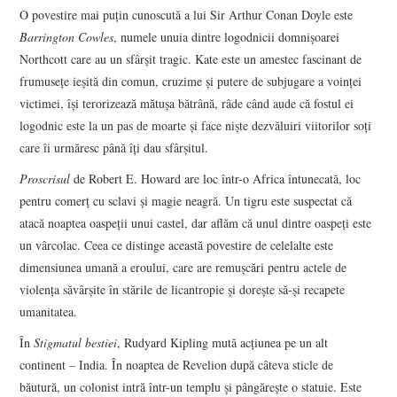
O povestire mai puțin cunoscută a lui Sir Arthur Conan Doyle este
Barrington Cowles
, numele unuia dintre logodnicii domnișoarei
Northcott care au un sfârșit tragic. Kate este un amestec fascinant de
frumusețe ieșită din comun, cruzime și putere de subjugare a voinței
victimei, își terorizează mătușa bătrână, râde când aude că fostul ei
logodnic este la un pas de moarte și face niște dezvăluiri viitorilor soți
care îi urmăresc până îți dau sfârșitul.
Proscrisul
de Robert E. Howard are loc într-o Africa întunecată, loc
pentru comerț cu sclavi și magie neagră. Un tigru este suspectat că
atacă noaptea oaspeții unui castel, dar aflăm că unul dintre oaspeți este
un vârcolac. Ceea ce distinge această povestire de celelalte este
dimensiunea umană a eroului, care are remușcări pentru actele de
violența săvârșite în stările de licantropie și dorește să-și recapete
umanitatea.
În
Stigmatul bestiei
, Rudyard Kipling mută acțiunea pe un alt
continent – India. În noaptea de Revelion după câteva sticle de
băutură, un colonist intră într-un templu și pângărește o statuie. Este