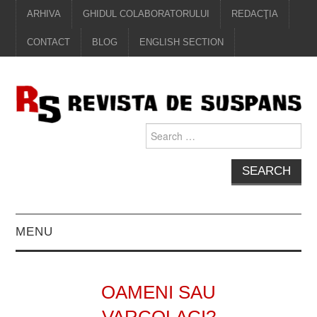
ARHIVA
GHIDUL COLABORATORULUI
REDACŢIA
CONTACT
BLOG
ENGLISH SECTION
Search
for:
MENU
EDITORIAL
OAMENI SAU
PROZĂ
VARCOLACI?