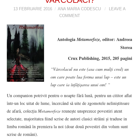
VIZIUNI ȘI SPECTRE
13 FEBRUARIE 2016
ANA MARIA CODESCU
LEAVE A
COMMENT
CONTRAPAGINI
Antologia
editor: Andreea
Metamorfoze,
CARTE & FILM
Sterea
SUSPANS
Crux Publishing, 2015, 205 pagini
“Vârcolacul nu este (asa cum mulți cred) un
NUMĂRUL 48 /
om care poate lua forma unui lup – este un
lup care ia înfățișarea unui om! “
MARTIE 2018
Un companion potrivit pentru o noapte fără lună, pentru un cititor aflat
într-un loc uitat de lume, încercând să uite de zgomotele neliniștitoare
NUMĂRUL 49 /
de afară, colecția
Metamorfoze
reunește unsprezece povestiri atent
selectate, majoritatea fiind scrise de autori clasici străini și traduse in
APRILIE 2018
limba română în premiera la noi (doar două povestiri din volum sunt
scrise de români).