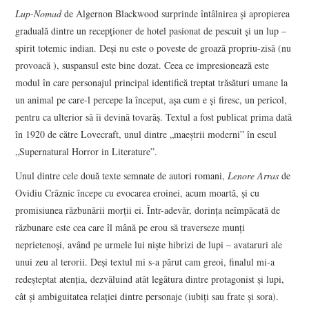
Lup-Nomad
de Algernon Blackwood surprinde întâlnirea și apropierea
graduală dintre un recepționer de hotel pasionat de pescuit și un lup –
spirit totemic indian. Deși nu este o poveste de groază propriu-zisă (nu
provoacă ), suspansul este bine dozat. Ceea ce impresionează este
modul în care personajul principal identifică treptat trăsături umane la
un animal pe care-l percepe la început, așa cum e și firesc, un pericol,
pentru ca ulterior să îi devină tovarăș. Textul a fost publicat prima dată
în 1920 de către Lovecraft, unul dintre „maeștrii moderni” în eseul
„Supernatural Horror in Literature”.
Unul dintre cele două texte semnate de autori romani,
Lenore Arras
de
Ovidiu Crâznic începe cu evocarea eroinei, acum moartă, și cu
promisiunea răzbunării morții ei. Într-adevăr, dorința neîmpăcată de
răzbunare este cea care îl mână pe erou să traverseze munți
neprietenoși, având pe urmele lui niște hibrizi de lupi – avataruri ale
unui zeu al terorii. Deși textul mi s-a părut cam greoi, finalul mi-a
redeșteptat atenția, dezvăluind atât legătura dintre protagonist și lupi,
cât și ambiguitatea relației dintre personaje (iubiți sau frate și sora).