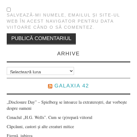
SALVEAZĂ-MI NUMELE, EMAILUL ȘI SITE-UL
WEB ÎN ACEST NAVIGATOR PENTRU DATA
VIITOARE CÂND O SĂ COMENTEZ.
ARHIVE
Arhive
GALAXIA 42
„Disclosure Day” – Spielberg se întoarce la extratereștri, dar vorbește
despre oameni
Cenaclul „H.G. Wells”. Cum se (p)repară viitorul
Căpcăuni, castori și alte creaturi mitice
Eternă, iubirea